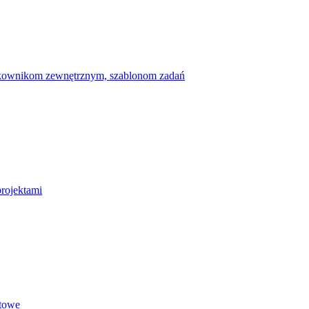
ytkownikom zewnętrznym, szablonom zadań
projektami
etowe