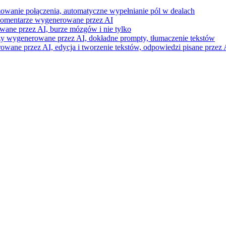
mowanie połączenia, automatyczne wypełnianie pól w dealach
i komentarze wygenerowane przez AI
wane przez AI, burze mózgów i nie tylko
razy wygenerowane przez AI, dokładne prompty, tłumaczenie tekstów
ne przez AI, edycja i tworzenie tekstów, odpowiedzi pisane przez A