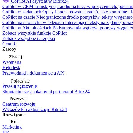
CoPilot
AI asystent w Bitrix24
CoPilot w CRM
Transkrypcja audio na tekst w połączeniach, podsu
CoPilot w zadaniach
Opisy i podsumowania zadań, listy kontrolne 
CoPilot na czacie
Nieograniczone źródło pomysłów, teksty wygenero
CoPilot na stronach i w sklepach
Interesujące teksty na żądanie, ob
CoPilot w Aktualnościach
Podsumowania wątków, pomysły wygenerowa
Zobacz wszystkie funkcje CoPilot
Zobacz wszystkie narzędzia
Cennik
Zasoby
Zbadaj
Webinaria
Helpdesk
Przewodniki i dokumentacja API
Połącz się
Prześlij zgłoszenie
Skontaktuj się z lokalnymi partnerami Bitrix24
Przeczytaj
Centrum rozwoju
Wskazówki i aktualizacje Bitrix24
Rozwiązania
Rola
Marketing
HR