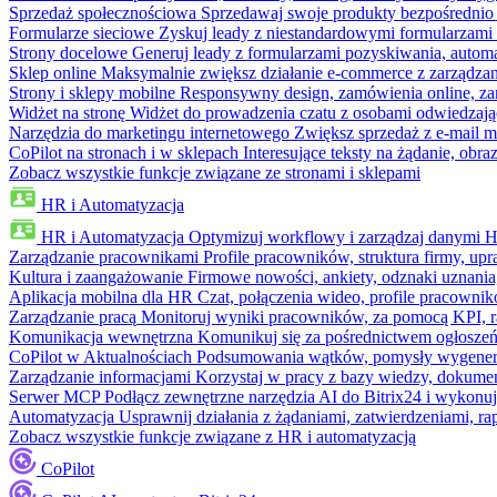
Sprzedaż społecznościowa
Sprzedawaj swoje produkty bezpośrednio
Formularze sieciowe
Zyskuj leady z niestandardowymi formularzami 
Strony docelowe
Generuj leady z formularzami pozyskiwania, automa
Sklep online
Maksymalnie zwiększ działanie e-commerce z zarządzan
Strony i sklepy mobilne
Responsywny design, zamówienia online, zar
Widżet na stronę
Widżet do prowadzenia czatu z osobami odwiedzają
Narzędzia do marketingu internetowego
Zwiększ sprzedaż z e-mail m
CoPilot na stronach i w sklepach
Interesujące teksty na żądanie, ob
Zobacz wszystkie funkcje związane ze stronami i sklepami
HR i Automatyzacja
HR i Automatyzacja
Optymizuj workflowy i zarządzaj danymi 
Zarządzanie pracownikami
Profile pracowników, struktura firmy, upr
Kultura i zaangażowanie
Firmowe nowości, ankiety, odznaki uznania,
Aplikacja mobilna dla HR
Czat, połączenia wideo, profile pracowni
Zarządzanie pracą
Monitoruj wyniki pracowników, za pomocą KPI, r
Komunikacja wewnętrzna
Komunikuj się za pośrednictwem ogłoszeń
CoPilot w Aktualnościach
Podsumowania wątków, pomysły wygenerowa
Zarządzanie informacjami
Korzystaj w pracy z bazy wiedzy, dokume
Serwer MCP
Podłącz zewnętrzne narzędzia AI do Bitrix24 i wykonu
Automatyzacja
Usprawnij działania z żądaniami, zatwierdzeniami, 
Zobacz wszystkie funkcje związane z HR i automatyzacją
CoPilot