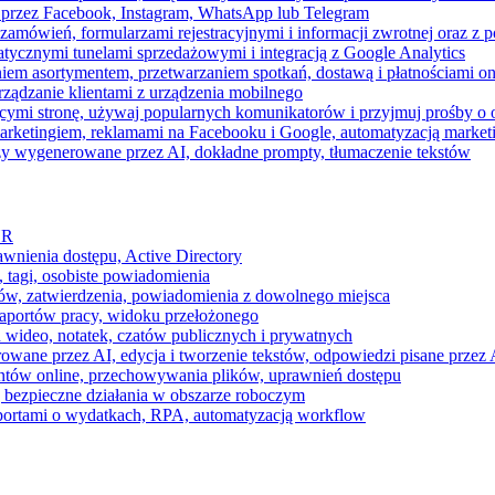
 przez Facebook, Instagram, WhatsApp lub Telegram
zamówień, formularzami rejestracyjnymi i informacji zwrotnej oraz 
tycznymi tunelami sprzedażowymi i integracją z Google Analytics
iem asortymentem, przetwarzaniem spotkań, dostawą i płatnościami on
ządzanie klientami z urządzenia mobilnego
cymi stronę, używaj popularnych komunikatorów i przyjmuj prośby o
arketingiem, reklamami na Facebooku i Google, automatyzacją market
razy wygenerowane przez AI, dokładne prompty, tłumaczenie tekstów
HR
awnienia dostępu, Active Directory
 tagi, osobiste powiadomienia
ków, zatwierdzenia, powiadomienia z dowolnego miejsca
aportów pracy, widoku przełożonego
 wideo, notatek, czatów publicznych i prywatnych
ne przez AI, edycja i tworzenie tekstów, odpowiedzi pisane przez A
ntów online, przechowywania plików, uprawnień dostępu
j bezpieczne działania w obszarze roboczym
raportami o wydatkach, RPA, automatyzacją workflow