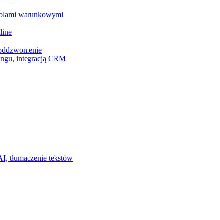
z polami warunkowymi
line
 oddzwonienie
ingu, integracją CRM
I, tłumaczenie tekstów