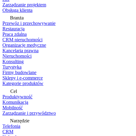
Zarządzanie projektem
Obsługa klienta
Branża
Przewóz i przechowywanie
Restauracja
Praca zdalna
CRM nieruchomości
Organizacje medyczne
Kancelaria prawna
Nieruchomości
Konsulting
Turystyka
Firmy budowlane
Sklepy i e-commerce
Kategorie produktów
Cel
Produktywność
Komunikacja
Mobilność
Zarządzanie i przywództwo
Narzędzie
Telefonia
CRM