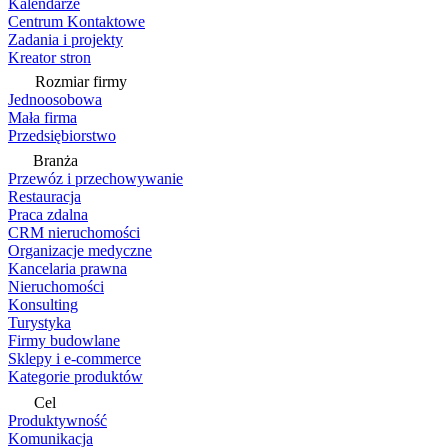
Kalendarze
Centrum Kontaktowe
Zadania i projekty
Kreator stron
Rozmiar firmy
Jednoosobowa
Mała firma
Przedsiębiorstwo
Branża
Przewóz i przechowywanie
Restauracja
Praca zdalna
CRM nieruchomości
Organizacje medyczne
Kancelaria prawna
Nieruchomości
Konsulting
Turystyka
Firmy budowlane
Sklepy i e-commerce
Kategorie produktów
Cel
Produktywność
Komunikacja