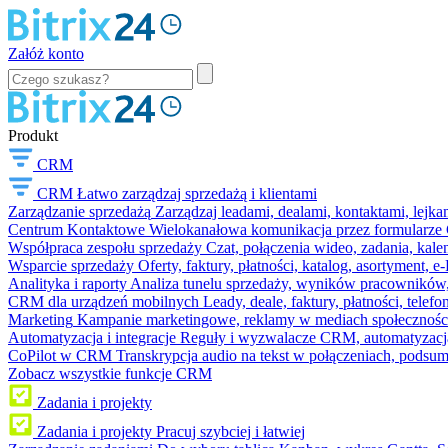
Załóż konto
Produkt
CRM
CRM
Łatwo zarządzaj sprzedażą i klientami
Zarządzanie sprzedażą
Zarządzaj leadami, dealami, kontaktami, lejk
Centrum Kontaktowe
Wielokanałowa komunikacja przez formularze C
Współpraca zespołu sprzedaży
Czat, połączenia wideo, zadania, kal
Wsparcie sprzedaży
Oferty, faktury, płatności, katalog, asortyment,
Analityka i raporty
Analiza tunelu sprzedaży, wyników pracowników, S
CRM dla urządzeń mobilnych
Leady, deale, faktury, płatności, telef
Marketing
Kampanie marketingowe, reklamy w mediach społeczności
Automatyzacja i integracje
Reguły i wyzwalacze CRM, automatyzacja
CoPilot w CRM
Transkrypcja audio na tekst w połączeniach, podsu
Zobacz wszystkie funkcje CRM
Zadania i projekty
Zadania i projekty
Pracuj szybciej i łatwiej