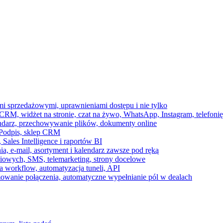
ami sprzedażowymi, uprawnieniami dostępu i nie tylko
RM, widżet na stronie, czat na żywo, WhatsApp, Instagram, telefonię
endarz, przechowywanie plików, dokumenty online
 e-Podpis, sklep CRM
ales Intelligence i raportów BI
onia, e-mail, asortyment i kalendarz zawsze pod ręką
owych, SMS, telemarketing, strony docelowe
 workflow, automatyzacja tuneli, API
mowanie połączenia, automatyczne wypełnianie pól w dealach