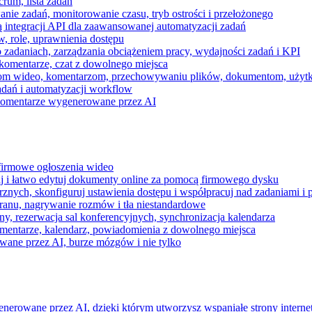
rum, lista zadań
nie zadań, monitorowanie czasu, tryb ostrości i przełożonego
 integracji API dla zaawansowanej automatyzacji zadań
w, role, uprawnienia dostępu
zadaniach, zarządzania obciążeniem pracy, wydajności zadań i KPI
komentarze, czat z dowolnego miejsca
zeniom wideo, komentarzom, przechowywaniu plików, dokumentom, uż
dań i automatyzacji workflow
i komentarze wygenerowane przez AI
 firmowe ogłoszenia wideo
j i łatwo edytuj dokumenty online za pomocą firmowego dysku
nych, skonfiguruj ustawienia dostępu i współpracuj nad zadaniami i 
kranu, nagrywanie rozmów i tła niestandardowe
ny, rezerwacja sal konferencyjnych, synchronizacja kalendarza
mentarze, kalendarz, powiadomienia z dowolnego miejsca
wane przez AI, burze mózgów i nie tylko
enerowane przez AI, dzięki którym utworzysz wspaniałe strony intern