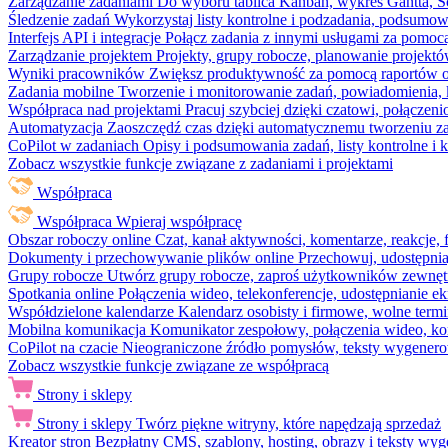
Zarządzanie zadaniami
Do wyboru tablica Kanban, wykres Gantta, Sc
Śledzenie zadań
Wykorzystaj listy kontrolne i podzadania, podsumowa
Interfejs API i integracje
Połącz zadania z innymi usługami za pomocą
Zarządzanie projektem
Projekty, grupy robocze, planowanie projektó
Wyniki pracowników
Zwiększ produktywność za pomocą raportów o 
Zadania mobilne
Tworzenie i monitorowanie zadań, powiadomienia, 
Współpraca nad projektami
Pracuj szybciej dzięki czatowi, połąc
Automatyzacja
Zaoszczędź czas dzięki automatycznemu tworzeniu za
CoPilot w zadaniach
Opisy i podsumowania zadań, listy kontrolne 
Zobacz wszystkie funkcje związane z zadaniami i projektami
Współpraca
Współpraca
Wpieraj współpracę
Obszar roboczy online
Czat, kanał aktywności, komentarze, reakcje,
Dokumenty i przechowywanie plików online
Przechowuj, udostępnia
Grupy robocze
Utwórz grupy robocze, zaproś użytkowników zewnętrz
Spotkania online
Połączenia wideo, telekonferencje, udostępnianie e
Współdzielone kalendarze
Kalendarz osobisty i firmowe, wolne termi
Mobilna komunikacja
Komunikator zespołowy, połączenia wideo, ko
CoPilot na czacie
Nieograniczone źródło pomysłów, teksty wygenero
Zobacz wszystkie funkcje związane ze współpracą
Strony i sklepy
Strony i sklepy
Twórz piękne witryny, które napędzają sprzedaż
Kreator stron
Bezpłatny CMS, szablony, hosting, obrazy i teksty wyg