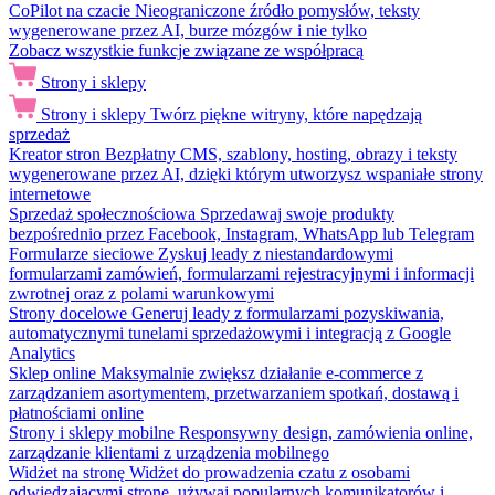
CoPilot na czacie
Nieograniczone źródło pomysłów, teksty
wygenerowane przez AI, burze mózgów i nie tylko
Zobacz wszystkie funkcje związane ze współpracą
Strony i sklepy
Strony i sklepy
Twórz piękne witryny, które napędzają
sprzedaż
Kreator stron
Bezpłatny CMS, szablony, hosting, obrazy i teksty
wygenerowane przez AI, dzięki którym utworzysz wspaniałe strony
internetowe
Sprzedaż społecznościowa
Sprzedawaj swoje produkty
bezpośrednio przez Facebook, Instagram, WhatsApp lub Telegram
Formularze sieciowe
Zyskuj leady z niestandardowymi
formularzami zamówień, formularzami rejestracyjnymi i informacji
zwrotnej oraz z polami warunkowymi
Strony docelowe
Generuj leady z formularzami pozyskiwania,
automatycznymi tunelami sprzedażowymi i integracją z Google
Analytics
Sklep online
Maksymalnie zwiększ działanie e-commerce z
zarządzaniem asortymentem, przetwarzaniem spotkań, dostawą i
płatnościami online
Strony i sklepy mobilne
Responsywny design, zamówienia online,
zarządzanie klientami z urządzenia mobilnego
Widżet na stronę
Widżet do prowadzenia czatu z osobami
odwiedzającymi stronę, używaj popularnych komunikatorów i