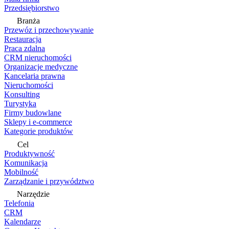
Przedsiębiorstwo
Branża
Przewóz i przechowywanie
Restauracja
Praca zdalna
CRM nieruchomości
Organizacje medyczne
Kancelaria prawna
Nieruchomości
Konsulting
Turystyka
Firmy budowlane
Sklepy i e-commerce
Kategorie produktów
Cel
Produktywność
Komunikacja
Mobilność
Zarządzanie i przywództwo
Narzędzie
Telefonia
CRM
Kalendarze