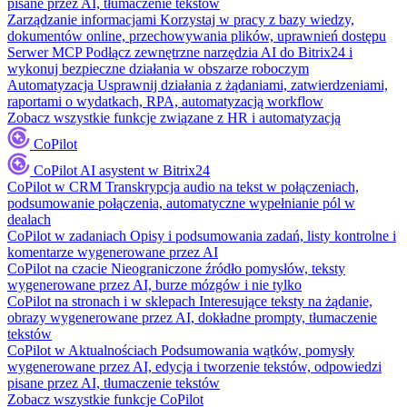
pisane przez AI, tłumaczenie tekstów
Zarządzanie informacjami
Korzystaj w pracy z bazy wiedzy,
dokumentów online, przechowywania plików, uprawnień dostępu
Serwer MCP
Podłącz zewnętrzne narzędzia AI do Bitrix24 i
wykonuj bezpieczne działania w obszarze roboczym
Automatyzacja
Usprawnij działania z żądaniami, zatwierdzeniami,
raportami o wydatkach, RPA, automatyzacją workflow
Zobacz wszystkie funkcje związane z HR i automatyzacją
CoPilot
CoPilot
AI asystent w Bitrix24
CoPilot w CRM
Transkrypcja audio na tekst w połączeniach,
podsumowanie połączenia, automatyczne wypełnianie pól w
dealach
CoPilot w zadaniach
Opisy i podsumowania zadań, listy kontrolne i
komentarze wygenerowane przez AI
CoPilot na czacie
Nieograniczone źródło pomysłów, teksty
wygenerowane przez AI, burze mózgów i nie tylko
CoPilot na stronach i w sklepach
Interesujące teksty na żądanie,
obrazy wygenerowane przez AI, dokładne prompty, tłumaczenie
tekstów
CoPilot w Aktualnościach
Podsumowania wątków, pomysły
wygenerowane przez AI, edycja i tworzenie tekstów, odpowiedzi
pisane przez AI, tłumaczenie tekstów
Zobacz wszystkie funkcje CoPilot