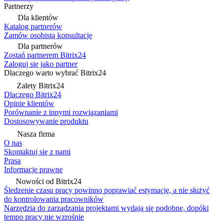
Partnerzy
Dla klientów
Katalog partnerów
Zamów osobistą konsultację
Dla partnerów
Zostań partnerem Bitrix24
Zaloguj się jako partner
Dlaczego warto wybrać Bitrix24
Zalety Bitrix24
Dlaczego Bitrix24
Opinie klientów
Porównanie z innymi rozwiązaniami
Dostosowywanie produktu
Nasza firma
O nas
Skontaktuj się z nami
Prasa
Informacje prawne
Nowości od Bitrix24
Śledzenie czasu pracy powinno poprawiać estymacje, a nie służyć
do kontrolowania pracowników
Narzędzia do zarządzania projektami wydają się podobne, dopóki
tempo pracy nie wzrośnie