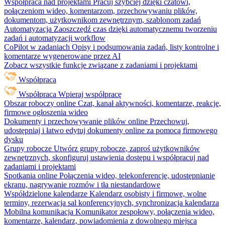
Współpraca nad projektami
Pracuj szybciej dzięki czatowi,
połączeniom wideo, komentarzom, przechowywaniu plików,
dokumentom, użytkownikom zewnętrznym, szablonom zadań
Automatyzacja
Zaoszczędź czas dzięki automatycznemu tworzeniu
zadań i automatyzacji workflow
CoPilot w zadaniach
Opisy i podsumowania zadań, listy kontrolne i
komentarze wygenerowane przez AI
Zobacz wszystkie funkcje związane z zadaniami i projektami
Współpraca
Współpraca
Wpieraj współpracę
Obszar roboczy online
Czat, kanał aktywności, komentarze, reakcje,
firmowe ogłoszenia wideo
Dokumenty i przechowywanie plików online
Przechowuj,
udostępniaj i łatwo edytuj dokumenty online za pomocą firmowego
dysku
Grupy robocze
Utwórz grupy robocze, zaproś użytkowników
zewnętrznych, skonfiguruj ustawienia dostępu i współpracuj nad
zadaniami i projektami
Spotkania online
Połączenia wideo, telekonferencje, udostępnianie
ekranu, nagrywanie rozmów i tła niestandardowe
Współdzielone kalendarze
Kalendarz osobisty i firmowe, wolne
terminy, rezerwacja sal konferencyjnych, synchronizacja kalendarza
Mobilna komunikacja
Komunikator zespołowy, połączenia wideo,
komentarze, kalendarz, powiadomienia z dowolnego miejsca