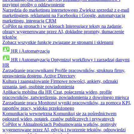
przyjmuj prośby o oddzwonienie
Narzędzia do marketingu internetowego
Zwiększ sprzedaż z e-mail
marketingiem, reklamami na Facebooku i Google, automatyzacją
marketingu, integracją CRM
CoPilot na stronach i w sklepach
Interesujące teksty na żądanie,
obrazy wygenerowane przez AI, dokładne prompty, tłumaczenie
tekstów
Zobacz wszystkie funkcje związane ze stronami i sklepami
HR i Automatyzacja
HR i Automatyzacja
Optymizuj workflowy i zarządzaj danymi
HR
Zarządzanie pracownikami
Profile pracowników, struktura firmy,
uprawnienia dostępu, Active Directory
Kultura i zaangażowanie
Firmowe nowości, ankiety, odznaki
uznania, tagi, osobiste powiadomienia
Aplikacja mobilna dla HR
Czat, połączenia wideo, profile
pracowników, zatwierdzenia, powiadomienia z dowolnego miejsca
Zarządzanie pracą
Monitoruj wyniki pracowników, za pomocą KPI,
raportów pracy, widoku przełożonego
Komunikacja wewnętrzna
Komunikuj się za pośrednictwem
ogłoszeń wideo, notatek, czatów publicznych i prywatnych
CoPilot w Aktualnościach
Podsumowania wątków, pomysły
wygenerowane przez AI, edycja i tworzenie tekstów, odpowiedzi