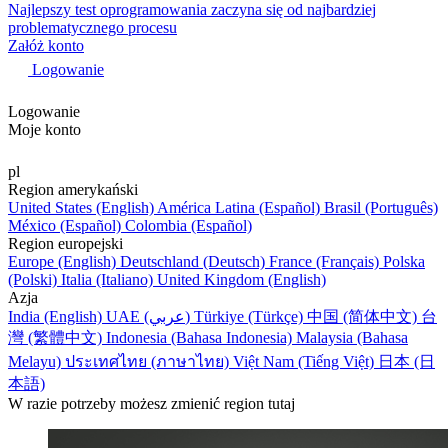
Najlepszy test oprogramowania zaczyna się od najbardziej
problematycznego procesu
Załóż konto
Logowanie
Logowanie
Moje konto
pl
Region amerykański
United States (English)
América Latina (Español)
Brasil (Português)
México (Español)
Colombia (Español)
Region europejski
Europe (English)
Deutschland (Deutsch)
France (Français)
Polska
(Polski)
Italia (Italiano)
United Kingdom (English)
Azja
India (English)
UAE (عربي)
Türkiye (Türkçe)
中国 (简体中文)
台
灣 (繁體中文)
Indonesia (Bahasa Indonesia)
Malaysia (Bahasa
Melayu)
ประเทศไทย (ภาษาไทย)
Việt Nam (Tiếng Việt)
日本 (日
本語)
W razie potrzeby możesz zmienić region tutaj