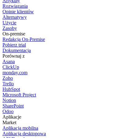
Artykuły
Rozwiązania
Opinie klientów
Alternatywy
Użycie
Zasoby
On-premise
Redakcja On-Premise
Pobierz trial
Dokumentacja
Porównaj z
Asana
ClickUp
monday.com
Zoho
Trello
HubSpot
Microsoft Project
Notion
SharePoint
Odoo
Aplikacje
Market
Aplikacja mobilna
Aplikacja desktopowa