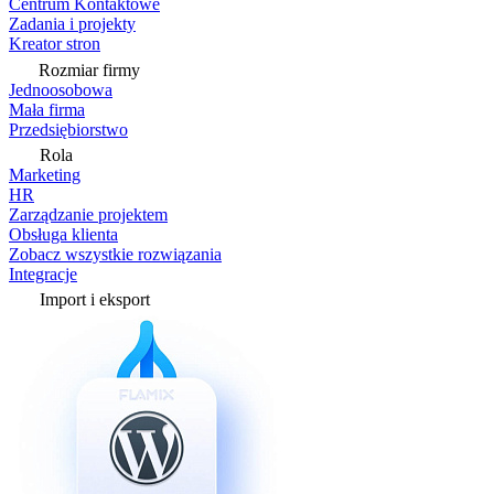
Centrum Kontaktowe
Zadania i projekty
Kreator stron
Rozmiar firmy
Jednoosobowa
Mała firma
Przedsiębiorstwo
Rola
Marketing
HR
Zarządzanie projektem
Obsługa klienta
Zobacz wszystkie rozwiązania
Integracje
Import i eksport