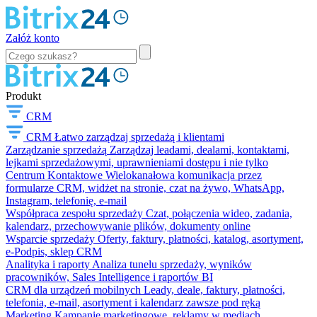
Załóż konto
Produkt
CRM
CRM
Łatwo zarządzaj sprzedażą i klientami
Zarządzanie sprzedażą
Zarządzaj leadami, dealami, kontaktami,
lejkami sprzedażowymi, uprawnieniami dostępu i nie tylko
Centrum Kontaktowe
Wielokanałowa komunikacja przez
formularze CRM, widżet na stronie, czat na żywo, WhatsApp,
Instagram, telefonię, e-mail
Współpraca zespołu sprzedaży
Czat, połączenia wideo, zadania,
kalendarz, przechowywanie plików, dokumenty online
Wsparcie sprzedaży
Oferty, faktury, płatności, katalog, asortyment,
e-Podpis, sklep CRM
Analityka i raporty
Analiza tunelu sprzedaży, wyników
pracowników, Sales Intelligence i raportów BI
CRM dla urządzeń mobilnych
Leady, deale, faktury, płatności,
telefonia, e-mail, asortyment i kalendarz zawsze pod ręką
Marketing
Kampanie marketingowe, reklamy w mediach