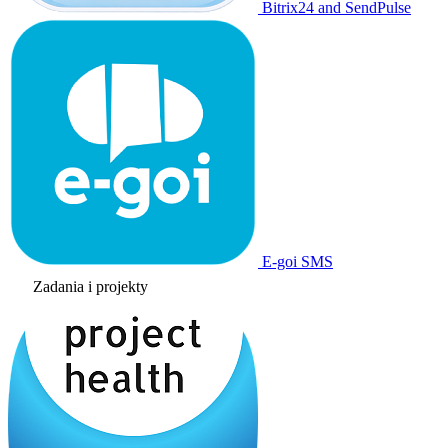
Bitrix24 and SendPulse
E-goi SMS
Zadania i projekty