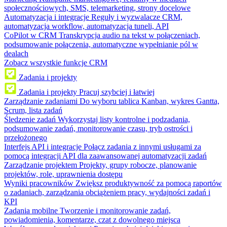
społecznościowych, SMS, telemarketing, strony docelowe
Automatyzacja i integracje
Reguły i wyzwalacze CRM,
automatyzacja workflow, automatyzacja tuneli, API
CoPilot w CRM
Transkrypcja audio na tekst w połączeniach,
podsumowanie połączenia, automatyczne wypełnianie pól w
dealach
Zobacz wszystkie funkcje CRM
Zadania i projekty
Zadania i projekty
Pracuj szybciej i łatwiej
Zarządzanie zadaniami
Do wyboru tablica Kanban, wykres Gantta,
Scrum, lista zadań
Śledzenie zadań
Wykorzystaj listy kontrolne i podzadania,
podsumowanie zadań, monitorowanie czasu, tryb ostrości i
przełożonego
Interfejs API i integracje
Połącz zadania z innymi usługami za
pomocą integracji API dla zaawansowanej automatyzacji zadań
Zarządzanie projektem
Projekty, grupy robocze, planowanie
projektów, role, uprawnienia dostępu
Wyniki pracowników
Zwiększ produktywność za pomocą raportów
o zadaniach, zarządzania obciążeniem pracy, wydajności zadań i
KPI
Zadania mobilne
Tworzenie i monitorowanie zadań,
powiadomienia, komentarze, czat z dowolnego miejsca