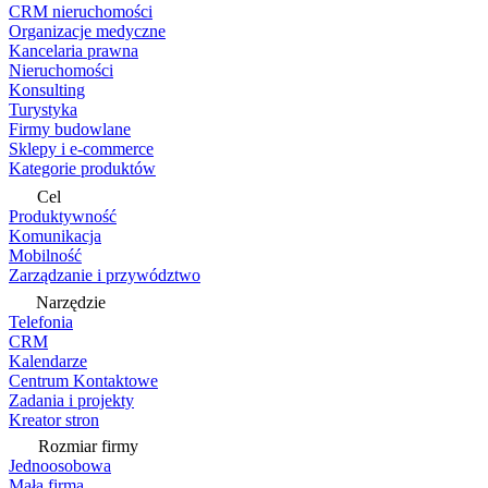
CRM nieruchomości
Organizacje medyczne
Kancelaria prawna
Nieruchomości
Konsulting
Turystyka
Firmy budowlane
Sklepy i e-commerce
Kategorie produktów
Cel
Produktywność
Komunikacja
Mobilność
Zarządzanie i przywództwo
Narzędzie
Telefonia
CRM
Kalendarze
Centrum Kontaktowe
Zadania i projekty
Kreator stron
Rozmiar firmy
Jednoosobowa
Mała firma