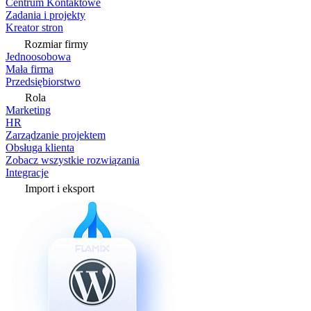
Centrum Kontaktowe
Zadania i projekty
Kreator stron
Rozmiar firmy
Jednoosobowa
Mała firma
Przedsiębiorstwo
Rola
Marketing
HR
Zarządzanie projektem
Obsługa klienta
Zobacz wszystkie rozwiązania
Integracje
Import i eksport