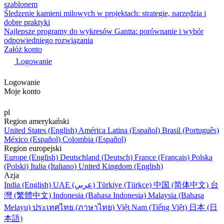
szablonem
Śledzenie kamieni milowych w projektach: strategie, narzędzia i
dobre praktyki
Najlepsze programy do wykresów Gantta: porównanie i wybór
odpowiedniego rozwiązania
Załóż konto
Logowanie
Logowanie
Moje konto
pl
Region amerykański
United States (English)
América Latina (Español)
Brasil (Português)
México (Español)
Colombia (Español)
Region europejski
Europe (English)
Deutschland (Deutsch)
France (Français)
Polska
(Polski)
Italia (Italiano)
United Kingdom (English)
Azja
India (English)
UAE (عربي)
Türkiye (Türkçe)
中国 (简体中文)
台
灣 (繁體中文)
Indonesia (Bahasa Indonesia)
Malaysia (Bahasa
Melayu)
ประเทศไทย (ภาษาไทย)
Việt Nam (Tiếng Việt)
日本 (日
本語)