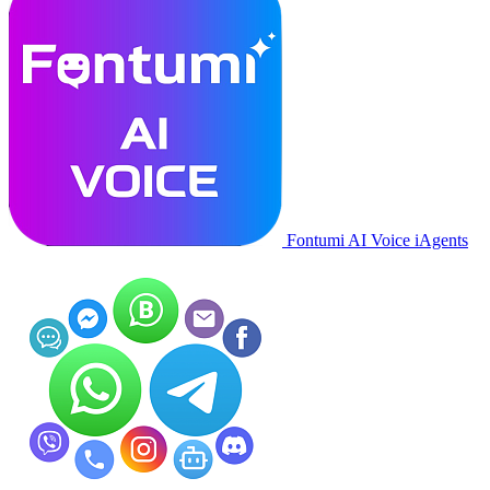
Fontumi AI Voice iAgents