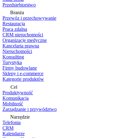
Przedsiębiorstwo
Branża
Przewóz i przechowywanie
Restauracja
Praca zdalna
CRM nieruchomości
Organizacje medyczne
Kancelaria prawna
Nieruchomości
Konsulting
Turystyka
Firmy budowlane
Sklepy i e-commerce
Kategorie produktów
Cel
Produktywność
Komunikacja
Mobilność
Zarządzanie i przywództwo
Narzędzie
Telefonia
CRM
Kalendarze