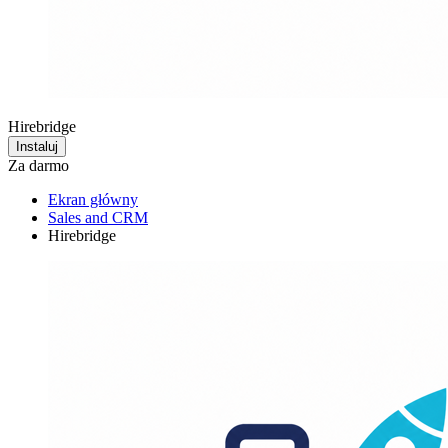
Hirebridge
Instaluj
Za darmo
Ekran główny
Sales and CRM
Hirebridge