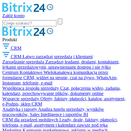
Załóż konto
Produkt
CRM
CRM
Łatwo zarządzaj sprzedażą i klientami
Zarządzanie sprzedażą
Zarządzaj leadami, dealami, kontaktami,
lejkami sprzedażowymi, uprawnieniami dostępu i nie tylko
Centrum Kontaktowe
Wielokanałowa komunikacja przez
formularze CRM, widżet na stronie, czat na żywo, WhatsApp,
Instagram, telefonię, e-mail
Współpraca zespołu sprzedaży
Czat, połączenia wideo, zadania,
kalendarz, przechowywanie plików, dokumenty online
Wsparcie sprzedaży
Oferty, faktury, płatności, katalog, asortyment,
e-Podpis, sklep CRM
Analityka i raporty
Analiza tunelu sprzedaży, wyników
pracowników, Sales Intelligence i raportów BI
CRM dla urządzeń mobilnych
Leady, deale, faktury, płatności,
telefonia, e-mail, asortyment i kalendarz zawsze pod ręką
Marketing
Kampanie marketingowe, reklamy w mediach