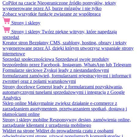
CoPilot na czacie
Nieograniczone źródło pomysłów, teksty
wygenerowane przez AI, burze mózgów i nie tylko
Zobacz wszystkie funkcje związane ze współpracą
Strony i sklepy
Strony i sklepy
Twórz piękne witryny, które napędzają
sprzedaż
Kreator stron
Bezpłatny CMS, szablony, hosting, obrazy i teksty
wygenerowane przez AI, dzięki którym utworzysz wspaniałe strony
internetowe
Sprzedaż społecznościowa
Sprzedawaj swoje produkty
bezpośrednio przez Facebook, Instagram, WhatsApp lub Telegram
Formularze sieciowe
Zyskuj leady z niestandardowymi
formularzami zamówień, formularzami rejestracyjnymi i informacji
zwrotnej oraz z polami warunkowymi
Strony docelowe
Generuj leady z formularzami pozyskiwania,
automatycznymi tunelami sprzedażowymi i integracją z Google
Analytics
Sklep online
Maksymalnie zwiększ działanie e-commerce z
zarządzaniem asortymentem, przetwarzaniem spotkań, dostawą i
płatnościami online
Strony i sklepy mobilne
Responsywny design, zamówienia online,
zarządzanie klientami z urządzenia mobilnego
Widżet na stronę
Widżet do prowadzenia czatu z osobami
odwiedzającymi stronę, używaj popularnych komunikatorów i