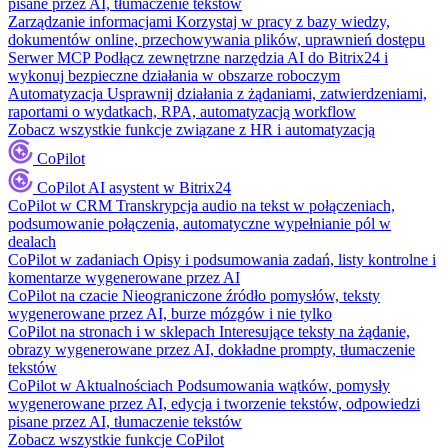
pisane przez AI, tłumaczenie tekstów
Zarządzanie informacjami
Korzystaj w pracy z bazy wiedzy,
dokumentów online, przechowywania plików, uprawnień dostępu
Serwer MCP
Podłącz zewnętrzne narzędzia AI do Bitrix24 i
wykonuj bezpieczne działania w obszarze roboczym
Automatyzacja
Usprawnij działania z żądaniami, zatwierdzeniami,
raportami o wydatkach, RPA, automatyzacją workflow
Zobacz wszystkie funkcje związane z HR i automatyzacją
CoPilot
CoPilot
AI asystent w Bitrix24
CoPilot w CRM
Transkrypcja audio na tekst w połączeniach,
podsumowanie połączenia, automatyczne wypełnianie pól w
dealach
CoPilot w zadaniach
Opisy i podsumowania zadań, listy kontrolne i
komentarze wygenerowane przez AI
CoPilot na czacie
Nieograniczone źródło pomysłów, teksty
wygenerowane przez AI, burze mózgów i nie tylko
CoPilot na stronach i w sklepach
Interesujące teksty na żądanie,
obrazy wygenerowane przez AI, dokładne prompty, tłumaczenie
tekstów
CoPilot w Aktualnościach
Podsumowania wątków, pomysły
wygenerowane przez AI, edycja i tworzenie tekstów, odpowiedzi
pisane przez AI, tłumaczenie tekstów
Zobacz wszystkie funkcje CoPilot