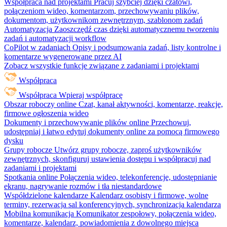
Współpraca nad projektami
Pracuj szybciej dzięki czatowi,
połączeniom wideo, komentarzom, przechowywaniu plików,
dokumentom, użytkownikom zewnętrznym, szablonom zadań
Automatyzacja
Zaoszczędź czas dzięki automatycznemu tworzeniu
zadań i automatyzacji workflow
CoPilot w zadaniach
Opisy i podsumowania zadań, listy kontrolne i
komentarze wygenerowane przez AI
Zobacz wszystkie funkcje związane z zadaniami i projektami
Współpraca
Współpraca
Wpieraj współpracę
Obszar roboczy online
Czat, kanał aktywności, komentarze, reakcje,
firmowe ogłoszenia wideo
Dokumenty i przechowywanie plików online
Przechowuj,
udostępniaj i łatwo edytuj dokumenty online za pomocą firmowego
dysku
Grupy robocze
Utwórz grupy robocze, zaproś użytkowników
zewnętrznych, skonfiguruj ustawienia dostępu i współpracuj nad
zadaniami i projektami
Spotkania online
Połączenia wideo, telekonferencje, udostępnianie
ekranu, nagrywanie rozmów i tła niestandardowe
Współdzielone kalendarze
Kalendarz osobisty i firmowe, wolne
terminy, rezerwacja sal konferencyjnych, synchronizacja kalendarza
Mobilna komunikacja
Komunikator zespołowy, połączenia wideo,
komentarze, kalendarz, powiadomienia z dowolnego miejsca