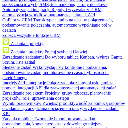
społecznościowych, SMS, telemarketing, strony docelowe
Automatyzacja i integracje
Reguły i wyzwalacze CRM,
automatyzacja workflow, automatyzacja tuneli, API
CoPilot w CRM
Transkrypcja audio na tekst w połączeniach,
podsumowanie połączenia, automatyczne wypełnianie pól w
dealach
Zobacz wszystkie funkcje CRM
Zadania i projekty
Zadania i projekty
Pracuj szybciej i łatwiej
Zarządzanie zadaniami
Do wyboru tablica Kanban, wykres Gantta,
Scrum, lista zadań
Śledzenie zadań
Wykorzystaj listy kontrolne i podzadania,
podsumowanie zadań, monitorowanie czasu, tryb ostrości i
przełożonego
Interfejs API i integracje
Połącz zadania z innymi usługami za
pomocą integracji API dla zaawansowanej automatyzacji zadań
Zarządzanie projektem
Projekty, grupy robocze, planowanie
projektów, role, uprawnienia dostępu
Wyniki pracowników
Zwiększ produktywność za pomocą raportów
o zadaniach, zarządzania obciążeniem pracy, wydajności zadań i
KPI
Zadania mobilne
Tworzenie i monitorowanie zadań,
powiadomienia, komentarze, czat z dowolnego miejsca