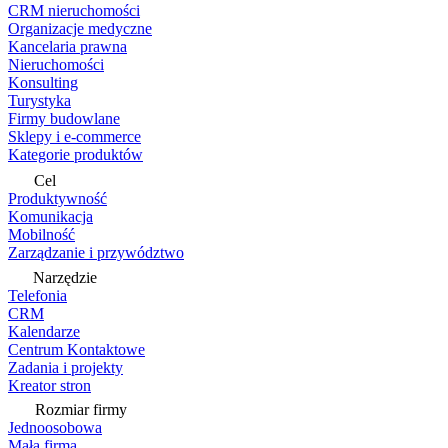
CRM nieruchomości
Organizacje medyczne
Kancelaria prawna
Nieruchomości
Konsulting
Turystyka
Firmy budowlane
Sklepy i e-commerce
Kategorie produktów
Cel
Produktywność
Komunikacja
Mobilność
Zarządzanie i przywództwo
Narzędzie
Telefonia
CRM
Kalendarze
Centrum Kontaktowe
Zadania i projekty
Kreator stron
Rozmiar firmy
Jednoosobowa
Mała firma