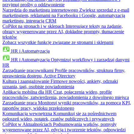
przyjmuj prośby o oddzwonienie
Narzędzia do marketingu internetowego
Zwiększ sprzedaż z e-mail
marketingiem, reklamami na Facebooku i Google, automatyzacją
marketingu, integracją CRM
CoPilot na stronach i w sklepach
Interesujące teksty na żądanie,
obrazy wygenerowane przez AI, dokładne prompty, tłumaczenie
tekstów
Zobacz wszystkie funkcje związane ze stronami i sklepami
HR i Automatyzacja
HR i Automatyzacja
Optymizuj workflowy i zarządzaj danymi
HR
Zarządzanie pracownikami
Profile pracowników, struktura firmy,
uprawnienia dostępu, Active Directory
Kultura i zaangażowanie
Firmowe nowości, ankiety, odznaki
uznania, tagi, osobiste powiadomienia
Aplikacja mobilna dla HR
Czat, połączenia wideo, profile
pracowników, zatwierdzenia, powiadomienia z dowolnego miejsca
Zarządzanie pracą
Monitoruj wyniki pracowników, za pomocą KPI,
raportów pracy, widoku przełożonego
Komunikacja wewnętrzna
Komunikuj się za pośrednictwem
ogłoszeń wideo, notatek, czatów publicznych i prywatnych
CoPilot w Aktualnościach
Podsumowania wątków, pomysły
wygenerowane przez AI, edycja i tworzenie tekstów, odpowiedzi