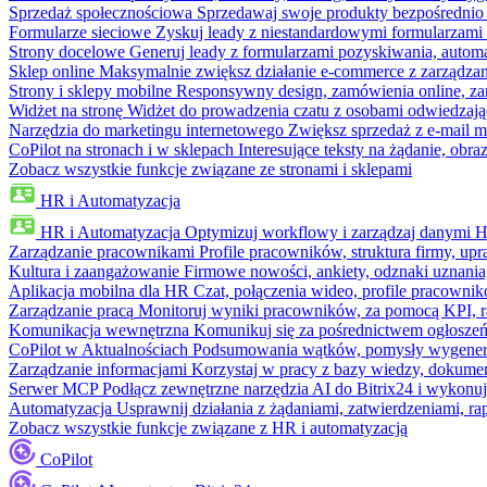
Sprzedaż społecznościowa
Sprzedawaj swoje produkty bezpośrednio
Formularze sieciowe
Zyskuj leady z niestandardowymi formularzami 
Strony docelowe
Generuj leady z formularzami pozyskiwania, automa
Sklep online
Maksymalnie zwiększ działanie e-commerce z zarządzan
Strony i sklepy mobilne
Responsywny design, zamówienia online, zar
Widżet na stronę
Widżet do prowadzenia czatu z osobami odwiedzają
Narzędzia do marketingu internetowego
Zwiększ sprzedaż z e-mail m
CoPilot na stronach i w sklepach
Interesujące teksty na żądanie, ob
Zobacz wszystkie funkcje związane ze stronami i sklepami
HR i Automatyzacja
HR i Automatyzacja
Optymizuj workflowy i zarządzaj danymi 
Zarządzanie pracownikami
Profile pracowników, struktura firmy, upr
Kultura i zaangażowanie
Firmowe nowości, ankiety, odznaki uznania,
Aplikacja mobilna dla HR
Czat, połączenia wideo, profile pracowni
Zarządzanie pracą
Monitoruj wyniki pracowników, za pomocą KPI, r
Komunikacja wewnętrzna
Komunikuj się za pośrednictwem ogłoszeń
CoPilot w Aktualnościach
Podsumowania wątków, pomysły wygenerowa
Zarządzanie informacjami
Korzystaj w pracy z bazy wiedzy, dokume
Serwer MCP
Podłącz zewnętrzne narzędzia AI do Bitrix24 i wykonu
Automatyzacja
Usprawnij działania z żądaniami, zatwierdzeniami, 
Zobacz wszystkie funkcje związane z HR i automatyzacją
CoPilot