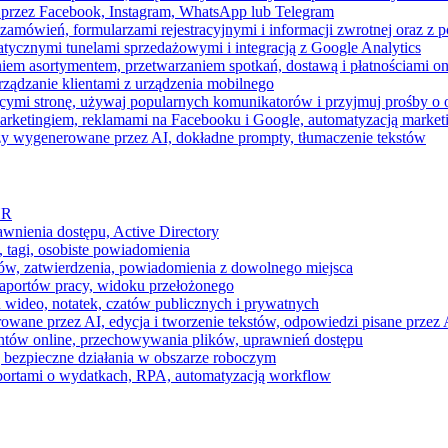
 przez Facebook, Instagram, WhatsApp lub Telegram
zamówień, formularzami rejestracyjnymi i informacji zwrotnej oraz 
tycznymi tunelami sprzedażowymi i integracją z Google Analytics
iem asortymentem, przetwarzaniem spotkań, dostawą i płatnościami on
ządzanie klientami z urządzenia mobilnego
cymi stronę, używaj popularnych komunikatorów i przyjmuj prośby o
arketingiem, reklamami na Facebooku i Google, automatyzacją market
razy wygenerowane przez AI, dokładne prompty, tłumaczenie tekstów
HR
awnienia dostępu, Active Directory
 tagi, osobiste powiadomienia
ków, zatwierdzenia, powiadomienia z dowolnego miejsca
aportów pracy, widoku przełożonego
 wideo, notatek, czatów publicznych i prywatnych
ne przez AI, edycja i tworzenie tekstów, odpowiedzi pisane przez A
ntów online, przechowywania plików, uprawnień dostępu
j bezpieczne działania w obszarze roboczym
raportami o wydatkach, RPA, automatyzacją workflow