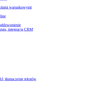
z polami warunkowymi
line
 oddzwonienie
ingu, integracją CRM
I, tłumaczenie tekstów