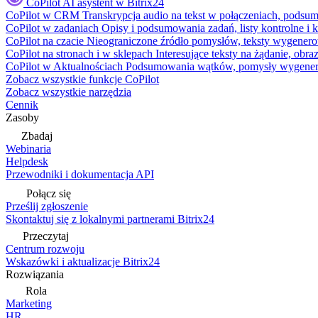
CoPilot
AI asystent w Bitrix24
CoPilot w CRM
Transkrypcja audio na tekst w połączeniach, podsu
CoPilot w zadaniach
Opisy i podsumowania zadań, listy kontrolne 
CoPilot na czacie
Nieograniczone źródło pomysłów, teksty wygenero
CoPilot na stronach i w sklepach
Interesujące teksty na żądanie, ob
CoPilot w Aktualnościach
Podsumowania wątków, pomysły wygenerowa
Zobacz wszystkie funkcje CoPilot
Zobacz wszystkie narzędzia
Cennik
Zasoby
Zbadaj
Webinaria
Helpdesk
Przewodniki i dokumentacja API
Połącz się
Prześlij zgłoszenie
Skontaktuj się z lokalnymi partnerami Bitrix24
Przeczytaj
Centrum rozwoju
Wskazówki i aktualizacje Bitrix24
Rozwiązania
Rola
Marketing
HR