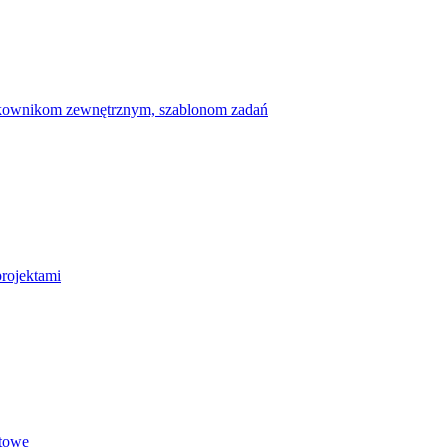
ytkownikom zewnętrznym, szablonom zadań
projektami
etowe