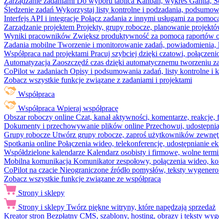
Zarządzanie zadaniami
Do wyboru tablica Kanban, wykres Gantta, Sc
Śledzenie zadań
Wykorzystaj listy kontrolne i podzadania, podsumowa
Interfejs API i integracje
Połącz zadania z innymi usługami za pomocą
Zarządzanie projektem
Projekty, grupy robocze, planowanie projektó
Wyniki pracowników
Zwiększ produktywność za pomocą raportów o 
Zadania mobilne
Tworzenie i monitorowanie zadań, powiadomienia, 
Współpraca nad projektami
Pracuj szybciej dzięki czatowi, połąc
Automatyzacja
Zaoszczędź czas dzięki automatycznemu tworzeniu za
CoPilot w zadaniach
Opisy i podsumowania zadań, listy kontrolne 
Zobacz wszystkie funkcje związane z zadaniami i projektami
Współpraca
Współpraca
Wpieraj współpracę
Obszar roboczy online
Czat, kanał aktywności, komentarze, reakcje,
Dokumenty i przechowywanie plików online
Przechowuj, udostępnia
Grupy robocze
Utwórz grupy robocze, zaproś użytkowników zewnętrz
Spotkania online
Połączenia wideo, telekonferencje, udostępnianie e
Współdzielone kalendarze
Kalendarz osobisty i firmowe, wolne termi
Mobilna komunikacja
Komunikator zespołowy, połączenia wideo, ko
CoPilot na czacie
Nieograniczone źródło pomysłów, teksty wygenero
Zobacz wszystkie funkcje związane ze współpracą
Strony i sklepy
Strony i sklepy
Twórz piękne witryny, które napędzają sprzedaż
Kreator stron
Bezpłatny CMS, szablony, hosting, obrazy i teksty wyg