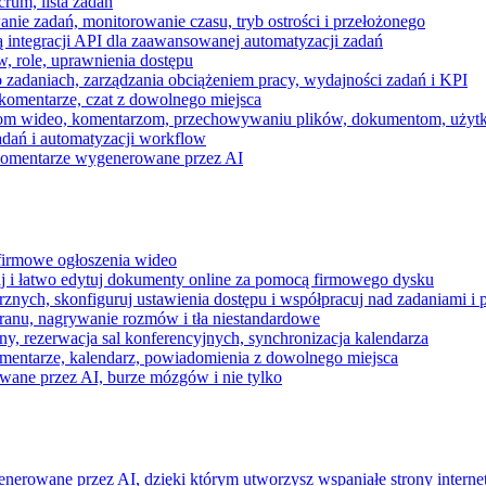
rum, lista zadań
nie zadań, monitorowanie czasu, tryb ostrości i przełożonego
 integracji API dla zaawansowanej automatyzacji zadań
w, role, uprawnienia dostępu
zadaniach, zarządzania obciążeniem pracy, wydajności zadań i KPI
komentarze, czat z dowolnego miejsca
zeniom wideo, komentarzom, przechowywaniu plików, dokumentom, uż
dań i automatyzacji workflow
i komentarze wygenerowane przez AI
 firmowe ogłoszenia wideo
j i łatwo edytuj dokumenty online za pomocą firmowego dysku
nych, skonfiguruj ustawienia dostępu i współpracuj nad zadaniami i 
kranu, nagrywanie rozmów i tła niestandardowe
ny, rezerwacja sal konferencyjnych, synchronizacja kalendarza
mentarze, kalendarz, powiadomienia z dowolnego miejsca
wane przez AI, burze mózgów i nie tylko
enerowane przez AI, dzięki którym utworzysz wspaniałe strony intern