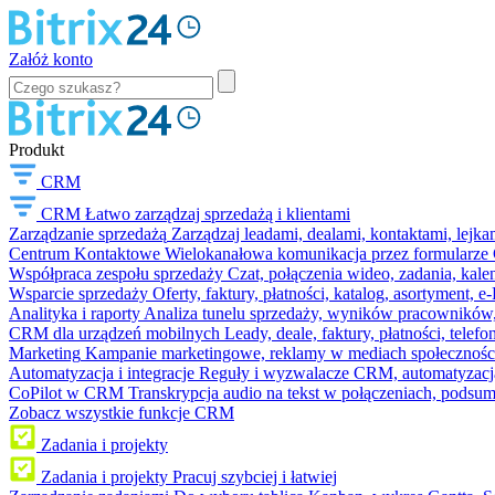
Załóż konto
Produkt
CRM
CRM
Łatwo zarządzaj sprzedażą i klientami
Zarządzanie sprzedażą
Zarządzaj leadami, dealami, kontaktami, lejk
Centrum Kontaktowe
Wielokanałowa komunikacja przez formularze C
Współpraca zespołu sprzedaży
Czat, połączenia wideo, zadania, kal
Wsparcie sprzedaży
Oferty, faktury, płatności, katalog, asortyment,
Analityka i raporty
Analiza tunelu sprzedaży, wyników pracowników, S
CRM dla urządzeń mobilnych
Leady, deale, faktury, płatności, telef
Marketing
Kampanie marketingowe, reklamy w mediach społeczności
Automatyzacja i integracje
Reguły i wyzwalacze CRM, automatyzacja
CoPilot w CRM
Transkrypcja audio na tekst w połączeniach, podsu
Zobacz wszystkie funkcje CRM
Zadania i projekty
Zadania i projekty
Pracuj szybciej i łatwiej