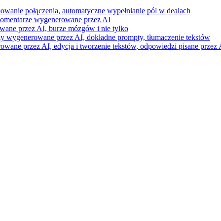
mowanie połączenia, automatyczne wypełnianie pól w dealach
i komentarze wygenerowane przez AI
wane przez AI, burze mózgów i nie tylko
razy wygenerowane przez AI, dokładne prompty, tłumaczenie tekstów
ne przez AI, edycja i tworzenie tekstów, odpowiedzi pisane przez A