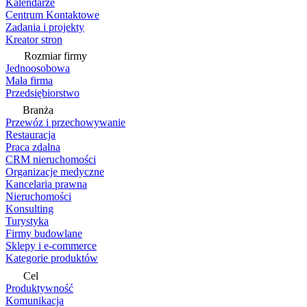
Kalendarze
Centrum Kontaktowe
Zadania i projekty
Kreator stron
Rozmiar firmy
Jednoosobowa
Mała firma
Przedsiębiorstwo
Branża
Przewóz i przechowywanie
Restauracja
Praca zdalna
CRM nieruchomości
Organizacje medyczne
Kancelaria prawna
Nieruchomości
Konsulting
Turystyka
Firmy budowlane
Sklepy i e-commerce
Kategorie produktów
Cel
Produktywność
Komunikacja