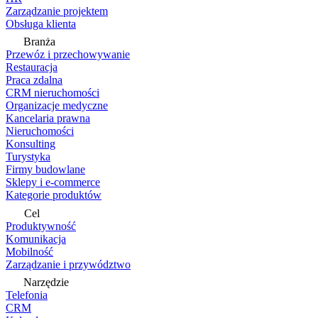
Zarządzanie projektem
Obsługa klienta
Branża
Przewóz i przechowywanie
Restauracja
Praca zdalna
CRM nieruchomości
Organizacje medyczne
Kancelaria prawna
Nieruchomości
Konsulting
Turystyka
Firmy budowlane
Sklepy i e-commerce
Kategorie produktów
Cel
Produktywność
Komunikacja
Mobilność
Zarządzanie i przywództwo
Narzędzie
Telefonia
CRM