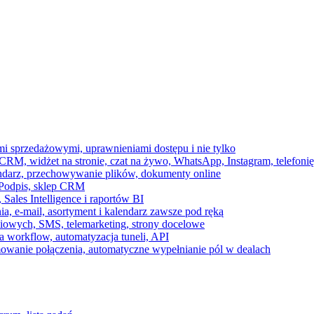
ami sprzedażowymi, uprawnieniami dostępu i nie tylko
RM, widżet na stronie, czat na żywo, WhatsApp, Instagram, telefonię
endarz, przechowywanie plików, dokumenty online
 e-Podpis, sklep CRM
ales Intelligence i raportów BI
onia, e-mail, asortyment i kalendarz zawsze pod ręką
owych, SMS, telemarketing, strony docelowe
 workflow, automatyzacja tuneli, API
mowanie połączenia, automatyczne wypełnianie pól w dealach