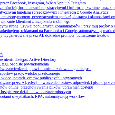
 przez Facebook, Instagram, WhatsApp lub Telegram
zamówień, formularzami rejestracyjnymi i informacji zwrotnej oraz 
tycznymi tunelami sprzedażowymi i integracją z Google Analytics
iem asortymentem, przetwarzaniem spotkań, dostawą i płatnościami on
ządzanie klientami z urządzenia mobilnego
cymi stronę, używaj popularnych komunikatorów i przyjmuj prośby o
arketingiem, reklamami na Facebooku i Google, automatyzacją market
razy wygenerowane przez AI, dokładne prompty, tłumaczenie tekstów
HR
awnienia dostępu, Active Directory
 tagi, osobiste powiadomienia
ków, zatwierdzenia, powiadomienia z dowolnego miejsca
aportów pracy, widoku przełożonego
 wideo, notatek, czatów publicznych i prywatnych
ne przez AI, edycja i tworzenie tekstów, odpowiedzi pisane przez A
ntów online, przechowywania plików, uprawnień dostępu
j bezpieczne działania w obszarze roboczym
raportami o wydatkach, RPA, automatyzacją workflow