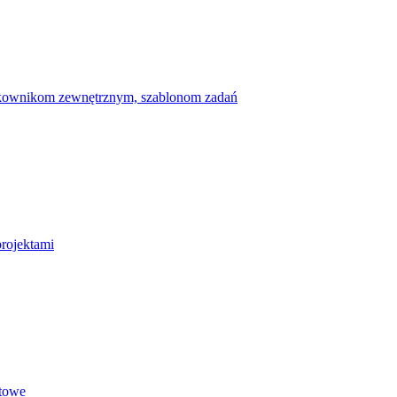
ytkownikom zewnętrznym, szablonom zadań
projektami
etowe