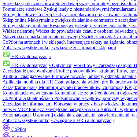
Sprzedaż społecznościowa
Sprzedawaj swoje produkty bezpośrednio
Formularze sieciowe
Zyskuj leady z niestandardowymi formularzami 
Strony docelowe
Generuj leady z formularzami pozyskiwania, automa
Sklep online
Maksymalnie zwiększ działanie e-commerce z zarządzan
Strony i sklepy mobilne
Responsywny design, zamówienia online, zar
Widżet na stronę
Widżet do prowadzenia czatu z osobami odwiedzają
Narzędzia do marketingu internetowego
Zwiększ sprzedaż z e-mail m
CoPilot na stronach i w sklepach
Interesujące teksty na żądanie, ob
Zobacz wszystkie funkcje związane ze stronami i sklepami
HR i Automatyzacja
HR i Automatyzacja
Optymizuj workflowy i zarządzaj danymi 
Zarządzanie pracownikami
Profile pracowników, struktura firmy, upr
Kultura i zaangażowanie
Firmowe nowości, ankiety, odznaki uznania,
Aplikacja mobilna dla HR
Czat, połączenia wideo, profile pracowni
Zarządzanie pracą
Monitoruj wyniki pracowników, za pomocą KPI, r
Komunikacja wewnętrzna
Komunikuj się za pośrednictwem ogłoszeń
CoPilot w Aktualnościach
Podsumowania wątków, pomysły wygenerowa
Zarządzanie informacjami
Korzystaj w pracy z bazy wiedzy, dokume
Serwer MCP
Podłącz zewnętrzne narzędzia AI do Bitrix24 i wykonu
Automatyzacja
Usprawnij działania z żądaniami, zatwierdzeniami, 
Zobacz wszystkie funkcje związane z HR i automatyzacją
CoPilot