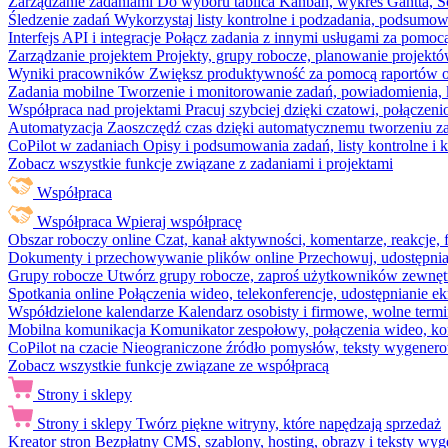
Zarządzanie zadaniami
Do wyboru tablica Kanban, wykres Gantta, Sc
Śledzenie zadań
Wykorzystaj listy kontrolne i podzadania, podsumowa
Interfejs API i integracje
Połącz zadania z innymi usługami za pomocą
Zarządzanie projektem
Projekty, grupy robocze, planowanie projektó
Wyniki pracowników
Zwiększ produktywność za pomocą raportów o 
Zadania mobilne
Tworzenie i monitorowanie zadań, powiadomienia, 
Współpraca nad projektami
Pracuj szybciej dzięki czatowi, połąc
Automatyzacja
Zaoszczędź czas dzięki automatycznemu tworzeniu za
CoPilot w zadaniach
Opisy i podsumowania zadań, listy kontrolne 
Zobacz wszystkie funkcje związane z zadaniami i projektami
Współpraca
Współpraca
Wpieraj współpracę
Obszar roboczy online
Czat, kanał aktywności, komentarze, reakcje,
Dokumenty i przechowywanie plików online
Przechowuj, udostępnia
Grupy robocze
Utwórz grupy robocze, zaproś użytkowników zewnętrz
Spotkania online
Połączenia wideo, telekonferencje, udostępnianie e
Współdzielone kalendarze
Kalendarz osobisty i firmowe, wolne termi
Mobilna komunikacja
Komunikator zespołowy, połączenia wideo, ko
CoPilot na czacie
Nieograniczone źródło pomysłów, teksty wygenero
Zobacz wszystkie funkcje związane ze współpracą
Strony i sklepy
Strony i sklepy
Twórz piękne witryny, które napędzają sprzedaż
Kreator stron
Bezpłatny CMS, szablony, hosting, obrazy i teksty wyg