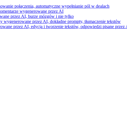
mowanie połączenia, automatyczne wypełnianie pól w dealach
i komentarze wygenerowane przez AI
wane przez AI, burze mózgów i nie tylko
razy wygenerowane przez AI, dokładne prompty, tłumaczenie tekstów
ne przez AI, edycja i tworzenie tekstów, odpowiedzi pisane przez A