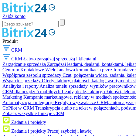
Załóż konto
Produkt
CRM
CRM
Łatwo zarządzaj sprzedażą i klientami
Zarządzanie sprzedażą
Zarządzaj leadami, dealami, kontaktami, lejk
Centrum Kontaktowe
Wielokanałowa komunikacja przez formularze C
Współpraca zespołu sprzedaży
Czat, połączenia wideo, zadania, kal
Wsparcie sprzedaży
Oferty, faktury, płatności, katalog, asortyment,
Analityka i raporty
Analiza tunelu sprzedaży, wyników pracowników, S
CRM dla urządzeń mobilnych
Leady, deale, faktury, płatności, telef
Marketing
Kampanie marketingowe, reklamy w mediach społeczności
Automatyzacja i integracje
Reguły i wyzwalacze CRM, automatyzacja
CoPilot w CRM
Transkrypcja audio na tekst w połączeniach, podsu
Zobacz wszystkie funkcje CRM
Zadania i projekty
Zadania i projekty
Pracuj szybciej i łatwiej