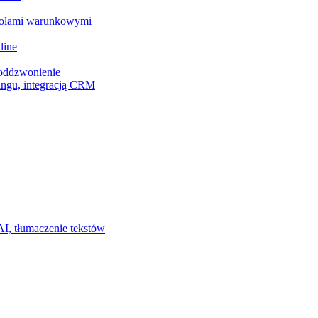
z polami warunkowymi
line
 oddzwonienie
ingu, integracją CRM
I, tłumaczenie tekstów