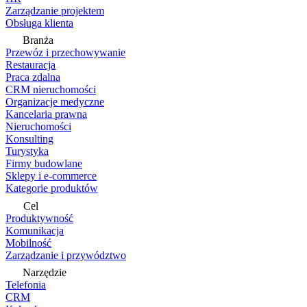
Zarządzanie projektem
Obsługa klienta
Branża
Przewóz i przechowywanie
Restauracja
Praca zdalna
CRM nieruchomości
Organizacje medyczne
Kancelaria prawna
Nieruchomości
Konsulting
Turystyka
Firmy budowlane
Sklepy i e-commerce
Kategorie produktów
Cel
Produktywność
Komunikacja
Mobilność
Zarządzanie i przywództwo
Narzędzie
Telefonia
CRM