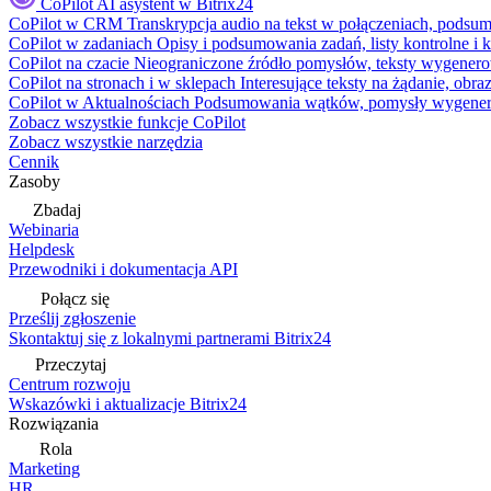
CoPilot
AI asystent w Bitrix24
CoPilot w CRM
Transkrypcja audio na tekst w połączeniach, podsu
CoPilot w zadaniach
Opisy i podsumowania zadań, listy kontrolne 
CoPilot na czacie
Nieograniczone źródło pomysłów, teksty wygenero
CoPilot na stronach i w sklepach
Interesujące teksty na żądanie, ob
CoPilot w Aktualnościach
Podsumowania wątków, pomysły wygenerowa
Zobacz wszystkie funkcje CoPilot
Zobacz wszystkie narzędzia
Cennik
Zasoby
Zbadaj
Webinaria
Helpdesk
Przewodniki i dokumentacja API
Połącz się
Prześlij zgłoszenie
Skontaktuj się z lokalnymi partnerami Bitrix24
Przeczytaj
Centrum rozwoju
Wskazówki i aktualizacje Bitrix24
Rozwiązania
Rola
Marketing
HR