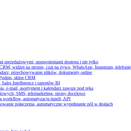
ami sprzedażowymi, uprawnieniami dostępu i nie tylko
RM, widżet na stronie, czat na żywo, WhatsApp, Instagram, telefonię
endarz, przechowywanie plików, dokumenty online
 e-Podpis, sklep CRM
ales Intelligence i raportów BI
onia, e-mail, asortyment i kalendarz zawsze pod ręką
owych, SMS, telemarketing, strony docelowe
 workflow, automatyzacja tuneli, API
mowanie połączenia, automatyczne wypełnianie pól w dealach