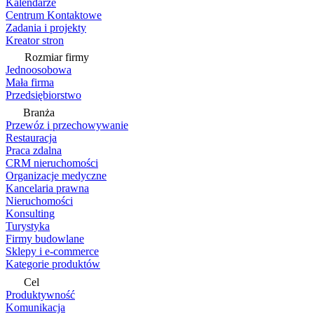
Kalendarze
Centrum Kontaktowe
Zadania i projekty
Kreator stron
Rozmiar firmy
Jednoosobowa
Mała firma
Przedsiębiorstwo
Branża
Przewóz i przechowywanie
Restauracja
Praca zdalna
CRM nieruchomości
Organizacje medyczne
Kancelaria prawna
Nieruchomości
Konsulting
Turystyka
Firmy budowlane
Sklepy i e-commerce
Kategorie produktów
Cel
Produktywność
Komunikacja