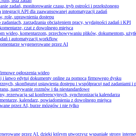
rum, lista zadań
nie zadań, monitorowanie czasu, tryb ostrości i przełożonego
 integracji API dla zaawansowanej automatyzacji zadań
w, role, uprawnienia dostępu
zadaniach, zarządzania obciążeniem pracy, wydajności zadań i KPI
komentarze, czat z dowolnego miejsca
zeniom wideo, komentarzom, przechowywaniu plików, dokumentom, uż
dań i automatyzacji workflow
i komentarze wygenerowane przez AI
 firmowe ogłoszenia wideo
j i łatwo edytuj dokumenty online za pomocą firmowego dysku
nych, skonfiguruj ustawienia dostępu i współpracuj nad zadaniami i 
kranu, nagrywanie rozmów i tła niestandardowe
ny, rezerwacja sal konferencyjnych, synchronizacja kalendarza
mentarze, kalendarz, powiadomienia z dowolnego miejsca
wane przez AI, burze mózgów i nie tylko
enerowane przez AI, dzięki którym utworzysz wspaniałe strony intern