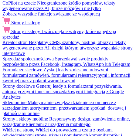
CoPilot na czacie
Nieograniczone źródło pomysłów, teksty
wygenerowane przez AI, burze mózgów i nie tylko
Zobacz wszystkie funkcje związane ze współpracą
Strony i sklepy
Strony i sklepy
Twórz piękne witryny, które napędzają
sprzedaż
Kreator stron
Bezpłatny CMS, szablony, hosting, obrazy i teksty
wygenerowane przez AI, dzięki którym utworzysz wspaniałe strony
internetowe
Sprzedaż społecznościowa
Sprzedawaj swoje produkty
bezpośrednio przez Facebook, Instagram, WhatsApp lub Telegram
Formularze sieciowe
Zyskuj leady z niestandardowymi
formularzami zamówień, formularzami rejestracyjnymi i informacji
zwrotnej oraz z polami warunkowymi
Strony docelowe
Generuj leady z formularzami pozyskiwania,
automatycznymi tunelami sprzedażowymi i integracją z Google
Analytics
Sklep online
Maksymalnie zwiększ działanie e-commerce z
zarządzaniem asortymentem, przetwarzaniem spotkań, dostawą i
płatnościami online
Strony i sklepy mobilne
Responsywny design, zamówienia online,
zarządzanie klientami z urządzenia mobilnego
Widżet na stronę
Widżet do prowadzenia czatu z osobami
odwiedzającymi stronę, używaj popularnych komunikatorów i