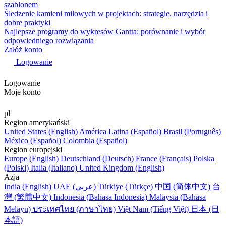
szablonem
Śledzenie kamieni milowych w projektach: strategie, narzędzia i
dobre praktyki
Najlepsze programy do wykresów Gantta: porównanie i wybór
odpowiedniego rozwiązania
Załóż konto
Logowanie
Logowanie
Moje konto
pl
Region amerykański
United States (English)
América Latina (Español)
Brasil (Português)
México (Español)
Colombia (Español)
Region europejski
Europe (English)
Deutschland (Deutsch)
France (Français)
Polska
(Polski)
Italia (Italiano)
United Kingdom (English)
Azja
India (English)
UAE (عربي)
Türkiye (Türkçe)
中国 (简体中文)
台
灣 (繁體中文)
Indonesia (Bahasa Indonesia)
Malaysia (Bahasa
Melayu)
ประเทศไทย (ภาษาไทย)
Việt Nam (Tiếng Việt)
日本 (日
本語)