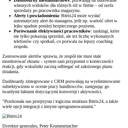
Dashboardy niestandardowe
: pozwalają na budowanie
własnych widoków dla różnych ról w firmie – od szefa
sprzedaży po pracownika magazynu.
Alerty i powiadomienia
: Bitrix24 może wysłać
automatyczny alert do managera, jeśli np. wartość ofert w
lejku spadnie poniżej bezpiecznego poziomu.
Porównanie efektywności pracowników
: rankingi, które
nie tylko pokazują sprzedaż, ale też liczbę wykonanych
telefonów czy spotkań, co pozwala na lepszy coaching
zespołu.
Zastosowanie alertów sprawia, że zespół nie musi stale
monitorować ekranu – system sam przypomni o konieczności
reakcji, gdy wskaźniki zaczną odbiegać od założonego planu
działania.
Dashboardy zintegrowane z CRM pozwalają na wyeliminowanie
subiektywizmu w ocenie pracy handlowców, zastępując go
twardymi faktami dotyczącymi konwersji i aktywności.
"Przekonała nas przejrzysta i logiczna struktura Bitrix24, a także
wiele opcji integracji z innymi oprogramowaniami."
Dyrektor generalny, Peter Krummenacher