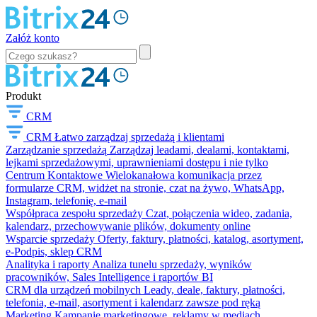
Załóż konto
Produkt
CRM
CRM
Łatwo zarządzaj sprzedażą i klientami
Zarządzanie sprzedażą
Zarządzaj leadami, dealami, kontaktami,
lejkami sprzedażowymi, uprawnieniami dostępu i nie tylko
Centrum Kontaktowe
Wielokanałowa komunikacja przez
formularze CRM, widżet na stronie, czat na żywo, WhatsApp,
Instagram, telefonię, e-mail
Współpraca zespołu sprzedaży
Czat, połączenia wideo, zadania,
kalendarz, przechowywanie plików, dokumenty online
Wsparcie sprzedaży
Oferty, faktury, płatności, katalog, asortyment,
e-Podpis, sklep CRM
Analityka i raporty
Analiza tunelu sprzedaży, wyników
pracowników, Sales Intelligence i raportów BI
CRM dla urządzeń mobilnych
Leady, deale, faktury, płatności,
telefonia, e-mail, asortyment i kalendarz zawsze pod ręką
Marketing
Kampanie marketingowe, reklamy w mediach