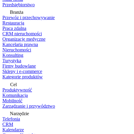
Przedsiębiorstwo
Branża
Przewóz i przechowywanie
Restauracja
Praca zdalna
CRM nieruchomości
Organizacje medyczne
Kancelaria prawna
Nieruchomości
Konsulting
Turystyka
Firmy budowlane
Sklepy i e-commerce
Kategorie produktów
Cel
Produktywność
Komunikacja
Mobilność
Zarządzanie i przywództwo
Narzędzie
Telefonia
CRM
Kalendarze