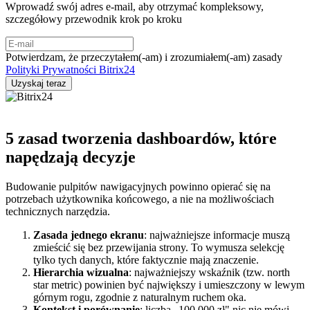
Wprowadź swój adres e-mail, aby otrzymać kompleksowy,
szczegółowy przewodnik krok po kroku
Potwierdzam, że przeczytałem(-am) i zrozumiałem(-am) zasady
Polityki Prywatności Bitrix24
5 zasad tworzenia dashboardów, które
napędzają decyzje
Budowanie pulpitów nawigacyjnych powinno opierać się na
potrzebach użytkownika końcowego, a nie na możliwościach
technicznych narzędzia.
Zasada jednego ekranu
: najważniejsze informacje muszą
zmieścić się bez przewijania strony. To wymusza selekcję
tylko tych danych, które faktycznie mają znaczenie.
Hierarchia wizualna
: najważniejszy wskaźnik (tzw. north
star metric) powinien być największy i umieszczony w lewym
górnym rogu, zgodnie z naturalnym ruchem oka.
Kontekst i porównanie
: liczba „100 000 zł" nic nie mówi