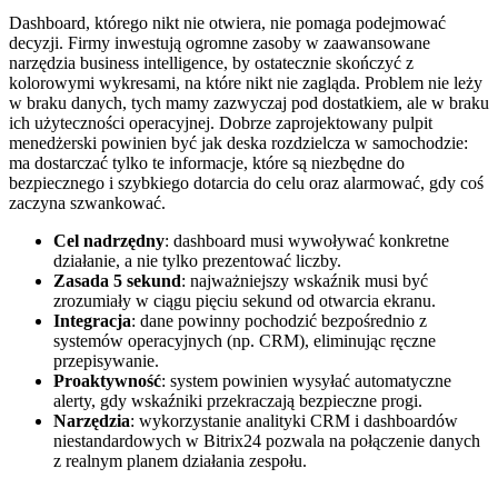
Dashboard, którego nikt nie otwiera, nie pomaga podejmować
decyzji. Firmy inwestują ogromne zasoby w zaawansowane
narzędzia business intelligence, by ostatecznie skończyć z
kolorowymi wykresami, na które nikt nie zagląda. Problem nie leży
w braku danych, tych mamy zazwyczaj pod dostatkiem, ale w braku
ich użyteczności operacyjnej. Dobrze zaprojektowany pulpit
menedżerski powinien być jak deska rozdzielcza w samochodzie:
ma dostarczać tylko te informacje, które są niezbędne do
bezpiecznego i szybkiego dotarcia do celu oraz alarmować, gdy coś
zaczyna szwankować.
Cel nadrzędny
: dashboard musi wywoływać konkretne
działanie, a nie tylko prezentować liczby.
Zasada 5 sekund
: najważniejszy wskaźnik musi być
zrozumiały w ciągu pięciu sekund od otwarcia ekranu.
Integracja
: dane powinny pochodzić bezpośrednio z
systemów operacyjnych (np. CRM), eliminując ręczne
przepisywanie.
Proaktywność
: system powinien wysyłać automatyczne
alerty, gdy wskaźniki przekraczają bezpieczne progi.
Narzędzia
: wykorzystanie analityki CRM i dashboardów
niestandardowych w Bitrix24 pozwala na połączenie danych
z realnym planem działania zespołu.