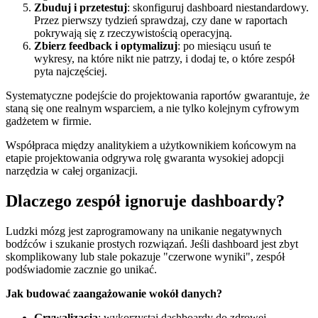
Zbuduj i przetestuj
: skonfiguruj dashboard niestandardowy.
Przez pierwszy tydzień sprawdzaj, czy dane w raportach
pokrywają się z rzeczywistością operacyjną.
Zbierz feedback i optymalizuj
: po miesiącu usuń te
wykresy, na które nikt nie patrzy, i dodaj te, o które zespół
pyta najczęściej.
Systematyczne podejście do projektowania raportów gwarantuje, że
staną się one realnym wsparciem, a nie tylko kolejnym cyfrowym
gadżetem w firmie.
Współpraca między analitykiem a użytkownikiem końcowym na
etapie projektowania odgrywa rolę gwaranta wysokiej adopcji
narzędzia w całej organizacji.
Dlaczego zespół ignoruje dashboardy?
Ludzki mózg jest zaprogramowany na unikanie negatywnych
bodźców i szukanie prostych rozwiązań. Jeśli dashboard jest zbyt
skomplikowany lub stale pokazuje "czerwone wyniki", zespół
podświadomie zacznie go unikać.
Jak budować zaangażowanie wokół danych?
Grywalizacja
: wykorzystaj dashboardy do zdrowej