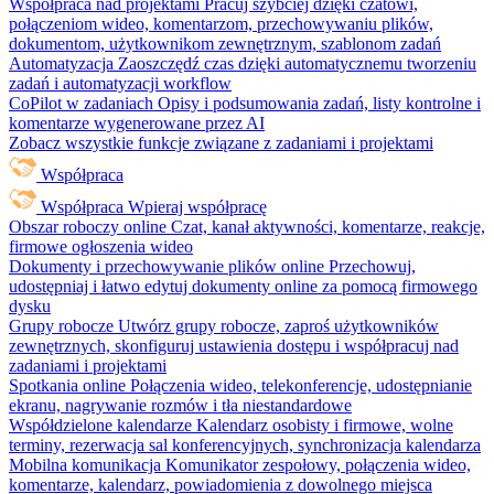
Współpraca nad projektami
Pracuj szybciej dzięki czatowi,
połączeniom wideo, komentarzom, przechowywaniu plików,
dokumentom, użytkownikom zewnętrznym, szablonom zadań
Automatyzacja
Zaoszczędź czas dzięki automatycznemu tworzeniu
zadań i automatyzacji workflow
CoPilot w zadaniach
Opisy i podsumowania zadań, listy kontrolne i
komentarze wygenerowane przez AI
Zobacz wszystkie funkcje związane z zadaniami i projektami
Współpraca
Współpraca
Wpieraj współpracę
Obszar roboczy online
Czat, kanał aktywności, komentarze, reakcje,
firmowe ogłoszenia wideo
Dokumenty i przechowywanie plików online
Przechowuj,
udostępniaj i łatwo edytuj dokumenty online za pomocą firmowego
dysku
Grupy robocze
Utwórz grupy robocze, zaproś użytkowników
zewnętrznych, skonfiguruj ustawienia dostępu i współpracuj nad
zadaniami i projektami
Spotkania online
Połączenia wideo, telekonferencje, udostępnianie
ekranu, nagrywanie rozmów i tła niestandardowe
Współdzielone kalendarze
Kalendarz osobisty i firmowe, wolne
terminy, rezerwacja sal konferencyjnych, synchronizacja kalendarza
Mobilna komunikacja
Komunikator zespołowy, połączenia wideo,
komentarze, kalendarz, powiadomienia z dowolnego miejsca