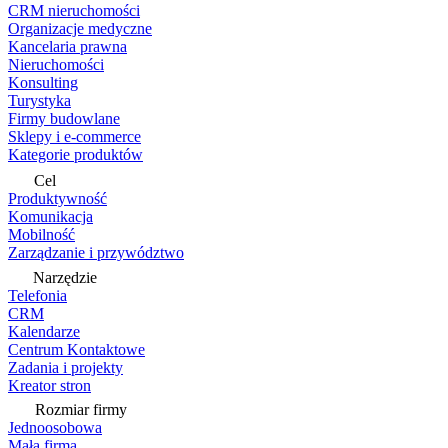
CRM nieruchomości
Organizacje medyczne
Kancelaria prawna
Nieruchomości
Konsulting
Turystyka
Firmy budowlane
Sklepy i e-commerce
Kategorie produktów
Cel
Produktywność
Komunikacja
Mobilność
Zarządzanie i przywództwo
Narzędzie
Telefonia
CRM
Kalendarze
Centrum Kontaktowe
Zadania i projekty
Kreator stron
Rozmiar firmy
Jednoosobowa
Mała firma