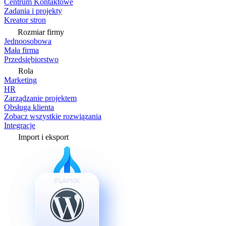
Centrum Kontaktowe
Zadania i projekty
Kreator stron
Rozmiar firmy
Jednoosobowa
Mała firma
Przedsiębiorstwo
Rola
Marketing
HR
Zarządzanie projektem
Obsługa klienta
Zobacz wszystkie rozwiązania
Integracje
Import i eksport