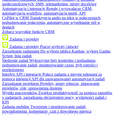
społecznościowych, SMS, telemarketing, strony docelowe
Automatyzacja i integracje
Reguły i wyzwalacze CRM,
automatyzacja workflow, automatyzacja tuneli, API
CoPilot w CRM
Transkrypcja audio na tekst w połączeniach,
podsumowanie połączenia, automatyczne wypełnianie pól w
dealach
Zobacz wszystkie funkcje CRM
Zadania i projekty
Zadania i projekty
Pracuj szybciej i łatwiej
Zarządzanie zadaniami
Do wyboru tablica Kanban, wykres Gantta,
Scrum, lista zadań
Śledzenie zadań
Wykorzystaj listy kontrolne i podzadania,
podsumowanie zadań, monitorowanie czasu, tryb ostrości i
przełożonego
Interfejs API i integracje
Połącz zadania z innymi usługami za
pomocą integracji API dla zaawansowanej automatyzacji zadań
Zarządzanie projektem
Projekty, grupy robocze, planowanie
projektów, role, uprawnienia dostępu
Wyniki pracowników
Zwiększ produktywność za pomocą raportów
o zadaniach, zarządzania obciążeniem pracy, wydajności zadań i
KPI
Zadania mobilne
Tworzenie i monitorowanie zadań,
powiadomienia, komentarze, czat z dowolnego miejsca