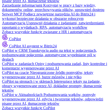
pisane przez AI, tłumaczenie tekstów
Zarządzanie informacjami
Korzystaj w pracy z bazy wiedzy,
dokumentów online, przechowywania plików, uprawnień dostępu
Serwer MCP
Podłącz zewnętrzne narzędzia AI do Bitrix24 i
wykonuj bezpieczne działania w obszarze roboczym
Automatyzacja
Usprawnij działania z żądaniami, zatwierdzeniami,
raportami o wydatkach, RPA, automatyzacją workflow
Zobacz wszystkie funkcje związane z HR i automatyzacją
CoPilot
CoPilot
AI asystent w Bitrix24
CoPilot w CRM
Transkrypcja audio na tekst w połączeniach,
podsumowanie połączenia, automatyczne wypełnianie pól w
dealach
CoPilot w zadaniach
Opisy i podsumowania zadań, listy kontrolne i
komentarze wygenerowane przez AI
CoPilot na czacie
Nieograniczone źródło pomysłów, teksty
wygenerowane przez AI, burze mózgów i nie tylko
CoPilot na stronach i w sklepach
Interesujące teksty na żądanie,
obrazy wygenerowane przez AI, dokładne prompty, tłumaczenie
tekstów
CoPilot w Aktualnościach
Podsumowania wątków, pomysły
wygenerowane przez AI, edycja i tworzenie tekstów, odpowiedzi
pisane przez AI, tłumaczenie tekstów
Zobacz wszystkie funkcje CoPilot