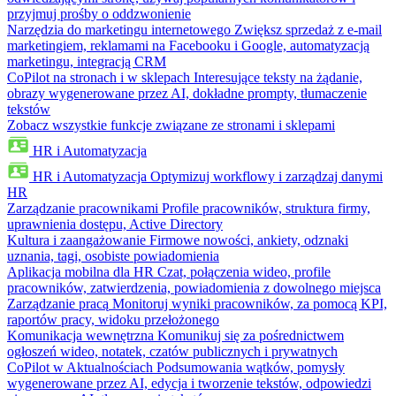
przyjmuj prośby o oddzwonienie
Narzędzia do marketingu internetowego
Zwiększ sprzedaż z e-mail
marketingiem, reklamami na Facebooku i Google, automatyzacją
marketingu, integracją CRM
CoPilot na stronach i w sklepach
Interesujące teksty na żądanie,
obrazy wygenerowane przez AI, dokładne prompty, tłumaczenie
tekstów
Zobacz wszystkie funkcje związane ze stronami i sklepami
HR i Automatyzacja
HR i Automatyzacja
Optymizuj workflowy i zarządzaj danymi
HR
Zarządzanie pracownikami
Profile pracowników, struktura firmy,
uprawnienia dostępu, Active Directory
Kultura i zaangażowanie
Firmowe nowości, ankiety, odznaki
uznania, tagi, osobiste powiadomienia
Aplikacja mobilna dla HR
Czat, połączenia wideo, profile
pracowników, zatwierdzenia, powiadomienia z dowolnego miejsca
Zarządzanie pracą
Monitoruj wyniki pracowników, za pomocą KPI,
raportów pracy, widoku przełożonego
Komunikacja wewnętrzna
Komunikuj się za pośrednictwem
ogłoszeń wideo, notatek, czatów publicznych i prywatnych
CoPilot w Aktualnościach
Podsumowania wątków, pomysły
wygenerowane przez AI, edycja i tworzenie tekstów, odpowiedzi