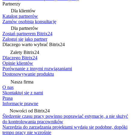
Partnerzy
Dla klientów
Katalog partnerów
Zamów osobistą konsultację
Dla partnerów
Zostań partnerem Bitrix24
Zaloguj się jako partner
Dlaczego warto wybrać Bitrix24
Zalety Bitrix24
Dlaczego Bitrix24
Opinie klientów
Porównanie z innymi rozwiązaniami
Dostosowywanie produktu
Nasza firma
O nas
Skontaktuj się z nami
Prasa
Informacje prawne
Nowości od Bitrix24
Śledzenie czasu pracy powinno poprawiać estymacje, a nie służyć
do kontrolowania pracowników
Narzędzia do zarządzania projektami wydają się podobne, dopóki
tempo pracy nie wzrośnie