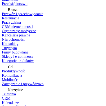
Przedsiębiorstwo
Branża
Przewóz i przechowywanie
Restauracja
Praca zdalna
CRM nieruchomości
Organizacje medyczne
Kancelaria prawna
Nieruchomości
Konsulting
Turystyka
Firmy budowlane
Sklepy i e-commerce
Kategorie produktów
Cel
Produktywność
Komunikacja
Mobilność
Zarządzanie i przywództwo
Narzędzie
Telefonia
CRM
Kalendarze