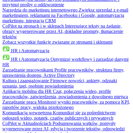
przyjmuj prośby o oddzwonienie
Narzędzia do marketingu internetowego
Zwiększ sprzedaż z e-mail
marketingiem, reklamami na Facebooku i Google, automatyzacją
marketingu, integracją CRM
CoPilot na stronach i w sklepach
Interesujące teksty na żądanie,
obrazy wygenerowane przez AI, dokładne prompty, tłumaczenie
tekstów
Zobacz wszystkie funkcje związane ze stronami i sklepami
HR i Automatyzacja
HR i Automatyzacja
Optymizuj workflowy i zarządzaj danymi
HR
Zarządzanie pracownikami
Profile pracowników, struktura firmy,
uprawnienia dostępu, Active Directory
Kultura i zaangażowanie
Firmowe nowości, ankiety, odznaki
uznania, tagi, osobiste powiadomienia
Aplikacja mobilna dla HR
Czat, połączenia wideo, profile
pracowników, zatwierdzenia, powiadomienia z dowolnego miejsca
Zarządzanie pracą
Monitoruj wyniki pracowników, za pomocą KPI,
raportów pracy, widoku przełożonego
Komunikacja wewnętrzna
Komunikuj się za pośrednictwem
ogłoszeń wideo, notatek, czatów publicznych i prywatnych
CoPilot w Aktualnościach
Podsumowania wątków, pomysły
wygenerowane przez AI, edycja i tworzenie tekstów, odpowiedzi