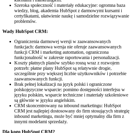
Szeroka społeczność i materiały edukacyjne: ogromna baza
wiedzy, blog, akademia HubSpot z darmowymi kursami i
certyfikatami, ułatwienie naukę i samodzielne rozwiązywanie
problemów.
Wady HubSpot CRM:
Ograniczenia darmowej wersji w zaawansowanych
funkcjach: darmowa wersja nie oferuje zaawansowanych
funkcji CRM i marketing automation, ograniczona
funkcjonalność w zakresie raportowania i personalizacji.
Koszty płatnych planów szybko rosną wraz z rozwojem
potrzeb: płatne plany HubSpot są relatywnie drogie,
szczególnie przy większej liczbie użytkowników i potrzebie
zaawansowanych funkcji.
Brak pełnej lokalizacji na język polski i ograniczone
polskojęzyczne wsparcie: pomimo dostępności interfejsu w
języku polskim, wsparcie techniczne i materiały szkoleniowe
są głównie w języku angielskim.
CRM skoncentrowany na inbound marketingu: HubSpot
CRM jest najlepiej dostosowany do firm stosujących strategię
inbound marketingu, może być mniej optymalny dla firm z
innymi modelami sprzedaży.
Dla kogo HubSpot CRM?