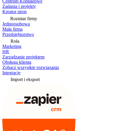
Centrum Kontaktowe
Zadania i projekty
Kreator stron
Rozmiar firmy
Jednoosobowa
Mała firma
Przedsiębiorstwo
Rola
Marketing
HR
Zarządzanie projektem
Obsługa klienta
Zobacz wszystkie rozwiązania
Integracje
Import i eksport