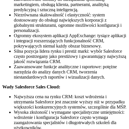
marketingiem, obsługą klienta, partnerami, analityką
predykcyjną i sztuczną inteligencją.
Niezrównana skalowalność i elastyczność: system
dostosowany do obsługi największych korporacji z
globalnymi strukturami, ogromne możliwości konfiguracji i
personalizacji.
Ogromny ekosystem aplikacji AppExchange: tysiące aplikacji
i integracji rozszerzających funkcjonalność CRM,
pokrywających niemal każdy obszar biznesowy.
Silna pozycja lidera rynku i prestiż marki: wybór Salesforce
często postrzegany jako prestiżowy i gwarantujący najwyższą
jakość rozwiązania CRM.
Zaawansowane funkcje analityczne i raportowe: potężne
narzędzia do analizy danych CRM, tworzenia
niestandardowych raportów i wizualizacji danych.
Wady Salesforce Sales Cloud:
Najwyższa cena na rynku CRM: koszt wdrożenia i
utrzymania Salesforce jest znacznie wyższy niż w przypadku
większości konkurencyjnych systemów, szczególnie dla MŚP.
Wysoka złożoność i wymagane specjalistyczne umiejętności:
wdrożenie i konfiguracja Salesforce często wymaga
zaangażowania specjalistów i długotrwałych szkoleń dla
użytkowników.