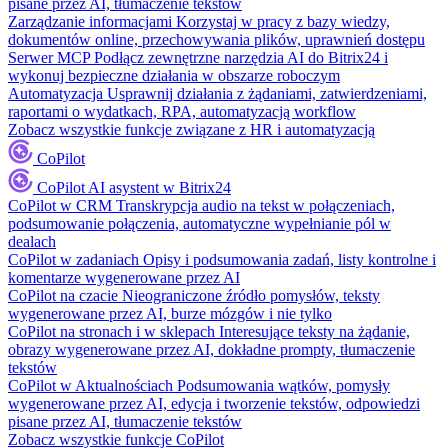
pisane przez AI, tłumaczenie tekstów
Zarządzanie informacjami
Korzystaj w pracy z bazy wiedzy,
dokumentów online, przechowywania plików, uprawnień dostępu
Serwer MCP
Podłącz zewnętrzne narzędzia AI do Bitrix24 i
wykonuj bezpieczne działania w obszarze roboczym
Automatyzacja
Usprawnij działania z żądaniami, zatwierdzeniami,
raportami o wydatkach, RPA, automatyzacją workflow
Zobacz wszystkie funkcje związane z HR i automatyzacją
CoPilot
CoPilot
AI asystent w Bitrix24
CoPilot w CRM
Transkrypcja audio na tekst w połączeniach,
podsumowanie połączenia, automatyczne wypełnianie pól w
dealach
CoPilot w zadaniach
Opisy i podsumowania zadań, listy kontrolne i
komentarze wygenerowane przez AI
CoPilot na czacie
Nieograniczone źródło pomysłów, teksty
wygenerowane przez AI, burze mózgów i nie tylko
CoPilot na stronach i w sklepach
Interesujące teksty na żądanie,
obrazy wygenerowane przez AI, dokładne prompty, tłumaczenie
tekstów
CoPilot w Aktualnościach
Podsumowania wątków, pomysły
wygenerowane przez AI, edycja i tworzenie tekstów, odpowiedzi
pisane przez AI, tłumaczenie tekstów
Zobacz wszystkie funkcje CoPilot