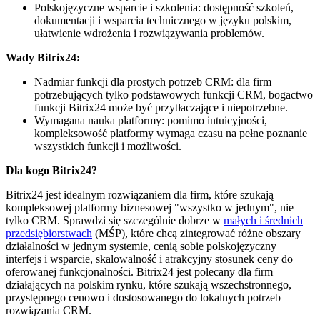
Polskojęzyczne wsparcie i szkolenia: dostępność szkoleń,
dokumentacji i wsparcia technicznego w języku polskim,
ułatwienie wdrożenia i rozwiązywania problemów.
Wady Bitrix24:
Nadmiar funkcji dla prostych potrzeb CRM: dla firm
potrzebujących tylko podstawowych funkcji CRM, bogactwo
funkcji Bitrix24 może być przytłaczające i niepotrzebne.
Wymagana nauka platformy: pomimo intuicyjności,
kompleksowość platformy wymaga czasu na pełne poznanie
wszystkich funkcji i możliwości.
Dla kogo Bitrix24?
Bitrix24 jest idealnym rozwiązaniem dla firm, które szukają
kompleksowej platformy biznesowej "wszystko w jednym", nie
tylko CRM. Sprawdzi się szczególnie dobrze w
małych i średnich
przedsiębiorstwach
(MŚP), które chcą zintegrować różne obszary
działalności w jednym systemie, cenią sobie polskojęzyczny
interfejs i wsparcie, skalowalność i atrakcyjny stosunek ceny do
oferowanej funkcjonalności. Bitrix24 jest polecany dla firm
działających na polskim rynku, które szukają wszechstronnego,
przystępnego cenowo i dostosowanego do lokalnych potrzeb
rozwiązania CRM.