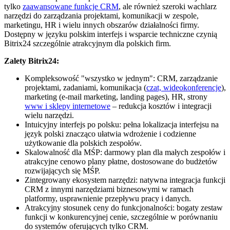
tylko
zaawansowane funkcje CRM
, ale również szeroki wachlarz
narzędzi do zarządzania projektami, komunikacji w zespole,
marketingu, HR i wielu innych obszarów działalności firmy.
Dostępny w języku polskim interfejs i wsparcie techniczne czynią
Bitrix24 szczególnie atrakcyjnym dla polskich firm.
Zalety Bitrix24:
Kompleksowość "wszystko w jednym": CRM, zarządzanie
projektami, zadaniami, komunikacja (
czat, wideokonferencje
),
marketing (e-mail marketing, landing pages), HR, strony
www i sklepy internetowe
– redukcja kosztów i integracji
wielu narzędzi.
Intuicyjny interfejs po polsku: pełna lokalizacja interfejsu na
język polski znacząco ułatwia wdrożenie i codzienne
użytkowanie dla polskich zespołów.
Skalowalność dla MŚP: darmowy plan dla małych zespołów i
atrakcyjne cenowo plany płatne, dostosowane do budżetów
rozwijających się MŚP.
Zintegrowany ekosystem narzędzi: natywna integracja funkcji
CRM z innymi narzędziami biznesowymi w ramach
platformy, usprawnienie przepływu pracy i danych.
Atrakcyjny stosunek ceny do funkcjonalności: bogaty zestaw
funkcji w konkurencyjnej cenie, szczególnie w porównaniu
do systemów oferujących tylko CRM.