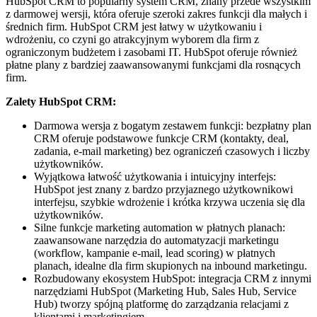
HubSpot CRM to popularny system CRM, znany przede wszystkim
z darmowej wersji, która oferuje szeroki zakres funkcji dla małych i
średnich firm. HubSpot CRM jest łatwy w użytkowaniu i
wdrożeniu, co czyni go atrakcyjnym wyborem dla firm z
ograniczonym budżetem i zasobami IT. HubSpot oferuje również
płatne plany z bardziej zaawansowanymi funkcjami dla rosnących
firm.
Zalety HubSpot CRM:
Darmowa wersja z bogatym zestawem funkcji: bezpłatny plan
CRM oferuje podstawowe funkcje CRM (kontakty, deal,
zadania, e-mail marketing) bez ograniczeń czasowych i liczby
użytkowników.
Wyjątkowa łatwość użytkowania i intuicyjny interfejs:
HubSpot jest znany z bardzo przyjaznego użytkownikowi
interfejsu, szybkie wdrożenie i krótka krzywa uczenia się dla
użytkowników.
Silne funkcje marketing automation w płatnych planach:
zaawansowane narzędzia do automatyzacji marketingu
(workflow, kampanie e-mail, lead scoring) w płatnych
planach, idealne dla firm skupionych na inbound marketingu.
Rozbudowany ekosystem HubSpot: integracja CRM z innymi
narzędziami HubSpot (Marketing Hub, Sales Hub, Service
Hub) tworzy spójną platformę do zarządzania relacjami z
klientami i marketingiem.