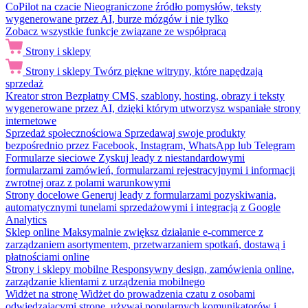
CoPilot na czacie
Nieograniczone źródło pomysłów, teksty
wygenerowane przez AI, burze mózgów i nie tylko
Zobacz wszystkie funkcje związane ze współpracą
Strony i sklepy
Strony i sklepy
Twórz piękne witryny, które napędzają
sprzedaż
Kreator stron
Bezpłatny CMS, szablony, hosting, obrazy i teksty
wygenerowane przez AI, dzięki którym utworzysz wspaniałe strony
internetowe
Sprzedaż społecznościowa
Sprzedawaj swoje produkty
bezpośrednio przez Facebook, Instagram, WhatsApp lub Telegram
Formularze sieciowe
Zyskuj leady z niestandardowymi
formularzami zamówień, formularzami rejestracyjnymi i informacji
zwrotnej oraz z polami warunkowymi
Strony docelowe
Generuj leady z formularzami pozyskiwania,
automatycznymi tunelami sprzedażowymi i integracją z Google
Analytics
Sklep online
Maksymalnie zwiększ działanie e-commerce z
zarządzaniem asortymentem, przetwarzaniem spotkań, dostawą i
płatnościami online
Strony i sklepy mobilne
Responsywny design, zamówienia online,
zarządzanie klientami z urządzenia mobilnego
Widżet na stronę
Widżet do prowadzenia czatu z osobami
odwiedzającymi stronę, używaj popularnych komunikatorów i