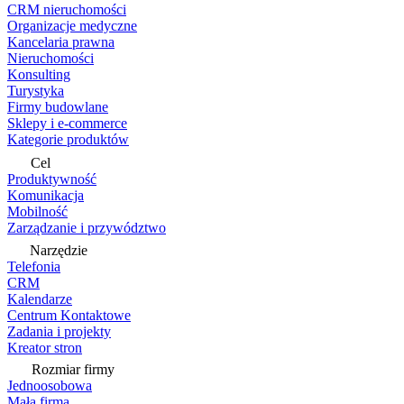
CRM nieruchomości
Organizacje medyczne
Kancelaria prawna
Nieruchomości
Konsulting
Turystyka
Firmy budowlane
Sklepy i e-commerce
Kategorie produktów
Cel
Produktywność
Komunikacja
Mobilność
Zarządzanie i przywództwo
Narzędzie
Telefonia
CRM
Kalendarze
Centrum Kontaktowe
Zadania i projekty
Kreator stron
Rozmiar firmy
Jednoosobowa
Mała firma