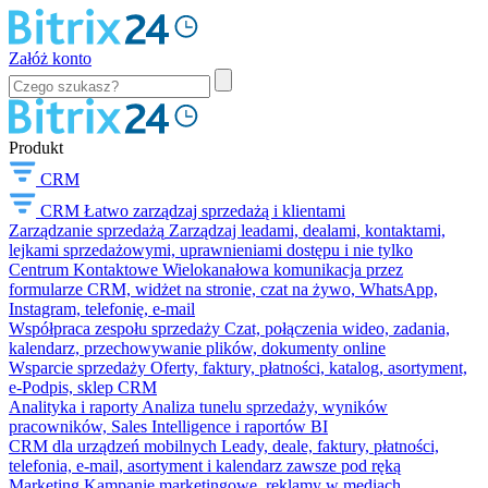
Załóż konto
Produkt
CRM
CRM
Łatwo zarządzaj sprzedażą i klientami
Zarządzanie sprzedażą
Zarządzaj leadami, dealami, kontaktami,
lejkami sprzedażowymi, uprawnieniami dostępu i nie tylko
Centrum Kontaktowe
Wielokanałowa komunikacja przez
formularze CRM, widżet na stronie, czat na żywo, WhatsApp,
Instagram, telefonię, e-mail
Współpraca zespołu sprzedaży
Czat, połączenia wideo, zadania,
kalendarz, przechowywanie plików, dokumenty online
Wsparcie sprzedaży
Oferty, faktury, płatności, katalog, asortyment,
e-Podpis, sklep CRM
Analityka i raporty
Analiza tunelu sprzedaży, wyników
pracowników, Sales Intelligence i raportów BI
CRM dla urządzeń mobilnych
Leady, deale, faktury, płatności,
telefonia, e-mail, asortyment i kalendarz zawsze pod ręką
Marketing
Kampanie marketingowe, reklamy w mediach