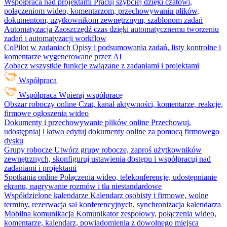
Współpraca nad projektami
Pracuj szybciej dzięki czatowi,
połączeniom wideo, komentarzom, przechowywaniu plików,
dokumentom, użytkownikom zewnętrznym, szablonom zadań
Automatyzacja
Zaoszczędź czas dzięki automatycznemu tworzeniu
zadań i automatyzacji workflow
CoPilot w zadaniach
Opisy i podsumowania zadań, listy kontrolne i
komentarze wygenerowane przez AI
Zobacz wszystkie funkcje związane z zadaniami i projektami
Współpraca
Współpraca
Wpieraj współpracę
Obszar roboczy online
Czat, kanał aktywności, komentarze, reakcje,
firmowe ogłoszenia wideo
Dokumenty i przechowywanie plików online
Przechowuj,
udostępniaj i łatwo edytuj dokumenty online za pomocą firmowego
dysku
Grupy robocze
Utwórz grupy robocze, zaproś użytkowników
zewnętrznych, skonfiguruj ustawienia dostępu i współpracuj nad
zadaniami i projektami
Spotkania online
Połączenia wideo, telekonferencje, udostępnianie
ekranu, nagrywanie rozmów i tła niestandardowe
Współdzielone kalendarze
Kalendarz osobisty i firmowe, wolne
terminy, rezerwacja sal konferencyjnych, synchronizacja kalendarza
Mobilna komunikacja
Komunikator zespołowy, połączenia wideo,
komentarze, kalendarz, powiadomienia z dowolnego miejsca