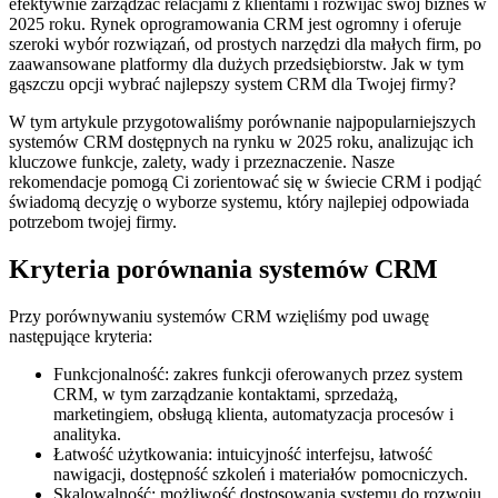
efektywnie zarządzać relacjami z klientami i rozwijać swój biznes w
2025 roku. Rynek oprogramowania CRM jest ogromny i oferuje
szeroki wybór rozwiązań, od prostych narzędzi dla małych firm, po
zaawansowane platformy dla dużych przedsiębiorstw. Jak w tym
gąszczu opcji wybrać najlepszy system CRM dla Twojej firmy?
W tym artykule przygotowaliśmy porównanie najpopularniejszych
systemów CRM dostępnych na rynku w 2025 roku, analizując ich
kluczowe funkcje, zalety, wady i przeznaczenie. Nasze
rekomendacje pomogą Ci zorientować się w świecie CRM i podjąć
świadomą decyzję o wyborze systemu, który najlepiej odpowiada
potrzebom twojej firmy.
Kryteria porównania systemów CRM
Przy porównywaniu systemów CRM wzięliśmy pod uwagę
następujące kryteria:
Funkcjonalność: zakres funkcji oferowanych przez system
CRM, w tym zarządzanie kontaktami, sprzedażą,
marketingiem, obsługą klienta, automatyzacja procesów i
analityka.
Łatwość użytkowania: intuicyjność interfejsu, łatwość
nawigacji, dostępność szkoleń i materiałów pomocniczych.
Skalowalność: możliwość dostosowania systemu do rozwoju