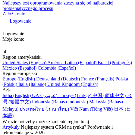
Najlepszy test oprogramowania zaczyna się od najbardziej
problematycznego procesu
Załóż konto
Logowanie
Logowanie
Moje konto
pl
Region amerykański
United States (English)
América Latina (Español)
Brasil (Português)
México (Español)
Colombia (Español)
Region europejski
Europe (English)
Deutschland (Deutsch)
France (Français)
Polska
(Polski)
Italia (Italiano)
United Kingdom (English)
Azja
India (English)
UAE (عربي)
Türkiye (Türkçe)
中国 (简体中文)
台
灣 (繁體中文)
Indonesia (Bahasa Indonesia)
Malaysia (Bahasa
Melayu)
ประเทศไทย (ภาษาไทย)
Việt Nam (Tiếng Việt)
日本 (日
本語)
W razie potrzeby możesz zmienić region tutaj
Artykuły
Najlepszy system CRM na rynku? Porównanie i
rekomendacje w 2026