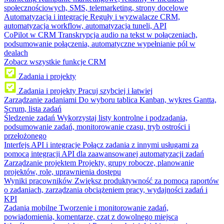
społecznościowych, SMS, telemarketing, strony docelowe
Automatyzacja i integracje
Reguły i wyzwalacze CRM,
automatyzacja workflow, automatyzacja tuneli, API
CoPilot w CRM
Transkrypcja audio na tekst w połączeniach,
podsumowanie połączenia, automatyczne wypełnianie pól w
dealach
Zobacz wszystkie funkcje CRM
Zadania i projekty
Zadania i projekty
Pracuj szybciej i łatwiej
Zarządzanie zadaniami
Do wyboru tablica Kanban, wykres Gantta,
Scrum, lista zadań
Śledzenie zadań
Wykorzystaj listy kontrolne i podzadania,
podsumowanie zadań, monitorowanie czasu, tryb ostrości i
przełożonego
Interfejs API i integracje
Połącz zadania z innymi usługami za
pomocą integracji API dla zaawansowanej automatyzacji zadań
Zarządzanie projektem
Projekty, grupy robocze, planowanie
projektów, role, uprawnienia dostępu
Wyniki pracowników
Zwiększ produktywność za pomocą raportów
o zadaniach, zarządzania obciążeniem pracy, wydajności zadań i
KPI
Zadania mobilne
Tworzenie i monitorowanie zadań,
powiadomienia, komentarze, czat z dowolnego miejsca