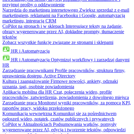
przyjmuj prośby o oddzwonienie
Narzędzia do marketingu internetowego
Zwiększ sprzedaż z e-mail
marketingiem, reklamami na Facebooku i Google, automatyzacją
marketingu, integracją CRM
CoPilot na stronach i w sklepach
Interesujące teksty na żądanie,
obrazy wygenerowane przez AI, dokładne prompty, tłumaczenie
tekstów
Zobacz wszystkie funkcje związane ze stronami i sklepami
HR i Automatyzacja
HR i Automatyzacja
Optymizuj workflowy i zarządzaj danymi
HR
Zarządzanie pracownikami
Profile pracowników, struktura firmy,
uprawnienia dostępu, Active Directory
Kultura i zaangażowanie
Firmowe nowości, ankiety, odznaki
uznania, tagi, osobiste powiadomienia
Aplikacja mobilna dla HR
Czat, połączenia wideo, profile
pracowników, zatwierdzenia, powiadomienia z dowolnego miejsca
Zarządzanie pracą
Monitoruj wyniki pracowników, za pomocą KPI,
raportów pracy, widoku przełożonego
Komunikacja wewnętrzna
Komunikuj się za pośrednictwem
ogłoszeń wideo, notatek, czatów publicznych i prywatnych
CoPilot w Aktualnościach
Podsumowania wątków, pomysły
wygenerowane przez AI, edycja i tworzenie tekstów, odpowiedzi