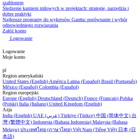
szablonem
Śledzenie kamieni milowych w projektach: strategie, narzędzia i
dobre praktyki
Najlepsze programy do wykresów Gantta: porównanie i wybór
odpowiedniego rozwiązania
Załóż konto
Logowanie
Logowanie
Moje konto
pl
Region amerykański
United States (English)
América Latina (Español)
Brasil (Português)
México (Español)
Colombia (Español)
Region europejski
Europe (English)
Deutschland (Deutsch)
France (Français)
Polska
(Polski)
Italia (Italiano)
United Kingdom (English)
Azja
India (English)
UAE (عربي)
Türkiye (Türkçe)
中国 (简体中文)
台
灣 (繁體中文)
Indonesia (Bahasa Indonesia)
Malaysia (Bahasa
Melayu)
ประเทศไทย (ภาษาไทย)
Việt Nam (Tiếng Việt)
日本 (日
本語)