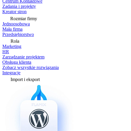
Centrum Kontaktowe
Zadania i projekty
Kreator stron
Rozmiar firmy
Jednoosobowa
Mała firma
Przedsiębiorstwo
Rola
Marketing
HR
Zarządzanie projektem
Obsługa klienta
Zobacz wszystkie rozwiązania
Integracje
Import i eksport