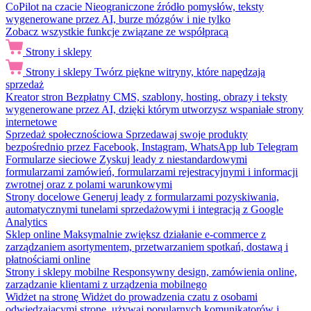
CoPilot na czacie
Nieograniczone źródło pomysłów, teksty
wygenerowane przez AI, burze mózgów i nie tylko
Zobacz wszystkie funkcje związane ze współpracą
Strony i sklepy
Strony i sklepy
Twórz piękne witryny, które napędzają
sprzedaż
Kreator stron
Bezpłatny CMS, szablony, hosting, obrazy i teksty
wygenerowane przez AI, dzięki którym utworzysz wspaniałe strony
internetowe
Sprzedaż społecznościowa
Sprzedawaj swoje produkty
bezpośrednio przez Facebook, Instagram, WhatsApp lub Telegram
Formularze sieciowe
Zyskuj leady z niestandardowymi
formularzami zamówień, formularzami rejestracyjnymi i informacji
zwrotnej oraz z polami warunkowymi
Strony docelowe
Generuj leady z formularzami pozyskiwania,
automatycznymi tunelami sprzedażowymi i integracją z Google
Analytics
Sklep online
Maksymalnie zwiększ działanie e-commerce z
zarządzaniem asortymentem, przetwarzaniem spotkań, dostawą i
płatnościami online
Strony i sklepy mobilne
Responsywny design, zamówienia online,
zarządzanie klientami z urządzenia mobilnego
Widżet na stronę
Widżet do prowadzenia czatu z osobami
odwiedzającymi stronę, używaj popularnych komunikatorów i