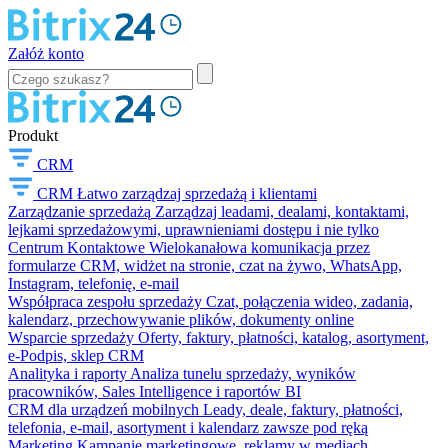
Załóż konto
Produkt
CRM
CRM
Łatwo zarządzaj sprzedażą i klientami
Zarządzanie sprzedażą
Zarządzaj leadami, dealami, kontaktami,
lejkami sprzedażowymi, uprawnieniami dostępu i nie tylko
Centrum Kontaktowe
Wielokanałowa komunikacja przez
formularze CRM, widżet na stronie, czat na żywo, WhatsApp,
Instagram, telefonię, e-mail
Współpraca zespołu sprzedaży
Czat, połączenia wideo, zadania,
kalendarz, przechowywanie plików, dokumenty online
Wsparcie sprzedaży
Oferty, faktury, płatności, katalog, asortyment,
e-Podpis, sklep CRM
Analityka i raporty
Analiza tunelu sprzedaży, wyników
pracowników, Sales Intelligence i raportów BI
CRM dla urządzeń mobilnych
Leady, deale, faktury, płatności,
telefonia, e-mail, asortyment i kalendarz zawsze pod ręką
Marketing
Kampanie marketingowe, reklamy w mediach