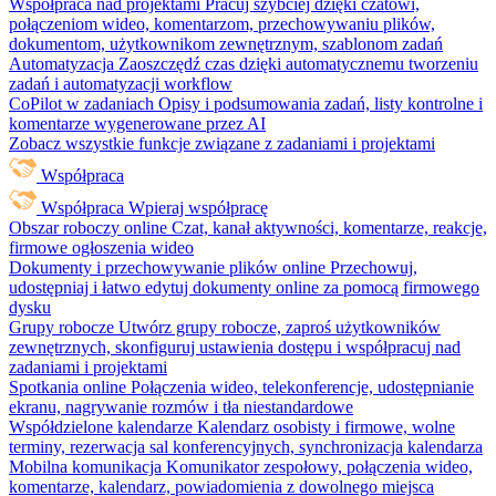
Współpraca nad projektami
Pracuj szybciej dzięki czatowi,
połączeniom wideo, komentarzom, przechowywaniu plików,
dokumentom, użytkownikom zewnętrznym, szablonom zadań
Automatyzacja
Zaoszczędź czas dzięki automatycznemu tworzeniu
zadań i automatyzacji workflow
CoPilot w zadaniach
Opisy i podsumowania zadań, listy kontrolne i
komentarze wygenerowane przez AI
Zobacz wszystkie funkcje związane z zadaniami i projektami
Współpraca
Współpraca
Wpieraj współpracę
Obszar roboczy online
Czat, kanał aktywności, komentarze, reakcje,
firmowe ogłoszenia wideo
Dokumenty i przechowywanie plików online
Przechowuj,
udostępniaj i łatwo edytuj dokumenty online za pomocą firmowego
dysku
Grupy robocze
Utwórz grupy robocze, zaproś użytkowników
zewnętrznych, skonfiguruj ustawienia dostępu i współpracuj nad
zadaniami i projektami
Spotkania online
Połączenia wideo, telekonferencje, udostępnianie
ekranu, nagrywanie rozmów i tła niestandardowe
Współdzielone kalendarze
Kalendarz osobisty i firmowe, wolne
terminy, rezerwacja sal konferencyjnych, synchronizacja kalendarza
Mobilna komunikacja
Komunikator zespołowy, połączenia wideo,
komentarze, kalendarz, powiadomienia z dowolnego miejsca