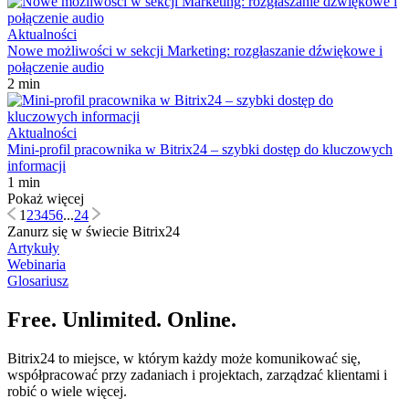
Aktualności
Nowe możliwości w sekcji Marketing: rozgłaszanie dźwiękowe i
połączenie audio
2 min
Aktualności
Mini-profil pracownika w Bitrix24 – szybki dostęp do kluczowych
informacji
1 min
Pokaż więcej
1
2
3
4
5
6
...
24
Zanurz się w świecie Bitrix24
Artykuły
Webinaria
Glosariusz
Free. Unlimited. Online.
Bitrix24 to miejsce, w którym każdy może komunikować się,
współpracować przy zadaniach i projektach, zarządzać klientami i
robić o wiele więcej.