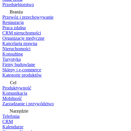
Przedsiębiorstwo
Branża
Przewóz i przechowywanie
Restauracja
Praca zdalna
CRM nieruchomości
Organizacje medyczne
Kancelaria prawna
Nieruchomości
Konsulting
Turystyka
Firmy budowlane
Sklepy i e-commerce
Kategorie produktów
Cel
Produktywność
Komunikacja
Mobilność
Zarządzanie i przywództwo
Narzędzie
Telefonia
CRM
Kalendarze