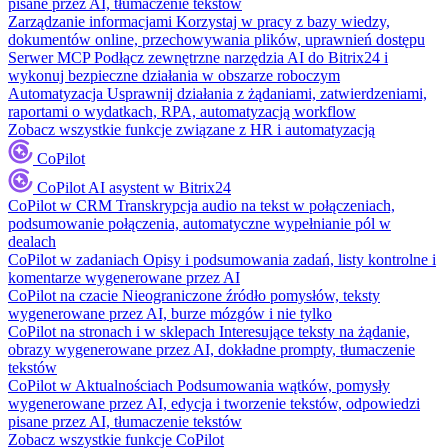
pisane przez AI, tłumaczenie tekstów
Zarządzanie informacjami
Korzystaj w pracy z bazy wiedzy,
dokumentów online, przechowywania plików, uprawnień dostępu
Serwer MCP
Podłącz zewnętrzne narzędzia AI do Bitrix24 i
wykonuj bezpieczne działania w obszarze roboczym
Automatyzacja
Usprawnij działania z żądaniami, zatwierdzeniami,
raportami o wydatkach, RPA, automatyzacją workflow
Zobacz wszystkie funkcje związane z HR i automatyzacją
CoPilot
CoPilot
AI asystent w Bitrix24
CoPilot w CRM
Transkrypcja audio na tekst w połączeniach,
podsumowanie połączenia, automatyczne wypełnianie pól w
dealach
CoPilot w zadaniach
Opisy i podsumowania zadań, listy kontrolne i
komentarze wygenerowane przez AI
CoPilot na czacie
Nieograniczone źródło pomysłów, teksty
wygenerowane przez AI, burze mózgów i nie tylko
CoPilot na stronach i w sklepach
Interesujące teksty na żądanie,
obrazy wygenerowane przez AI, dokładne prompty, tłumaczenie
tekstów
CoPilot w Aktualnościach
Podsumowania wątków, pomysły
wygenerowane przez AI, edycja i tworzenie tekstów, odpowiedzi
pisane przez AI, tłumaczenie tekstów
Zobacz wszystkie funkcje CoPilot