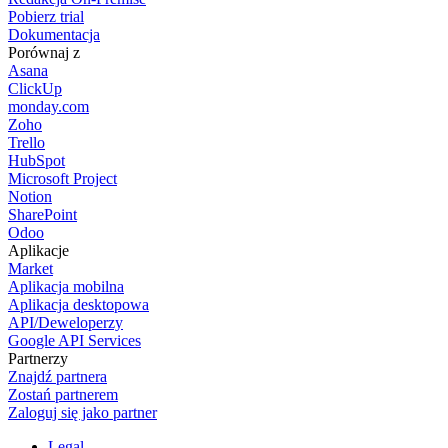
Pobierz trial
Dokumentacja
Porównaj z
Asana
ClickUp
monday.com
Zoho
Trello
HubSpot
Microsoft Project
Notion
SharePoint
Odoo
Aplikacje
Market
Aplikacja mobilna
Aplikacja desktopowa
API/Deweloperzy
Google API Services
Partnerzy
Znajdź partnera
Zostań partnerem
Zaloguj się jako partner
Legal