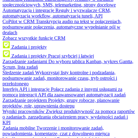
społecznościowych, SMS, telemarketing, strony docelowe
Automatyzacja i integracje
Reguły i wyzwalacze CRM,
automatyzacja workflow, automatyzacja tuneli, API
CoPilot w CRM
Transkrypcja audio na tekst w połączeniach,
podsumowanie połączenia, automatyczne wypełnianie pól w
dealach
Zobacz wszystkie funkcje CRM
Zadania i projekty
Zadania i projekty
Pracuj szybciej i łatwiej
Zarządzanie zadaniami
Do wyboru tablica Kanban, wykres Gantta,
Scrum, lista zadań
Śledzenie zadań
Wykorzystaj listy kontrolne i podzadania,
podsumowanie zadań, monitorowanie czasu, tryb ostrości i
przełożonego
Interfejs API i integracje
Połącz zadania z innymi usługami za
pomocą integracji API dla zaawansowanej automatyzacji zadań
Zarządzanie projektem
Projekty, grupy robocze, planowanie
projektów, role, uprawnienia dostępu
Wyniki pracowników
Zwiększ produktywność za pomocą raportów
o zadaniach, zarządzania obciążeniem pracy, wydajności zadań i
KPI
Zadania mobilne
Tworzenie i monitorowanie zadań,
powiadomienia, komentarze, czat z dowolnego miejsca