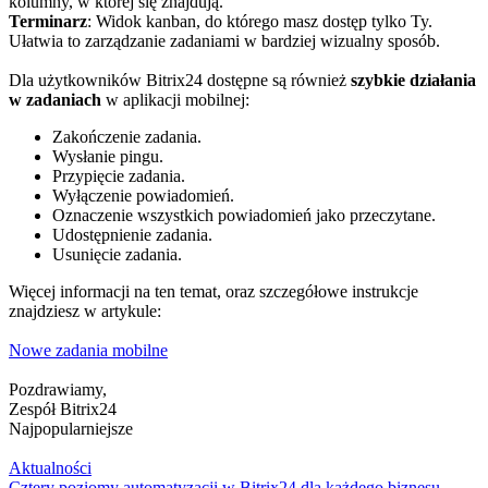
kolumny, w której się znajdują.
Terminarz
: Widok kanban, do którego masz dostęp tylko Ty.
Ułatwia to zarządzanie zadaniami w bardziej wizualny sposób​.
Dla użytkowników Bitrix24 dostępne są również
szybkie działania
w zadaniach
w aplikacji mobilnej:
Zakończenie zadania.
Wysłanie pingu.
Przypięcie zadania.
Wyłączenie powiadomień.
Oznaczenie wszystkich powiadomień jako przeczytane.
Udostępnienie zadania.
Usunięcie zadania​​.
Więcej informacji na ten temat, oraz szczegółowe instrukcje
znajdziesz w artykule:
Nowe zadania mobilne
Pozdrawiamy,
Zespół Bitrix24
Najpopularniejsze
Aktualności
Cztery poziomy automatyzacji w Bitrix24 dla każdego biznesu