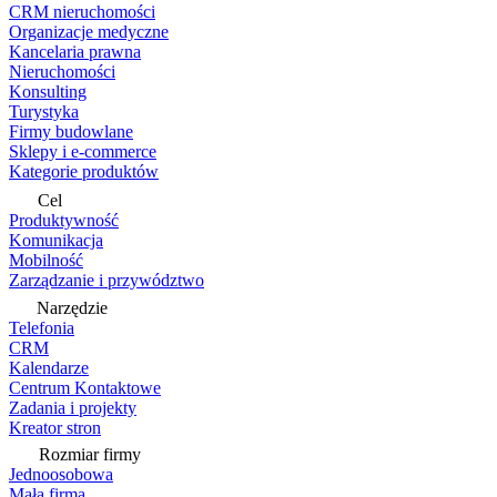
CRM nieruchomości
Organizacje medyczne
Kancelaria prawna
Nieruchomości
Konsulting
Turystyka
Firmy budowlane
Sklepy i e-commerce
Kategorie produktów
Cel
Produktywność
Komunikacja
Mobilność
Zarządzanie i przywództwo
Narzędzie
Telefonia
CRM
Kalendarze
Centrum Kontaktowe
Zadania i projekty
Kreator stron
Rozmiar firmy
Jednoosobowa
Mała firma