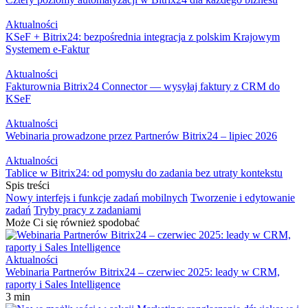
Aktualności
KSeF + Bitrix24: bezpośrednia integracja z polskim Krajowym
Systemem e-Faktur
Aktualności
Fakturownia Bitrix24 Connector — wysyłaj faktury z CRM do
KSeF
Aktualności
Webinaria prowadzone przez Partnerów Bitrix24 – lipiec 2026
Aktualności
Tablice w Bitrix24: od pomysłu do zadania bez utraty kontekstu
Spis treści
Nowy interfejs i funkcje zadań mobilnych
Tworzenie i edytowanie
zadań
Tryby pracy z zadaniami
Może Ci się również spodobać
Aktualności
Webinaria Partnerów Bitrix24 – czerwiec 2025: leady w CRM,
raporty i Sales Intelligence
3 min