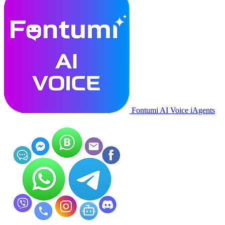
Fontumi AI Voice iAgents