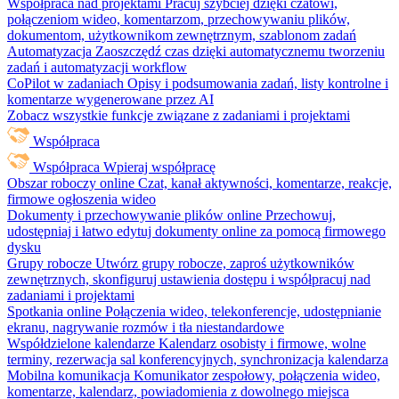
Współpraca nad projektami
Pracuj szybciej dzięki czatowi,
połączeniom wideo, komentarzom, przechowywaniu plików,
dokumentom, użytkownikom zewnętrznym, szablonom zadań
Automatyzacja
Zaoszczędź czas dzięki automatycznemu tworzeniu
zadań i automatyzacji workflow
CoPilot w zadaniach
Opisy i podsumowania zadań, listy kontrolne i
komentarze wygenerowane przez AI
Zobacz wszystkie funkcje związane z zadaniami i projektami
Współpraca
Współpraca
Wpieraj współpracę
Obszar roboczy online
Czat, kanał aktywności, komentarze, reakcje,
firmowe ogłoszenia wideo
Dokumenty i przechowywanie plików online
Przechowuj,
udostępniaj i łatwo edytuj dokumenty online za pomocą firmowego
dysku
Grupy robocze
Utwórz grupy robocze, zaproś użytkowników
zewnętrznych, skonfiguruj ustawienia dostępu i współpracuj nad
zadaniami i projektami
Spotkania online
Połączenia wideo, telekonferencje, udostępnianie
ekranu, nagrywanie rozmów i tła niestandardowe
Współdzielone kalendarze
Kalendarz osobisty i firmowe, wolne
terminy, rezerwacja sal konferencyjnych, synchronizacja kalendarza
Mobilna komunikacja
Komunikator zespołowy, połączenia wideo,
komentarze, kalendarz, powiadomienia z dowolnego miejsca