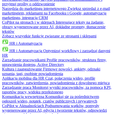
przyjmuj prośby o oddzwonienie
Narzędzia do marketingu internetowego
Zwiększ sprzedaż z e-mail
marketingiem, reklamami na Facebooku i Google, automatyzacją
marketingu, integracją CRM
CoPilot na stronach i w sklepach
Interesujące teksty na żądanie,
obrazy wygenerowane przez AI, dokładne prompty, tłumaczenie
tekstów
Zobacz wszystkie funkcje związane ze stronami i sklepami
HR i Automatyzacja
HR i Automatyzacja
Optymizuj workflowy i zarządzaj danymi
HR
Zarządzanie pracownikami
Profile pracowników, struktura firmy,
uprawnienia dostępu, Active Directory
Kultura i zaangażowanie
Firmowe nowości, ankiety, odznaki
uznania, tagi, osobiste powiadomienia
Aplikacja mobilna dla HR
Czat, połączenia wideo, profile
pracowników, zatwierdzenia, powiadomienia z dowolnego miejsca
Zarządzanie pracą
Monitoruj wyniki pracowników, za pomocą KPI,
raportów pracy, widoku przełożonego
Komunikacja wewnętrzna
Komunikuj się za pośrednictwem
ogłoszeń wideo, notatek, czatów publicznych i prywatnych
CoPilot w Aktualnościach
Podsumowania wątków, pomysły
wygenerowane przez AI, edycja i tworzenie tekstów, odpowiedzi