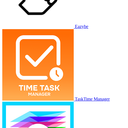
Eazybe
TaskTime Manager