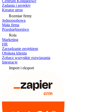
Centrum Kontaktowe
Zadania i projekty
Kreator stron
Rozmiar firmy
Jednoosobowa
Mała firma
Przedsiębiorstwo
Rola
Marketing
HR
Zarządzanie projektem
Obsługa klienta
Zobacz wszystkie rozwiązania
Integracje
Import i eksport