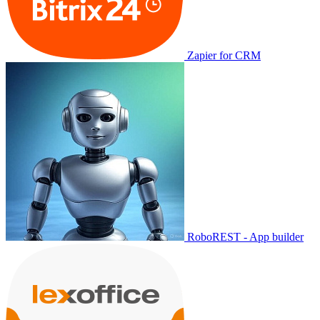
Zapier for CRM
RoboREST - App builder