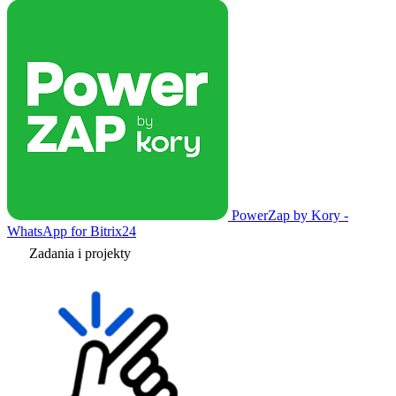
PowerZap by Kory -
WhatsApp for Bitrix24
Zadania i projekty