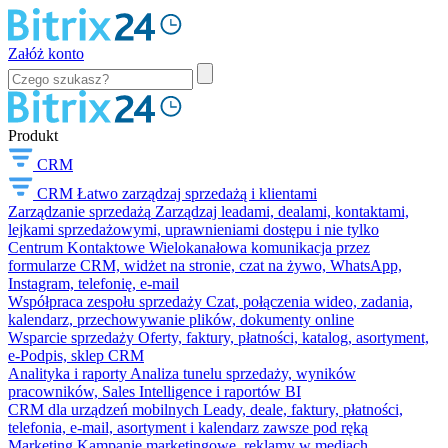
Załóż konto
Produkt
CRM
CRM
Łatwo zarządzaj sprzedażą i klientami
Zarządzanie sprzedażą
Zarządzaj leadami, dealami, kontaktami,
lejkami sprzedażowymi, uprawnieniami dostępu i nie tylko
Centrum Kontaktowe
Wielokanałowa komunikacja przez
formularze CRM, widżet na stronie, czat na żywo, WhatsApp,
Instagram, telefonię, e-mail
Współpraca zespołu sprzedaży
Czat, połączenia wideo, zadania,
kalendarz, przechowywanie plików, dokumenty online
Wsparcie sprzedaży
Oferty, faktury, płatności, katalog, asortyment,
e-Podpis, sklep CRM
Analityka i raporty
Analiza tunelu sprzedaży, wyników
pracowników, Sales Intelligence i raportów BI
CRM dla urządzeń mobilnych
Leady, deale, faktury, płatności,
telefonia, e-mail, asortyment i kalendarz zawsze pod ręką
Marketing
Kampanie marketingowe, reklamy w mediach