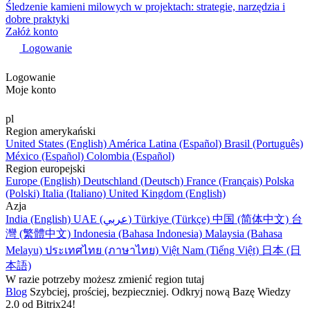
Śledzenie kamieni milowych w projektach: strategie, narzędzia i
dobre praktyki
Załóż konto
Logowanie
Logowanie
Moje konto
pl
Region amerykański
United States (English)
América Latina (Español)
Brasil (Português)
México (Español)
Colombia (Español)
Region europejski
Europe (English)
Deutschland (Deutsch)
France (Français)
Polska
(Polski)
Italia (Italiano)
United Kingdom (English)
Azja
India (English)
UAE (عربي)
Türkiye (Türkçe)
中国 (简体中文)
台
灣 (繁體中文)
Indonesia (Bahasa Indonesia)
Malaysia (Bahasa
Melayu)
ประเทศไทย (ภาษาไทย)
Việt Nam (Tiếng Việt)
日本 (日
本語)
W razie potrzeby możesz zmienić region tutaj
Blog
Szybciej, prościej, bezpieczniej. Odkryj nową Bazę Wiedzy
2.0 od Bitrix24!