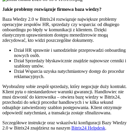
Jakie problemy rozwiązuje firmowa baza wiedzy?
Baza Wiedzy 2.0 w Bitrix24 rozwiązuje największe problemy
operacyjne zespołów HR, sprzedaży czy wsparcia: od długiego
onboardingu po błędy w komunikacji z klientem. Dzięki
elastycznym uprawnieniom dostępu menedżerowie mogą
zdecydować, kto widzi poszczególne dokumenty.
Dział HR sprawnie i samodzielnie przeprowadzi onboarding
nowych osób.
Dział Sprzedaży błyskawicznie znajdzie najnowsze cenniki i
szablony umów.
Dział Wsparcia uzyska natychmiastowy dostęp do procedur
reklamacyjnych.
Wyobraźmy sobie zespół sprzedaży, który negocjuje duży kontrakt.
Klient pyta o niestandardowe warunki gwarancji. Handlowiec nie
musi dzwonić do kierownika – otwiera bazę wiedzy w Bitrix24,
przechodzi do sekcji procedur handlowych i w kilka sekund
odnajduje zatwierdzony szablon postępowania. Klient otrzymuje
odpowiedź natychmiast, a transakcja zostaje sfinalizowana.
Szczegółowe instrukcje oraz wskazówki konfiguracji Bazy Wiedzy
2.0 w Bitrix24 znajdziesz na naszym
Bitrix24 Helpdesk
.