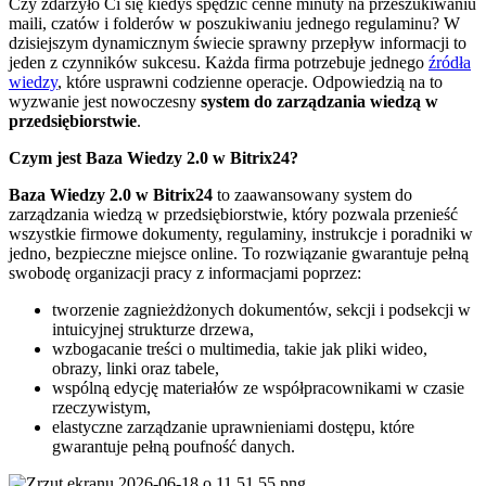
Czy zdarzyło Ci się kiedyś spędzić cenne minuty na przeszukiwaniu
maili, czatów i folderów w poszukiwaniu jednego regulaminu? W
dzisiejszym dynamicznym świecie sprawny przepływ informacji to
jeden z czynników sukcesu. Każda firma potrzebuje jednego
źródła
wiedzy
, które usprawni codzienne operacje. Odpowiedzią na to
wyzwanie jest nowoczesny
system do zarządzania wiedzą w
przedsiębiorstwie
.
Czym jest Baza Wiedzy 2.0 w Bitrix24?
Baza Wiedzy 2.0 w Bitrix24
to zaawansowany system do
zarządzania wiedzą w przedsiębiorstwie, który pozwala przenieść
wszystkie firmowe dokumenty, regulaminy, instrukcje i poradniki w
jedno, bezpieczne miejsce online. To rozwiązanie gwarantuje pełną
swobodę organizacji pracy z informacjami poprzez:
tworzenie zagnieżdżonych dokumentów, sekcji i podsekcji w
intuicyjnej strukturze drzewa,
wzbogacanie treści o multimedia, takie jak pliki wideo,
obrazy, linki oraz tabele,
wspólną edycję materiałów ze współpracownikami w czasie
rzeczywistym,
elastyczne zarządzanie uprawnieniami dostępu, które
gwarantuje pełną poufność danych.