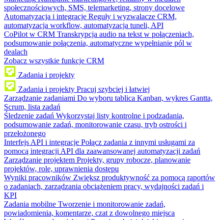
społecznościowych, SMS, telemarketing, strony docelowe
Automatyzacja i integracje
Reguły i wyzwalacze CRM,
automatyzacja workflow, automatyzacja tuneli, API
CoPilot w CRM
Transkrypcja audio na tekst w połączeniach,
podsumowanie połączenia, automatyczne wypełnianie pól w
dealach
Zobacz wszystkie funkcje CRM
Zadania i projekty
Zadania i projekty
Pracuj szybciej i łatwiej
Zarządzanie zadaniami
Do wyboru tablica Kanban, wykres Gantta,
Scrum, lista zadań
Śledzenie zadań
Wykorzystaj listy kontrolne i podzadania,
podsumowanie zadań, monitorowanie czasu, tryb ostrości i
przełożonego
Interfejs API i integracje
Połącz zadania z innymi usługami za
pomocą integracji API dla zaawansowanej automatyzacji zadań
Zarządzanie projektem
Projekty, grupy robocze, planowanie
projektów, role, uprawnienia dostępu
Wyniki pracowników
Zwiększ produktywność za pomocą raportów
o zadaniach, zarządzania obciążeniem pracy, wydajności zadań i
KPI
Zadania mobilne
Tworzenie i monitorowanie zadań,
powiadomienia, komentarze, czat z dowolnego miejsca