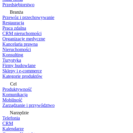
Przedsiębiorstwo
Branża
Przewóz i przechowywanie
Restauracja
Praca zdalna
CRM nieruchomości
Organizacje medyczne
Kancelaria prawna
Nieruchomości
Konsulting
Turystyka
Firmy budowlane
Sklepy i e-commerce
Kategorie produktów
Cel
Produktywność
Komunikacja
Mobilność
Zarządzanie i przywództwo
Narzędzie
Telefonia
CRM
Kalendarze