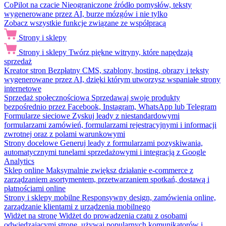
CoPilot na czacie
Nieograniczone źródło pomysłów, teksty
wygenerowane przez AI, burze mózgów i nie tylko
Zobacz wszystkie funkcje związane ze współpracą
Strony i sklepy
Strony i sklepy
Twórz piękne witryny, które napędzają
sprzedaż
Kreator stron
Bezpłatny CMS, szablony, hosting, obrazy i teksty
wygenerowane przez AI, dzięki którym utworzysz wspaniałe strony
internetowe
Sprzedaż społecznościowa
Sprzedawaj swoje produkty
bezpośrednio przez Facebook, Instagram, WhatsApp lub Telegram
Formularze sieciowe
Zyskuj leady z niestandardowymi
formularzami zamówień, formularzami rejestracyjnymi i informacji
zwrotnej oraz z polami warunkowymi
Strony docelowe
Generuj leady z formularzami pozyskiwania,
automatycznymi tunelami sprzedażowymi i integracją z Google
Analytics
Sklep online
Maksymalnie zwiększ działanie e-commerce z
zarządzaniem asortymentem, przetwarzaniem spotkań, dostawą i
płatnościami online
Strony i sklepy mobilne
Responsywny design, zamówienia online,
zarządzanie klientami z urządzenia mobilnego
Widżet na stronę
Widżet do prowadzenia czatu z osobami
odwiedzającymi stronę, używaj popularnych komunikatorów i