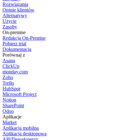
Rozwiązania
Opinie klientów
Alternatywy
Użycie
Zasoby
On-premise
Redakcja On-Premise
Pobierz trial
Dokumentacja
Porównaj z
Asana
ClickUp
monday.com
Zoho
Trello
HubSpot
Microsoft Project
Notion
SharePoint
Odoo
Aplikacje
Market
Aplikacja mobilna
Aplikacja desktopowa
API/Deweloperzy