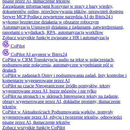
pisane przez AI, tłumaczenie tekstów
Zarządzanie informacjami
Korzystaj w pracy z bazy wiedzy,
dokumentów online, przechowywania plików, uprawnień dostępu
Serwer MCP
Podłącz zewnętrzne narzędzia AI do Bitrix24 i
wykonuj bezpieczne działania w obszarze roboczym
Automatyzacja
Usprawnij działania z żądaniami, zatwierdzeniami,
raportami o wydatkach, RPA, automatyzacją workflow
Zobacz wszystkie funkcje związane z HR i automatyzacją
CoPilot
CoPilot
AI asystent w Bitrix24
CoPilot w CRM
Transkrypcja audio na tekst w połączeniach,
podsumowanie połączenia, automatyczne wypełnianie pól w
dealach
CoPilot w zadaniach
Opisy i podsumowania zadań, listy kontrolne i
komentarze wygenerowane przez AI
CoPilot na czacie
Nieograniczone źródło pomysłów, teksty
wygenerowane przez AI, burze mózgów i nie tylko
CoPilot na stronach i w sklepach
Interesujące teksty na żądanie,
obrazy wygenerowane przez AI, dokładne prompty, tłumaczenie
tekstów
CoPilot w Aktualnościach
Podsumowania wątków, pomysły
wygenerowane przez AI, edycja i tworzenie tekstów, odpowiedzi
pisane przez AI, tłumaczenie tekstów
Zobacz wszystkie funkcje CoPilot