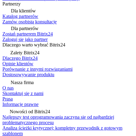
Partnerzy
Dla klientów
Katalog partnerów
Zamów osobistą konsultację
Dla partnerów
Zostań partnerem Bitrix24
Zaloguj się jako partner
Dlaczego warto wybrać Bitrix24
Zalety Bitrix24
Dlaczego Bitrix24
Opinie klientów
Porównanie z innymi rozwiązaniami
Dostosowywanie produktu
Nasza firma
O nas
Skontaktuj się z nami
Prasa
Informacje prawne
Nowości od Bitrix24
Najlepszy test oprogramowania zaczyna się od najbardziej
problematycznego procesu
Analiza ścieżki krytycznej: kompletny przewodnik z gotowym
szablonem