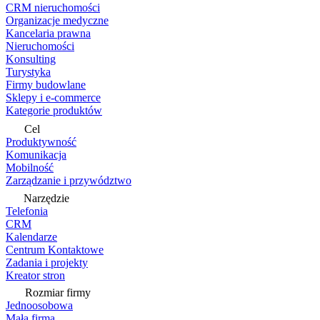
CRM nieruchomości
Organizacje medyczne
Kancelaria prawna
Nieruchomości
Konsulting
Turystyka
Firmy budowlane
Sklepy i e-commerce
Kategorie produktów
Cel
Produktywność
Komunikacja
Mobilność
Zarządzanie i przywództwo
Narzędzie
Telefonia
CRM
Kalendarze
Centrum Kontaktowe
Zadania i projekty
Kreator stron
Rozmiar firmy
Jednoosobowa
Mała firma