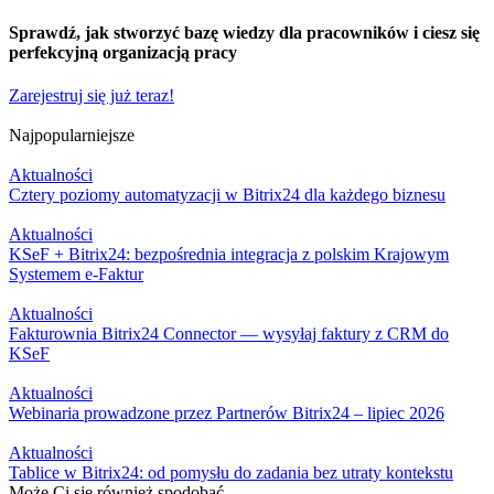
Sprawdź, jak stworzyć bazę wiedzy dla pracowników i ciesz się
perfekcyjną organizacją pracy
Zarejestruj się już teraz!
Najpopularniejsze
Aktualności
Cztery poziomy automatyzacji w Bitrix24 dla każdego biznesu
Aktualności
KSeF + Bitrix24: bezpośrednia integracja z polskim Krajowym
Systemem e-Faktur
Aktualności
Fakturownia Bitrix24 Connector — wysyłaj faktury z CRM do
KSeF
Aktualności
Webinaria prowadzone przez Partnerów Bitrix24 – lipiec 2026
Aktualności
Tablice w Bitrix24: od pomysłu do zadania bez utraty kontekstu
Może Ci się również spodobać