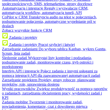
społecznościowych, SMS, telemarketing, strony docelowe
Automatyzacja i integracje
Reguły i wyzwalacze CRM,
automatyzacja workflow, automatyzacja tuneli, API
CoPilot w CRM
Transkrypcja audio na tekst w połączeniach,
podsumowanie połączenia, automatyczne wypełnianie pól w
dealach
Zobacz wszystkie funkcje CRM
Zadania i projekty
Zadania i projekty
Pracuj szybciej i łatwiej
Zarządzanie zadaniami
Do wyboru tablica Kanban, wykres Gantta,
Scrum, lista zadań
Śledzenie zadań
Wykorzystaj listy kontrolne i podzadania,
podsumowanie zadań, monitorowanie czasu, tryb ostrości i
przełożonego
Interfejs API i integracje
Połącz zadania z innymi usługami za
pomocą integracji API dla zaawansowanej automatyzacji zadań
Zarządzanie projektem
Projekty, grupy robocze, planowanie
projektów, role, uprawnienia dostępu
Wyniki pracowników
Zwiększ produktywność za pomocą raportów
o zadaniach, zarządzania obciążeniem pracy, wydajności zadań i
KPI
Zadania mobilne
Tworzenie i monitorowanie zadań,
powiadomienia, komentarze, czat z dowolnego miejsca