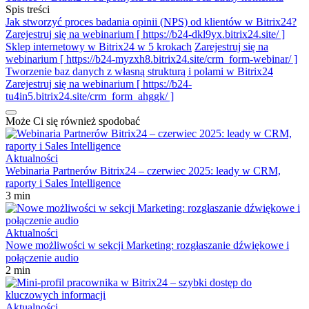
Spis treści
Jak stworzyć proces badania opinii (NPS) od klientów w Bitrix24?
Zarejestruj się na webinarium [ https://b24-dkl9yx.bitrix24.site/ ]
Sklep internetowy w Bitrix24 w 5 krokach
Zarejestruj się na
webinarium [ https://b24-myzxh8.bitrix24.site/crm_form-webinar/ ]
Tworzenie baz danych z własną strukturą i polami w Bitrix24
Zarejestruj się na webinarium [ https://b24-
tu4in5.bitrix24.site/crm_form_ahggk/ ]
Może Ci się również spodobać
Aktualności
Webinaria Partnerów Bitrix24 – czerwiec 2025: leady w CRM,
raporty i Sales Intelligence
3 min
Aktualności
Nowe możliwości w sekcji Marketing: rozgłaszanie dźwiękowe i
połączenie audio
2 min
Aktualności