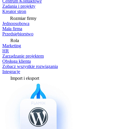
Centrum Kontaktowe
Zadania i projekty
Kreator stron
Rozmiar firmy
Jednoosobowa
Mała firma
Przedsiębiorstwo
Rola
Marketing
HR
Zarządzanie projektem
Obsługa klienta
Zobacz wszystkie rozwiązania
Integracje
Import i eksport