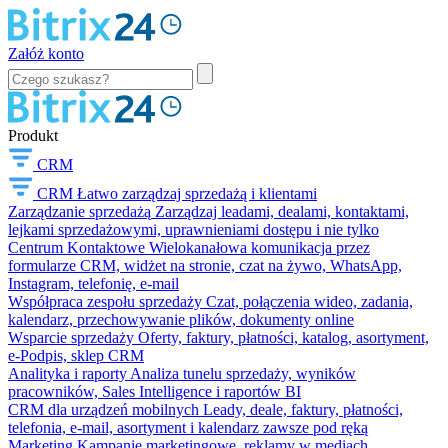
Załóż konto
Produkt
CRM
CRM
Łatwo zarządzaj sprzedażą i klientami
Zarządzanie sprzedażą
Zarządzaj leadami, dealami, kontaktami,
lejkami sprzedażowymi, uprawnieniami dostępu i nie tylko
Centrum Kontaktowe
Wielokanałowa komunikacja przez
formularze CRM, widżet na stronie, czat na żywo, WhatsApp,
Instagram, telefonię, e-mail
Współpraca zespołu sprzedaży
Czat, połączenia wideo, zadania,
kalendarz, przechowywanie plików, dokumenty online
Wsparcie sprzedaży
Oferty, faktury, płatności, katalog, asortyment,
e-Podpis, sklep CRM
Analityka i raporty
Analiza tunelu sprzedaży, wyników
pracowników, Sales Intelligence i raportów BI
CRM dla urządzeń mobilnych
Leady, deale, faktury, płatności,
telefonia, e-mail, asortyment i kalendarz zawsze pod ręką
Marketing
Kampanie marketingowe, reklamy w mediach