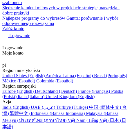
szablonem
Śledzenie kamieni milowych w projektach: strategie, narzędzia i
dobre praktyki
Najlepsze programy do wykresów Gantta: porównanie i wybór
odpowiedniego rozwiązania
Załóż konto
Logowanie
Logowanie
Moje konto
pl
Region amerykański
United States (English)
América Latina (Español)
Brasil (Português)
México (Español)
Colombia (Español)
Region europejski
Europe (English)
Deutschland (Deutsch)
France (Français)
Polska
(Polski)
Italia (Italiano)
United Kingdom (English)
Azja
India (English)
UAE (عربي)
Türkiye (Türkçe)
中国 (简体中文)
台
灣 (繁體中文)
Indonesia (Bahasa Indonesia)
Malaysia (Bahasa
Melayu)
ประเทศไทย (ภาษาไทย)
Việt Nam (Tiếng Việt)
日本 (日
本語)