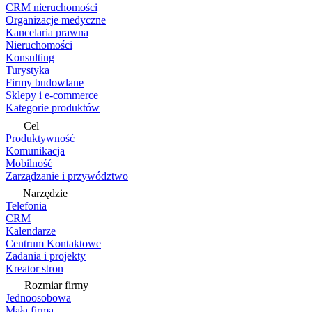
CRM nieruchomości
Organizacje medyczne
Kancelaria prawna
Nieruchomości
Konsulting
Turystyka
Firmy budowlane
Sklepy i e-commerce
Kategorie produktów
Cel
Produktywność
Komunikacja
Mobilność
Zarządzanie i przywództwo
Narzędzie
Telefonia
CRM
Kalendarze
Centrum Kontaktowe
Zadania i projekty
Kreator stron
Rozmiar firmy
Jednoosobowa
Mała firma