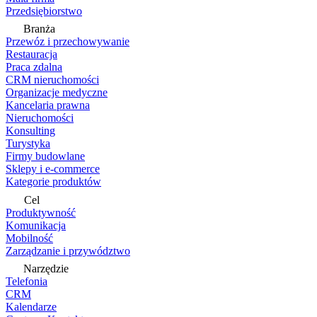
Przedsiębiorstwo
Branża
Przewóz i przechowywanie
Restauracja
Praca zdalna
CRM nieruchomości
Organizacje medyczne
Kancelaria prawna
Nieruchomości
Konsulting
Turystyka
Firmy budowlane
Sklepy i e-commerce
Kategorie produktów
Cel
Produktywność
Komunikacja
Mobilność
Zarządzanie i przywództwo
Narzędzie
Telefonia
CRM
Kalendarze