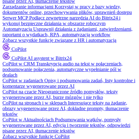
pisane przez AI, tłumaczenie tekstów
Zarządzanie informacjami
Korzystaj w pracy z bazy wiedzy,
dokumentów online, przechowywania plików, uprawnień dostępu
Serwer MCP
Podłącz zewnętrzne narzędzia AI do Bitrix24 i
wykonuj bezpieczne działania w obszarze roboczym
Automatyzacja
Usprawnij działania z żądaniami, zatwierdzeniami,
raportami o wydatkach, RPA, automatyzacją workflow
Zobacz wszystkie funkcje związane z HR i automatyzacją
CoPilot
CoPilot
AI asystent w Bitrix24
CoPilot w CRM
Transkrypcja audio na tekst w połączeniach,
podsumowanie połączenia, automatyczne wypełnianie pól w
dealach
CoPilot w zadaniach
Opisy i podsumowania zadań, listy kontrolne i
komentarze wygenerowane przez AI
CoPilot na czacie
Nieograniczone źródło pomysłów, teksty
wygenerowane przez AI, burze mózgów i nie tylko
CoPilot na stronach i w sklepach
Interesujące teksty na żądanie,
obrazy wygenerowane przez AI, dokładne prompty, tłumaczenie
tekstów
CoPilot w Aktualnościach
Podsumowania wątków, pomysły
wygenerowane przez AI, edycja i tworzenie tekstów, odpowiedzi
pisane przez AI, tłumaczenie tekstów
Zobacz wszystkie funkcje CoPilot