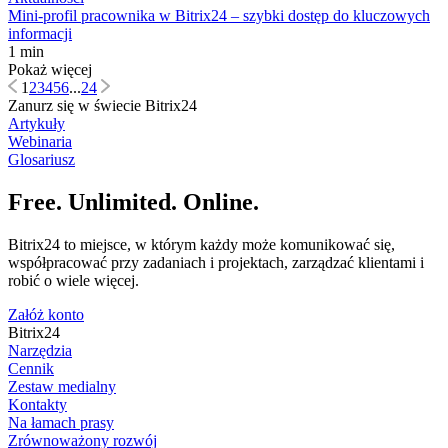
Mini-profil pracownika w Bitrix24 – szybki dostęp do kluczowych
informacji
1 min
Pokaż więcej
1
2
3
4
5
6
...
24
Zanurz się w świecie Bitrix24
Artykuły
Webinaria
Glosariusz
Free. Unlimited. Online.
Bitrix24 to miejsce, w którym każdy może komunikować się,
współpracować przy zadaniach i projektach, zarządzać klientami i
robić o wiele więcej.
Załóż konto
Bitrix24
Narzędzia
Cennik
Zestaw medialny
Kontakty
Na łamach prasy
Zrównoważony rozwój