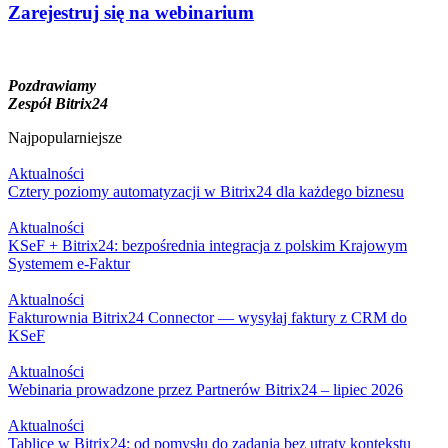
Zarejestruj się na webinarium
Pozdrawiamy
Zespół Bitrix24
Najpopularniejsze
Aktualności
Cztery poziomy automatyzacji w Bitrix24 dla każdego biznesu
Aktualności
KSeF + Bitrix24: bezpośrednia integracja z polskim Krajowym
Systemem e-Faktur
Aktualności
Fakturownia Bitrix24 Connector — wysyłaj faktury z CRM do
KSeF
Aktualności
Webinaria prowadzone przez Partnerów Bitrix24 – lipiec 2026
Aktualności
Tablice w Bitrix24: od pomysłu do zadania bez utraty kontekstu