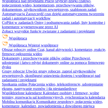
Współpraca nad projektami
Pracuj szybciej dzięki czatowi,
połączeniom wideo, komentarzom, przechowywaniu plików,
dokumentom, użytkownikom zewnętrznym, szablonom zadań
Automatyzacja
Zaoszczędź czas dzięki automatycznemu tworzeniu
zadań i automatyzacji workflow
CoPilot w zadaniach
Opisy i podsumowania zadań, listy kontrolne i
komentarze wygenerowane przez AI
Zobacz wszystkie funkcje związane z zadaniami i projektami
Współpraca
Współpraca
Wpieraj współpracę
Obszar roboczy online
Czat, kanał aktywności, komentarze, reakcje,
firmowe ogłoszenia wideo
Dokumenty i przechowywanie plików online
Przechowuj,
udostępniaj i łatwo edytuj dokumenty online za pomocą firmowego
dysku
Grupy robocze
Utwórz grupy robocze, zaproś użytkowników
zewnętrznych, skonfiguruj ustawienia dostępu i współpracuj nad
zadaniami i projektami
Spotkania online
Połączenia wideo, telekonferencje, udostępnianie
ekranu, nagrywanie rozmów i tła niestandardowe
Współdzielone kalendarze
Kalendarz osobisty i firmowe, wolne
terminy, rezerwacja sal konferencyjnych, synchronizacja kalendarza
Mobilna komunikacja
Komunikator zespołowy, połączenia wideo,
komentarze, kalendarz, powiadomienia z dowolnego miejsca