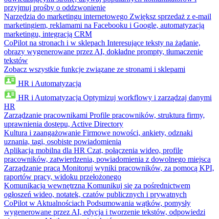
przyjmuj prośby o oddzwonienie
Narzędzia do marketingu internetowego
Zwiększ sprzedaż z e-mail
marketingiem, reklamami na Facebooku i Google, automatyzacją
marketingu, integracją CRM
CoPilot na stronach i w sklepach
Interesujące teksty na żądanie,
obrazy wygenerowane przez AI, dokładne prompty, tłumaczenie
tekstów
Zobacz wszystkie funkcje związane ze stronami i sklepami
HR i Automatyzacja
HR i Automatyzacja
Optymizuj workflowy i zarządzaj danymi
HR
Zarządzanie pracownikami
Profile pracowników, struktura firmy,
uprawnienia dostępu, Active Directory
Kultura i zaangażowanie
Firmowe nowości, ankiety, odznaki
uznania, tagi, osobiste powiadomienia
Aplikacja mobilna dla HR
Czat, połączenia wideo, profile
pracowników, zatwierdzenia, powiadomienia z dowolnego miejsca
Zarządzanie pracą
Monitoruj wyniki pracowników, za pomocą KPI,
raportów pracy, widoku przełożonego
Komunikacja wewnętrzna
Komunikuj się za pośrednictwem
ogłoszeń wideo, notatek, czatów publicznych i prywatnych
CoPilot w Aktualnościach
Podsumowania wątków, pomysły
wygenerowane przez AI, edycja i tworzenie tekstów, odpowiedzi