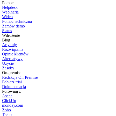
Pomoc
Helpdesk
Webinaria
Wideo
Pomoc techniczna
Zamów demo
Status
Wdrożenie
Blog
Artykuły
Rozwiązania
Opinie klientów
Alternatywy
Użycie
Zasoby
On-premise
Redakcja On-Premise
Pobierz trial
Dokumentacja
Porównaj z
Asana
ClickUp
monday.com
Zoho
Trello