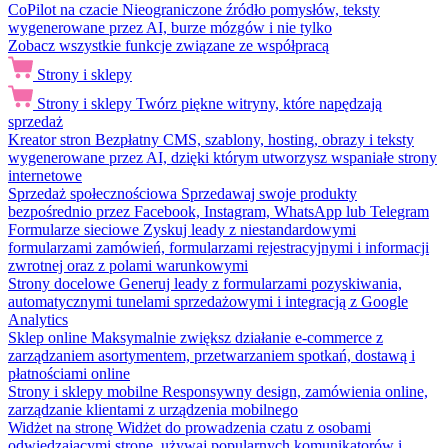
CoPilot na czacie
Nieograniczone źródło pomysłów, teksty
wygenerowane przez AI, burze mózgów i nie tylko
Zobacz wszystkie funkcje związane ze współpracą
Strony i sklepy
Strony i sklepy
Twórz piękne witryny, które napędzają
sprzedaż
Kreator stron
Bezpłatny CMS, szablony, hosting, obrazy i teksty
wygenerowane przez AI, dzięki którym utworzysz wspaniałe strony
internetowe
Sprzedaż społecznościowa
Sprzedawaj swoje produkty
bezpośrednio przez Facebook, Instagram, WhatsApp lub Telegram
Formularze sieciowe
Zyskuj leady z niestandardowymi
formularzami zamówień, formularzami rejestracyjnymi i informacji
zwrotnej oraz z polami warunkowymi
Strony docelowe
Generuj leady z formularzami pozyskiwania,
automatycznymi tunelami sprzedażowymi i integracją z Google
Analytics
Sklep online
Maksymalnie zwiększ działanie e-commerce z
zarządzaniem asortymentem, przetwarzaniem spotkań, dostawą i
płatnościami online
Strony i sklepy mobilne
Responsywny design, zamówienia online,
zarządzanie klientami z urządzenia mobilnego
Widżet na stronę
Widżet do prowadzenia czatu z osobami
odwiedzającymi stronę, używaj popularnych komunikatorów i