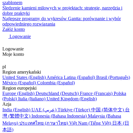
szablonem
Śledzenie kamieni milowych w projektach: strategie, narzędzia i
dobre praktyki
Najlepsze programy do wykresów Gantta: porównanie i wybór
odpowiedniego rozwiązania
Załóż konto
Logowanie
Logowanie
Moje konto
pl
Region amerykański
United States (English)
América Latina (Español)
Brasil (Português)
México (Español)
Colombia (Español)
Region europejski
Europe (English)
Deutschland (Deutsch)
France (Français)
Polska
(Polski)
Italia (Italiano)
United Kingdom (English)
Azja
India (English)
UAE (عربي)
Türkiye (Türkçe)
中国 (简体中文)
台
灣 (繁體中文)
Indonesia (Bahasa Indonesia)
Malaysia (Bahasa
Melayu)
ประเทศไทย (ภาษาไทย)
Việt Nam (Tiếng Việt)
日本 (日
本語)