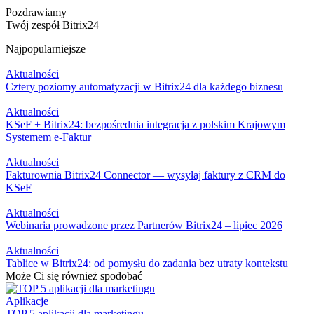
Pozdrawiamy
Twój zespół Bitrix24
Najpopularniejsze
Aktualności
Cztery poziomy automatyzacji w Bitrix24 dla każdego biznesu
Aktualności
KSeF + Bitrix24: bezpośrednia integracja z polskim Krajowym
Systemem e-Faktur
Aktualności
Fakturownia Bitrix24 Connector — wysyłaj faktury z CRM do
KSeF
Aktualności
Webinaria prowadzone przez Partnerów Bitrix24 – lipiec 2026
Aktualności
Tablice w Bitrix24: od pomysłu do zadania bez utraty kontekstu
Może Ci się również spodobać
Aplikacje
TOP 5 aplikacji dla marketingu