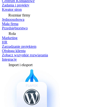
Centrum Kontaktowe
Zadania i projekty
Kreator stron
Rozmiar firmy
Jednoosobowa
Mała firma
Przedsiębiorstwo
Rola
Marketing
HR
Zarządzanie projektem
Obsługa klienta
Zobacz wszystkie rozwiązania
Integracje
Import i eksport