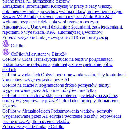
pisane przez AI, tłumaczenie tekstów
Zarządzanie informacjami
Korzystaj w pracy z bazy wiedzy,
dokumentów online, przechowywania plików, uprawnień dostępu
Serwer MCP
Podłącz zewnętrzne narzędzia AI do Bitrix24 i
wykonuj bezpieczne działania w obszarze roboczym
Automatyzacja
Usprawnij działania z żądaniami, zatwierdzeniami,
raportami o wydatkach, RPA, automatyzacją workflow
Zobacz wszystkie funkcje związane z HR i automatyzacją
CoPilot
CoPilot
AI asystent w Bitrix24
CoPilot w CRM
Transkrypcja audio na tekst w połączeniach,
podsumowanie połączenia, automatyczne wypełnianie pól w
dealach
CoPilot w zadaniach
Opisy i podsumowania zadań, listy kontrolne i
komentarze wygenerowane przez AI
CoPilot na czacie
Nieograniczone źródło pomysłów, teksty
wygenerowane przez AI, burze mózgów i nie tylko
CoPilot na stronach i w sklepach
Interesujące teksty na żądanie,
obrazy wygenerowane przez AI, dokładne prompty, tłumaczenie
tekstów
CoPilot w Aktualnościach
Podsumowania wątków, pomysły
wygenerowane przez AI, edycja i tworzenie tekstów, odpowiedzi
pisane przez AI, tłumaczenie tekstów
Zobacz wszystkie funkcje CoPilot