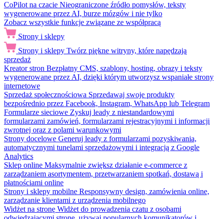
CoPilot na czacie
Nieograniczone źródło pomysłów, teksty
wygenerowane przez AI, burze mózgów i nie tylko
Zobacz wszystkie funkcje związane ze współpracą
Strony i sklepy
Strony i sklepy
Twórz piękne witryny, które napędzają
sprzedaż
Kreator stron
Bezpłatny CMS, szablony, hosting, obrazy i teksty
wygenerowane przez AI, dzięki którym utworzysz wspaniałe strony
internetowe
Sprzedaż społecznościowa
Sprzedawaj swoje produkty
bezpośrednio przez Facebook, Instagram, WhatsApp lub Telegram
Formularze sieciowe
Zyskuj leady z niestandardowymi
formularzami zamówień, formularzami rejestracyjnymi i informacji
zwrotnej oraz z polami warunkowymi
Strony docelowe
Generuj leady z formularzami pozyskiwania,
automatycznymi tunelami sprzedażowymi i integracją z Google
Analytics
Sklep online
Maksymalnie zwiększ działanie e-commerce z
zarządzaniem asortymentem, przetwarzaniem spotkań, dostawą i
płatnościami online
Strony i sklepy mobilne
Responsywny design, zamówienia online,
zarządzanie klientami z urządzenia mobilnego
Widżet na stronę
Widżet do prowadzenia czatu z osobami
odwiedzającymi stronę, używaj popularnych komunikatorów i