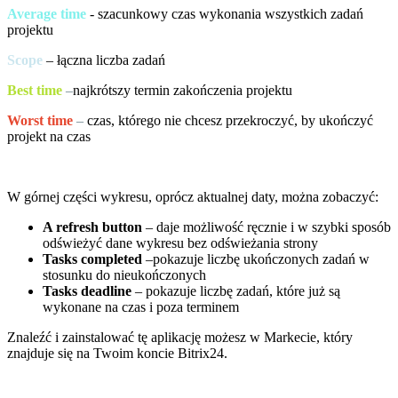
Average time
- szacunkowy czas wykonania wszystkich zadań
projektu
Scope
– łączna liczba zadań
Best time
–
najkrótszy termin zakończenia projektu
Worst time
–
czas, którego nie chcesz przekroczyć, by ukończyć
projekt na czas
W górnej części wykresu, oprócz aktualnej daty, można zobaczyć:
A refresh button
– daje możliwość ręcznie i w szybki sposób
odświeżyć dane wykresu bez odświeżania strony
Tasks completed
–pokazuje liczbę ukończonych zadań w
stosunku do nieukończonych
Tasks deadline
– pokazuje liczbę zadań, które już są
wykonane na czas i poza terminem
Znaleźć i zainstalować tę aplikację możesz w Markecie, który
znajduje się na Twoim koncie Bitrix24.