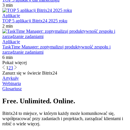
3 min
Aplikacje
TOP 5 aplikacji Bitrix24 2025 roku
2 min
Aplikacje
TaskTime Manager: zoptymalizuj produktywność zespołu i
zarządzanie zadaniami
6 min
Pokaż więcej
1
2
3
Zanurz się w świecie Bitrix24
Artykuły
Webinaria
Glosariusz
Free. Unlimited. Online.
Bitrix24 to miejsce, w którym każdy może komunikować się,
współpracować przy zadaniach i projektach, zarządzać klientami i
robić o wiele więcej.