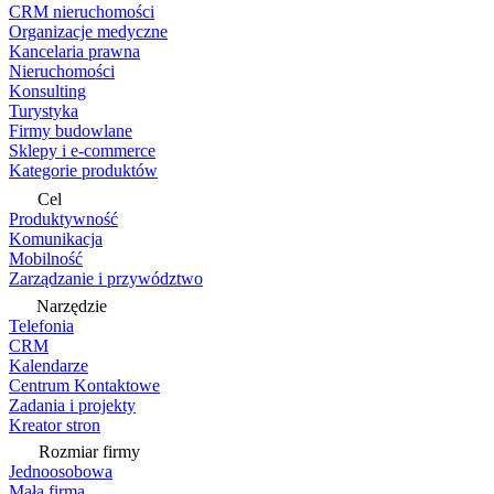
CRM nieruchomości
Organizacje medyczne
Kancelaria prawna
Nieruchomości
Konsulting
Turystyka
Firmy budowlane
Sklepy i e-commerce
Kategorie produktów
Cel
Produktywność
Komunikacja
Mobilność
Zarządzanie i przywództwo
Narzędzie
Telefonia
CRM
Kalendarze
Centrum Kontaktowe
Zadania i projekty
Kreator stron
Rozmiar firmy
Jednoosobowa
Mała firma