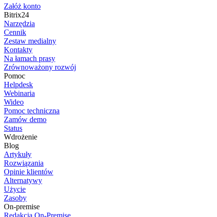
Załóż konto
Bitrix24
Narzędzia
Cennik
Zestaw medialny
Kontakty
Na łamach prasy
Zrównoważony rozwój
Pomoc
Helpdesk
Webinaria
Wideo
Pomoc techniczna
Zamów demo
Status
Wdrożenie
Blog
Artykuły
Rozwiązania
Opinie klientów
Alternatywy
Użycie
Zasoby
On-premise
Redakcja On-Premise