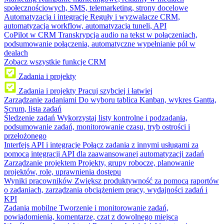
społecznościowych, SMS, telemarketing, strony docelowe
Automatyzacja i integracje
Reguły i wyzwalacze CRM,
automatyzacja workflow, automatyzacja tuneli, API
CoPilot w CRM
Transkrypcja audio na tekst w połączeniach,
podsumowanie połączenia, automatyczne wypełnianie pól w
dealach
Zobacz wszystkie funkcje CRM
Zadania i projekty
Zadania i projekty
Pracuj szybciej i łatwiej
Zarządzanie zadaniami
Do wyboru tablica Kanban, wykres Gantta,
Scrum, lista zadań
Śledzenie zadań
Wykorzystaj listy kontrolne i podzadania,
podsumowanie zadań, monitorowanie czasu, tryb ostrości i
przełożonego
Interfejs API i integracje
Połącz zadania z innymi usługami za
pomocą integracji API dla zaawansowanej automatyzacji zadań
Zarządzanie projektem
Projekty, grupy robocze, planowanie
projektów, role, uprawnienia dostępu
Wyniki pracowników
Zwiększ produktywność za pomocą raportów
o zadaniach, zarządzania obciążeniem pracy, wydajności zadań i
KPI
Zadania mobilne
Tworzenie i monitorowanie zadań,
powiadomienia, komentarze, czat z dowolnego miejsca