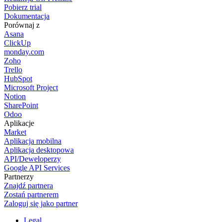
Pobierz trial
Dokumentacja
Porównaj z
Asana
ClickUp
monday.com
Zoho
Trello
HubSpot
Microsoft Project
Notion
SharePoint
Odoo
Aplikacje
Market
Aplikacja mobilna
Aplikacja desktopowa
API/Deweloperzy
Google API Services
Partnerzy
Znajdź partnera
Zostań partnerem
Zaloguj się jako partner
Legal