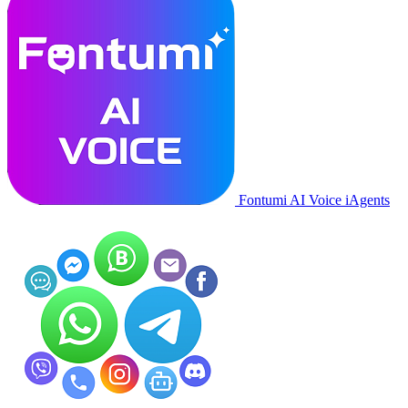
Fontumi AI Voice iAgents