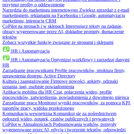
przyjmuj prośby o oddzwonienie
Narzędzia do marketingu internetowego
Zwiększ sprzedaż z e-mail
marketingiem, reklamami na Facebooku i Google, automatyzacją
marketingu, integracją CRM
CoPilot na stronach i w sklepach
Interesujące teksty na żądanie,
obrazy wygenerowane przez AI, dokładne prompty, tłumaczenie
tekstów
Zobacz wszystkie funkcje związane ze stronami i sklepami
HR i Automatyzacja
HR i Automatyzacja
Optymizuj workflowy i zarządzaj danymi
HR
Zarządzanie pracownikami
Profile pracowników, struktura firmy,
uprawnienia dostępu, Active Directory
Kultura i zaangażowanie
Firmowe nowości, ankiety, odznaki
uznania, tagi, osobiste powiadomienia
Aplikacja mobilna dla HR
Czat, połączenia wideo, profile
pracowników, zatwierdzenia, powiadomienia z dowolnego miejsca
Zarządzanie pracą
Monitoruj wyniki pracowników, za pomocą KPI,
raportów pracy, widoku przełożonego
Komunikacja wewnętrzna
Komunikuj się za pośrednictwem
ogłoszeń wideo, notatek, czatów publicznych i prywatnych
CoPilot w Aktualnościach
Podsumowania wątków, pomysły
wygenerowane przez AI, edycja i tworzenie tekstów, odpowiedzi