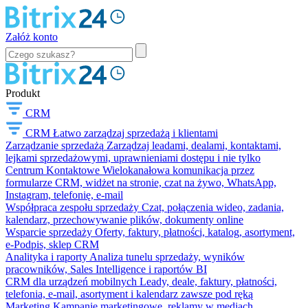
Załóż konto
Produkt
CRM
CRM
Łatwo zarządzaj sprzedażą i klientami
Zarządzanie sprzedażą
Zarządzaj leadami, dealami, kontaktami,
lejkami sprzedażowymi, uprawnieniami dostępu i nie tylko
Centrum Kontaktowe
Wielokanałowa komunikacja przez
formularze CRM, widżet na stronie, czat na żywo, WhatsApp,
Instagram, telefonię, e-mail
Współpraca zespołu sprzedaży
Czat, połączenia wideo, zadania,
kalendarz, przechowywanie plików, dokumenty online
Wsparcie sprzedaży
Oferty, faktury, płatności, katalog, asortyment,
e-Podpis, sklep CRM
Analityka i raporty
Analiza tunelu sprzedaży, wyników
pracowników, Sales Intelligence i raportów BI
CRM dla urządzeń mobilnych
Leady, deale, faktury, płatności,
telefonia, e-mail, asortyment i kalendarz zawsze pod ręką
Marketing
Kampanie marketingowe, reklamy w mediach