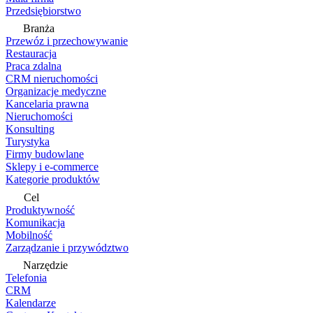
Przedsiębiorstwo
Branża
Przewóz i przechowywanie
Restauracja
Praca zdalna
CRM nieruchomości
Organizacje medyczne
Kancelaria prawna
Nieruchomości
Konsulting
Turystyka
Firmy budowlane
Sklepy i e-commerce
Kategorie produktów
Cel
Produktywność
Komunikacja
Mobilność
Zarządzanie i przywództwo
Narzędzie
Telefonia
CRM
Kalendarze