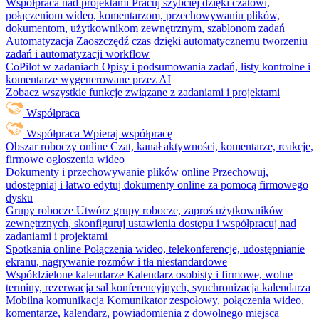
Współpraca nad projektami
Pracuj szybciej dzięki czatowi,
połączeniom wideo, komentarzom, przechowywaniu plików,
dokumentom, użytkownikom zewnętrznym, szablonom zadań
Automatyzacja
Zaoszczędź czas dzięki automatycznemu tworzeniu
zadań i automatyzacji workflow
CoPilot w zadaniach
Opisy i podsumowania zadań, listy kontrolne i
komentarze wygenerowane przez AI
Zobacz wszystkie funkcje związane z zadaniami i projektami
Współpraca
Współpraca
Wpieraj współpracę
Obszar roboczy online
Czat, kanał aktywności, komentarze, reakcje,
firmowe ogłoszenia wideo
Dokumenty i przechowywanie plików online
Przechowuj,
udostępniaj i łatwo edytuj dokumenty online za pomocą firmowego
dysku
Grupy robocze
Utwórz grupy robocze, zaproś użytkowników
zewnętrznych, skonfiguruj ustawienia dostępu i współpracuj nad
zadaniami i projektami
Spotkania online
Połączenia wideo, telekonferencje, udostępnianie
ekranu, nagrywanie rozmów i tła niestandardowe
Współdzielone kalendarze
Kalendarz osobisty i firmowe, wolne
terminy, rezerwacja sal konferencyjnych, synchronizacja kalendarza
Mobilna komunikacja
Komunikator zespołowy, połączenia wideo,
komentarze, kalendarz, powiadomienia z dowolnego miejsca