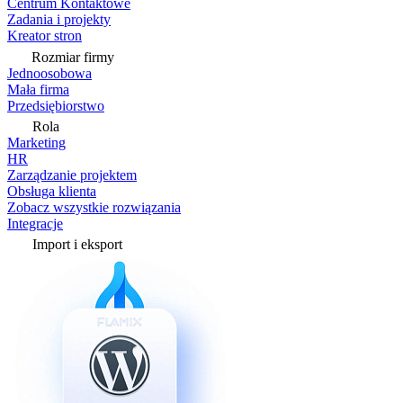
Centrum Kontaktowe
Zadania i projekty
Kreator stron
Rozmiar firmy
Jednoosobowa
Mała firma
Przedsiębiorstwo
Rola
Marketing
HR
Zarządzanie projektem
Obsługa klienta
Zobacz wszystkie rozwiązania
Integracje
Import i eksport