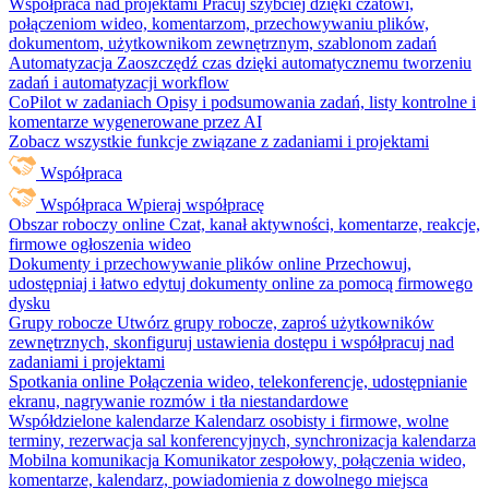
Współpraca nad projektami
Pracuj szybciej dzięki czatowi,
połączeniom wideo, komentarzom, przechowywaniu plików,
dokumentom, użytkownikom zewnętrznym, szablonom zadań
Automatyzacja
Zaoszczędź czas dzięki automatycznemu tworzeniu
zadań i automatyzacji workflow
CoPilot w zadaniach
Opisy i podsumowania zadań, listy kontrolne i
komentarze wygenerowane przez AI
Zobacz wszystkie funkcje związane z zadaniami i projektami
Współpraca
Współpraca
Wpieraj współpracę
Obszar roboczy online
Czat, kanał aktywności, komentarze, reakcje,
firmowe ogłoszenia wideo
Dokumenty i przechowywanie plików online
Przechowuj,
udostępniaj i łatwo edytuj dokumenty online za pomocą firmowego
dysku
Grupy robocze
Utwórz grupy robocze, zaproś użytkowników
zewnętrznych, skonfiguruj ustawienia dostępu i współpracuj nad
zadaniami i projektami
Spotkania online
Połączenia wideo, telekonferencje, udostępnianie
ekranu, nagrywanie rozmów i tła niestandardowe
Współdzielone kalendarze
Kalendarz osobisty i firmowe, wolne
terminy, rezerwacja sal konferencyjnych, synchronizacja kalendarza
Mobilna komunikacja
Komunikator zespołowy, połączenia wideo,
komentarze, kalendarz, powiadomienia z dowolnego miejsca