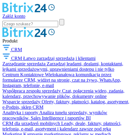
Załóż konto
Produkt
CRM
CRM
Łatwo zarządzaj sprzedażą i klientami
Zarządzanie sprzedażą
Zarządzaj leadami, dealami, kontaktami,
lejkami sprzedażowymi, uprawnieniami dostępu i nie tylko
Centrum Kontaktowe
Wielokanałowa komunikacja przez
formularze CRM, widżet na stronie, czat na żywo, WhatsApp,
Instagram, telefonię, e-mail
Współpraca zespołu sprzedaży
Czat, połączenia wideo, zadania,
kalendarz, przechowywanie plików, dokumenty online
Wsparcie sprzedaży
Oferty, faktury, płatności, katalog, asortyment,
e-Podpis, sklep CRM
Analityka i raporty
Analiza tunelu sprzedaży, wyników
pracowników, Sales Intelligence i raportów BI
CRM dla urządzeń mobilnych
Leady, deale, faktury, płatności,
telefonia, e-mail, asortyment i kalendarz zawsze pod ręką
Marketing
Kampanie marketingowe, reklamy w mediach