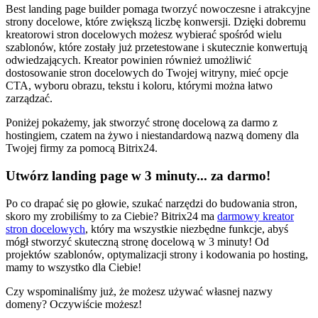
Best landing page builder pomaga tworzyć nowoczesne i atrakcyjne
strony docelowe, które zwiększą liczbę konwersji. Dzięki dobremu
kreatorowi stron docelowych możesz wybierać spośród wielu
szablonów, które zostały już przetestowane i skutecznie konwertują
odwiedzających. Kreator powinien również umożliwić
dostosowanie stron docelowych do Twojej witryny, mieć opcje
CTA, wyboru obrazu, tekstu i koloru, którymi można łatwo
zarządzać.
Poniżej pokażemy, jak stworzyć stronę docelową za darmo z
hostingiem, czatem na żywo i niestandardową nazwą domeny dla
Twojej firmy za pomocą Bitrix24.
Utwórz landing page w 3 minuty... za darmo!
Po co drapać się po głowie, szukać narzędzi do budowania stron,
skoro my zrobiliśmy to za Ciebie? Bitrix24 ma
darmowy kreator
stron docelowych
, który ma wszystkie niezbędne funkcje, abyś
mógł stworzyć skuteczną stronę docelową w 3 minuty! Od
projektów szablonów, optymalizacji strony i kodowania po hosting,
mamy to wszystko dla Ciebie!
Czy wspominaliśmy już, że możesz używać własnej nazwy
domeny? Oczywiście możesz!