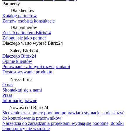
Partnerzy
Dla klientów
Katalog partnerów
Zamów osobistą konsultację
Dla partnerów
Zostań partnerem Bitrix24
Zaloguj się jako partner
Dlaczego warto wybrać Bitrix24
Zalety Bitrix24
Dlaczego Bitrix24
Opinie klientów
Porównanie z innymi rozwiązaniami
Dostosowywanie produktu
Nasza firma
O nas
Skontaktuj się z nami
Prasa
Informacje prawne
Nowości od Bitrix24
Śledzenie czasu pracy powinno poprawiać estymacje, a nie służyć
do kontrolowania pracowników
Narzędzia do zarządzania projektami wydają się podobne, dopóki
tempo pracy nie wzrośnie