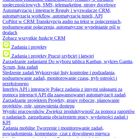
społecznościowych, SMS, telemarketing, strony docelowe
Automatyzacja i integracje
Reguły i wyzwalacze CRM,
automatyzacja workflow, automatyzacja tuneli, API
CoPilot w CRM
Transkrypcja audio na tekst w połączeniach,
podsumowanie połączenia, automatyczne wypełnianie pól w
dealach
Zobacz wszystkie funkcje CRM
Zadania i projekty
Zadania i projekty
Pracuj szybciej i łatwiej
Zarządzanie zadaniami
Do wyboru tablica Kanban, wykres Gantta,
Scrum, lista zadań
Śledzenie zadań
Wykorzystaj listy kontrolne i podzadania,
podsumowanie zadań, monitorowanie czasu, tryb ostrości i
przełożonego
Interfejs API i integracje
Połącz zadania z innymi usługami za
pomocą integracji API dla zaawansowanej automatyzacji zadań
Zarządzanie projektem
Projekty, grupy robocze, planowanie
projektów, role, uprawnienia dostępu
Wyniki pracowników
Zwiększ produktywność za pomocą raportów
o zadaniach, zarządzania obciążeniem pracy, wydajności zadań i
KPI
Zadania mobilne
Tworzenie i monitorowanie zadań,
powiadomienia, komentarze, czat z dowolnego miejsca