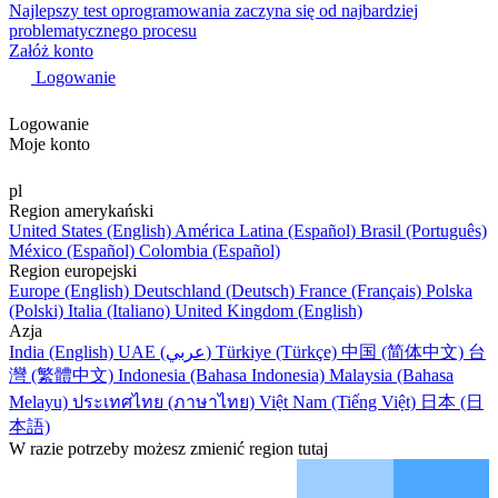
Najlepszy test oprogramowania zaczyna się od najbardziej
problematycznego procesu
Załóż konto
Logowanie
Logowanie
Moje konto
pl
Region amerykański
United States (English)
América Latina (Español)
Brasil (Português)
México (Español)
Colombia (Español)
Region europejski
Europe (English)
Deutschland (Deutsch)
France (Français)
Polska
(Polski)
Italia (Italiano)
United Kingdom (English)
Azja
India (English)
UAE (عربي)
Türkiye (Türkçe)
中国 (简体中文)
台
灣 (繁體中文)
Indonesia (Bahasa Indonesia)
Malaysia (Bahasa
Melayu)
ประเทศไทย (ภาษาไทย)
Việt Nam (Tiếng Việt)
日本 (日
本語)
W razie potrzeby możesz zmienić region tutaj