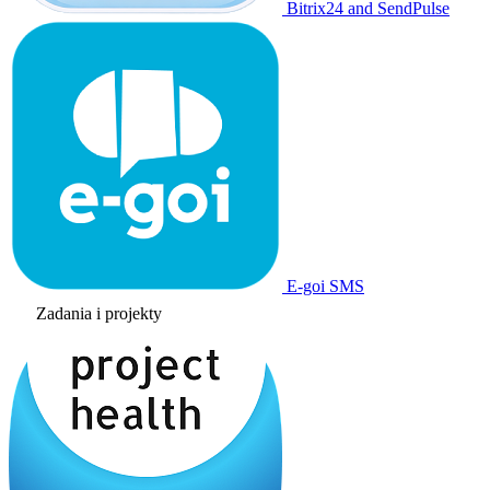
Bitrix24 and SendPulse
E-goi SMS
Zadania i projekty