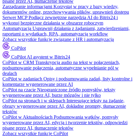
pisane przez AI, tłumaczenie tekstów
Zarządzanie informacjami
Korzystaj w pracy z bazy wiedzy,
dokumentów online, przechowywania plików, uprawnień dostępu
Serwer MCP
Podłącz zewnętrzne narzędzia AI do Bitrix24 i
wykonuj bezpieczne działania w obszarze roboczym
Automatyzacja
Usprawnij działania z żądaniami, zatwierdzeniami,
raportami o wydatkach, RPA, automatyzacją workflow
Zobacz wszystkie funkcje związane z HR i automatyzacją
CoPilot
CoPilot
AI asystent w Bitrix24
CoPilot w CRM
Transkrypcja audio na tekst w połączeniach,
podsumowanie połączenia, automatyczne wypełnianie pól w
dealach
CoPilot w zadaniach
Opisy i podsumowania zadań, listy kontrolne i
komentarze wygenerowane przez AI
CoPilot na czacie
Nieograniczone źródło pomysłów, teksty
wygenerowane przez AI, burze mózgów i nie tylko
CoPilot na stronach i w sklepach
Interesujące teksty na żądanie,
obrazy wygenerowane przez AI, dokładne prompty, tłumaczenie
tekstów
CoPilot w Aktualnościach
Podsumowania wątków, pomysły
wygenerowane przez AI, edycja i tworzenie tekstów, odpowiedzi
pisane przez AI, tłumaczenie tekstów
Zobacz wszystkie funkcje CoPilot