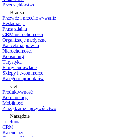
Przedsiębiorstwo
Branża
Przewóz i przechowywanie
Restauracja
Praca zdalna
CRM nieruchomości
Organizacje medyczne
Kancelaria prawna
Nieruchomości
Konsulting
Turystyka
Firmy budowlane
Sklepy i e-commerce
Kategorie produktów
Cel
Produktywność
Komunikacja
Mobilność
Zarządzanie i przywództwo
Narzędzie
Telefonia
CRM
Kalendarze