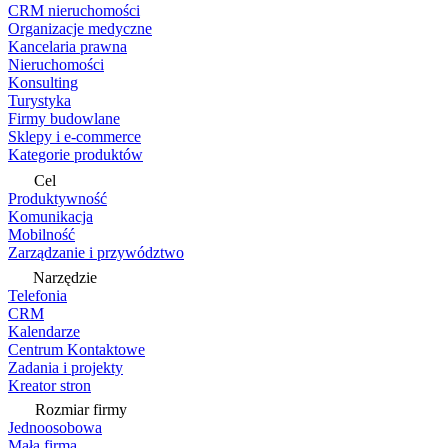
CRM nieruchomości
Organizacje medyczne
Kancelaria prawna
Nieruchomości
Konsulting
Turystyka
Firmy budowlane
Sklepy i e-commerce
Kategorie produktów
Cel
Produktywność
Komunikacja
Mobilność
Zarządzanie i przywództwo
Narzędzie
Telefonia
CRM
Kalendarze
Centrum Kontaktowe
Zadania i projekty
Kreator stron
Rozmiar firmy
Jednoosobowa
Mała firma