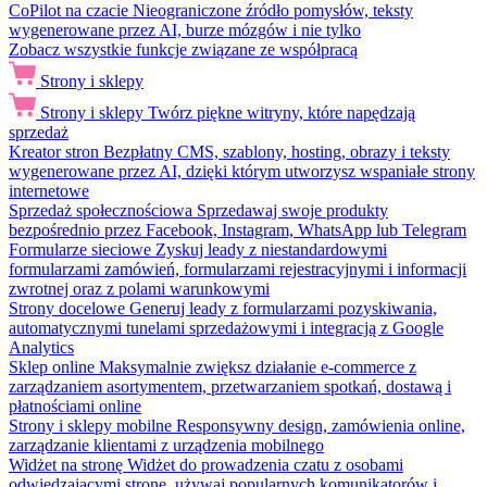
CoPilot na czacie
Nieograniczone źródło pomysłów, teksty
wygenerowane przez AI, burze mózgów i nie tylko
Zobacz wszystkie funkcje związane ze współpracą
Strony i sklepy
Strony i sklepy
Twórz piękne witryny, które napędzają
sprzedaż
Kreator stron
Bezpłatny CMS, szablony, hosting, obrazy i teksty
wygenerowane przez AI, dzięki którym utworzysz wspaniałe strony
internetowe
Sprzedaż społecznościowa
Sprzedawaj swoje produkty
bezpośrednio przez Facebook, Instagram, WhatsApp lub Telegram
Formularze sieciowe
Zyskuj leady z niestandardowymi
formularzami zamówień, formularzami rejestracyjnymi i informacji
zwrotnej oraz z polami warunkowymi
Strony docelowe
Generuj leady z formularzami pozyskiwania,
automatycznymi tunelami sprzedażowymi i integracją z Google
Analytics
Sklep online
Maksymalnie zwiększ działanie e-commerce z
zarządzaniem asortymentem, przetwarzaniem spotkań, dostawą i
płatnościami online
Strony i sklepy mobilne
Responsywny design, zamówienia online,
zarządzanie klientami z urządzenia mobilnego
Widżet na stronę
Widżet do prowadzenia czatu z osobami
odwiedzającymi stronę, używaj popularnych komunikatorów i