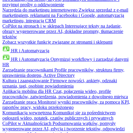
przyjmuj prośby o oddzwonienie
Narzędzia do marketingu internetowego
Zwiększ sprzedaż z e-mail
marketingiem, reklamami na Facebooku i Google, automatyzacją
marketingu, integracją CRM
CoPilot na stronach i w sklepach
Interesujące teksty na żądanie,
obrazy wygenerowane przez AI, dokładne prompty, tłumaczenie
tekstów
Zobacz wszystkie funkcje związane ze stronami i sklepami
HR i Automatyzacja
HR i Automatyzacja
Optymizuj workflowy i zarządzaj danymi
HR
Zarządzanie pracownikami
Profile pracowników, struktura firmy,
uprawnienia dostępu, Active Directory
Kultura i zaangażowanie
Firmowe nowości, ankiety, odznaki
uznania, tagi, osobiste powiadomienia
Aplikacja mobilna dla HR
Czat, połączenia wideo, profile
pracowników, zatwierdzenia, powiadomienia z dowolnego miejsca
Zarządzanie pracą
Monitoruj wyniki pracowników, za pomocą KPI,
raportów pracy, widoku przełożonego
Komunikacja wewnętrzna
Komunikuj się za pośrednictwem
ogłoszeń wideo, notatek, czatów publicznych i prywatnych
CoPilot w Aktualnościach
Podsumowania wątków, pomysły
wygenerowane przez AI, edycja i tworzenie tekstów, odpowiedzi