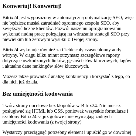
Konwertuj! Konwertuj!
Bitrix24 jest wyposażony w automatyczną optymalizację SEO, więc
nie będziesz musiał zatrudniać ogromnego zespołu SEO, aby
zwiększyć liczbę klientów. Pozwól naszemu oprogramowaniu
wykonać nudną pracę polegającą na wdrażaniu strategii SEO przy
niewielkim lub zerowym wysiłku z Twojej strony.
Bitrix24 wykonuje również za Ciebie cały czasochłonny audyt
witryny. W ciągu kilku minut otrzymasz szczegółowe raporty
dotyczące uszkodzonych linków, gęstości słów kluczowych, tagów
i aktualne dane rankingów słów kluczowych.
Możesz także prowadzić analizę konkurencji i korzystać z tego, co
dla nich już działa.
Bez umiejętności kodowania
Twórz strony docelowe bez kłopotów w Bitrix24. Nie musisz
posługiwać się HTML lub CSS, ponieważ wszystkie formularze i
szablony Bitrix24 są już gotowe i nie wymagają żadnych
umiejętności kodowania (z twojej strony).
Wystarczy przeciągnąć potrzebny element i upuścić go w dowolnej