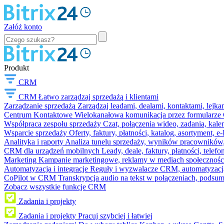
Załóż konto
Produkt
CRM
CRM
Łatwo zarządzaj sprzedażą i klientami
Zarządzanie sprzedażą
Zarządzaj leadami, dealami, kontaktami, lejk
Centrum Kontaktowe
Wielokanałowa komunikacja przez formularze C
Współpraca zespołu sprzedaży
Czat, połączenia wideo, zadania, kal
Wsparcie sprzedaży
Oferty, faktury, płatności, katalog, asortyment,
Analityka i raporty
Analiza tunelu sprzedaży, wyników pracowników, S
CRM dla urządzeń mobilnych
Leady, deale, faktury, płatności, telef
Marketing
Kampanie marketingowe, reklamy w mediach społeczności
Automatyzacja i integracje
Reguły i wyzwalacze CRM, automatyzacja
CoPilot w CRM
Transkrypcja audio na tekst w połączeniach, podsu
Zobacz wszystkie funkcje CRM
Zadania i projekty
Zadania i projekty
Pracuj szybciej i łatwiej