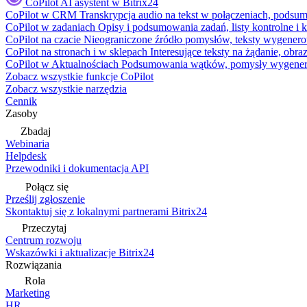
CoPilot
AI asystent w Bitrix24
CoPilot w CRM
Transkrypcja audio na tekst w połączeniach, podsu
CoPilot w zadaniach
Opisy i podsumowania zadań, listy kontrolne 
CoPilot na czacie
Nieograniczone źródło pomysłów, teksty wygenero
CoPilot na stronach i w sklepach
Interesujące teksty na żądanie, ob
CoPilot w Aktualnościach
Podsumowania wątków, pomysły wygenerowa
Zobacz wszystkie funkcje CoPilot
Zobacz wszystkie narzędzia
Cennik
Zasoby
Zbadaj
Webinaria
Helpdesk
Przewodniki i dokumentacja API
Połącz się
Prześlij zgłoszenie
Skontaktuj się z lokalnymi partnerami Bitrix24
Przeczytaj
Centrum rozwoju
Wskazówki i aktualizacje Bitrix24
Rozwiązania
Rola
Marketing
HR