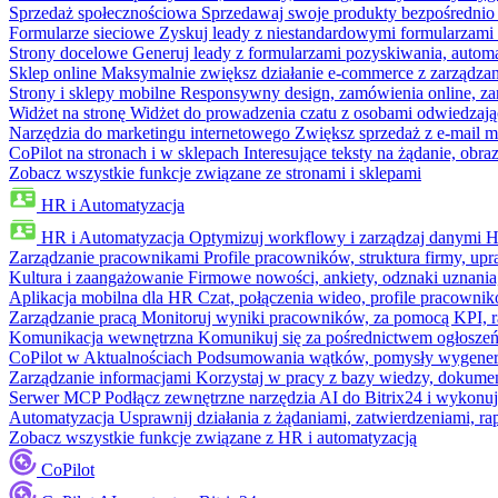
Sprzedaż społecznościowa
Sprzedawaj swoje produkty bezpośrednio
Formularze sieciowe
Zyskuj leady z niestandardowymi formularzami 
Strony docelowe
Generuj leady z formularzami pozyskiwania, automa
Sklep online
Maksymalnie zwiększ działanie e-commerce z zarządzan
Strony i sklepy mobilne
Responsywny design, zamówienia online, zar
Widżet na stronę
Widżet do prowadzenia czatu z osobami odwiedzają
Narzędzia do marketingu internetowego
Zwiększ sprzedaż z e-mail m
CoPilot na stronach i w sklepach
Interesujące teksty na żądanie, ob
Zobacz wszystkie funkcje związane ze stronami i sklepami
HR i Automatyzacja
HR i Automatyzacja
Optymizuj workflowy i zarządzaj danymi 
Zarządzanie pracownikami
Profile pracowników, struktura firmy, upr
Kultura i zaangażowanie
Firmowe nowości, ankiety, odznaki uznania,
Aplikacja mobilna dla HR
Czat, połączenia wideo, profile pracowni
Zarządzanie pracą
Monitoruj wyniki pracowników, za pomocą KPI, r
Komunikacja wewnętrzna
Komunikuj się za pośrednictwem ogłoszeń
CoPilot w Aktualnościach
Podsumowania wątków, pomysły wygenerowa
Zarządzanie informacjami
Korzystaj w pracy z bazy wiedzy, dokume
Serwer MCP
Podłącz zewnętrzne narzędzia AI do Bitrix24 i wykonu
Automatyzacja
Usprawnij działania z żądaniami, zatwierdzeniami, 
Zobacz wszystkie funkcje związane z HR i automatyzacją
CoPilot