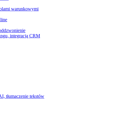
z polami warunkowymi
line
 oddzwonienie
ingu, integracją CRM
I, tłumaczenie tekstów