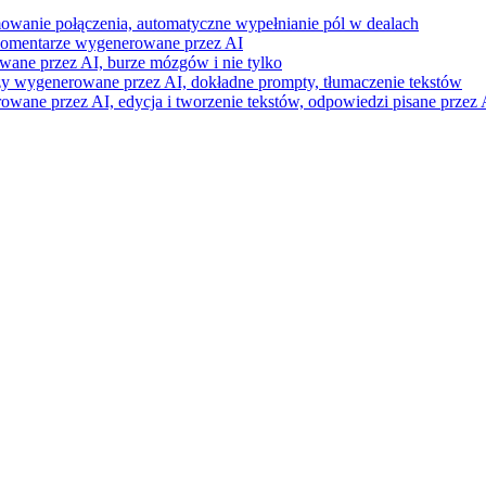
mowanie połączenia, automatyczne wypełnianie pól w dealach
i komentarze wygenerowane przez AI
wane przez AI, burze mózgów i nie tylko
razy wygenerowane przez AI, dokładne prompty, tłumaczenie tekstów
ne przez AI, edycja i tworzenie tekstów, odpowiedzi pisane przez A