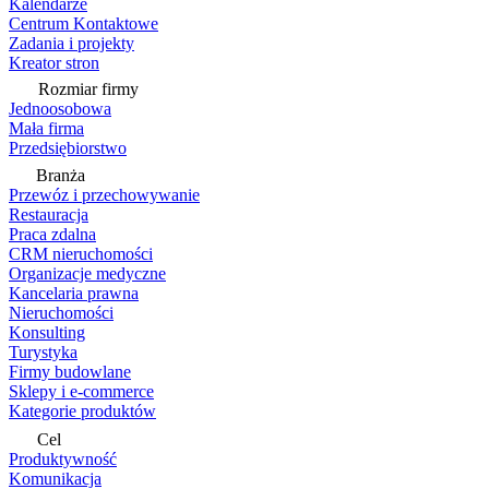
Kalendarze
Centrum Kontaktowe
Zadania i projekty
Kreator stron
Rozmiar firmy
Jednoosobowa
Mała firma
Przedsiębiorstwo
Branża
Przewóz i przechowywanie
Restauracja
Praca zdalna
CRM nieruchomości
Organizacje medyczne
Kancelaria prawna
Nieruchomości
Konsulting
Turystyka
Firmy budowlane
Sklepy i e-commerce
Kategorie produktów
Cel
Produktywność
Komunikacja