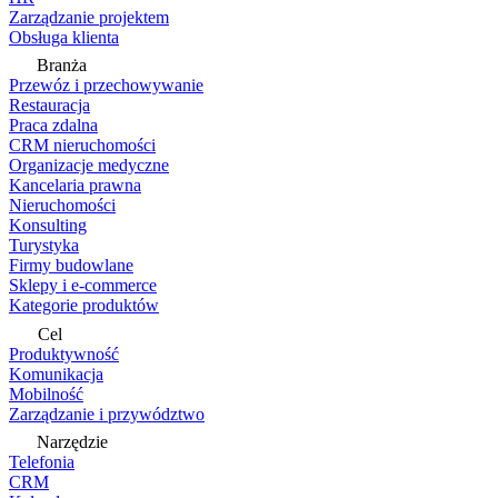
Zarządzanie projektem
Obsługa klienta
Branża
Przewóz i przechowywanie
Restauracja
Praca zdalna
CRM nieruchomości
Organizacje medyczne
Kancelaria prawna
Nieruchomości
Konsulting
Turystyka
Firmy budowlane
Sklepy i e-commerce
Kategorie produktów
Cel
Produktywność
Komunikacja
Mobilność
Zarządzanie i przywództwo
Narzędzie
Telefonia
CRM