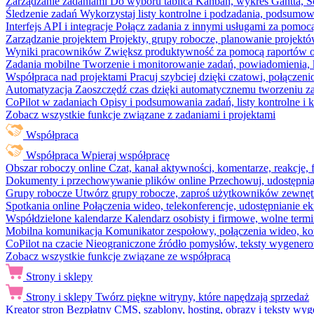
Zarządzanie zadaniami
Do wyboru tablica Kanban, wykres Gantta, Sc
Śledzenie zadań
Wykorzystaj listy kontrolne i podzadania, podsumowa
Interfejs API i integracje
Połącz zadania z innymi usługami za pomocą
Zarządzanie projektem
Projekty, grupy robocze, planowanie projektó
Wyniki pracowników
Zwiększ produktywność za pomocą raportów o 
Zadania mobilne
Tworzenie i monitorowanie zadań, powiadomienia, 
Współpraca nad projektami
Pracuj szybciej dzięki czatowi, połąc
Automatyzacja
Zaoszczędź czas dzięki automatycznemu tworzeniu za
CoPilot w zadaniach
Opisy i podsumowania zadań, listy kontrolne 
Zobacz wszystkie funkcje związane z zadaniami i projektami
Współpraca
Współpraca
Wpieraj współpracę
Obszar roboczy online
Czat, kanał aktywności, komentarze, reakcje,
Dokumenty i przechowywanie plików online
Przechowuj, udostępnia
Grupy robocze
Utwórz grupy robocze, zaproś użytkowników zewnętrz
Spotkania online
Połączenia wideo, telekonferencje, udostępnianie e
Współdzielone kalendarze
Kalendarz osobisty i firmowe, wolne termi
Mobilna komunikacja
Komunikator zespołowy, połączenia wideo, ko
CoPilot na czacie
Nieograniczone źródło pomysłów, teksty wygenero
Zobacz wszystkie funkcje związane ze współpracą
Strony i sklepy
Strony i sklepy
Twórz piękne witryny, które napędzają sprzedaż
Kreator stron
Bezpłatny CMS, szablony, hosting, obrazy i teksty wyg