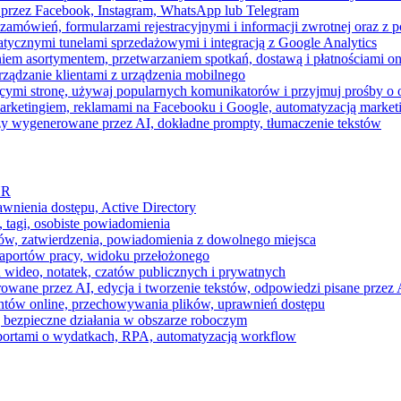
 przez Facebook, Instagram, WhatsApp lub Telegram
zamówień, formularzami rejestracyjnymi i informacji zwrotnej oraz 
tycznymi tunelami sprzedażowymi i integracją z Google Analytics
iem asortymentem, przetwarzaniem spotkań, dostawą i płatnościami on
ządzanie klientami z urządzenia mobilnego
cymi stronę, używaj popularnych komunikatorów i przyjmuj prośby o
arketingiem, reklamami na Facebooku i Google, automatyzacją market
razy wygenerowane przez AI, dokładne prompty, tłumaczenie tekstów
HR
awnienia dostępu, Active Directory
 tagi, osobiste powiadomienia
ków, zatwierdzenia, powiadomienia z dowolnego miejsca
aportów pracy, widoku przełożonego
 wideo, notatek, czatów publicznych i prywatnych
ne przez AI, edycja i tworzenie tekstów, odpowiedzi pisane przez A
ntów online, przechowywania plików, uprawnień dostępu
j bezpieczne działania w obszarze roboczym
raportami o wydatkach, RPA, automatyzacją workflow