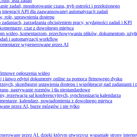
rum, lista zadań
nie zadań, monitorowanie czasu, tryb ostrości i przełożonego
 integracji API dla zaawansowanej automatyzacji zadań
w, role, uprawnienia dostępu
zadaniach, zarządzania obciążeniem pracy, wydajności zadań i KPI
komentarze, czat z dowolnego miejsca
zeniom wideo, komentarzom, przechowywaniu plików, dokumentom, uż
dań i automatyzacji workflow
i komentarze wygenerowane przez AI
 firmowe ogłoszenia wideo
j i łatwo edytuj dokumenty online za pomocą firmowego dysku
nych, skonfiguruj ustawienia dostępu i współpracuj nad zadaniami i 
kranu, nagrywanie rozmów i tła niestandardowe
ny, rezerwacja sal konferencyjnych, synchronizacja kalendarza
mentarze, kalendarz, powiadomienia z dowolnego miejsca
wane przez AI, burze mózgów i nie tylko
enerowane przez AI, dzięki którym utworzysz wspaniałe strony intern