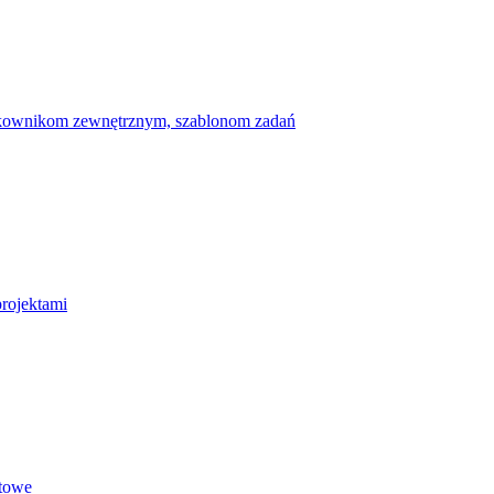
ytkownikom zewnętrznym, szablonom zadań
projektami
etowe