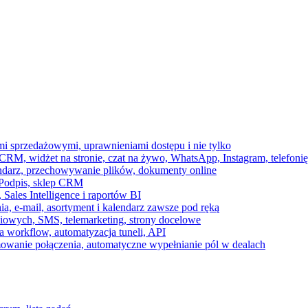
ami sprzedażowymi, uprawnieniami dostępu i nie tylko
RM, widżet na stronie, czat na żywo, WhatsApp, Instagram, telefonię
endarz, przechowywanie plików, dokumenty online
 e-Podpis, sklep CRM
ales Intelligence i raportów BI
onia, e-mail, asortyment i kalendarz zawsze pod ręką
owych, SMS, telemarketing, strony docelowe
 workflow, automatyzacja tuneli, API
mowanie połączenia, automatyczne wypełnianie pól w dealach