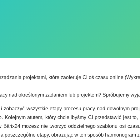
zania projektami, które zaoferuje Ci oś czasu online (Wykres 
racy nad określonym zadaniem lub projektem? Spróbujemy wyja
ę i zobaczyć wszystkie etapy procesu pracy nad dowolnym proj
ób. Kolejnym atutem, który chcielibyśmy Ci przedstawić jest to
 Bitrix24 możesz nie tworzyć oddzielnego szablonu osi czas
na poszczególne etapy, obrazując w ten sposób harmonogram za