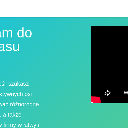
am do
zasu
eśli szukasz
ktywnych osi
ować różnorodne
, a także
 firmy w łatwy i