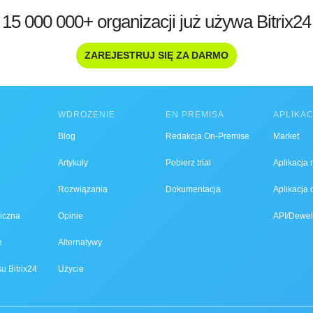
15 000 000+ organizacji już używa Bitrix24
ZAREJESTRUJ SIĘ ZA DARMO
WDROŻENIE
EN PREMISA
APLIKA
Blog
Redakcja On-Premise
Market
Artykuły
Pobierz trial
Aplikacja
Rozwiązania
Dokumentacja
Aplikacja
iczna
Opinie
API/Dewel
o
Alternatywy
u Bitrix24
Użycie