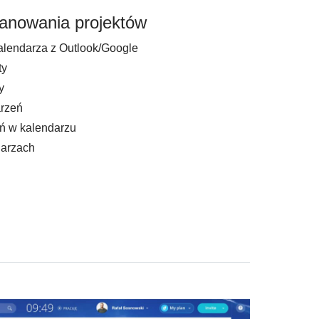
lanowania projektów
alendarza z Outlook/Google
ty
y
rzeń
ń w kalendarzu
darzach