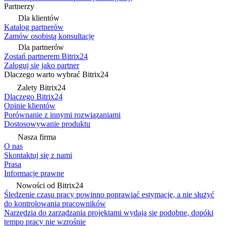
Partnerzy
Dla klientów
Katalog partnerów
Zamów osobistą konsultację
Dla partnerów
Zostań partnerem Bitrix24
Zaloguj się jako partner
Dlaczego warto wybrać Bitrix24
Zalety Bitrix24
Dlaczego Bitrix24
Opinie klientów
Porównanie z innymi rozwiązaniami
Dostosowywanie produktu
Nasza firma
O nas
Skontaktuj się z nami
Prasa
Informacje prawne
Nowości od Bitrix24
Śledzenie czasu pracy powinno poprawiać estymacje, a nie służyć
do kontrolowania pracowników
Narzędzia do zarządzania projektami wydają się podobne, dopóki
tempo pracy nie wzrośnie