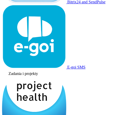
Bitrix24 and SendPulse
E-goi SMS
Zadania i projekty