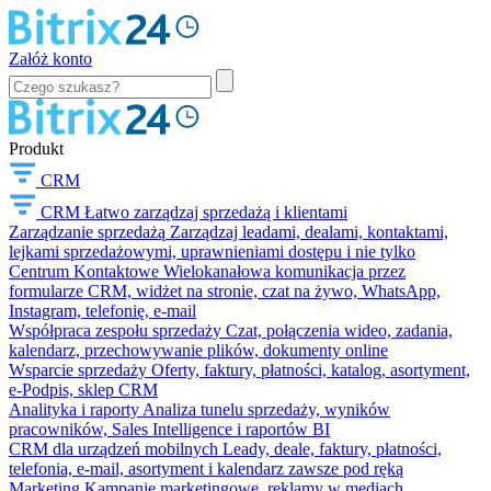
Załóż konto
Produkt
CRM
CRM
Łatwo zarządzaj sprzedażą i klientami
Zarządzanie sprzedażą
Zarządzaj leadami, dealami, kontaktami,
lejkami sprzedażowymi, uprawnieniami dostępu i nie tylko
Centrum Kontaktowe
Wielokanałowa komunikacja przez
formularze CRM, widżet na stronie, czat na żywo, WhatsApp,
Instagram, telefonię, e-mail
Współpraca zespołu sprzedaży
Czat, połączenia wideo, zadania,
kalendarz, przechowywanie plików, dokumenty online
Wsparcie sprzedaży
Oferty, faktury, płatności, katalog, asortyment,
e-Podpis, sklep CRM
Analityka i raporty
Analiza tunelu sprzedaży, wyników
pracowników, Sales Intelligence i raportów BI
CRM dla urządzeń mobilnych
Leady, deale, faktury, płatności,
telefonia, e-mail, asortyment i kalendarz zawsze pod ręką
Marketing
Kampanie marketingowe, reklamy w mediach