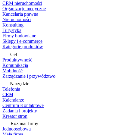
CRM nieruchomości
Organizacje medyczne
Kancelaria prawna
Nieruchomości
Konsulting
Turystyka
Firmy budowlane
Sklepy i e-commerce
Kategorie produktów
Cel
Produktywność
Komunikacja
Mobilność
Zarządzanie i przywództwo
Narzędzie
Telefonia
CRM
Kalendarze
Centrum Kontaktowe
Zadania i projekty
Kreator stron
Rozmiar firmy
Jednoosobowa
Mała firma