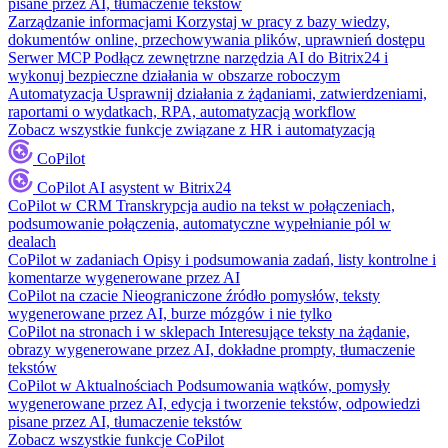
pisane przez AI, tłumaczenie tekstów
Zarządzanie informacjami
Korzystaj w pracy z bazy wiedzy,
dokumentów online, przechowywania plików, uprawnień dostępu
Serwer MCP
Podłącz zewnętrzne narzędzia AI do Bitrix24 i
wykonuj bezpieczne działania w obszarze roboczym
Automatyzacja
Usprawnij działania z żądaniami, zatwierdzeniami,
raportami o wydatkach, RPA, automatyzacją workflow
Zobacz wszystkie funkcje związane z HR i automatyzacją
CoPilot
CoPilot
AI asystent w Bitrix24
CoPilot w CRM
Transkrypcja audio na tekst w połączeniach,
podsumowanie połączenia, automatyczne wypełnianie pól w
dealach
CoPilot w zadaniach
Opisy i podsumowania zadań, listy kontrolne i
komentarze wygenerowane przez AI
CoPilot na czacie
Nieograniczone źródło pomysłów, teksty
wygenerowane przez AI, burze mózgów i nie tylko
CoPilot na stronach i w sklepach
Interesujące teksty na żądanie,
obrazy wygenerowane przez AI, dokładne prompty, tłumaczenie
tekstów
CoPilot w Aktualnościach
Podsumowania wątków, pomysły
wygenerowane przez AI, edycja i tworzenie tekstów, odpowiedzi
pisane przez AI, tłumaczenie tekstów
Zobacz wszystkie funkcje CoPilot