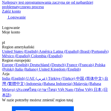
Najlepszy test oprogramowania zaczyna się od najbardziej
problematycznego procesu
Załóż konto
Logowanie
Logowanie
Moje konto
pl
Region amerykański
United States (English)
América Latina (Español)
Brasil (Português)
México (Español)
Colombia (Español)
Region europejski
Europe (English)
Deutschland (Deutsch)
France (Français)
Polska
(Polski)
Italia (Italiano)
United Kingdom (English)
Azja
India (English)
UAE (عربي)
Türkiye (Türkçe)
中国 (简体中文)
台
灣 (繁體中文)
Indonesia (Bahasa Indonesia)
Malaysia (Bahasa
Melayu)
ประเทศไทย (ภาษาไทย)
Việt Nam (Tiếng Việt)
日本 (日
本語)
W razie potrzeby możesz zmienić region tutaj