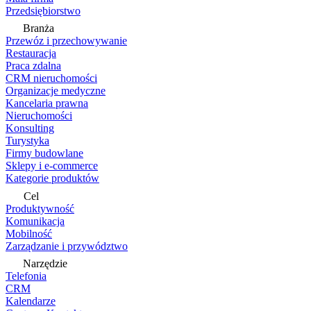
Przedsiębiorstwo
Branża
Przewóz i przechowywanie
Restauracja
Praca zdalna
CRM nieruchomości
Organizacje medyczne
Kancelaria prawna
Nieruchomości
Konsulting
Turystyka
Firmy budowlane
Sklepy i e-commerce
Kategorie produktów
Cel
Produktywność
Komunikacja
Mobilność
Zarządzanie i przywództwo
Narzędzie
Telefonia
CRM
Kalendarze