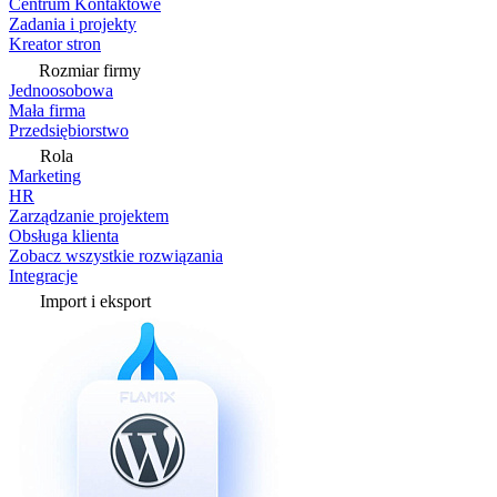
Centrum Kontaktowe
Zadania i projekty
Kreator stron
Rozmiar firmy
Jednoosobowa
Mała firma
Przedsiębiorstwo
Rola
Marketing
HR
Zarządzanie projektem
Obsługa klienta
Zobacz wszystkie rozwiązania
Integracje
Import i eksport