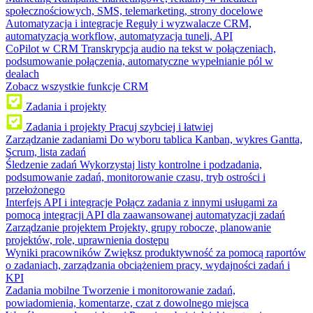
społecznościowych, SMS, telemarketing, strony docelowe
Automatyzacja i integracje
Reguły i wyzwalacze CRM,
automatyzacja workflow, automatyzacja tuneli, API
CoPilot w CRM
Transkrypcja audio na tekst w połączeniach,
podsumowanie połączenia, automatyczne wypełnianie pól w
dealach
Zobacz wszystkie funkcje CRM
Zadania i projekty
Zadania i projekty
Pracuj szybciej i łatwiej
Zarządzanie zadaniami
Do wyboru tablica Kanban, wykres Gantta,
Scrum, lista zadań
Śledzenie zadań
Wykorzystaj listy kontrolne i podzadania,
podsumowanie zadań, monitorowanie czasu, tryb ostrości i
przełożonego
Interfejs API i integracje
Połącz zadania z innymi usługami za
pomocą integracji API dla zaawansowanej automatyzacji zadań
Zarządzanie projektem
Projekty, grupy robocze, planowanie
projektów, role, uprawnienia dostępu
Wyniki pracowników
Zwiększ produktywność za pomocą raportów
o zadaniach, zarządzania obciążeniem pracy, wydajności zadań i
KPI
Zadania mobilne
Tworzenie i monitorowanie zadań,
powiadomienia, komentarze, czat z dowolnego miejsca