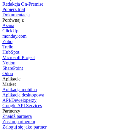
Redakcja On-Premise
Pobierz trial
Dokumentacja
Porównaj z
Asana
ClickUp
monday.com
Zoho
Trello
HubSpot
Microsoft Project
Notion
SharePoint
Odoo
Aplikacje
Market
Aplikacja mobilna
Aplikacja desktopowa
API/Deweloperzy
Google API Services
Partnerzy
Znajdź partnera
Zostań partnerem
Zaloguj się jako partner