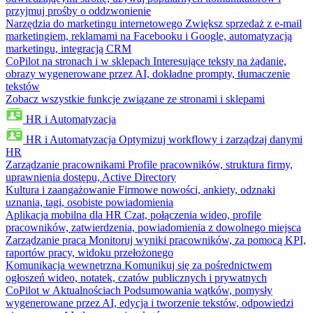
przyjmuj prośby o oddzwonienie
Narzędzia do marketingu internetowego
Zwiększ sprzedaż z e-mail
marketingiem, reklamami na Facebooku i Google, automatyzacją
marketingu, integracją CRM
CoPilot na stronach i w sklepach
Interesujące teksty na żądanie,
obrazy wygenerowane przez AI, dokładne prompty, tłumaczenie
tekstów
Zobacz wszystkie funkcje związane ze stronami i sklepami
HR i Automatyzacja
HR i Automatyzacja
Optymizuj workflowy i zarządzaj danymi
HR
Zarządzanie pracownikami
Profile pracowników, struktura firmy,
uprawnienia dostępu, Active Directory
Kultura i zaangażowanie
Firmowe nowości, ankiety, odznaki
uznania, tagi, osobiste powiadomienia
Aplikacja mobilna dla HR
Czat, połączenia wideo, profile
pracowników, zatwierdzenia, powiadomienia z dowolnego miejsca
Zarządzanie pracą
Monitoruj wyniki pracowników, za pomocą KPI,
raportów pracy, widoku przełożonego
Komunikacja wewnętrzna
Komunikuj się za pośrednictwem
ogłoszeń wideo, notatek, czatów publicznych i prywatnych
CoPilot w Aktualnościach
Podsumowania wątków, pomysły
wygenerowane przez AI, edycja i tworzenie tekstów, odpowiedzi