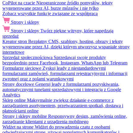
CoPilot na czacie
Nieograniczone źródło pomysłów, teksty
wygenerowane przez AI, burze mózgów i nie tylko
Zobacz wszystkie funkcje związane ze współpracą
Strony i sklepy
Strony i sklepy
Twórz piękne witryny, które napędzają
sprzedaż
Kreator stron
Bezpłatny CMS, szablony, hosting, obrazy i teksty
wygenerowane przez AI, dzięki którym utworzysz wspaniałe strony
internetowe
Sprzedaż społecznościowa
Sprzedawaj swoje produkty
bezpośrednio przez Facebook, Instagram, WhatsApp lub Telegram
Formularze sieciowe
Zyskuj leady z niestandardowymi
formularzami zamówień, formularzami rejestracyjnymi i informacji
zwrotnej oraz z polami warunkowymi
Strony docelowe
Generuj leady z formularzami pozyskiwania,
automatycznymi tunelami sprzedażowymi i integracją z Google
Analytics
Sklep online
Maksymalnie zwiększ działanie e-commerce z
zarządzaniem asortymentem, przetwarzaniem spotkań, dostawą i
płatnościami online
Strony i sklepy mobilne
Responsywny design, zamówienia online,
zarządzanie klientami z urządzenia mobilnego
Widżet na stronę
Widżet do prowadzenia czatu z osobami
odwiedzającymi stronę, używaj popularnych komunikatorów i