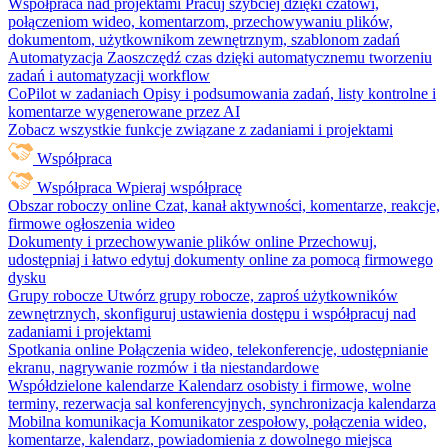
Współpraca nad projektami
Pracuj szybciej dzięki czatowi,
połączeniom wideo, komentarzom, przechowywaniu plików,
dokumentom, użytkownikom zewnętrznym, szablonom zadań
Automatyzacja
Zaoszczędź czas dzięki automatycznemu tworzeniu
zadań i automatyzacji workflow
CoPilot w zadaniach
Opisy i podsumowania zadań, listy kontrolne i
komentarze wygenerowane przez AI
Zobacz wszystkie funkcje związane z zadaniami i projektami
Współpraca
Współpraca
Wpieraj współpracę
Obszar roboczy online
Czat, kanał aktywności, komentarze, reakcje,
firmowe ogłoszenia wideo
Dokumenty i przechowywanie plików online
Przechowuj,
udostępniaj i łatwo edytuj dokumenty online za pomocą firmowego
dysku
Grupy robocze
Utwórz grupy robocze, zaproś użytkowników
zewnętrznych, skonfiguruj ustawienia dostępu i współpracuj nad
zadaniami i projektami
Spotkania online
Połączenia wideo, telekonferencje, udostępnianie
ekranu, nagrywanie rozmów i tła niestandardowe
Współdzielone kalendarze
Kalendarz osobisty i firmowe, wolne
terminy, rezerwacja sal konferencyjnych, synchronizacja kalendarza
Mobilna komunikacja
Komunikator zespołowy, połączenia wideo,
komentarze, kalendarz, powiadomienia z dowolnego miejsca