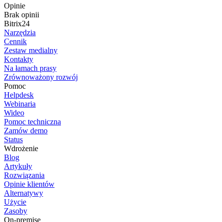
Opinie
Brak opinii
Bitrix24
Narzędzia
Cennik
Zestaw medialny
Kontakty
Na łamach prasy
Zrównoważony rozwój
Pomoc
Helpdesk
Webinaria
Wideo
Pomoc techniczna
Zamów demo
Status
Wdrożenie
Blog
Artykuły
Rozwiązania
Opinie klientów
Alternatywy
Użycie
Zasoby
On-premise