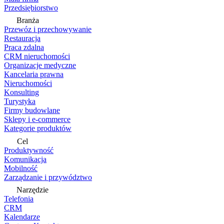
Przedsiębiorstwo
Branża
Przewóz i przechowywanie
Restauracja
Praca zdalna
CRM nieruchomości
Organizacje medyczne
Kancelaria prawna
Nieruchomości
Konsulting
Turystyka
Firmy budowlane
Sklepy i e-commerce
Kategorie produktów
Cel
Produktywność
Komunikacja
Mobilność
Zarządzanie i przywództwo
Narzędzie
Telefonia
CRM
Kalendarze