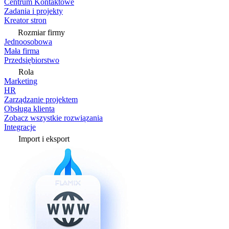
Centrum Kontaktowe
Zadania i projekty
Kreator stron
Rozmiar firmy
Jednoosobowa
Mała firma
Przedsiębiorstwo
Rola
Marketing
HR
Zarządzanie projektem
Obsługa klienta
Zobacz wszystkie rozwiązania
Integracje
Import i eksport