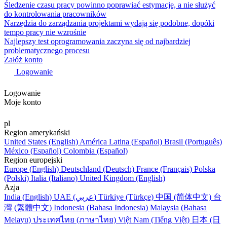
Śledzenie czasu pracy powinno poprawiać estymacje, a nie służyć
do kontrolowania pracowników
Narzędzia do zarządzania projektami wydają się podobne, dopóki
tempo pracy nie wzrośnie
Najlepszy test oprogramowania zaczyna się od najbardziej
problematycznego procesu
Załóż konto
Logowanie
Logowanie
Moje konto
pl
Region amerykański
United States (English)
América Latina (Español)
Brasil (Português)
México (Español)
Colombia (Español)
Region europejski
Europe (English)
Deutschland (Deutsch)
France (Français)
Polska
(Polski)
Italia (Italiano)
United Kingdom (English)
Azja
India (English)
UAE (عربي)
Türkiye (Türkçe)
中国 (简体中文)
台
灣 (繁體中文)
Indonesia (Bahasa Indonesia)
Malaysia (Bahasa
Melayu)
ประเทศไทย (ภาษาไทย)
Việt Nam (Tiếng Việt)
日本 (日