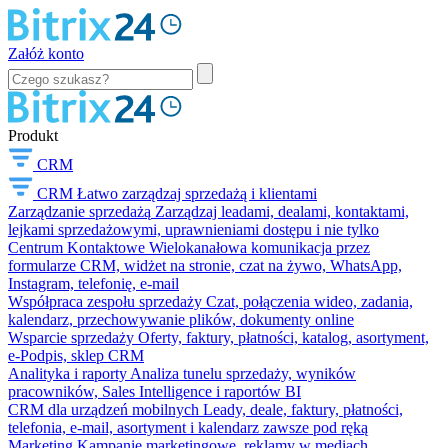
Załóż konto
Produkt
CRM
CRM
Łatwo zarządzaj sprzedażą i klientami
Zarządzanie sprzedażą
Zarządzaj leadami, dealami, kontaktami,
lejkami sprzedażowymi, uprawnieniami dostępu i nie tylko
Centrum Kontaktowe
Wielokanałowa komunikacja przez
formularze CRM, widżet na stronie, czat na żywo, WhatsApp,
Instagram, telefonię, e-mail
Współpraca zespołu sprzedaży
Czat, połączenia wideo, zadania,
kalendarz, przechowywanie plików, dokumenty online
Wsparcie sprzedaży
Oferty, faktury, płatności, katalog, asortyment,
e-Podpis, sklep CRM
Analityka i raporty
Analiza tunelu sprzedaży, wyników
pracowników, Sales Intelligence i raportów BI
CRM dla urządzeń mobilnych
Leady, deale, faktury, płatności,
telefonia, e-mail, asortyment i kalendarz zawsze pod ręką
Marketing
Kampanie marketingowe, reklamy w mediach