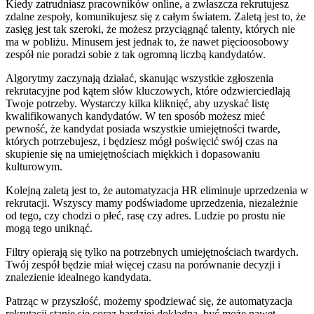
Kiedy zatrudniasz pracowników online, a zwłaszcza rekrutujesz
zdalne zespoły, komunikujesz się z całym światem. Zaletą jest to, że
zasięg jest tak szeroki, że możesz przyciągnąć talenty, których nie
ma w pobliżu. Minusem jest jednak to, że nawet pięcioosobowy
zespół nie poradzi sobie z tak ogromną liczbą kandydatów.
Algorytmy zaczynają działać, skanując wszystkie zgłoszenia
rekrutacyjne pod kątem słów kluczowych, które odzwierciedlają
Twoje potrzeby. Wystarczy kilka kliknięć, aby uzyskać listę
kwalifikowanych kandydatów. W ten sposób możesz mieć
pewność, że kandydat posiada wszystkie umiejętności twarde,
których potrzebujesz, i będziesz mógł poświęcić swój czas na
skupienie się na umiejętnościach miękkich i dopasowaniu
kulturowym.
Kolejną zaletą jest to, że automatyzacja HR eliminuje uprzedzenia w
rekrutacji. Wszyscy mamy podświadome uprzedzenia, niezależnie
od tego, czy chodzi o płeć, rasę czy adres. Ludzie po prostu nie
mogą tego uniknąć.
Filtry opierają się tylko na potrzebnych umiejętnościach twardych.
Twój zespół będzie miał więcej czasu na porównanie decyzji i
znalezienie idealnego kandydata.
Patrząc w przyszłość, możemy spodziewać się, że automatyzacja
rekrutacji stanie się coraz bardziej dokładna, być może nawet