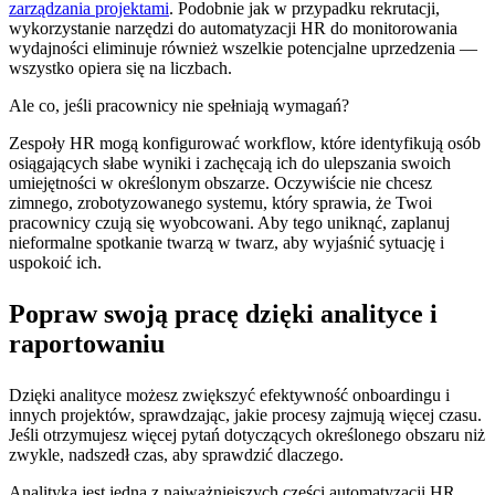
zarządzania projektami
. Podobnie jak w przypadku rekrutacji,
wykorzystanie narzędzi do automatyzacji HR do monitorowania
wydajności eliminuje również wszelkie potencjalne uprzedzenia —
wszystko opiera się na liczbach.
Ale co, jeśli pracownicy nie spełniają wymagań?
Zespoły HR mogą konfigurować workflow, które identyfikują osób
osiągających słabe wyniki i zachęcają ich do ulepszania swoich
umiejętności w określonym obszarze. Oczywiście nie chcesz
zimnego, zrobotyzowanego systemu, który sprawia, że Twoi
pracownicy czują się wyobcowani. Aby tego uniknąć, zaplanuj
nieformalne spotkanie twarzą w twarz, aby wyjaśnić sytuację i
uspokoić ich.
Popraw swoją pracę dzięki analityce i
raportowaniu
Dzięki analityce możesz zwiększyć efektywność onboardingu i
innych projektów, sprawdzając, jakie procesy zajmują więcej czasu.
Jeśli otrzymujesz więcej pytań dotyczących określonego obszaru niż
zwykle, nadszedł czas, aby sprawdzić dlaczego.
Analityka jest jedną z najważniejszych części automatyzacji HR,