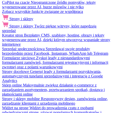
CoPilot na czacie
Nieograniczone źródło pomysłów, teksty
wygenerowane przez AI, burze mózgów i nie tylko
Zobacz wszystkie funkcje związane ze współpracą
Strony i sklepy
Strony i sklepy
Twórz piękne witryny, które napędzają
sprzedaż
Kreator stron
Bezpłatny CMS, szablony, hosting, obrazy i teksty
wygenerowane przez AI, dzięki którym utworzysz wspaniałe strony
internetowe
Sprzedaż społecznościowa
Sprzedawaj swoje produkty
bezpośrednio przez Facebook, Instagram, WhatsApp lub Telegram
Formularze sieciowe
Zyskuj leady z niestandardowymi
formularzami zamówień, formularzami rejestracyjnymi i informacji
zwrotnej oraz z polami warunkowymi
Strony docelowe
Generuj leady z formularzami pozyskiwania,
automatycznymi tunelami sprzedażowymi i integracją z Google
Analytics
Sklep online
Maksymalnie zwiększ działanie e-commerce z
zarządzaniem asortymentem, przetwarzaniem spotkań, dostawą i
płatnościami online
Strony i sklepy mobilne
Responsywny design, zamówienia online,
zarządzanie klientami z urządzenia mobilnego
Widżet na stronę
Widżet do prowadzenia czatu z osobami
odwiedzającymi stronę, używaj popularnych komunikatorów i