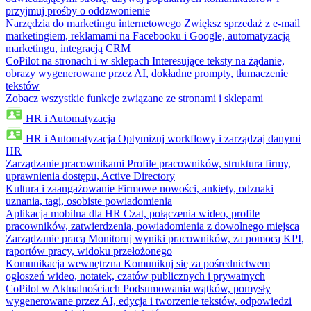
przyjmuj prośby o oddzwonienie
Narzędzia do marketingu internetowego
Zwiększ sprzedaż z e-mail
marketingiem, reklamami na Facebooku i Google, automatyzacją
marketingu, integracją CRM
CoPilot na stronach i w sklepach
Interesujące teksty na żądanie,
obrazy wygenerowane przez AI, dokładne prompty, tłumaczenie
tekstów
Zobacz wszystkie funkcje związane ze stronami i sklepami
HR i Automatyzacja
HR i Automatyzacja
Optymizuj workflowy i zarządzaj danymi
HR
Zarządzanie pracownikami
Profile pracowników, struktura firmy,
uprawnienia dostępu, Active Directory
Kultura i zaangażowanie
Firmowe nowości, ankiety, odznaki
uznania, tagi, osobiste powiadomienia
Aplikacja mobilna dla HR
Czat, połączenia wideo, profile
pracowników, zatwierdzenia, powiadomienia z dowolnego miejsca
Zarządzanie pracą
Monitoruj wyniki pracowników, za pomocą KPI,
raportów pracy, widoku przełożonego
Komunikacja wewnętrzna
Komunikuj się za pośrednictwem
ogłoszeń wideo, notatek, czatów publicznych i prywatnych
CoPilot w Aktualnościach
Podsumowania wątków, pomysły
wygenerowane przez AI, edycja i tworzenie tekstów, odpowiedzi