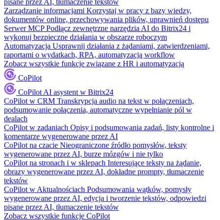
pisane przez AI, tłumaczenie tekstów
Zarządzanie informacjami
Korzystaj w pracy z bazy wiedzy,
dokumentów online, przechowywania plików, uprawnień dostępu
Serwer MCP
Podłącz zewnętrzne narzędzia AI do Bitrix24 i
wykonuj bezpieczne działania w obszarze roboczym
Automatyzacja
Usprawnij działania z żądaniami, zatwierdzeniami,
raportami o wydatkach, RPA, automatyzacją workflow
Zobacz wszystkie funkcje związane z HR i automatyzacją
CoPilot
CoPilot
AI asystent w Bitrix24
CoPilot w CRM
Transkrypcja audio na tekst w połączeniach,
podsumowanie połączenia, automatyczne wypełnianie pól w
dealach
CoPilot w zadaniach
Opisy i podsumowania zadań, listy kontrolne i
komentarze wygenerowane przez AI
CoPilot na czacie
Nieograniczone źródło pomysłów, teksty
wygenerowane przez AI, burze mózgów i nie tylko
CoPilot na stronach i w sklepach
Interesujące teksty na żądanie,
obrazy wygenerowane przez AI, dokładne prompty, tłumaczenie
tekstów
CoPilot w Aktualnościach
Podsumowania wątków, pomysły
wygenerowane przez AI, edycja i tworzenie tekstów, odpowiedzi
pisane przez AI, tłumaczenie tekstów
Zobacz wszystkie funkcje CoPilot