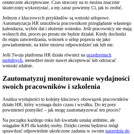
ostatecznie akceptowane. Czas stracony na to można znacznie
skuteczniej wykorzystać, a my zaraz powiemy Ci, jak to zrobić.
Jednym z kluczowych przykładów są wnioski urlopowe.
Automatyzacja HR umożliwia pracownikom przeglądanie własnego
kalendarza, wybór dat i złożenie wniosku. Jeśli pracownicy nie mają
wolnych dni, proces po prostu nie będzie działał. Kiedy dochodzi
do etapu zatwierdzania, wniosek o urlop pojawia się jako
powiadomienie, na które możesz odpowiedzieć tak lub nie.
Jeśli Twoja platforma HR działa również na
urządzeniach
mobilnych
, menedżer może nawet akceptować lub odrzucać
wnioski zdalnie.
Zautomatyzuj monitorowanie wydajności
swoich pracowników i szkolenia
Analiza wydajności to kolejny kluczowy obowiązek pracowników
działu HR, który wymaga dużo czasu i wysiłku. Do tej pory
powinieneś pomyśleć – jak mogę zautomatyzować ten proces?
Na początku każdego roku lub kwartału ustalaj ambitne, ale
osiągalne KPI dla każdej osoby. Dzięki czemu będziesz mógł
sprawdzać odpowiednie ukończone zadania w swoim
narzędziu do