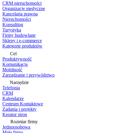
CRM nieruchomości
Organizacje medyczne
Kancelaria prawna
Nieruchomości
Konsulting
Turystyka
Firmy budowlane
Sklepy i e-commerce
Kategorie produktów
Cel
Produktywność
Komunikacja
Mobilność
Zarządzanie i przywództwo
Narzędzie
Telefonia
CRM
Kalendarze
Centrum Kontaktowe
Zadania i projekty
Kreator stron
Rozmiar firmy
Jednoosobowa
Mała firma