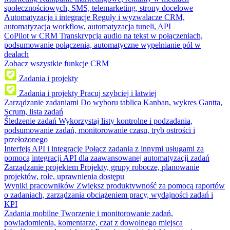
społecznościowych, SMS, telemarketing, strony docelowe
Automatyzacja i integracje
Reguły i wyzwalacze CRM,
automatyzacja workflow, automatyzacja tuneli, API
CoPilot w CRM
Transkrypcja audio na tekst w połączeniach,
podsumowanie połączenia, automatyczne wypełnianie pól w
dealach
Zobacz wszystkie funkcje CRM
Zadania i projekty
Zadania i projekty
Pracuj szybciej i łatwiej
Zarządzanie zadaniami
Do wyboru tablica Kanban, wykres Gantta,
Scrum, lista zadań
Śledzenie zadań
Wykorzystaj listy kontrolne i podzadania,
podsumowanie zadań, monitorowanie czasu, tryb ostrości i
przełożonego
Interfejs API i integracje
Połącz zadania z innymi usługami za
pomocą integracji API dla zaawansowanej automatyzacji zadań
Zarządzanie projektem
Projekty, grupy robocze, planowanie
projektów, role, uprawnienia dostępu
Wyniki pracowników
Zwiększ produktywność za pomocą raportów
o zadaniach, zarządzania obciążeniem pracy, wydajności zadań i
KPI
Zadania mobilne
Tworzenie i monitorowanie zadań,
powiadomienia, komentarze, czat z dowolnego miejsca