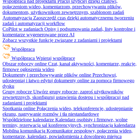
Współpraca nad projektami
Pracuj szybciej dzięki czatowi,
połączeniom wideo, komentarzom, przechowywaniu plików,
dokumentom, użytkownikom zewnętrznym, szablonom zadań
Automatyzacja
Zaoszczędź czas dzięki automatycznemu tworzeniu
zadań i automatyzacji workflow
CoPilot w zadaniach
Opisy i podsumowania zadań, listy kontrolne i
komentarze wygenerowane przez AI
Zobacz wszystkie funkcje związane z zadaniami i projektami
Współpraca
Współpraca
Wpieraj współpracę
Obszar roboczy online
Czat, kanał aktywności, komentarze, reakcje,
firmowe ogłoszenia wideo
Dokumenty i przechowywanie plików online
Przechowuj,
udostępniaj i łatwo edytuj dokumenty online za pomocą firmowego
dysku
Grupy robocze
Utwórz grupy robocze, zaproś użytkowników
zewnętrznych, skonfiguruj ustawienia dostępu i współpracuj nad
zadaniami i projektami
Spotkania online
Połączenia wideo, telekonferencje, udostępnianie
ekranu, nagrywanie rozmów i tła niestandardowe
Współdzielone kalendarze
Kalendarz osobisty i firmowe, wolne
terminy, rezerwacja sal konferencyjnych, synchronizacja kalendarza
Mobilna komunikacja
Komunikator zespołowy, połączenia wideo,
komentarze, kalendarz, powiadomienia z dowolnego miejsca