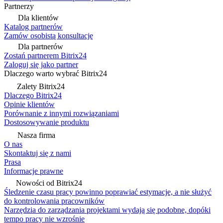
Partnerzy
Dla klientów
Katalog partnerów
Zamów osobistą konsultację
Dla partnerów
Zostań partnerem Bitrix24
Zaloguj się jako partner
Dlaczego warto wybrać Bitrix24
Zalety Bitrix24
Dlaczego Bitrix24
Opinie klientów
Porównanie z innymi rozwiązaniami
Dostosowywanie produktu
Nasza firma
O nas
Skontaktuj się z nami
Prasa
Informacje prawne
Nowości od Bitrix24
Śledzenie czasu pracy powinno poprawiać estymacje, a nie służyć
do kontrolowania pracowników
Narzędzia do zarządzania projektami wydają się podobne, dopóki
tempo pracy nie wzrośnie