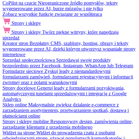
CoPilot na czacie
Nieograniczone źródło pomysłów, teksty
wygenerowane przez AI, burze mózgów i nie tylko
Zobacz wszystkie funkcje związane ze współpracą
Strony i sklepy
Strony i sklepy
Twórz piękne witryny, które napędzają
sprzedaż
Kreator stron
Bezpłatny CMS, szablony, hosting, obrazy i teksty
wygenerowane przez AI, dzięki którym utworzysz wspaniałe strony
internetowe
Sprzedaż społecznościowa
Sprzedawaj swoje produkty
bezpośrednio przez Facebook, Instagram, WhatsApp lub Telegram
Formularze sieciowe
Zyskuj leady z niestandardowymi
formularzami zamówień, formularzami rejestracyjnymi i informacji
zwrotnej oraz z polami warunkowymi
Strony docelowe
Generuj leady z formularzami pozyskiwania,
automatycznymi tunelami sprzedażowymi i integracją z Google
Analytics
Sklep online
Maksymalnie zwiększ działanie e-commerce z
zarządzaniem asortymentem, przetwarzaniem spotkań, dostawą i
płatnościami online
Strony i sklepy mobilne
Responsywny design, zamówienia online,
zarządzanie klientami z urządzenia mobilnego
Widżet na stronę
Widżet do prowadzenia czatu z osobami
odwiedzającymi stronę, używaj popularnych komunikatorów i