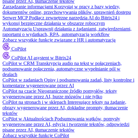
pisane przez AI, tłumaczenie tekstów
Zarządzanie informacjami
Korzystaj w pracy z bazy wiedzy,
dokumentów online, przechowywania plików, uprawnień dostępu
Serwer MCP
Podłącz zewnętrzne narzędzia AI do Bitrix24 i
wykonuj bezpieczne działania w obszarze roboczym
Automatyzacja
Usprawnij działania z żądaniami, zatwierdzeniami,
raportami o wydatkach, RPA, automatyzacją workflow
Zobacz wszystkie funkcje związane z HR i automatyzacją
CoPilot
CoPilot
AI asystent w Bitrix24
CoPilot w CRM
Transkrypcja audio na tekst w połączeniach,
podsumowanie połączenia, automatyczne wypełnianie pól w
dealach
CoPilot w zadaniach
Opisy i podsumowania zadań, listy kontrolne i
komentarze wygenerowane przez AI
CoPilot na czacie
Nieograniczone źródło pomysłów, teksty
wygenerowane przez AI, burze mózgów i nie tylko
CoPilot na stronach i w sklepach
Interesujące teksty na żądanie,
obrazy wygenerowane przez AI, dokładne prompty, tłumaczenie
tekstów
CoPilot w Aktualnościach
Podsumowania wątków, pomysły
wygenerowane przez AI, edycja i tworzenie tekstów, odpowiedzi
pisane przez AI, tłumaczenie tekstów
Zobacz wszystkie funkcje CoPilot