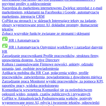
przyjmuj prośby o oddzwonienie
Narzędzia do marketingu internetowego
Zwiększ sprzedaż z e-mail
marketingiem, reklamami na Facebooku i Google, automatyzacją
marketingu, integracją CRM
CoPilot na stronach i w sklepach
Interesujące teksty na żądanie,
obrazy wygenerowane przez AI, dokładne prompty, tłumaczenie
tekstów
Zobacz wszystkie funkcje związane ze stronami i sklepami
HR i Automatyzacja
HR i Automatyzacja
Optymizuj workflowy i zarządzaj danymi
HR
Zarządzanie pracownikami
Profile pracowników, struktura firmy,
uprawnienia dostępu, Active Directory
Kultura i zaangażowanie
Firmowe nowości, ankiety, odznaki
uznania, tagi, osobiste powiadomienia
Aplikacja mobilna dla HR
Czat, połączenia wideo, profile
pracowników, zatwierdzenia, powiadomienia z dowolnego miejsca
Zarządzanie pracą
Monitoruj wyniki pracowników, za pomocą KPI,
raportów pracy, widoku przełożonego
Komunikacja wewnętrzna
Komunikuj się za pośrednictwem
ogłoszeń wideo, notatek, czatów publicznych i prywatnych
CoPilot w Aktualnościach
Podsumowania wątków, pomysły
wygenerowane przez AI, edycja i tworzenie tekstów, odpowiedzi