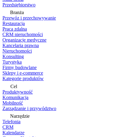
Przedsiębiorstwo
Branża
Przewóz i przechowywanie
Restauracja
Praca zdalna
CRM nieruchomości
Organizacje medyczne
Kancelaria prawna
Nieruchomości
Konsulting
Turystyka
Firmy budowlane
Sklepy i e-commerce
Kategorie produktów
Cel
Produktywność
Komunikacja
Mobilność
Zarządzanie i przywództwo
Narzędzie
Telefonia
CRM
Kalendarze