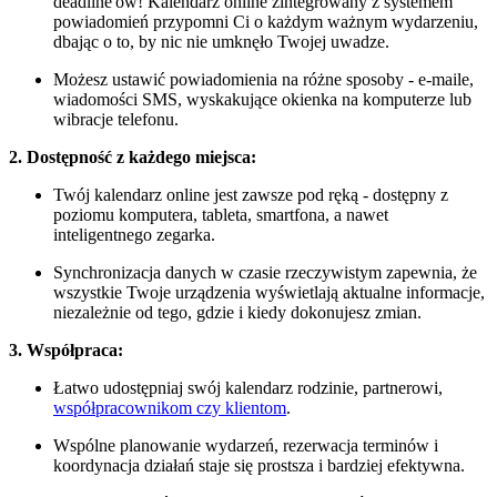
deadline'ów! Kalendarz online zintegrowany z systemem
powiadomień przypomni Ci o każdym ważnym wydarzeniu,
dbając o to, by nic nie umknęło Twojej uwadze.
Możesz ustawić powiadomienia na różne sposoby - e-maile,
wiadomości SMS, wyskakujące okienka na komputerze lub
wibracje telefonu.
2. Dostępność z każdego miejsca:
Twój kalendarz online jest zawsze pod ręką - dostępny z
poziomu komputera, tableta, smartfona, a nawet
inteligentnego zegarka.
Synchronizacja danych w czasie rzeczywistym zapewnia, że ​​
wszystkie Twoje urządzenia wyświetlają aktualne informacje,
niezależnie od tego, gdzie i kiedy dokonujesz zmian.
3. Współpraca:
Łatwo udostępniaj swój kalendarz rodzinie, partnerowi,
współpracownikom czy klientom
.
Wspólne planowanie wydarzeń, rezerwacja terminów i
koordynacja działań staje się prostsza i bardziej efektywna.