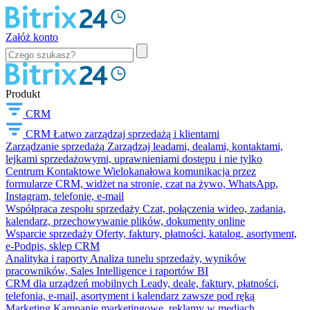
Załóż konto
Produkt
CRM
CRM
Łatwo zarządzaj sprzedażą i klientami
Zarządzanie sprzedażą
Zarządzaj leadami, dealami, kontaktami,
lejkami sprzedażowymi, uprawnieniami dostępu i nie tylko
Centrum Kontaktowe
Wielokanałowa komunikacja przez
formularze CRM, widżet na stronie, czat na żywo, WhatsApp,
Instagram, telefonię, e-mail
Współpraca zespołu sprzedaży
Czat, połączenia wideo, zadania,
kalendarz, przechowywanie plików, dokumenty online
Wsparcie sprzedaży
Oferty, faktury, płatności, katalog, asortyment,
e-Podpis, sklep CRM
Analityka i raporty
Analiza tunelu sprzedaży, wyników
pracowników, Sales Intelligence i raportów BI
CRM dla urządzeń mobilnych
Leady, deale, faktury, płatności,
telefonia, e-mail, asortyment i kalendarz zawsze pod ręką
Marketing
Kampanie marketingowe, reklamy w mediach