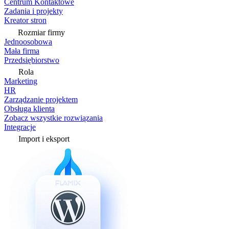
Centrum Kontaktowe
Zadania i projekty
Kreator stron
Rozmiar firmy
Jednoosobowa
Mała firma
Przedsiębiorstwo
Rola
Marketing
HR
Zarządzanie projektem
Obsługa klienta
Zobacz wszystkie rozwiązania
Integracje
Import i eksport