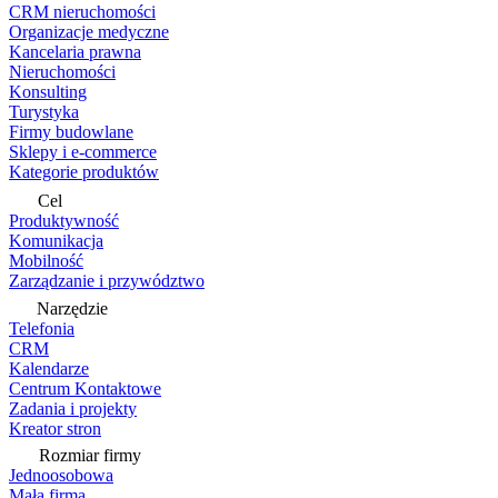
CRM nieruchomości
Organizacje medyczne
Kancelaria prawna
Nieruchomości
Konsulting
Turystyka
Firmy budowlane
Sklepy i e-commerce
Kategorie produktów
Cel
Produktywność
Komunikacja
Mobilność
Zarządzanie i przywództwo
Narzędzie
Telefonia
CRM
Kalendarze
Centrum Kontaktowe
Zadania i projekty
Kreator stron
Rozmiar firmy
Jednoosobowa
Mała firma