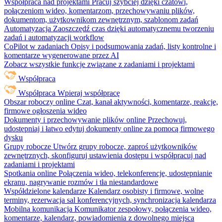
Współpraca nad projektami
Pracuj szybciej dzięki czatowi,
połączeniom wideo, komentarzom, przechowywaniu plików,
dokumentom, użytkownikom zewnętrznym, szablonom zadań
Automatyzacja
Zaoszczędź czas dzięki automatycznemu tworzeniu
zadań i automatyzacji workflow
CoPilot w zadaniach
Opisy i podsumowania zadań, listy kontrolne i
komentarze wygenerowane przez AI
Zobacz wszystkie funkcje związane z zadaniami i projektami
Współpraca
Współpraca
Wpieraj współpracę
Obszar roboczy online
Czat, kanał aktywności, komentarze, reakcje,
firmowe ogłoszenia wideo
Dokumenty i przechowywanie plików online
Przechowuj,
udostępniaj i łatwo edytuj dokumenty online za pomocą firmowego
dysku
Grupy robocze
Utwórz grupy robocze, zaproś użytkowników
zewnętrznych, skonfiguruj ustawienia dostępu i współpracuj nad
zadaniami i projektami
Spotkania online
Połączenia wideo, telekonferencje, udostępnianie
ekranu, nagrywanie rozmów i tła niestandardowe
Współdzielone kalendarze
Kalendarz osobisty i firmowe, wolne
terminy, rezerwacja sal konferencyjnych, synchronizacja kalendarza
Mobilna komunikacja
Komunikator zespołowy, połączenia wideo,
komentarze, kalendarz, powiadomienia z dowolnego miejsca