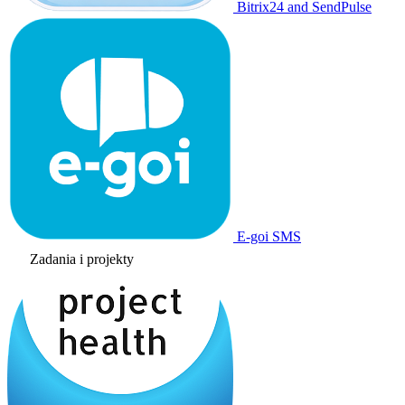
Bitrix24 and SendPulse
E-goi SMS
Zadania i projekty