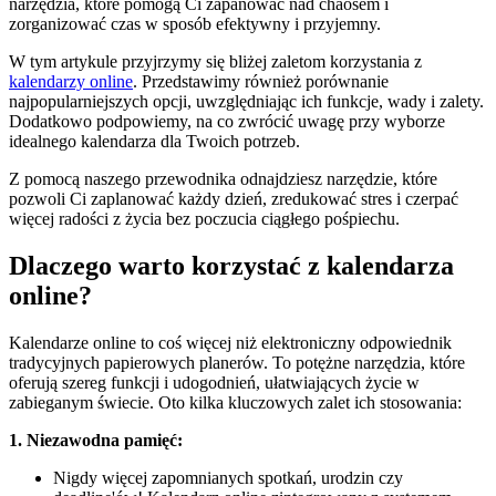
narzędzia, które pomogą Ci zapanować nad chaosem i
zorganizować czas w sposób efektywny i przyjemny.
W tym artykule przyjrzymy się bliżej zaletom korzystania z
kalendarzy online
. Przedstawimy również porównanie
najpopularniejszych opcji, uwzględniając ich funkcje, wady i zalety.
Dodatkowo podpowiemy, na co zwrócić uwagę przy wyborze
idealnego kalendarza dla Twoich potrzeb.
Z pomocą naszego przewodnika odnajdziesz narzędzie, które
pozwoli Ci zaplanować każdy dzień, zredukować stres i czerpać
więcej radości z życia bez poczucia ciągłego pośpiechu.
Dlaczego warto korzystać z kalendarza
online?
Kalendarze online to coś więcej niż elektroniczny odpowiednik
tradycyjnych papierowych planerów. To potężne narzędzia, które
oferują szereg funkcji i udogodnień, ułatwiających życie w
zabieganym świecie. Oto kilka kluczowych zalet ich stosowania:
1. Niezawodna pamięć:
Nigdy więcej zapomnianych spotkań, urodzin czy