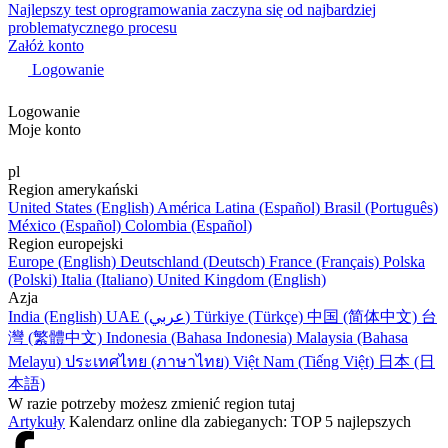
Najlepszy test oprogramowania zaczyna się od najbardziej
problematycznego procesu
Załóż konto
Logowanie
Logowanie
Moje konto
pl
Region amerykański
United States (English)
América Latina (Español)
Brasil (Português)
México (Español)
Colombia (Español)
Region europejski
Europe (English)
Deutschland (Deutsch)
France (Français)
Polska
(Polski)
Italia (Italiano)
United Kingdom (English)
Azja
India (English)
UAE (عربي)
Türkiye (Türkçe)
中国 (简体中文)
台
灣 (繁體中文)
Indonesia (Bahasa Indonesia)
Malaysia (Bahasa
Melayu)
ประเทศไทย (ภาษาไทย)
Việt Nam (Tiếng Việt)
日本 (日
本語)
W razie potrzeby możesz zmienić region tutaj
Artykuły
Kalendarz online dla zabieganych: TOP 5 najlepszych