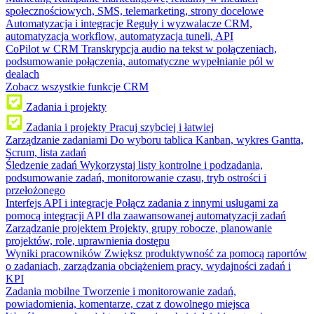
społecznościowych, SMS, telemarketing, strony docelowe
Automatyzacja i integracje
Reguły i wyzwalacze CRM,
automatyzacja workflow, automatyzacja tuneli, API
CoPilot w CRM
Transkrypcja audio na tekst w połączeniach,
podsumowanie połączenia, automatyczne wypełnianie pól w
dealach
Zobacz wszystkie funkcje CRM
Zadania i projekty
Zadania i projekty
Pracuj szybciej i łatwiej
Zarządzanie zadaniami
Do wyboru tablica Kanban, wykres Gantta,
Scrum, lista zadań
Śledzenie zadań
Wykorzystaj listy kontrolne i podzadania,
podsumowanie zadań, monitorowanie czasu, tryb ostrości i
przełożonego
Interfejs API i integracje
Połącz zadania z innymi usługami za
pomocą integracji API dla zaawansowanej automatyzacji zadań
Zarządzanie projektem
Projekty, grupy robocze, planowanie
projektów, role, uprawnienia dostępu
Wyniki pracowników
Zwiększ produktywność za pomocą raportów
o zadaniach, zarządzania obciążeniem pracy, wydajności zadań i
KPI
Zadania mobilne
Tworzenie i monitorowanie zadań,
powiadomienia, komentarze, czat z dowolnego miejsca