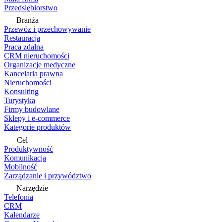
Przedsiębiorstwo
Branża
Przewóz i przechowywanie
Restauracja
Praca zdalna
CRM nieruchomości
Organizacje medyczne
Kancelaria prawna
Nieruchomości
Konsulting
Turystyka
Firmy budowlane
Sklepy i e-commerce
Kategorie produktów
Cel
Produktywność
Komunikacja
Mobilność
Zarządzanie i przywództwo
Narzędzie
Telefonia
CRM
Kalendarze