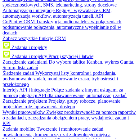
społecznościowych, SMS, telemarketing, strony docelowe
Automatyzacja i integracje
Reguły i wyzwalacze CRM,
automatyzacja workflow, automatyzacja tuneli, API
CoPilot w CRM
Transkrypcja audio na tekst w połączeniach,
podsumowanie połączenia, automatyczne wypełnianie pól w
dealach
Zobacz wszystkie funkcje CRM
Zadania i projekty
Zadania i projekty
Pracuj szybciej i łatwiej
Zarządzanie zadaniami
Do wyboru tablica Kanban, wykres Gantta,
Scrum, lista zadań
Śledzenie zadań
Wykorzystaj listy kontrolne i podzadania,
podsumowanie zadań, monitorowanie czasu, tryb ostrości i
przełożonego
Interfejs API i integracje
Połącz zadania z innymi usługami za
pomocą integracji API dla zaawansowanej automatyzacji zadań
Zarządzanie projektem
Projekty, grupy robocze, planowanie
projektów, role, uprawnienia dostępu
Wyniki pracowników
Zwiększ produktywność za pomocą raportów
o zadaniach, zarządzania obciążeniem pracy, wydajności zadań i
KPI
Zadania mobilne
Tworzenie i monitorowanie zadań,
powiadomienia, komentarze, czat z dowolnego miejsca