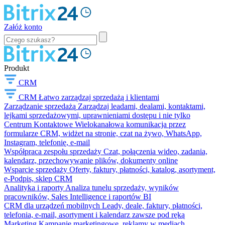
Załóż konto
Produkt
CRM
CRM
Łatwo zarządzaj sprzedażą i klientami
Zarządzanie sprzedażą
Zarządzaj leadami, dealami, kontaktami,
lejkami sprzedażowymi, uprawnieniami dostępu i nie tylko
Centrum Kontaktowe
Wielokanałowa komunikacja przez
formularze CRM, widżet na stronie, czat na żywo, WhatsApp,
Instagram, telefonię, e-mail
Współpraca zespołu sprzedaży
Czat, połączenia wideo, zadania,
kalendarz, przechowywanie plików, dokumenty online
Wsparcie sprzedaży
Oferty, faktury, płatności, katalog, asortyment,
e-Podpis, sklep CRM
Analityka i raporty
Analiza tunelu sprzedaży, wyników
pracowników, Sales Intelligence i raportów BI
CRM dla urządzeń mobilnych
Leady, deale, faktury, płatności,
telefonia, e-mail, asortyment i kalendarz zawsze pod ręką
Marketing
Kampanie marketingowe, reklamy w mediach