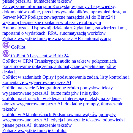
pisane przez AI, tłumaczenie tekstów
Zarządzanie informacjami
Korzystaj w pracy z bazy wiedzy,
dokumentów online, przechowywania plików, uprawnień dostępu
Serwer MCP
Podłącz zewnętrzne narzędzia AI do Bitrix24 i
wykonuj bezpieczne działania w obszarze roboczym
Automatyzacja
Usprawnij działania z żądaniami, zatwierdzeniami,
raportami o wydatkach, RPA, automatyzacją workflow
Zobacz wszystkie funkcje związane z HR i automatyzacją
CoPilot
CoPilot
AI asystent w Bitrix24
CoPilot w CRM
Transkrypcja audio na tekst w połączeniach,
podsumowanie połączenia, automatyczne wypełnianie pól w
dealach
CoPilot w zadaniach
Opisy i podsumowania zadań, listy kontrolne i
komentarze wygenerowane przez AI
CoPilot na czacie
Nieograniczone źródło pomysłów, teksty
wygenerowane przez AI, burze mózgów i nie tylko
CoPilot na stronach i w sklepach
Interesujące teksty na żądanie,
obrazy wygenerowane przez AI, dokładne prompty, tłumaczenie
tekstów
CoPilot w Aktualnościach
Podsumowania wątków, pomysły
wygenerowane przez AI, edycja i tworzenie tekstów, odpowiedzi
pisane przez AI, tłumaczenie tekstów
Zobacz wszystkie funkcje CoPilot