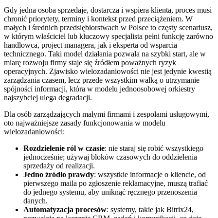
Gdy jedna osoba sprzedaje, dostarcza i wspiera klienta, proces musi
chronić priorytety, terminy i kontekst przed przeciążeniem. W
małych i średnich przedsiębiorstwach w Polsce to częsty scenariusz,
w którym właściciel lub kluczowy specjalista pełni funkcję zarówno
handlowca, project managera, jak i eksperta od wsparcia
technicznego. Taki model działania pozwala na szybki start, ale w
miarę rozwoju firmy staje się źródłem poważnych ryzyk
operacyjnych. Zjawisko wielozadaniowości nie jest jedynie kwestią
zarządzania czasem, lecz przede wszystkim walką o utrzymanie
spójności informacji, która w modelu jednoosobowej orkiestry
najszybciej ulega degradacji.
Dla osób zarządzających małymi firmami i zespołami usługowymi,
oto najważniejsze zasady funkcjonowania w modelu
wielozadaniowości:
Rozdzielenie ról w czasie
: nie staraj się robić wszystkiego
jednocześnie; używaj bloków czasowych do oddzielenia
sprzedaży od realizacji.
Jedno źródło prawdy
: wszystkie informacje o kliencie, od
pierwszego maila po zgłoszenie reklamacyjne, muszą trafiać
do jednego systemu, aby uniknąć ręcznego przenoszenia
danych.
Automatyzacja procesów
: systemy, takie jak Bitrix24,