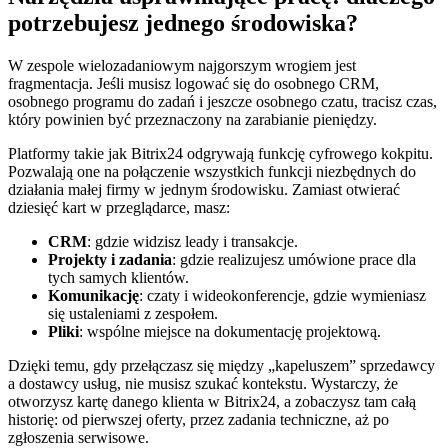
potrzebujesz jednego środowiska?
W zespole wielozadaniowym najgorszym wrogiem jest
fragmentacja. Jeśli musisz logować się do osobnego CRM,
osobnego programu do zadań i jeszcze osobnego czatu, tracisz czas,
który powinien być przeznaczony na zarabianie pieniędzy.
Platformy takie jak Bitrix24 odgrywają funkcję cyfrowego kokpitu.
Pozwalają one na połączenie wszystkich funkcji niezbędnych do
działania małej firmy w jednym środowisku. Zamiast otwierać
dziesięć kart w przeglądarce, masz:
CRM
: gdzie widzisz leady i transakcje.
Projekty i zadania
: gdzie realizujesz umówione prace dla
tych samych klientów.
Komunikację
: czaty i wideokonferencje, gdzie wymieniasz
się ustaleniami z zespołem.
Pliki
: wspólne miejsce na dokumentację projektową.
Dzięki temu, gdy przełączasz się między „kapeluszem” sprzedawcy
a dostawcy usług, nie musisz szukać kontekstu. Wystarczy, że
otworzysz kartę danego klienta w Bitrix24, a zobaczysz tam całą
historię: od pierwszej oferty, przez zadania techniczne, aż po
zgłoszenia serwisowe.