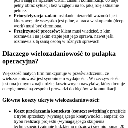
pozwalają na łączenie CRM, zadań i komunikacji, co daje
pełny obraz sytuacji bez względu na to, jaką rolę aktualnie
pełnisz.
Priorytetyzacja zadań
: ustalanie hierarchii ważności jest
kluczowe; nie wszystko jest pilne, a praca w skupieniu (deep
work) musi być chroniona.
Przejrzystość procesów
: klient musi wiedzieć, z kim
rozmawia i na jakim etapie jest jego sprawa, nawet jeśli
rozmawia z tą samą osobą w różnych sprawach.
Dlaczego wielozadaniowość to pułapka
operacyjna?
Większość małych firm funkcjonuje w przeświadczeniu, że
wielozadaniowość jest synonimem wydajności. W rzeczywistości
jest ona jednym z najbardziej kosztownych nawyków, który drenuje
energię mentalną zespołu i prowadzi do błędów w komunikacji.
Główne koszty ukryte wielozadaniowości:
Koszt przełączania kontekstu (context switching)
: przejście
z trybu sprzedaży (wymagającego kreatywności i empatii) do
trybu realizacji projektu (wymagającego skupienia
technicznego) zajmuje ludzkiemu mózgowi średnio ponad 20