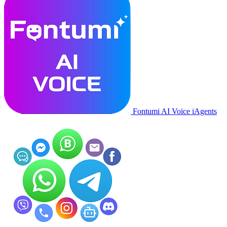
Fontumi AI Voice iAgents