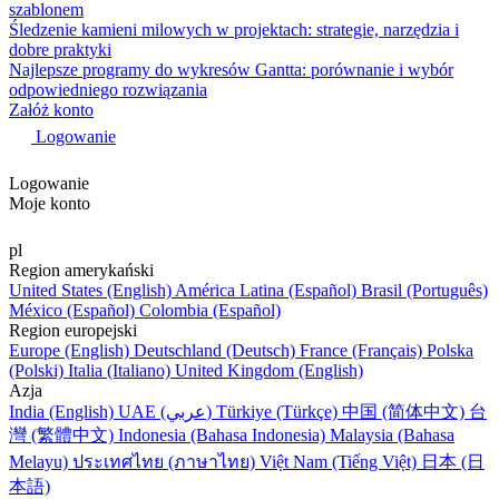
szablonem
Śledzenie kamieni milowych w projektach: strategie, narzędzia i
dobre praktyki
Najlepsze programy do wykresów Gantta: porównanie i wybór
odpowiedniego rozwiązania
Załóż konto
Logowanie
Logowanie
Moje konto
pl
Region amerykański
United States (English)
América Latina (Español)
Brasil (Português)
México (Español)
Colombia (Español)
Region europejski
Europe (English)
Deutschland (Deutsch)
France (Français)
Polska
(Polski)
Italia (Italiano)
United Kingdom (English)
Azja
India (English)
UAE (عربي)
Türkiye (Türkçe)
中国 (简体中文)
台
灣 (繁體中文)
Indonesia (Bahasa Indonesia)
Malaysia (Bahasa
Melayu)
ประเทศไทย (ภาษาไทย)
Việt Nam (Tiếng Việt)
日本 (日
本語)