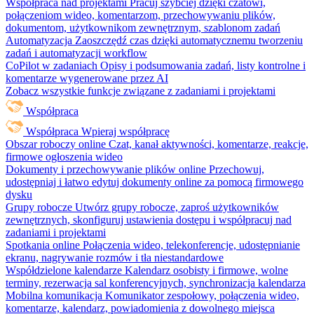
Współpraca nad projektami
Pracuj szybciej dzięki czatowi,
połączeniom wideo, komentarzom, przechowywaniu plików,
dokumentom, użytkownikom zewnętrznym, szablonom zadań
Automatyzacja
Zaoszczędź czas dzięki automatycznemu tworzeniu
zadań i automatyzacji workflow
CoPilot w zadaniach
Opisy i podsumowania zadań, listy kontrolne i
komentarze wygenerowane przez AI
Zobacz wszystkie funkcje związane z zadaniami i projektami
Współpraca
Współpraca
Wpieraj współpracę
Obszar roboczy online
Czat, kanał aktywności, komentarze, reakcje,
firmowe ogłoszenia wideo
Dokumenty i przechowywanie plików online
Przechowuj,
udostępniaj i łatwo edytuj dokumenty online za pomocą firmowego
dysku
Grupy robocze
Utwórz grupy robocze, zaproś użytkowników
zewnętrznych, skonfiguruj ustawienia dostępu i współpracuj nad
zadaniami i projektami
Spotkania online
Połączenia wideo, telekonferencje, udostępnianie
ekranu, nagrywanie rozmów i tła niestandardowe
Współdzielone kalendarze
Kalendarz osobisty i firmowe, wolne
terminy, rezerwacja sal konferencyjnych, synchronizacja kalendarza
Mobilna komunikacja
Komunikator zespołowy, połączenia wideo,
komentarze, kalendarz, powiadomienia z dowolnego miejsca