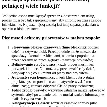
pełniącej wiele funkcji?
Jeśli jedna osoba musi łączyć sprzedaż z dostarczaniem usług,
proces musi być tak zaprojektowany, aby chronić jej czas i zasoby
intelektualne. Najważniejszą zasadą jest tutaj separacja działań w
oparciu o bloki czasowe.
Pięć metod ochrony priorytetów w małym zespole:
Stosowanie bloków czasowych (time blocking)
: podziel
dzień na sztywne bloki. Przedpołudnie może należeć do
sprzedaży i kontaktu z klientami, natomiast popołudnia
przeznaczamy na pracę głęboką (realizację projektów).
Definiowanie etapów pracy
: każdy proces musi mieć
początek i koniec. Nie można „sprzedawać” cały dzień,
odrywając się co 15 minut od pracy nad projektem.
Automatyzacja komunikacji
: jeśli klient pyta o status
projektu, system powinien automatycznie wysłać mu
aktualizację, zamiast odrywać Cię od pracy technicznej.
Jedno źródło prawdy
: wszystkie ustalenia muszą lądować w
systemie, abyś po zmianie roli nie musiał szukać informacji w
mailach czy na czatach.
Kategoryzacja zgłoszeń
: rozdziel czasowo sprawy pilne