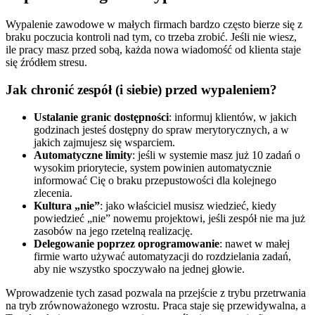
Wypalenie zawodowe w małych firmach bardzo często bierze się z
braku poczucia kontroli nad tym, co trzeba zrobić. Jeśli nie wiesz,
ile pracy masz przed sobą, każda nowa wiadomość od klienta staje
się źródłem stresu.
Jak chronić zespół (i siebie) przed wypaleniem?
Ustalanie granic dostępności
: informuj klientów, w jakich
godzinach jesteś dostępny do spraw merytorycznych, a w
jakich zajmujesz się wsparciem.
Automatyczne limity
: jeśli w systemie masz już 10 zadań o
wysokim priorytecie, system powinien automatycznie
informować Cię o braku przepustowości dla kolejnego
zlecenia.
Kultura „nie”
: jako właściciel musisz wiedzieć, kiedy
powiedzieć „nie” nowemu projektowi, jeśli zespół nie ma już
zasobów na jego rzetelną realizację.
Delegowanie poprzez oprogramowanie
: nawet w małej
firmie warto używać automatyzacji do rozdzielania zadań,
aby nie wszystko spoczywało na jednej głowie.
Wprowadzenie tych zasad pozwala na przejście z trybu przetrwania
na tryb zrównoważonego wzrostu. Praca staje się przewidywalna, a