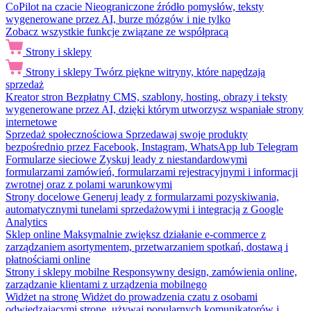
CoPilot na czacie
Nieograniczone źródło pomysłów, teksty
wygenerowane przez AI, burze mózgów i nie tylko
Zobacz wszystkie funkcje związane ze współpracą
Strony i sklepy
Strony i sklepy
Twórz piękne witryny, które napędzają
sprzedaż
Kreator stron
Bezpłatny CMS, szablony, hosting, obrazy i teksty
wygenerowane przez AI, dzięki którym utworzysz wspaniałe strony
internetowe
Sprzedaż społecznościowa
Sprzedawaj swoje produkty
bezpośrednio przez Facebook, Instagram, WhatsApp lub Telegram
Formularze sieciowe
Zyskuj leady z niestandardowymi
formularzami zamówień, formularzami rejestracyjnymi i informacji
zwrotnej oraz z polami warunkowymi
Strony docelowe
Generuj leady z formularzami pozyskiwania,
automatycznymi tunelami sprzedażowymi i integracją z Google
Analytics
Sklep online
Maksymalnie zwiększ działanie e-commerce z
zarządzaniem asortymentem, przetwarzaniem spotkań, dostawą i
płatnościami online
Strony i sklepy mobilne
Responsywny design, zamówienia online,
zarządzanie klientami z urządzenia mobilnego
Widżet na stronę
Widżet do prowadzenia czatu z osobami
odwiedzającymi stronę, używaj popularnych komunikatorów i