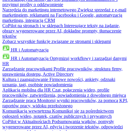
przyjmuj prośby o oddzwonienie
Narzędzia do marketingu internetowego
Zwiększ sprzedaż z e-mail
marketingiem, reklamami na Facebooku i Google, automatyzacją
marketingu, integracją CRM
CoPilot na stronach i w sklepach
Interesujące teksty na żądanie,
obrazy wygenerowane przez AI, dokładne prompty, tłumaczenie
tekstów
Zobacz wszystkie funkcje związane ze stronami i sklepami
HR i Automatyzacja
HR i Automatyzacja
Optymizuj workflowy i zarządzaj danymi
HR
Zarządzanie pracownikami
Profile pracowników, struktura firmy,
uprawnienia dostępu, Active Directory
Kultura i zaangażowanie
Firmowe nowości, ankiety, odznaki
uznania, tagi, osobiste powiadomienia
Aplikacja mobilna dla HR
Czat, połączenia wideo, profile
pracowników, zatwierdzenia, powiadomienia z dowolnego miejsca
Zarządzanie pracą
Monitoruj wyniki pracowników, za pomocą KPI,
raportów pracy, widoku przełożonego
Komunikacja wewnętrzna
Komunikuj się za pośrednictwem
ogłoszeń wideo, notatek, czatów publicznych i prywatnych
CoPilot w Aktualnościach
Podsumowania wątków, pomysły
wygenerowane przez AI, edycja i tworzenie tekstów, odpowiedzi