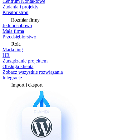
Centrum Kontaktowe
Zadania i projekty
Kreator stron
Rozmiar firmy
Jednoosobowa
Mała firma
Przedsiębiorstwo
Rola
Marketing
HR
Zarządzanie projektem
Obsługa klienta
Zobacz wszystkie rozwiązania
Integracje
Import i eksport