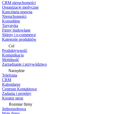
CRM nieruchomości
Organizacje medyczne
Kancelaria prawna
Nieruchomości
Konsulting
Turystyka
Firmy budowlane
Sklepy i e-commerce
Kategorie produktów
Cel
Produktywność
Komunikacja
Mobilność
Zarządzanie i przywództwo
Narzędzie
Telefonia
CRM
Kalendarze
Centrum Kontaktowe
Zadania i projekty
Kreator stron
Rozmiar firmy
Jednoosobowa
Mała firma