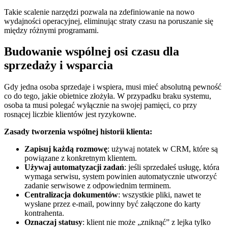
Takie scalenie narzędzi pozwala na zdefiniowanie na nowo
wydajności operacyjnej, eliminując straty czasu na poruszanie się
między różnymi programami.
Budowanie wspólnej osi czasu dla
sprzedaży i wsparcia
Gdy jedna osoba sprzedaje i wspiera, musi mieć absolutną pewność
co do tego, jakie obietnice złożyła. W przypadku braku systemu,
osoba ta musi polegać wyłącznie na swojej pamięci, co przy
rosnącej liczbie klientów jest ryzykowne.
Zasady tworzenia wspólnej historii klienta:
Zapisuj każdą rozmowę
: używaj notatek w CRM, które są
powiązane z konkretnym klientem.
Używaj automatyzacji zadań
: jeśli sprzedałeś usługę, która
wymaga serwisu, system powinien automatycznie utworzyć
zadanie serwisowe z odpowiednim terminem.
Centralizacja dokumentów
: wszystkie pliki, nawet te
wysłane przez e-mail, powinny być załączone do karty
kontrahenta.
Oznaczaj statusy
: klient nie może „zniknąć” z lejka tylko