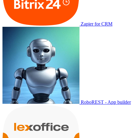
Zapier for CRM
RoboREST - App builder