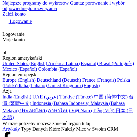
Najlepsze programy do wykresów Gantta: porównanie i wybór
odpowiedniego rozwiązania
Załóż konto
Logowanie
Logowanie
Moje konto
pl
Region amerykański
United States (English)
América Latina (Español)
Brasil (Português)
México (Español)
Colombia (Español)
Region europejski
Europe (English)
Deutschland (Deutsch)
France (Français)
Polska
(Polski)
Italia (Italiano)
United Kingdom (English)
Azja
India (English)
UAE (عربي)
Türkiye (Türkçe)
中国 (简体中文)
台
灣 (繁體中文)
Indonesia (Bahasa Indonesia)
Malaysia (Bahasa
Melayu)
ประเทศไทย (ภาษาไทย)
Việt Nam (Tiếng Việt)
日本 (日
本語)
W razie potrzeby możesz zmienić region tutaj
Artykuły
Typy Danych Które Należy Mieć w Swoim CRM