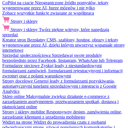
CoPilot na czacie
Nieograniczone źródło pomysłów, teksty
wygenerowane przez AI, burze mózgów i nie tylko
Zobacz wszystkie funkcje związane ze współpracą
Strony i sklepy
Strony i sklepy
Twórz piękne witryny, które napędzają
sprzedaż
Kreator stron
Bezpłatny CMS, szablony, hosting, obrazy i teksty
wygenerowane przez AI, dzięki którym utworzysz wspaniałe strony
internetowe
Sprzedaż społecznościowa
Sprzedawaj swoje produkty
bezpośrednio przez Facebook, Instagram, WhatsApp lub Telegram
Formularze sieciowe
Zyskuj leady z niestandardowymi
formularzami zamówień, formularzami rejestracyjnymi i informacji
zwrotnej oraz z polami warunkowymi
Strony docelowe
Generuj leady z formularzami pozyskiwania,
automatycznymi tunelami sprzedażowymi i integracją z Google
Analytics
Sklep online
Maksymalnie zwiększ działanie e-commerce z
zarządzaniem asortymentem, przetwarzaniem spotkań, dostawą i
płatnościami online
Strony i sklepy mobilne
Responsywny design, zamówienia online,
zarządzanie klientami z urządzenia mobilnego
Widżet na stronę
Widżet do prowadzenia czatu z osobami
odwiedzającymi stronę, używaj popularnych komunikatorów i