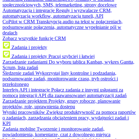
społecznościowych, SMS, telemarketing, strony docelowe
Automatyzacja i integracje
Reguły i wyzwalacze CRM,
automatyzacja workflow, automatyzacja tuneli, API
CoPilot w CRM
Transkrypcja audio na tekst w połączeniach,
podsumowanie połączenia, automatyczne wypełnianie pól w
dealach
Zobacz wszystkie funkcje CRM
Zadania i projekty
Zadania i projekty
Pracuj szybciej i łatwiej
Zarządzanie zadaniami
Do wyboru tablica Kanban, wykres Gantta,
Scrum, lista zadań
Śledzenie zadań
Wykorzystaj listy kontrolne i podzadania,
podsumowanie zadań, monitorowanie czasu, tryb ostrości i
przełożonego
Interfejs API i integracje
Połącz zadania z innymi usługami za
pomocą integracji API dla zaawansowanej automatyzacji zadań
Zarządzanie projektem
Projekty, grupy robocze, planowanie
projektów, role, uprawnienia dostępu
Wyniki pracowników
Zwiększ produktywność za pomocą raportów
o zadaniach, zarządzania obciążeniem pracy, wydajności zadań i
KPI
Zadania mobilne
Tworzenie i monitorowanie zadań,
powiadomienia, komentarze, czat z dowolnego miejsca