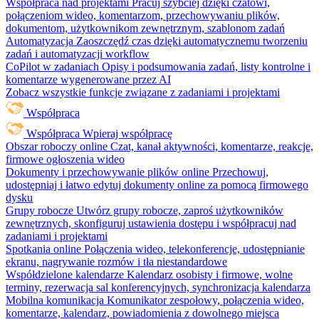
Współpraca nad projektami
Pracuj szybciej dzięki czatowi,
połączeniom wideo, komentarzom, przechowywaniu plików,
dokumentom, użytkownikom zewnętrznym, szablonom zadań
Automatyzacja
Zaoszczędź czas dzięki automatycznemu tworzeniu
zadań i automatyzacji workflow
CoPilot w zadaniach
Opisy i podsumowania zadań, listy kontrolne i
komentarze wygenerowane przez AI
Zobacz wszystkie funkcje związane z zadaniami i projektami
Współpraca
Współpraca
Wpieraj współpracę
Obszar roboczy online
Czat, kanał aktywności, komentarze, reakcje,
firmowe ogłoszenia wideo
Dokumenty i przechowywanie plików online
Przechowuj,
udostępniaj i łatwo edytuj dokumenty online za pomocą firmowego
dysku
Grupy robocze
Utwórz grupy robocze, zaproś użytkowników
zewnętrznych, skonfiguruj ustawienia dostępu i współpracuj nad
zadaniami i projektami
Spotkania online
Połączenia wideo, telekonferencje, udostępnianie
ekranu, nagrywanie rozmów i tła niestandardowe
Współdzielone kalendarze
Kalendarz osobisty i firmowe, wolne
terminy, rezerwacja sal konferencyjnych, synchronizacja kalendarza
Mobilna komunikacja
Komunikator zespołowy, połączenia wideo,
komentarze, kalendarz, powiadomienia z dowolnego miejsca