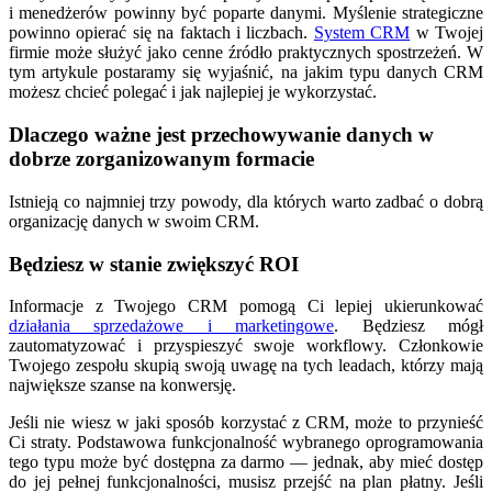
i menedżerów powinny być poparte danymi. Myślenie strategiczne
powinno opierać się na faktach i liczbach.
System CRM
w Twojej
firmie może służyć jako cenne źródło praktycznych spostrzeżeń. W
tym artykule postaramy się wyjaśnić, na jakim typu danych CRM
możesz chcieć polegać i jak najlepiej je wykorzystać.
Dlaczego ważne jest przechowywanie danych w
dobrze zorganizowanym formacie
Istnieją co najmniej trzy powody, dla których warto zadbać o dobrą
organizację danych w swoim CRM.
Będziesz w stanie zwiększyć ROI
Informacje z Twojego CRM pomogą Ci lepiej ukierunkować
działania sprzedażowe i marketingowe
. Będziesz mógł
zautomatyzować i przyspieszyć swoje workflowy. Członkowie
Twojego zespołu skupią swoją uwagę na tych leadach, którzy mają
największe szanse na konwersję.
Jeśli nie wiesz w jaki sposób korzystać z CRM, może to przynieść
Ci straty. Podstawowa funkcjonalność wybranego oprogramowania
tego typu może być dostępna za darmo — jednak, aby mieć dostęp
do jej pełnej funkcjonalności, musisz przejść na plan płatny. Jeśli