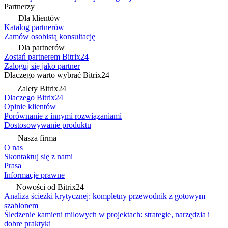
Partnerzy
Dla klientów
Katalog partnerów
Zamów osobistą konsultację
Dla partnerów
Zostań partnerem Bitrix24
Zaloguj się jako partner
Dlaczego warto wybrać Bitrix24
Zalety Bitrix24
Dlaczego Bitrix24
Opinie klientów
Porównanie z innymi rozwiązaniami
Dostosowywanie produktu
Nasza firma
O nas
Skontaktuj się z nami
Prasa
Informacje prawne
Nowości od Bitrix24
Analiza ścieżki krytycznej: kompletny przewodnik z gotowym
szablonem
Śledzenie kamieni milowych w projektach: strategie, narzędzia i
dobre praktyki