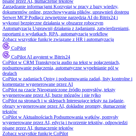
pisane przez AI, tłumaczenie tekstów
Zarządzanie informacjami
Korzystaj w pracy z bazy wiedzy,
dokumentów online, przechowywania plików, uprawnień dostępu
Serwer MCP
Podłącz zewnętrzne narzędzia AI do Bitrix24 i
wykonuj bezpieczne działania w obszarze roboczym
Automatyzacja
Usprawnij działania z żądaniami, zatwierdzeniami,
raportami o wydatkach, RPA, automatyzacją workflow
Zobacz wszystkie funkcje związane z HR i automatyzacją
CoPilot
CoPilot
AI asystent w Bitrix24
CoPilot w CRM
Transkrypcja audio na tekst w połączeniach,
podsumowanie połączenia, automatyczne wypełnianie pól w
dealach
CoPilot w zadaniach
Opisy i podsumowania zadań, listy kontrolne i
komentarze wygenerowane przez AI
CoPilot na czacie
Nieograniczone źródło pomysłów, teksty
wygenerowane przez AI, burze mózgów i nie tylko
CoPilot na stronach i w sklepach
Interesujące teksty na żądanie,
obrazy wygenerowane przez AI, dokładne prompty, tłumaczenie
tekstów
CoPilot w Aktualnościach
Podsumowania wątków, pomysły
wygenerowane przez AI, edycja i tworzenie tekstów, odpowiedzi
pisane przez AI, tłumaczenie tekstów
Zobacz wszystkie funkcje CoPilot