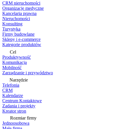
CRM nieruchomości
Organizacje medyczne
Kancelaria prawna
Nieruchomości
Konsulting
Turystyka
Firmy budowlane
Sklepy i e-commerce
Kategorie produktów
Cel
Produktywność
Komunikacja
Mobilność
Zarządzanie i przywództwo
Narzędzie
Telefonia
CRM
Kalendarze
Centrum Kontaktowe
Zadania i projekty
Kreator stron
Rozmiar firmy
Jednoosobowa
Mała firma