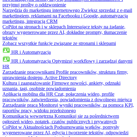
przyjmuj prośby o oddzwonienie
Narzędzia do marketingu internetowego
Zwiększ sprzedaż z e-mail
marketingiem, reklamami na Facebooku i Google, automatyzacją
marketingu, integracją CRM
CoPilot na stronach i w sklepach
Interesujące teksty na żądanie,
obrazy wygenerowane przez AI, dokładne prompty, tłumaczenie
tekstów
Zobacz wszystkie funkcje związane ze stronami i sklepami
HR i Automatyzacja
HR i Automatyzacja
Optymizuj workflowy i zarządzaj danymi
HR
Zarządzanie pracownikami
Profile pracowników, struktura firmy,
uprawnienia dostępu, Active Directory
Kultura i zaangażowanie
Firmowe nowości, ankiety, odznaki
uznania, tagi, osobiste powiadomienia
Aplikacja mobilna dla HR
Czat, połączenia wideo, profile
pracowników, zatwierdzenia, powiadomienia z dowolnego miejsca
Zarządzanie pracą
Monitoruj wyniki pracowników, za pomocą KPI,
raportów pracy, widoku przełożonego
Komunikacja wewnętrzna
Komunikuj się za pośrednictwem
ogłoszeń wideo, notatek, czatów publicznych i prywatnych
CoPilot w Aktualnościach
Podsumowania wątków, pomysły
wygenerowane przez AI, edycja i tworzenie tekstów, odpowiedzi