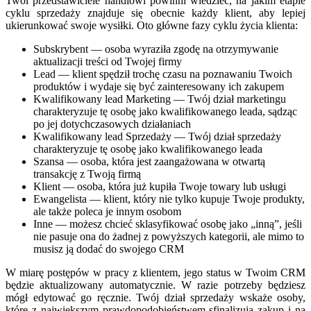
Twoi przedstawiciele handlowi powinni wiedzieć, na jakim etapie
cyklu sprzedaży znajduje się obecnie każdy klient, aby lepiej
ukierunkować swoje wysiłki. Oto główne fazy cyklu życia klienta:
Subskrybent — osoba wyraziła zgodę na otrzymywanie
aktualizacji treści od Twojej firmy
Lead — klient spędził trochę czasu na poznawaniu Twoich
produktów i wydaje się być zainteresowany ich zakupem
Kwalifikowany lead Marketing — Twój dział marketingu
charakteryzuje tę osobę jako kwalifikowanego leada, sądząc
po jej dotychczasowych działaniach
Kwalifikowany lead Sprzedaży — Twój dział sprzedaży
charakteryzuje tę osobę jako kwalifikowanego leada
Szansa — osoba, która jest zaangażowana w otwartą
transakcję z Twoją firmą
Klient — osoba, która już kupiła Twoje towary lub usługi
Ewangelista — klient, który nie tylko kupuje Twoje produkty,
ale także poleca je innym osobom
Inne — możesz chcieć sklasyfikować osobę jako „inną”, jeśli
nie pasuje ona do żadnej z powyższych kategorii, ale mimo to
musisz ją dodać do swojego CRM
W miarę postępów w pracy z klientem, jego status w Twoim CRM
będzie aktualizowany automatycznie. W razie potrzeby będziesz
mógł edytować go ręcznie. Twój dział sprzedaży wskaże osoby,
które z największym prawdopodobieństwem sfinalizują zakup i na