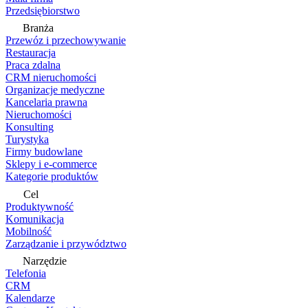
Przedsiębiorstwo
Branża
Przewóz i przechowywanie
Restauracja
Praca zdalna
CRM nieruchomości
Organizacje medyczne
Kancelaria prawna
Nieruchomości
Konsulting
Turystyka
Firmy budowlane
Sklepy i e-commerce
Kategorie produktów
Cel
Produktywność
Komunikacja
Mobilność
Zarządzanie i przywództwo
Narzędzie
Telefonia
CRM
Kalendarze