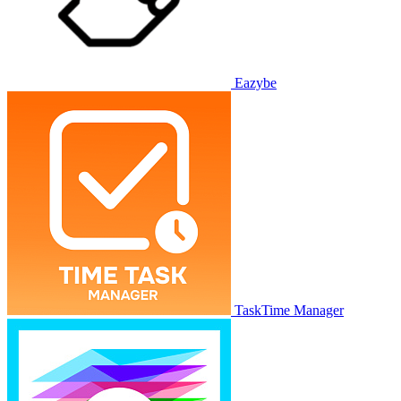
Eazybe
TaskTime Manager