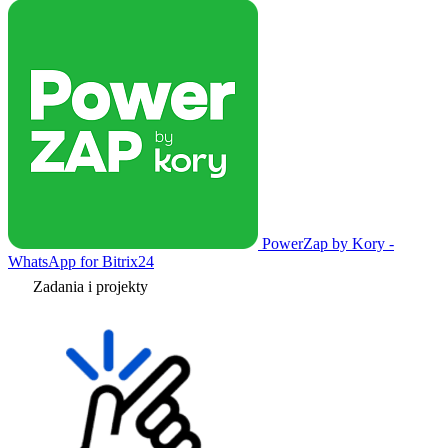
PowerZap by Kory -
WhatsApp for Bitrix24
Zadania i projekty