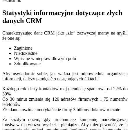
lekarskim.
Statystyki informacyjne dotyczące złych
danych CRM
Charakteryzując dane CRM jako „złe
”
zazwyczaj mamy na myśli,
że one są:
Zaginione
Niedokładne
Wpisane w nieprawidłowym polu
Zduplikowane
Aby uświadomić sobie, jak ważna jest odpowiednia organizacja
informacji, należy pamiętać o następujących faktach:
Każdego roku listy kontaktów mają tendecję spadkową od 22% do
30%
Co 30 minut zmienia się 120 adresów firmowych i 75 numerów
telefonów
Złe dane kosztują amerykańskie firmy 3 biliony dolarów rocznie
Za każdym razem, gdy uruchamiasz kampanię marketingową,
musisz w nią włożyć wysiłek i pieniądze. Aby mieć pewność, że ta
inwestycja się opłaci, powinieneś budować swoją kampanię za