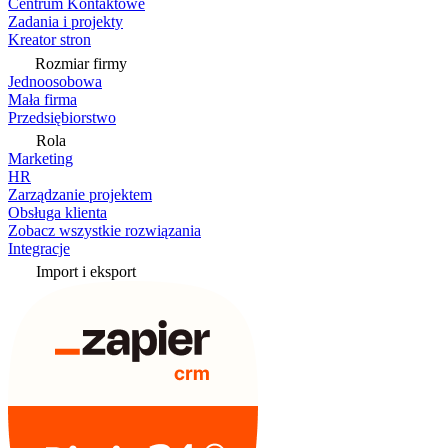
Centrum Kontaktowe
Zadania i projekty
Kreator stron
Rozmiar firmy
Jednoosobowa
Mała firma
Przedsiębiorstwo
Rola
Marketing
HR
Zarządzanie projektem
Obsługa klienta
Zobacz wszystkie rozwiązania
Integracje
Import i eksport