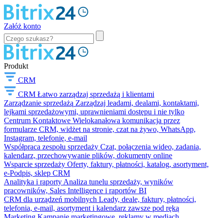
Załóż konto
Produkt
CRM
CRM
Łatwo zarządzaj sprzedażą i klientami
Zarządzanie sprzedażą
Zarządzaj leadami, dealami, kontaktami,
lejkami sprzedażowymi, uprawnieniami dostępu i nie tylko
Centrum Kontaktowe
Wielokanałowa komunikacja przez
formularze CRM, widżet na stronie, czat na żywo, WhatsApp,
Instagram, telefonię, e-mail
Współpraca zespołu sprzedaży
Czat, połączenia wideo, zadania,
kalendarz, przechowywanie plików, dokumenty online
Wsparcie sprzedaży
Oferty, faktury, płatności, katalog, asortyment,
e-Podpis, sklep CRM
Analityka i raporty
Analiza tunelu sprzedaży, wyników
pracowników, Sales Intelligence i raportów BI
CRM dla urządzeń mobilnych
Leady, deale, faktury, płatności,
telefonia, e-mail, asortyment i kalendarz zawsze pod ręką
Marketing
Kampanie marketingowe, reklamy w mediach