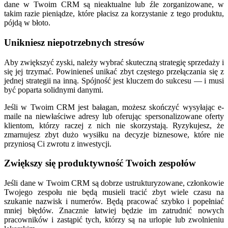
dane w Twoim CRM są nieaktualne lub źle zorganizowane, w
takim razie pieniądze, które płacisz za korzystanie z tego produktu,
pójdą w błoto.
Unikniesz niepotrzebnych stresów
Aby zwiększyć zyski, należy wybrać skuteczną strategię sprzedaży i
się jej trzymać. Powinieneś unikać zbyt częstego przełączania się z
jednej strategii na inną. Spójność jest kluczem do sukcesu — i musi
być poparta solidnymi danymi.
Jeśli w Twoim CRM jest bałagan, możesz skończyć wysyłając e-
maile na niewłaściwe adresy lub oferując spersonalizowane oferty
klientom, którzy raczej z nich nie skorzystają. Ryzykujesz, że
zmarnujesz zbyt dużo wysiłku na decyzje biznesowe, które nie
przyniosą Ci zwrotu z inwestycji.
Zwiększy się produktywność Twoich zespołów
Jeśli dane w Twoim CRM są dobrze ustrukturyzowane, członkowie
Twojego zespołu nie będą musieli tracić zbyt wiele czasu na
szukanie nazwisk i numerów. Będą pracować szybko i popełniać
mniej błędów. Znacznie łatwiej będzie im zatrudnić nowych
pracowników i zastąpić tych, którzy są na urlopie lub zwolnieniu