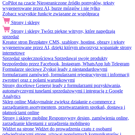
CoPilot na czacie
Nieograniczone źródło pomysłów, teksty
wygenerowane przez AI, burze mózgów i nie tylko
Zobacz wszystkie funkcje związane ze współpracą
Strony i sklepy
Strony i sklepy
Twórz piękne witryny, które napędzają
sprzedaż
Kreator stron
Bezpłatny CMS, szablony, hosting, obrazy i teksty
wygenerowane przez AI, dzięki którym utworzysz wspaniałe strony
internetowe
Sprzedaż społecznościowa
Sprzedawaj swoje produkty
bezpośrednio przez Facebook, Instagram, WhatsApp lub Telegram
Formularze sieciowe
Zyskuj leady z niestandardowymi
formularzami zamówień, formularzami rejestracyjnymi i informacji
zwrotnej oraz z polami warunkowymi
Strony docelowe
Generuj leady z formularzami pozyskiwania,
automatycznymi tunelami sprzedażowymi i integracją z Google
Analytics
Sklep online
Maksymalnie zwiększ działanie e-commerce z
zarządzaniem asortymentem, przetwarzaniem spotkań, dostawą i
płatnościami online
Strony i sklepy mobilne
Responsywny design, zamówienia online,
zarządzanie klientami z urządzenia mobilnego
Widżet na stronę
Widżet do prowadzenia czatu z osobami
odwiedzającymi stronę, używaj popularnych komunikatorów i