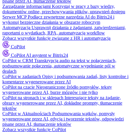
pisane przez AI, tłumaczenie tekstów
Zarządzanie informacjami
Korzystaj w pracy z bazy wiedzy,
dokumentów online, przechowywania plików, uprawnień dostępu
Serwer MCP
Podłącz zewnętrzne narzędzia AI do Bitrix24 i
wykonuj bezpieczne działania w obszarze roboczym
Automatyzacja
Usprawnij działania z żądaniami, zatwierdzeniami,
raportami o wydatkach, RPA, automatyzacją workflow
Zobacz wszystkie funkcje związane z HR i automatyzacją
CoPilot
CoPilot
AI asystent w Bitrix24
CoPilot w CRM
Transkrypcja audio na tekst w połączeniach,
podsumowanie połączenia, automatyczne wypełnianie pól w
dealach
CoPilot w zadaniach
Opisy i podsumowania zadań, listy kontrolne i
komentarze wygenerowane przez AI
CoPilot na czacie
Nieograniczone źródło pomysłów, teksty
wygenerowane przez AI, burze mózgów i nie tylko
CoPilot na stronach i w sklepach
Interesujące teksty na żądanie,
obrazy wygenerowane przez AI, dokładne prompty, tłumaczenie
tekstów
CoPilot w Aktualnościach
Podsumowania wątków, pomysły
wygenerowane przez AI, edycja i tworzenie tekstów, odpowiedzi
pisane przez AI, tłumaczenie tekstów
Zobacz wszystkie funkcje CoPilot