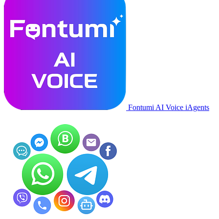
Fontumi AI Voice iAgents