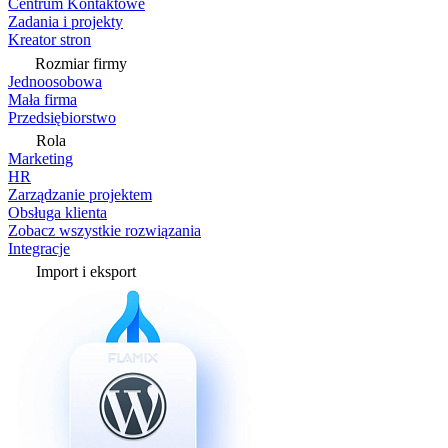
Centrum Kontaktowe
Zadania i projekty
Kreator stron
Rozmiar firmy
Jednoosobowa
Mała firma
Przedsiębiorstwo
Rola
Marketing
HR
Zarządzanie projektem
Obsługa klienta
Zobacz wszystkie rozwiązania
Integracje
Import i eksport