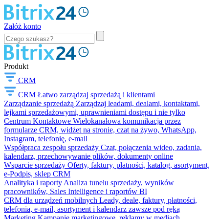
Załóż konto
Produkt
CRM
CRM
Łatwo zarządzaj sprzedażą i klientami
Zarządzanie sprzedażą
Zarządzaj leadami, dealami, kontaktami,
lejkami sprzedażowymi, uprawnieniami dostępu i nie tylko
Centrum Kontaktowe
Wielokanałowa komunikacja przez
formularze CRM, widżet na stronie, czat na żywo, WhatsApp,
Instagram, telefonię, e-mail
Współpraca zespołu sprzedaży
Czat, połączenia wideo, zadania,
kalendarz, przechowywanie plików, dokumenty online
Wsparcie sprzedaży
Oferty, faktury, płatności, katalog, asortyment,
e-Podpis, sklep CRM
Analityka i raporty
Analiza tunelu sprzedaży, wyników
pracowników, Sales Intelligence i raportów BI
CRM dla urządzeń mobilnych
Leady, deale, faktury, płatności,
telefonia, e-mail, asortyment i kalendarz zawsze pod ręką
Marketing
Kampanie marketingowe, reklamy w mediach