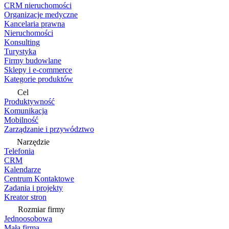
CRM nieruchomości
Organizacje medyczne
Kancelaria prawna
Nieruchomości
Konsulting
Turystyka
Firmy budowlane
Sklepy i e-commerce
Kategorie produktów
Cel
Produktywność
Komunikacja
Mobilność
Zarządzanie i przywództwo
Narzędzie
Telefonia
CRM
Kalendarze
Centrum Kontaktowe
Zadania i projekty
Kreator stron
Rozmiar firmy
Jednoosobowa
Mała firma