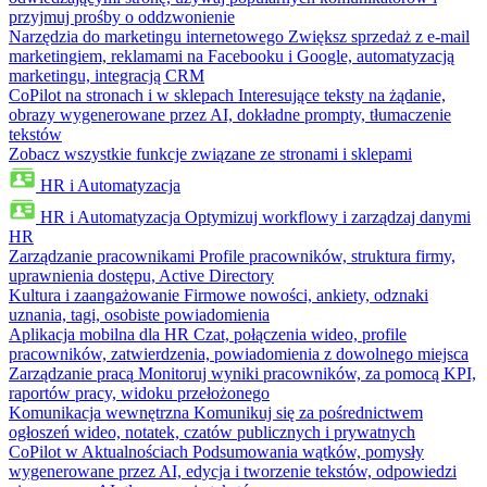
przyjmuj prośby o oddzwonienie
Narzędzia do marketingu internetowego
Zwiększ sprzedaż z e-mail
marketingiem, reklamami na Facebooku i Google, automatyzacją
marketingu, integracją CRM
CoPilot na stronach i w sklepach
Interesujące teksty na żądanie,
obrazy wygenerowane przez AI, dokładne prompty, tłumaczenie
tekstów
Zobacz wszystkie funkcje związane ze stronami i sklepami
HR i Automatyzacja
HR i Automatyzacja
Optymizuj workflowy i zarządzaj danymi
HR
Zarządzanie pracownikami
Profile pracowników, struktura firmy,
uprawnienia dostępu, Active Directory
Kultura i zaangażowanie
Firmowe nowości, ankiety, odznaki
uznania, tagi, osobiste powiadomienia
Aplikacja mobilna dla HR
Czat, połączenia wideo, profile
pracowników, zatwierdzenia, powiadomienia z dowolnego miejsca
Zarządzanie pracą
Monitoruj wyniki pracowników, za pomocą KPI,
raportów pracy, widoku przełożonego
Komunikacja wewnętrzna
Komunikuj się za pośrednictwem
ogłoszeń wideo, notatek, czatów publicznych i prywatnych
CoPilot w Aktualnościach
Podsumowania wątków, pomysły
wygenerowane przez AI, edycja i tworzenie tekstów, odpowiedzi