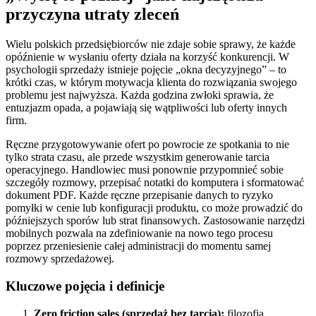
przyczyna utraty zleceń
Wielu polskich przedsiębiorców nie zdaje sobie sprawy, że każde
opóźnienie w wysłaniu oferty działa na korzyść konkurencji. W
psychologii sprzedaży istnieje pojęcie „okna decyzyjnego” – to
krótki czas, w którym motywacja klienta do rozwiązania swojego
problemu jest najwyższa. Każda godzina zwłoki sprawia, że
entuzjazm opada, a pojawiają się wątpliwości lub oferty innych
firm.
Ręczne przygotowywanie ofert po powrocie ze spotkania to nie
tylko strata czasu, ale przede wszystkim generowanie tarcia
operacyjnego. Handlowiec musi ponownie przypomnieć sobie
szczegóły rozmowy, przepisać notatki do komputera i sformatować
dokument PDF. Każde ręczne przepisanie danych to ryzyko
pomyłki w cenie lub konfiguracji produktu, co może prowadzić do
późniejszych sporów lub strat finansowych. Zastosowanie narzędzi
mobilnych pozwala na zdefiniowanie na nowo tego procesu
poprzez przeniesienie całej administracji do momentu samej
rozmowy sprzedażowej.
Kluczowe pojęcia i definicje
Zero friction sales (sprzedaż bez tarcia):
filozofia