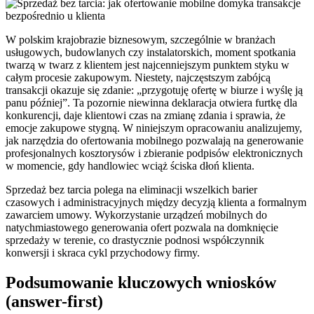
W polskim krajobrazie biznesowym, szczególnie w branżach
usługowych, budowlanych czy instalatorskich, moment spotkania
twarzą w twarz z klientem jest najcenniejszym punktem styku w
całym procesie zakupowym. Niestety, najczęstszym zabójcą
transakcji okazuje się zdanie: „przygotuję ofertę w biurze i wyślę ją
panu później”. Ta pozornie niewinna deklaracja otwiera furtkę dla
konkurencji, daje klientowi czas na zmianę zdania i sprawia, że
emocje zakupowe stygną. W niniejszym opracowaniu analizujemy,
jak narzędzia do ofertowania mobilnego pozwalają na generowanie
profesjonalnych kosztorysów i zbieranie podpisów elektronicznych
w momencie, gdy handlowiec wciąż ściska dłoń klienta.
Sprzedaż bez tarcia polega na eliminacji wszelkich barier
czasowych i administracyjnych między decyzją klienta a formalnym
zawarciem umowy. Wykorzystanie urządzeń mobilnych do
natychmiastowego generowania ofert pozwala na domknięcie
sprzedaży w terenie, co drastycznie podnosi współczynnik
konwersji i skraca cykl przychodowy firmy.
Podsumowanie kluczowych wniosków
(answer-first)