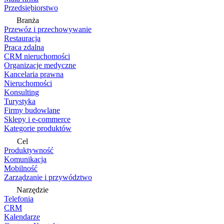
Przedsiębiorstwo
Branża
Przewóz i przechowywanie
Restauracja
Praca zdalna
CRM nieruchomości
Organizacje medyczne
Kancelaria prawna
Nieruchomości
Konsulting
Turystyka
Firmy budowlane
Sklepy i e-commerce
Kategorie produktów
Cel
Produktywność
Komunikacja
Mobilność
Zarządzanie i przywództwo
Narzędzie
Telefonia
CRM
Kalendarze