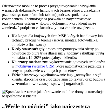
Ofertowanie mobilne to proces przygotowywania i wysyłania
wiążących dokumentów handlowych bezpośrednio z urządzenia
przenośnego (smartfona lub tabletu) podczas spotkania z
kontrahentem. Technologia ta pozwala na natychmiastowe
przetworzenie ustaleń w gotowy dokument, który klient może
zatwierdzić podpisem elektronicznym na ekranie urządzenia.
Dla kogo:
dla krajowych firm MŚP, których handlowcy lub
technicy pracują w terenie (serwis, montaż, fotowoltaika,
doradztwo finansowe).
Kiedy stosować:
gdy proces przygotowywania oferty po
powrocie do biura trwa dłużej niż 2 godziny i skutkuje utratą
kontaktu z 15–20% potencjalnych klientów.
Kluczowy mechanizm:
wykorzystanie gotowych szablonów
w
mobilnym systemie CRM
, które automatycznie przeliczają
ceny na podstawie wybranych parametrów.
Efekt biznesowy:
wyeliminowanie fazy „rozmyślania się”
klienta, skrócenie czasu od zapytania do faktury oraz budowa
wizerunku nowoczesnej i sprawnej organizacji.
„Wyślę to później” jako najczęstsza