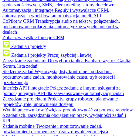
społecznościowych, SMS, telemarketing, strony docelowe
Automatyzacja i integracje
Reguły i wyzwalacze CRM,
automatyzacja workflow, automatyzacja tuneli, API
CoPilot w CRM
Transkrypcja audio na tekst w połączeniach,
podsumowanie połączenia, automatyczne wypełnianie pól w
dealach
Zobacz wszystkie funkcje CRM
Zadania i projekty
Zadania i projekty
Pracuj szybciej i łatwiej
Zarządzanie zadaniami
Do wyboru tablica Kanban, wykres Gantta,
Scrum, lista zadań
Śledzenie zadań
Wykorzystaj listy kontrolne i podzadania,
podsumowanie zadań, monitorowanie czasu, tryb ostrości i
przełożonego
Interfejs API i integracje
Połącz zadania z innymi usługami za
pomocą integracji API dla zaawansowanej automatyzacji zadań
Zarządzanie projektem
Projekty, grupy robocze, planowanie
projektów, role, uprawnienia dostępu
Wyniki pracowników
Zwiększ produktywność za pomocą raportów
o zadaniach, zarządzania obciążeniem pracy, wydajności zadań i
KPI
Zadania mobilne
Tworzenie i monitorowanie zadań,
powiadomienia, komentarze, czat z dowolnego miejsca