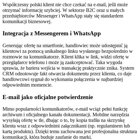
Współczesny polski klient nie chce czekać na e-mail, jeśli może
otrzymać informację szybciej. W sektorze B2C oraz u małych
przedsiębiorców Messenger i WhatsApp stały się standardem
komunikacji biznesowej.
Integracja z Messengerem i WhatsApp
Generując ofertę na smartfonie, handlowiec może udostępnić ją
klientowi za pomocą unikalnego linku wysłanego bezpośrednio w
rozmowie na komunikatorze. Klient klika w link, widzi ofertę w
przeglądarce telefonu i może ją zaakceptować. Taka wygoda
sprawia, że bariera wejścia w transakcję praktycznie znika. System
CRM odnotowuje fakt otwarcia dokumentu przez klienta, co daje
handlowcowi sygnał do wykonania połączenia w najbardziej
odpowiednim momencie.
E-mail jako oficjalne potwierdzenie
Mimo popularności komunikatorów, e-mail wciąż pełni funkcję
archiwum i oficjalnego kanału dokumentacji. Mobilne narzędzia
wysyłają ofertę w tle, dbając o to, by kopia trafiła na skrzynkę
klienta wraz z odpowiednimi załącznikami (np. regulaminem lub
kartą produktu). Dzięki temu zachowana jest profesjonalna struktura
komunikacji, która buduje zaufanie do marki.