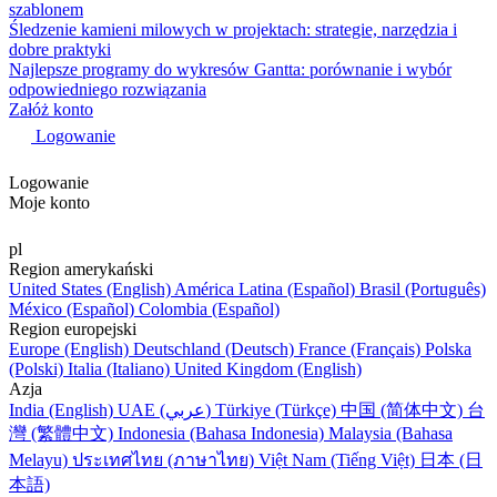
szablonem
Śledzenie kamieni milowych w projektach: strategie, narzędzia i
dobre praktyki
Najlepsze programy do wykresów Gantta: porównanie i wybór
odpowiedniego rozwiązania
Załóż konto
Logowanie
Logowanie
Moje konto
pl
Region amerykański
United States (English)
América Latina (Español)
Brasil (Português)
México (Español)
Colombia (Español)
Region europejski
Europe (English)
Deutschland (Deutsch)
France (Français)
Polska
(Polski)
Italia (Italiano)
United Kingdom (English)
Azja
India (English)
UAE (عربي)
Türkiye (Türkçe)
中国 (简体中文)
台
灣 (繁體中文)
Indonesia (Bahasa Indonesia)
Malaysia (Bahasa
Melayu)
ประเทศไทย (ภาษาไทย)
Việt Nam (Tiếng Việt)
日本 (日
本語)