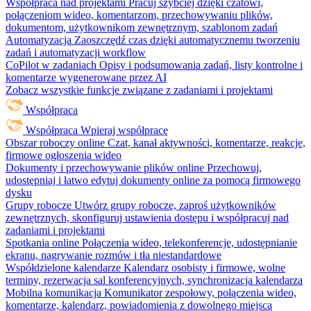
Współpraca nad projektami
Pracuj szybciej dzięki czatowi,
połączeniom wideo, komentarzom, przechowywaniu plików,
dokumentom, użytkownikom zewnętrznym, szablonom zadań
Automatyzacja
Zaoszczędź czas dzięki automatycznemu tworzeniu
zadań i automatyzacji workflow
CoPilot w zadaniach
Opisy i podsumowania zadań, listy kontrolne i
komentarze wygenerowane przez AI
Zobacz wszystkie funkcje związane z zadaniami i projektami
Współpraca
Współpraca
Wpieraj współpracę
Obszar roboczy online
Czat, kanał aktywności, komentarze, reakcje,
firmowe ogłoszenia wideo
Dokumenty i przechowywanie plików online
Przechowuj,
udostępniaj i łatwo edytuj dokumenty online za pomocą firmowego
dysku
Grupy robocze
Utwórz grupy robocze, zaproś użytkowników
zewnętrznych, skonfiguruj ustawienia dostępu i współpracuj nad
zadaniami i projektami
Spotkania online
Połączenia wideo, telekonferencje, udostępnianie
ekranu, nagrywanie rozmów i tła niestandardowe
Współdzielone kalendarze
Kalendarz osobisty i firmowe, wolne
terminy, rezerwacja sal konferencyjnych, synchronizacja kalendarza
Mobilna komunikacja
Komunikator zespołowy, połączenia wideo,
komentarze, kalendarz, powiadomienia z dowolnego miejsca