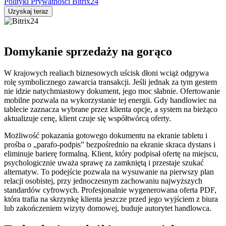
Polityki Prywatności Bitrix24
Domykanie sprzedaży na gorąco
W krajowych realiach biznesowych uścisk dłoni wciąż odgrywa
rolę symbolicznego zawarcia transakcji. Jeśli jednak za tym gestem
nie idzie natychmiastowy dokument, jego moc słabnie. Ofertowanie
mobilne pozwala na wykorzystanie tej energii. Gdy handlowiec na
tablecie zaznacza wybrane przez klienta opcje, a system na bieżąco
aktualizuje cenę, klient czuje się współtwórcą oferty.
Możliwość pokazania gotowego dokumentu na ekranie tabletu i
prośba o „parafo-podpis” bezpośrednio na ekranie skraca dystans i
eliminuje barierę formalną. Klient, który podpisał ofertę na miejscu,
psychologicznie uważa sprawę za zamkniętą i przestaje szukać
alternatyw. To podejście pozwala na wysuwanie na pierwszy plan
relacji osobistej, przy jednoczesnym zachowaniu najwyższych
standardów cyfrowych. Profesjonalnie wygenerowana oferta PDF,
która trafia na skrzynkę klienta jeszcze przed jego wyjściem z biura
lub zakończeniem wizyty domowej, buduje autorytet handlowca.