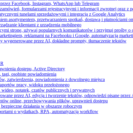
 przez Facebook, Instagram, WhatsApp lub Telegram
zamówień, formularzami rejestracyjnymi i informacji zwrotnej oraz 
tycznymi tunelami sprzedażowymi i integracją z Google Analytics
iem asortymentem, przetwarzaniem spotkań, dostawą i płatnościami on
ządzanie klientami z urządzenia mobilnego
cymi stronę, używaj popularnych komunikatorów i przyjmuj prośby o
arketingiem, reklamami na Facebooku i Google, automatyzacją market
razy wygenerowane przez AI, dokładne prompty, tłumaczenie tekstów
HR
awnienia dostępu, Active Directory
 tagi, osobiste powiadomienia
ków, zatwierdzenia, powiadomienia z dowolnego miejsca
aportów pracy, widoku przełożonego
 wideo, notatek, czatów publicznych i prywatnych
ne przez AI, edycja i tworzenie tekstów, odpowiedzi pisane przez A
ntów online, przechowywania plików, uprawnień dostępu
j bezpieczne działania w obszarze roboczym
raportami o wydatkach, RPA, automatyzacją workflow