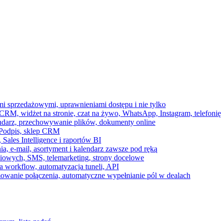
ami sprzedażowymi, uprawnieniami dostępu i nie tylko
RM, widżet na stronie, czat na żywo, WhatsApp, Instagram, telefonię
endarz, przechowywanie plików, dokumenty online
 e-Podpis, sklep CRM
ales Intelligence i raportów BI
onia, e-mail, asortyment i kalendarz zawsze pod ręką
owych, SMS, telemarketing, strony docelowe
 workflow, automatyzacja tuneli, API
mowanie połączenia, automatyczne wypełnianie pól w dealach