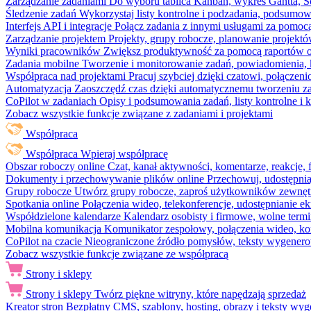
Zarządzanie zadaniami
Do wyboru tablica Kanban, wykres Gantta, Sc
Śledzenie zadań
Wykorzystaj listy kontrolne i podzadania, podsumowa
Interfejs API i integracje
Połącz zadania z innymi usługami za pomocą
Zarządzanie projektem
Projekty, grupy robocze, planowanie projektó
Wyniki pracowników
Zwiększ produktywność za pomocą raportów o 
Zadania mobilne
Tworzenie i monitorowanie zadań, powiadomienia, 
Współpraca nad projektami
Pracuj szybciej dzięki czatowi, połąc
Automatyzacja
Zaoszczędź czas dzięki automatycznemu tworzeniu za
CoPilot w zadaniach
Opisy i podsumowania zadań, listy kontrolne 
Zobacz wszystkie funkcje związane z zadaniami i projektami
Współpraca
Współpraca
Wpieraj współpracę
Obszar roboczy online
Czat, kanał aktywności, komentarze, reakcje,
Dokumenty i przechowywanie plików online
Przechowuj, udostępnia
Grupy robocze
Utwórz grupy robocze, zaproś użytkowników zewnętrz
Spotkania online
Połączenia wideo, telekonferencje, udostępnianie e
Współdzielone kalendarze
Kalendarz osobisty i firmowe, wolne termi
Mobilna komunikacja
Komunikator zespołowy, połączenia wideo, ko
CoPilot na czacie
Nieograniczone źródło pomysłów, teksty wygenero
Zobacz wszystkie funkcje związane ze współpracą
Strony i sklepy
Strony i sklepy
Twórz piękne witryny, które napędzają sprzedaż
Kreator stron
Bezpłatny CMS, szablony, hosting, obrazy i teksty wyg