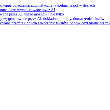
mowanie połączenia, automatyczne wypełnianie pól w dealach
i komentarze wygenerowane przez AI
wane przez AI, burze mózgów i nie tylko
razy wygenerowane przez AI, dokładne prompty, tłumaczenie tekstów
ne przez AI, edycja i tworzenie tekstów, odpowiedzi pisane przez A