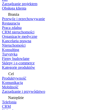
Zarządzanie projektem
Obsługa klienta
Branża
Przewóz i przechowywanie
Restauracja
Praca zdalna
CRM nieruchomości
Organizacje medyczne
Kancelaria prawna
Nieruchomości
Konsulting
Turystyka
Firmy budowlane
Sklepy i e-commerce
Kategorie produktów
Cel
Produktywność
Komunikacja
Mobilność
Zarządzanie i przywództwo
Narzędzie
Telefonia
CRM