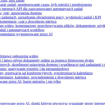
rum, lista zadań
nie zadań, monitorowanie czasu, tryb ostrości i przełożonego
 integracji API dla zaawansowanej automatyzacji zadań
w, role, uprawnienia dostępu
zadaniach, zarządzania obciążeniem pracy, wydajności zadań i KPI
komentarze, czat z dowolnego miejsca
zeniom wideo, komentarzom, przechowywaniu plików, dokumentom, uż
dań i automatyzacji workflow
i komentarze wygenerowane przez AI
 firmowe ogłoszenia wideo
j i łatwo edytuj dokumenty online za pomocą firmowego dysku
nych, skonfiguruj ustawienia dostępu i współpracuj nad zadaniami i 
kranu, nagrywanie rozmów i tła niestandardowe
ny, rezerwacja sal konferencyjnych, synchronizacja kalendarza
mentarze, kalendarz, powiadomienia z dowolnego miejsca
wane przez AI, burze mózgów i nie tylko
enerowane przez AI, dzięki którym utworzysz wspaniałe strony intern