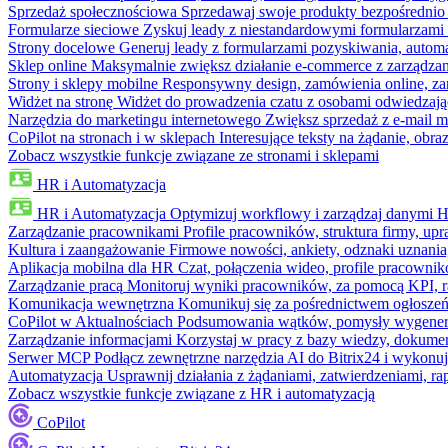
Sprzedaż społecznościowa
Sprzedawaj swoje produkty bezpośrednio
Formularze sieciowe
Zyskuj leady z niestandardowymi formularzami 
Strony docelowe
Generuj leady z formularzami pozyskiwania, automa
Sklep online
Maksymalnie zwiększ działanie e-commerce z zarządzan
Strony i sklepy mobilne
Responsywny design, zamówienia online, zar
Widżet na stronę
Widżet do prowadzenia czatu z osobami odwiedzają
Narzędzia do marketingu internetowego
Zwiększ sprzedaż z e-mail m
CoPilot na stronach i w sklepach
Interesujące teksty na żądanie, ob
Zobacz wszystkie funkcje związane ze stronami i sklepami
HR i Automatyzacja
HR i Automatyzacja
Optymizuj workflowy i zarządzaj danymi 
Zarządzanie pracownikami
Profile pracowników, struktura firmy, upr
Kultura i zaangażowanie
Firmowe nowości, ankiety, odznaki uznania,
Aplikacja mobilna dla HR
Czat, połączenia wideo, profile pracowni
Zarządzanie pracą
Monitoruj wyniki pracowników, za pomocą KPI, r
Komunikacja wewnętrzna
Komunikuj się za pośrednictwem ogłoszeń
CoPilot w Aktualnościach
Podsumowania wątków, pomysły wygenerowa
Zarządzanie informacjami
Korzystaj w pracy z bazy wiedzy, dokume
Serwer MCP
Podłącz zewnętrzne narzędzia AI do Bitrix24 i wykonu
Automatyzacja
Usprawnij działania z żądaniami, zatwierdzeniami, 
Zobacz wszystkie funkcje związane z HR i automatyzacją
CoPilot