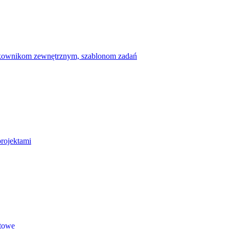
ytkownikom zewnętrznym, szablonom zadań
projektami
etowe