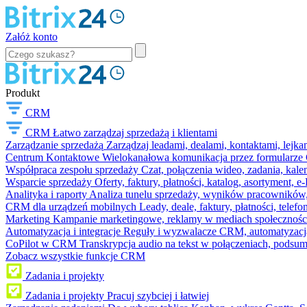
Załóż konto
Produkt
CRM
CRM
Łatwo zarządzaj sprzedażą i klientami
Zarządzanie sprzedażą
Zarządzaj leadami, dealami, kontaktami, lejk
Centrum Kontaktowe
Wielokanałowa komunikacja przez formularze C
Współpraca zespołu sprzedaży
Czat, połączenia wideo, zadania, kal
Wsparcie sprzedaży
Oferty, faktury, płatności, katalog, asortyment,
Analityka i raporty
Analiza tunelu sprzedaży, wyników pracowników, S
CRM dla urządzeń mobilnych
Leady, deale, faktury, płatności, telef
Marketing
Kampanie marketingowe, reklamy w mediach społeczności
Automatyzacja i integracje
Reguły i wyzwalacze CRM, automatyzacja
CoPilot w CRM
Transkrypcja audio na tekst w połączeniach, podsu
Zobacz wszystkie funkcje CRM
Zadania i projekty
Zadania i projekty
Pracuj szybciej i łatwiej