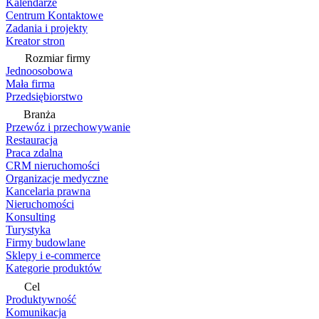
Kalendarze
Centrum Kontaktowe
Zadania i projekty
Kreator stron
Rozmiar firmy
Jednoosobowa
Mała firma
Przedsiębiorstwo
Branża
Przewóz i przechowywanie
Restauracja
Praca zdalna
CRM nieruchomości
Organizacje medyczne
Kancelaria prawna
Nieruchomości
Konsulting
Turystyka
Firmy budowlane
Sklepy i e-commerce
Kategorie produktów
Cel
Produktywność
Komunikacja