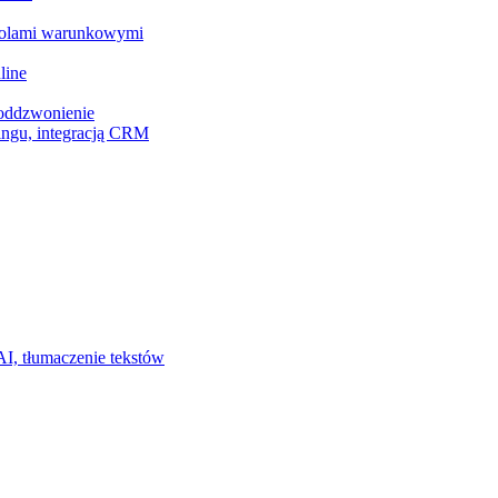
z polami warunkowymi
line
 oddzwonienie
ingu, integracją CRM
I, tłumaczenie tekstów