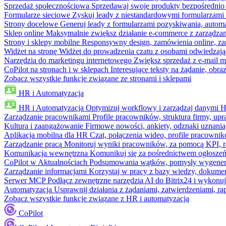
Sprzedaż społecznościowa
Sprzedawaj swoje produkty bezpośrednio
Formularze sieciowe
Zyskuj leady z niestandardowymi formularzami 
Strony docelowe
Generuj leady z formularzami pozyskiwania, automa
Sklep online
Maksymalnie zwiększ działanie e-commerce z zarządzan
Strony i sklepy mobilne
Responsywny design, zamówienia online, zar
Widżet na stronę
Widżet do prowadzenia czatu z osobami odwiedzają
Narzędzia do marketingu internetowego
Zwiększ sprzedaż z e-mail m
CoPilot na stronach i w sklepach
Interesujące teksty na żądanie, ob
Zobacz wszystkie funkcje związane ze stronami i sklepami
HR i Automatyzacja
HR i Automatyzacja
Optymizuj workflowy i zarządzaj danymi 
Zarządzanie pracownikami
Profile pracowników, struktura firmy, upr
Kultura i zaangażowanie
Firmowe nowości, ankiety, odznaki uznania,
Aplikacja mobilna dla HR
Czat, połączenia wideo, profile pracowni
Zarządzanie pracą
Monitoruj wyniki pracowników, za pomocą KPI, r
Komunikacja wewnętrzna
Komunikuj się za pośrednictwem ogłoszeń
CoPilot w Aktualnościach
Podsumowania wątków, pomysły wygenerowa
Zarządzanie informacjami
Korzystaj w pracy z bazy wiedzy, dokume
Serwer MCP
Podłącz zewnętrzne narzędzia AI do Bitrix24 i wykonu
Automatyzacja
Usprawnij działania z żądaniami, zatwierdzeniami, 
Zobacz wszystkie funkcje związane z HR i automatyzacją
CoPilot