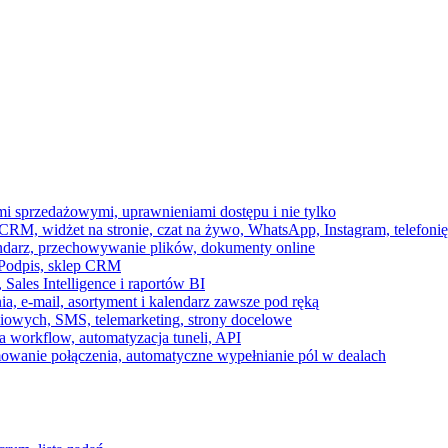
ami sprzedażowymi, uprawnieniami dostępu i nie tylko
RM, widżet na stronie, czat na żywo, WhatsApp, Instagram, telefonię
endarz, przechowywanie plików, dokumenty online
 e-Podpis, sklep CRM
ales Intelligence i raportów BI
onia, e-mail, asortyment i kalendarz zawsze pod ręką
owych, SMS, telemarketing, strony docelowe
 workflow, automatyzacja tuneli, API
mowanie połączenia, automatyczne wypełnianie pól w dealach