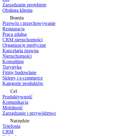
Zarządzanie projektem
Obsługa klienta
Branża
Przewóz i przechowywanie
Restauracja
Praca zdalna
CRM nieruchomości
Organizacje medyczne
Kancelaria prawna
Nieruchomości
Konsulting
Turystyka
Firmy budowlane
Sklepy i e-commerce
Kategorie produktów
Cel
Produktywność
Komunikacja
Mobilność
Zarządzanie i przywództwo
Narzędzie
Telefonia
CRM