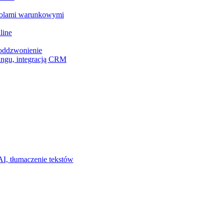
z polami warunkowymi
line
 oddzwonienie
ingu, integracją CRM
I, tłumaczenie tekstów