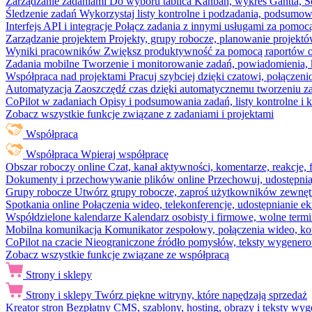
Zarządzanie zadaniami
Do wyboru tablica Kanban, wykres Gantta, Sc
Śledzenie zadań
Wykorzystaj listy kontrolne i podzadania, podsumowa
Interfejs API i integracje
Połącz zadania z innymi usługami za pomocą
Zarządzanie projektem
Projekty, grupy robocze, planowanie projektó
Wyniki pracowników
Zwiększ produktywność za pomocą raportów o 
Zadania mobilne
Tworzenie i monitorowanie zadań, powiadomienia, 
Współpraca nad projektami
Pracuj szybciej dzięki czatowi, połąc
Automatyzacja
Zaoszczędź czas dzięki automatycznemu tworzeniu za
CoPilot w zadaniach
Opisy i podsumowania zadań, listy kontrolne 
Zobacz wszystkie funkcje związane z zadaniami i projektami
Współpraca
Współpraca
Wpieraj współpracę
Obszar roboczy online
Czat, kanał aktywności, komentarze, reakcje,
Dokumenty i przechowywanie plików online
Przechowuj, udostępnia
Grupy robocze
Utwórz grupy robocze, zaproś użytkowników zewnętrz
Spotkania online
Połączenia wideo, telekonferencje, udostępnianie e
Współdzielone kalendarze
Kalendarz osobisty i firmowe, wolne termi
Mobilna komunikacja
Komunikator zespołowy, połączenia wideo, ko
CoPilot na czacie
Nieograniczone źródło pomysłów, teksty wygenero
Zobacz wszystkie funkcje związane ze współpracą
Strony i sklepy
Strony i sklepy
Twórz piękne witryny, które napędzają sprzedaż
Kreator stron
Bezpłatny CMS, szablony, hosting, obrazy i teksty wyg