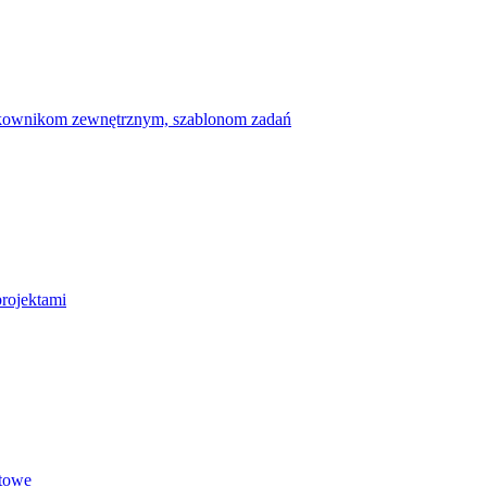
ytkownikom zewnętrznym, szablonom zadań
projektami
etowe