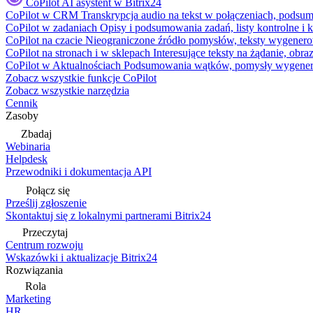
CoPilot
AI asystent w Bitrix24
CoPilot w CRM
Transkrypcja audio na tekst w połączeniach, podsu
CoPilot w zadaniach
Opisy i podsumowania zadań, listy kontrolne 
CoPilot na czacie
Nieograniczone źródło pomysłów, teksty wygenero
CoPilot na stronach i w sklepach
Interesujące teksty na żądanie, ob
CoPilot w Aktualnościach
Podsumowania wątków, pomysły wygenerowa
Zobacz wszystkie funkcje CoPilot
Zobacz wszystkie narzędzia
Cennik
Zasoby
Zbadaj
Webinaria
Helpdesk
Przewodniki i dokumentacja API
Połącz się
Prześlij zgłoszenie
Skontaktuj się z lokalnymi partnerami Bitrix24
Przeczytaj
Centrum rozwoju
Wskazówki i aktualizacje Bitrix24
Rozwiązania
Rola
Marketing
HR