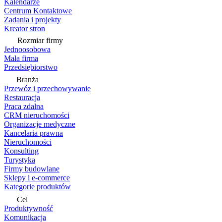
Kalendarze
Centrum Kontaktowe
Zadania i projekty
Kreator stron
Rozmiar firmy
Jednoosobowa
Mała firma
Przedsiębiorstwo
Branża
Przewóz i przechowywanie
Restauracja
Praca zdalna
CRM nieruchomości
Organizacje medyczne
Kancelaria prawna
Nieruchomości
Konsulting
Turystyka
Firmy budowlane
Sklepy i e-commerce
Kategorie produktów
Cel
Produktywność
Komunikacja