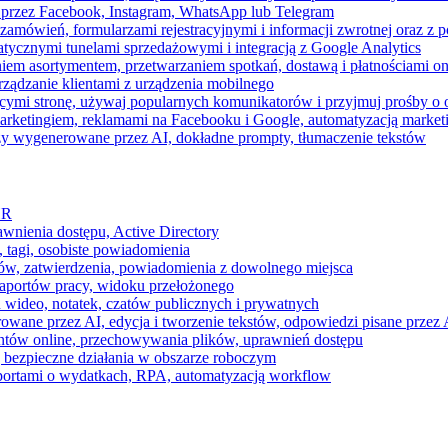
 przez Facebook, Instagram, WhatsApp lub Telegram
zamówień, formularzami rejestracyjnymi i informacji zwrotnej oraz 
tycznymi tunelami sprzedażowymi i integracją z Google Analytics
iem asortymentem, przetwarzaniem spotkań, dostawą i płatnościami on
ządzanie klientami z urządzenia mobilnego
cymi stronę, używaj popularnych komunikatorów i przyjmuj prośby o
arketingiem, reklamami na Facebooku i Google, automatyzacją market
razy wygenerowane przez AI, dokładne prompty, tłumaczenie tekstów
HR
awnienia dostępu, Active Directory
 tagi, osobiste powiadomienia
ków, zatwierdzenia, powiadomienia z dowolnego miejsca
aportów pracy, widoku przełożonego
 wideo, notatek, czatów publicznych i prywatnych
ne przez AI, edycja i tworzenie tekstów, odpowiedzi pisane przez A
ntów online, przechowywania plików, uprawnień dostępu
j bezpieczne działania w obszarze roboczym
raportami o wydatkach, RPA, automatyzacją workflow