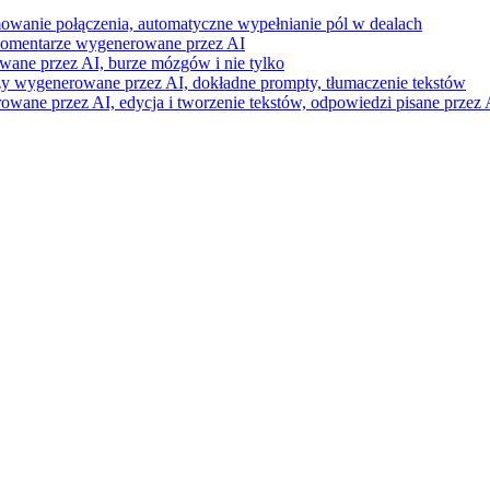
mowanie połączenia, automatyczne wypełnianie pól w dealach
i komentarze wygenerowane przez AI
wane przez AI, burze mózgów i nie tylko
razy wygenerowane przez AI, dokładne prompty, tłumaczenie tekstów
ne przez AI, edycja i tworzenie tekstów, odpowiedzi pisane przez A