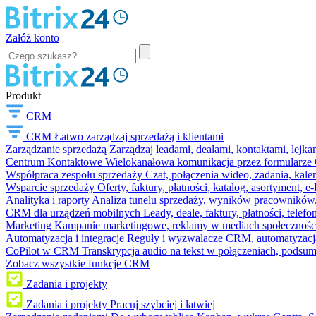
Załóż konto
Produkt
CRM
CRM
Łatwo zarządzaj sprzedażą i klientami
Zarządzanie sprzedażą
Zarządzaj leadami, dealami, kontaktami, lejk
Centrum Kontaktowe
Wielokanałowa komunikacja przez formularze C
Współpraca zespołu sprzedaży
Czat, połączenia wideo, zadania, kal
Wsparcie sprzedaży
Oferty, faktury, płatności, katalog, asortyment,
Analityka i raporty
Analiza tunelu sprzedaży, wyników pracowników, S
CRM dla urządzeń mobilnych
Leady, deale, faktury, płatności, telef
Marketing
Kampanie marketingowe, reklamy w mediach społeczności
Automatyzacja i integracje
Reguły i wyzwalacze CRM, automatyzacja
CoPilot w CRM
Transkrypcja audio na tekst w połączeniach, podsu
Zobacz wszystkie funkcje CRM
Zadania i projekty
Zadania i projekty
Pracuj szybciej i łatwiej