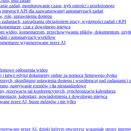
rum, lista zadań
nie zadań, monitorowanie czasu, tryb ostrości i przełożonego
 integracji API dla zaawansowanej automatyzacji zadań
w, role, uprawnienia dostępu
zadaniach, zarządzania obciążeniem pracy, wydajności zadań i KPI
komentarze, czat z dowolnego miejsca
zeniom wideo, komentarzom, przechowywaniu plików, dokumentom, uż
dań i automatyzacji workflow
i komentarze wygenerowane przez AI
 firmowe ogłoszenia wideo
j i łatwo edytuj dokumenty online za pomocą firmowego dysku
nych, skonfiguruj ustawienia dostępu i współpracuj nad zadaniami i 
kranu, nagrywanie rozmów i tła niestandardowe
ny, rezerwacja sal konferencyjnych, synchronizacja kalendarza
mentarze, kalendarz, powiadomienia z dowolnego miejsca
wane przez AI, burze mózgów i nie tylko
enerowane przez AI, dzięki którym utworzysz wspaniałe strony intern