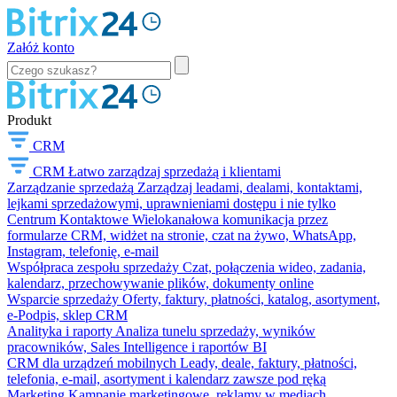
Załóż konto
Produkt
CRM
CRM
Łatwo zarządzaj sprzedażą i klientami
Zarządzanie sprzedażą
Zarządzaj leadami, dealami, kontaktami,
lejkami sprzedażowymi, uprawnieniami dostępu i nie tylko
Centrum Kontaktowe
Wielokanałowa komunikacja przez
formularze CRM, widżet na stronie, czat na żywo, WhatsApp,
Instagram, telefonię, e-mail
Współpraca zespołu sprzedaży
Czat, połączenia wideo, zadania,
kalendarz, przechowywanie plików, dokumenty online
Wsparcie sprzedaży
Oferty, faktury, płatności, katalog, asortyment,
e-Podpis, sklep CRM
Analityka i raporty
Analiza tunelu sprzedaży, wyników
pracowników, Sales Intelligence i raportów BI
CRM dla urządzeń mobilnych
Leady, deale, faktury, płatności,
telefonia, e-mail, asortyment i kalendarz zawsze pod ręką
Marketing
Kampanie marketingowe, reklamy w mediach