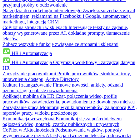
przyjmuj prośby o oddzwonienie
Narzędzia do marketingu internetowego
Zwiększ sprzedaż z e-mail
marketingiem, reklamami na Facebooku i Google, automatyzacją
marketingu, integracją CRM
CoPilot na stronach i w sklepach
Interesujące teksty na żądanie,
obrazy wygenerowane przez AI, dokładne prompty, tłumaczenie
tekstów
Zobacz wszystkie funkcje związane ze stronami i sklepami
HR i Automatyzacja
HR i Automatyzacja
Optymizuj workflowy i zarządzaj danymi
HR
Zarządzanie pracownikami
Profile pracowników, struktura firmy,
uprawnienia dostępu, Active Directory
Kultura i zaangażowanie
Firmowe nowości, ankiety, odznaki
uznania, tagi, osobiste powiadomienia
Aplikacja mobilna dla HR
Czat, połączenia wideo, profile
pracowników, zatwierdzenia, powiadomienia z dowolnego miejsca
Zarządzanie pracą
Monitoruj wyniki pracowników, za pomocą KPI,
raportów pracy, widoku przełożonego
Komunikacja wewnętrzna
Komunikuj się za pośrednictwem
ogłoszeń wideo, notatek, czatów publicznych i prywatnych
CoPilot w Aktualnościach
Podsumowania wątków, pomysły
wygenerowane przez AI, edycja i tworzenie tekstów, odpowiedzi