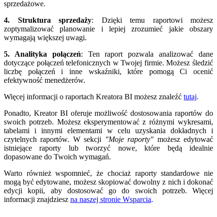
sprzedażowe.
4. Struktura sprzedaży
: Dzięki temu raportowi możesz
zoptymalizować planowanie i lepiej zrozumieć jakie obszary
wymagają większej uwagi.
5. Analityka połączeń
: Ten raport pozwala analizować dane
dotyczące połączeń telefonicznych w Twojej firmie. Możesz śledzić
liczbę połączeń i inne wskaźniki, które pomogą Ci ocenić
efektywność menedżerów.
Więcej informacji o raportach Kreatora BI możesz znaleźć
tutaj
.
Ponadto, Kreator BI oferuje możliwość dostosowania raportów do
swoich potrzeb. Możesz eksperymentować z różnymi wykresami,
tabelami i innymi elementami w celu uzyskania dokładnych i
czytelnych raportów. W sekcji
"Moje raporty
"
możesz edytować
istniejące raporty lub tworzyć nowe, które będą idealnie
dopasowane do Twoich wymagań.
Warto również wspomnieć, że chociaż raporty standardowe nie
mogą być edytowane, możesz skopiować dowolny z nich i dokonać
edycji kopii, aby dostosować go do swoich potrzeb. Więcej
informacji znajdziesz
na naszej stronie Wsparcia
.