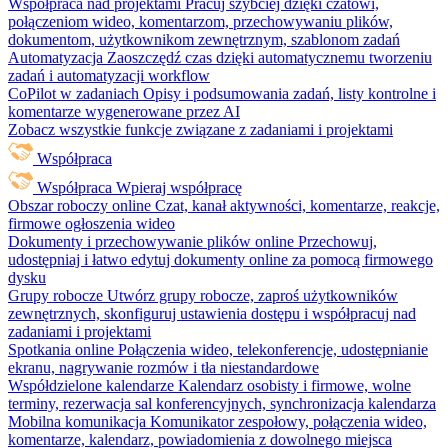
Współpraca nad projektami
Pracuj szybciej dzięki czatowi,
połączeniom wideo, komentarzom, przechowywaniu plików,
dokumentom, użytkownikom zewnętrznym, szablonom zadań
Automatyzacja
Zaoszczędź czas dzięki automatycznemu tworzeniu
zadań i automatyzacji workflow
CoPilot w zadaniach
Opisy i podsumowania zadań, listy kontrolne i
komentarze wygenerowane przez AI
Zobacz wszystkie funkcje związane z zadaniami i projektami
Współpraca
Współpraca
Wpieraj współpracę
Obszar roboczy online
Czat, kanał aktywności, komentarze, reakcje,
firmowe ogłoszenia wideo
Dokumenty i przechowywanie plików online
Przechowuj,
udostępniaj i łatwo edytuj dokumenty online za pomocą firmowego
dysku
Grupy robocze
Utwórz grupy robocze, zaproś użytkowników
zewnętrznych, skonfiguruj ustawienia dostępu i współpracuj nad
zadaniami i projektami
Spotkania online
Połączenia wideo, telekonferencje, udostępnianie
ekranu, nagrywanie rozmów i tła niestandardowe
Współdzielone kalendarze
Kalendarz osobisty i firmowe, wolne
terminy, rezerwacja sal konferencyjnych, synchronizacja kalendarza
Mobilna komunikacja
Komunikator zespołowy, połączenia wideo,
komentarze, kalendarz, powiadomienia z dowolnego miejsca