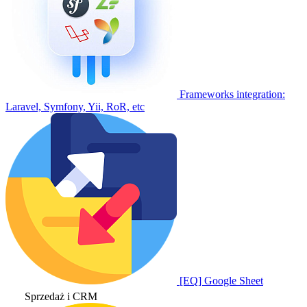
Frameworks integration:
Laravel, Symfony, Yii, RoR, etc
[EQ] Google Sheet
Sprzedaż i CRM