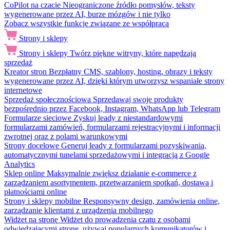
CoPilot na czacie
Nieograniczone źródło pomysłów, teksty
wygenerowane przez AI, burze mózgów i nie tylko
Zobacz wszystkie funkcje związane ze współpracą
Strony i sklepy
Strony i sklepy
Twórz piękne witryny, które napędzają
sprzedaż
Kreator stron
Bezpłatny CMS, szablony, hosting, obrazy i teksty
wygenerowane przez AI, dzięki którym utworzysz wspaniałe strony
internetowe
Sprzedaż społecznościowa
Sprzedawaj swoje produkty
bezpośrednio przez Facebook, Instagram, WhatsApp lub Telegram
Formularze sieciowe
Zyskuj leady z niestandardowymi
formularzami zamówień, formularzami rejestracyjnymi i informacji
zwrotnej oraz z polami warunkowymi
Strony docelowe
Generuj leady z formularzami pozyskiwania,
automatycznymi tunelami sprzedażowymi i integracją z Google
Analytics
Sklep online
Maksymalnie zwiększ działanie e-commerce z
zarządzaniem asortymentem, przetwarzaniem spotkań, dostawą i
płatnościami online
Strony i sklepy mobilne
Responsywny design, zamówienia online,
zarządzanie klientami z urządzenia mobilnego
Widżet na stronę
Widżet do prowadzenia czatu z osobami
odwiedzającymi stronę, używaj popularnych komunikatorów i