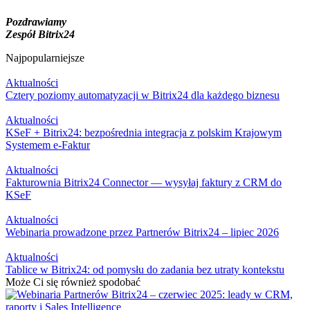
Pozdrawiamy
Zespół Bitrix24
Najpopularniejsze
Aktualności
Cztery poziomy automatyzacji w Bitrix24 dla każdego biznesu
Aktualności
KSeF + Bitrix24: bezpośrednia integracja z polskim Krajowym
Systemem e-Faktur
Aktualności
Fakturownia Bitrix24 Connector — wysyłaj faktury z CRM do
KSeF
Aktualności
Webinaria prowadzone przez Partnerów Bitrix24 – lipiec 2026
Aktualności
Tablice w Bitrix24: od pomysłu do zadania bez utraty kontekstu
Może Ci się również spodobać