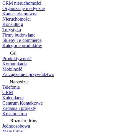
CRM nieruchomości
Organizacje medyczne
Kancelaria prawna
Nieruchomości
Konsulting
Turystyka
Firmy budowlane
Sklepy i e-commerce
Kategorie produktów
Cel
Produktywność
Komunikacja
Mobilność
Zarządzanie i przywództwo
Narzędzie
Telefonia
CRM
Kalendarze
Centrum Kontaktowe
Zadania i projekty
Kreator stron
Rozmiar firmy
Jednoosobowa
Mała firma