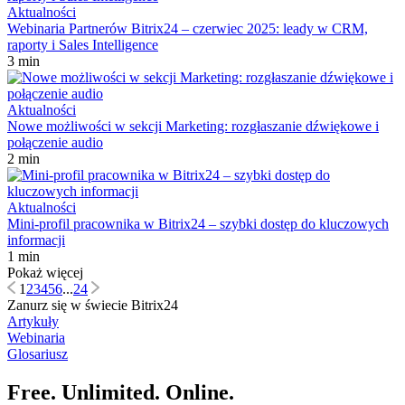
Aktualności
Webinaria Partnerów Bitrix24 – czerwiec 2025: leady w CRM,
raporty i Sales Intelligence
3 min
Aktualności
Nowe możliwości w sekcji Marketing: rozgłaszanie dźwiękowe i
połączenie audio
2 min
Aktualności
Mini-profil pracownika w Bitrix24 – szybki dostęp do kluczowych
informacji
1 min
Pokaż więcej
1
2
3
4
5
6
...
24
Zanurz się w świecie Bitrix24
Artykuły
Webinaria
Glosariusz
Free. Unlimited. Online.