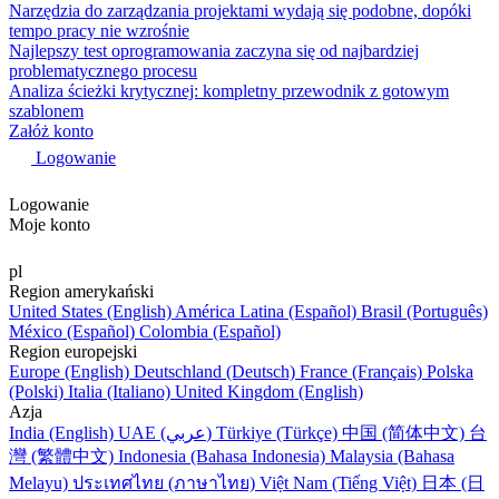
Narzędzia do zarządzania projektami wydają się podobne, dopóki
tempo pracy nie wzrośnie
Najlepszy test oprogramowania zaczyna się od najbardziej
problematycznego procesu
Analiza ścieżki krytycznej: kompletny przewodnik z gotowym
szablonem
Załóż konto
Logowanie
Logowanie
Moje konto
pl
Region amerykański
United States (English)
América Latina (Español)
Brasil (Português)
México (Español)
Colombia (Español)
Region europejski
Europe (English)
Deutschland (Deutsch)
France (Français)
Polska
(Polski)
Italia (Italiano)
United Kingdom (English)
Azja
India (English)
UAE (عربي)
Türkiye (Türkçe)
中国 (简体中文)
台
灣 (繁體中文)
Indonesia (Bahasa Indonesia)
Malaysia (Bahasa
Melayu)
ประเทศไทย (ภาษาไทย)
Việt Nam (Tiếng Việt)
日本 (日