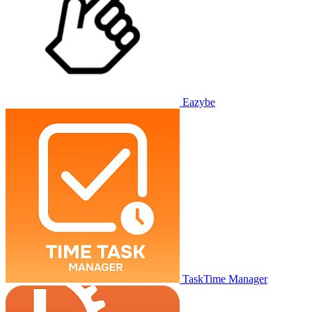
Eazybe
TaskTime Manager