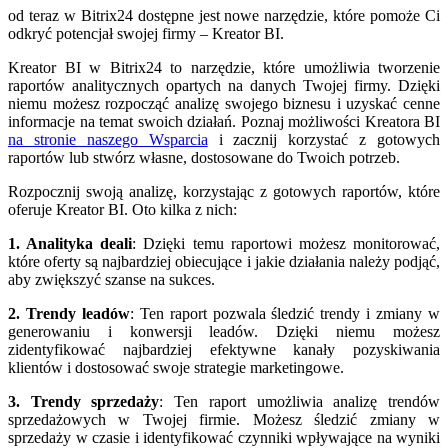
od teraz w Bitrix24 dostępne jest nowe narzędzie, które pomoże Ci
odkryć potencjał swojej firmy – Kreator BI.
Kreator BI w Bitrix24 to narzędzie, które umożliwia tworzenie
raportów analitycznych opartych na danych Twojej firmy. Dzięki
niemu możesz rozpocząć analizę swojego biznesu i uzyskać cenne
informacje na temat swoich działań. Poznaj możliwości Kreatora BI
na stronie naszego Wsparcia
i zacznij korzystać z gotowych
raportów lub stwórz własne, dostosowane do Twoich potrzeb.
Rozpocznij swoją analizę, korzystając z gotowych raportów, które
oferuje Kreator BI. Oto kilka z nich:
1. Analityka deali
: Dzięki temu raportowi możesz monitorować,
które oferty są najbardziej obiecujące i jakie działania należy podjąć,
aby zwiększyć szanse na sukces.
2. Trendy leadów
: Ten raport pozwala śledzić trendy i zmiany w
generowaniu i konwersji leadów. Dzięki niemu możesz
zidentyfikować najbardziej efektywne kanały pozyskiwania
klientów i dostosować swoje strategie marketingowe.
3. Trendy sprzedaży
: Ten raport umożliwia analizę trendów
sprzedażowych w Twojej firmie. Możesz śledzić zmiany w
sprzedaży w czasie i identyfikować czynniki wpływające na wyniki