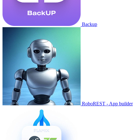
Backup
RoboREST - App builder