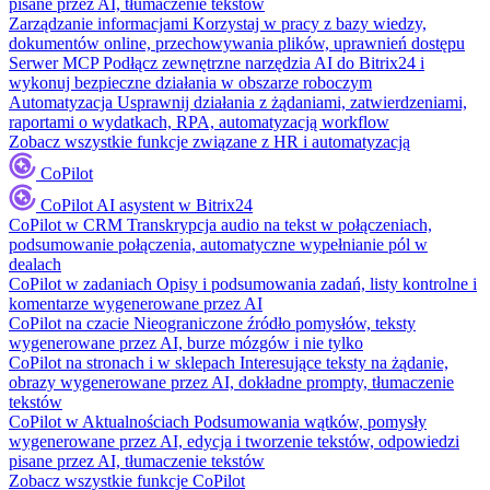
pisane przez AI, tłumaczenie tekstów
Zarządzanie informacjami
Korzystaj w pracy z bazy wiedzy,
dokumentów online, przechowywania plików, uprawnień dostępu
Serwer MCP
Podłącz zewnętrzne narzędzia AI do Bitrix24 i
wykonuj bezpieczne działania w obszarze roboczym
Automatyzacja
Usprawnij działania z żądaniami, zatwierdzeniami,
raportami o wydatkach, RPA, automatyzacją workflow
Zobacz wszystkie funkcje związane z HR i automatyzacją
CoPilot
CoPilot
AI asystent w Bitrix24
CoPilot w CRM
Transkrypcja audio na tekst w połączeniach,
podsumowanie połączenia, automatyczne wypełnianie pól w
dealach
CoPilot w zadaniach
Opisy i podsumowania zadań, listy kontrolne i
komentarze wygenerowane przez AI
CoPilot na czacie
Nieograniczone źródło pomysłów, teksty
wygenerowane przez AI, burze mózgów i nie tylko
CoPilot na stronach i w sklepach
Interesujące teksty na żądanie,
obrazy wygenerowane przez AI, dokładne prompty, tłumaczenie
tekstów
CoPilot w Aktualnościach
Podsumowania wątków, pomysły
wygenerowane przez AI, edycja i tworzenie tekstów, odpowiedzi
pisane przez AI, tłumaczenie tekstów
Zobacz wszystkie funkcje CoPilot