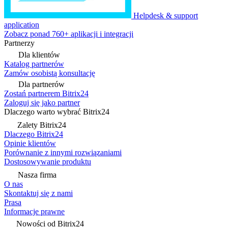
Helpdesk & support
application
Zobacz ponad 760+ aplikacji i integracji
Partnerzy
Dla klientów
Katalog partnerów
Zamów osobistą konsultację
Dla partnerów
Zostań partnerem Bitrix24
Zaloguj się jako partner
Dlaczego warto wybrać Bitrix24
Zalety Bitrix24
Dlaczego Bitrix24
Opinie klientów
Porównanie z innymi rozwiązaniami
Dostosowywanie produktu
Nasza firma
O nas
Skontaktuj się z nami
Prasa
Informacje prawne
Nowości od Bitrix24