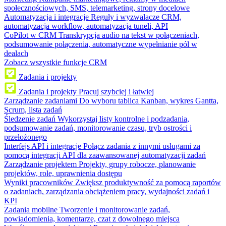
społecznościowych, SMS, telemarketing, strony docelowe
Automatyzacja i integracje
Reguły i wyzwalacze CRM,
automatyzacja workflow, automatyzacja tuneli, API
CoPilot w CRM
Transkrypcja audio na tekst w połączeniach,
podsumowanie połączenia, automatyczne wypełnianie pól w
dealach
Zobacz wszystkie funkcje CRM
Zadania i projekty
Zadania i projekty
Pracuj szybciej i łatwiej
Zarządzanie zadaniami
Do wyboru tablica Kanban, wykres Gantta,
Scrum, lista zadań
Śledzenie zadań
Wykorzystaj listy kontrolne i podzadania,
podsumowanie zadań, monitorowanie czasu, tryb ostrości i
przełożonego
Interfejs API i integracje
Połącz zadania z innymi usługami za
pomocą integracji API dla zaawansowanej automatyzacji zadań
Zarządzanie projektem
Projekty, grupy robocze, planowanie
projektów, role, uprawnienia dostępu
Wyniki pracowników
Zwiększ produktywność za pomocą raportów
o zadaniach, zarządzania obciążeniem pracy, wydajności zadań i
KPI
Zadania mobilne
Tworzenie i monitorowanie zadań,
powiadomienia, komentarze, czat z dowolnego miejsca