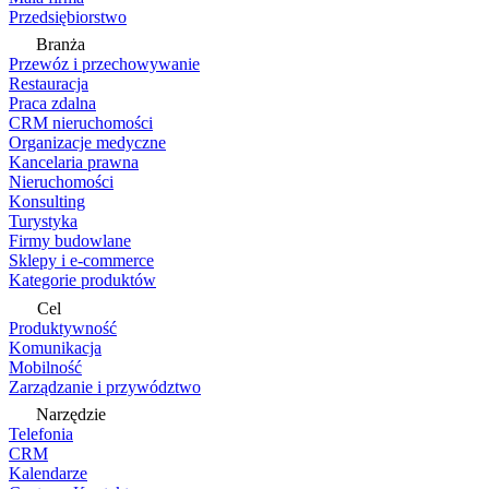
Przedsiębiorstwo
Branża
Przewóz i przechowywanie
Restauracja
Praca zdalna
CRM nieruchomości
Organizacje medyczne
Kancelaria prawna
Nieruchomości
Konsulting
Turystyka
Firmy budowlane
Sklepy i e-commerce
Kategorie produktów
Cel
Produktywność
Komunikacja
Mobilność
Zarządzanie i przywództwo
Narzędzie
Telefonia
CRM
Kalendarze