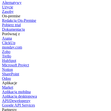
Alternatywy
Użycie
Zasoby
On-premise
Redakcja On-Premise
Pobierz trial
Dokumentacja
Porównaj z
Asana
ClickUp
monday.com
Zoho
Trello
HubSpot
Microsoft Project
Notion
SharePoint
Odoo
Aplikacje
Market
Aplikacja mobilna
Aplikacja desktopowa
API/Deweloperzy
Google API Services
Partnerzy