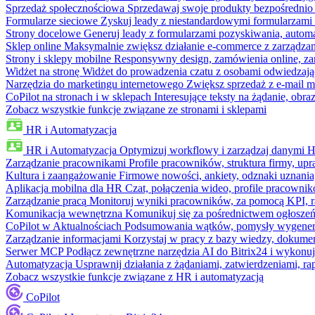
Sprzedaż społecznościowa
Sprzedawaj swoje produkty bezpośrednio
Formularze sieciowe
Zyskuj leady z niestandardowymi formularzami 
Strony docelowe
Generuj leady z formularzami pozyskiwania, automa
Sklep online
Maksymalnie zwiększ działanie e-commerce z zarządzan
Strony i sklepy mobilne
Responsywny design, zamówienia online, zar
Widżet na stronę
Widżet do prowadzenia czatu z osobami odwiedzają
Narzędzia do marketingu internetowego
Zwiększ sprzedaż z e-mail m
CoPilot na stronach i w sklepach
Interesujące teksty na żądanie, ob
Zobacz wszystkie funkcje związane ze stronami i sklepami
HR i Automatyzacja
HR i Automatyzacja
Optymizuj workflowy i zarządzaj danymi 
Zarządzanie pracownikami
Profile pracowników, struktura firmy, upr
Kultura i zaangażowanie
Firmowe nowości, ankiety, odznaki uznania,
Aplikacja mobilna dla HR
Czat, połączenia wideo, profile pracowni
Zarządzanie pracą
Monitoruj wyniki pracowników, za pomocą KPI, r
Komunikacja wewnętrzna
Komunikuj się za pośrednictwem ogłoszeń
CoPilot w Aktualnościach
Podsumowania wątków, pomysły wygenerowa
Zarządzanie informacjami
Korzystaj w pracy z bazy wiedzy, dokume
Serwer MCP
Podłącz zewnętrzne narzędzia AI do Bitrix24 i wykonu
Automatyzacja
Usprawnij działania z żądaniami, zatwierdzeniami, 
Zobacz wszystkie funkcje związane z HR i automatyzacją
CoPilot