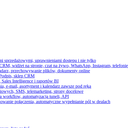
ami sprzedażowymi, uprawnieniami dostępu i nie tylko
RM, widżet na stronie, czat na żywo, WhatsApp, Instagram, telefonię
endarz, przechowywanie plików, dokumenty online
 e-Podpis, sklep CRM
ales Intelligence i raportów BI
onia, e-mail, asortyment i kalendarz zawsze pod ręką
owych, SMS, telemarketing, strony docelowe
 workflow, automatyzacja tuneli, API
mowanie połączenia, automatyczne wypełnianie pól w dealach