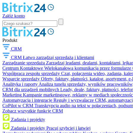
Załóż konto
Produkt
CRM
CRM
Łatwo zarządzaj sprzedażą i klientami
Zarządzanie sprzedażą
Zarządzaj leadami, dealami, kontaktami, lejk
Centrum Kontaktowe
Wielokanałowa komunikacja przez formularze C
Współpraca zespołu sprzedaży
Czat, połączenia wideo, zadania, kal
Wsparcie sprzedaży
Oferty, faktury, płatności, katalog, asortyment,
Analityka i raporty
Analiza tunelu sprzedaży, wyników pracowników, S
CRM dla urządzeń mobilnych
Leady, deale, faktury, płatności, telef
Marketing
Kampanie marketingowe, reklamy w mediach społeczności
Automatyzacja i integracje
Reguły i wyzwalacze CRM, automatyzacja
CoPilot w CRM
Transkrypcja audio na tekst w połączeniach, podsu
Zobacz wszystkie funkcje CRM
Zadania i projekty
Zadania i projekty
Pracuj szybciej i łatwiej