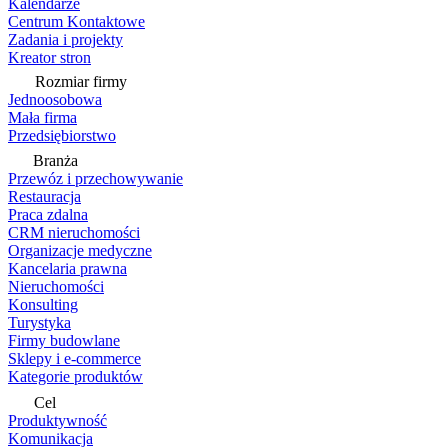
Kalendarze
Centrum Kontaktowe
Zadania i projekty
Kreator stron
Rozmiar firmy
Jednoosobowa
Mała firma
Przedsiębiorstwo
Branża
Przewóz i przechowywanie
Restauracja
Praca zdalna
CRM nieruchomości
Organizacje medyczne
Kancelaria prawna
Nieruchomości
Konsulting
Turystyka
Firmy budowlane
Sklepy i e-commerce
Kategorie produktów
Cel
Produktywność
Komunikacja