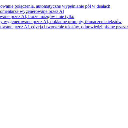
mowanie połączenia, automatyczne wypełnianie pól w dealach
i komentarze wygenerowane przez AI
wane przez AI, burze mózgów i nie tylko
razy wygenerowane przez AI, dokładne prompty, tłumaczenie tekstów
ne przez AI, edycja i tworzenie tekstów, odpowiedzi pisane przez A