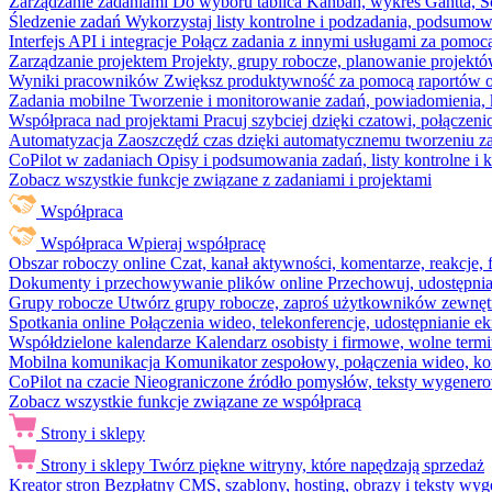
Zarządzanie zadaniami
Do wyboru tablica Kanban, wykres Gantta, Sc
Śledzenie zadań
Wykorzystaj listy kontrolne i podzadania, podsumowa
Interfejs API i integracje
Połącz zadania z innymi usługami za pomocą
Zarządzanie projektem
Projekty, grupy robocze, planowanie projektó
Wyniki pracowników
Zwiększ produktywność za pomocą raportów o 
Zadania mobilne
Tworzenie i monitorowanie zadań, powiadomienia, 
Współpraca nad projektami
Pracuj szybciej dzięki czatowi, połąc
Automatyzacja
Zaoszczędź czas dzięki automatycznemu tworzeniu za
CoPilot w zadaniach
Opisy i podsumowania zadań, listy kontrolne 
Zobacz wszystkie funkcje związane z zadaniami i projektami
Współpraca
Współpraca
Wpieraj współpracę
Obszar roboczy online
Czat, kanał aktywności, komentarze, reakcje,
Dokumenty i przechowywanie plików online
Przechowuj, udostępnia
Grupy robocze
Utwórz grupy robocze, zaproś użytkowników zewnętrz
Spotkania online
Połączenia wideo, telekonferencje, udostępnianie e
Współdzielone kalendarze
Kalendarz osobisty i firmowe, wolne termi
Mobilna komunikacja
Komunikator zespołowy, połączenia wideo, ko
CoPilot na czacie
Nieograniczone źródło pomysłów, teksty wygenero
Zobacz wszystkie funkcje związane ze współpracą
Strony i sklepy
Strony i sklepy
Twórz piękne witryny, które napędzają sprzedaż
Kreator stron
Bezpłatny CMS, szablony, hosting, obrazy i teksty wyg