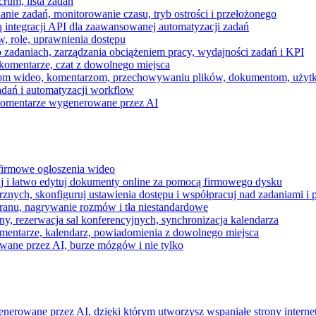
rum, lista zadań
nie zadań, monitorowanie czasu, tryb ostrości i przełożonego
 integracji API dla zaawansowanej automatyzacji zadań
w, role, uprawnienia dostępu
zadaniach, zarządzania obciążeniem pracy, wydajności zadań i KPI
komentarze, czat z dowolnego miejsca
zeniom wideo, komentarzom, przechowywaniu plików, dokumentom, uż
dań i automatyzacji workflow
i komentarze wygenerowane przez AI
 firmowe ogłoszenia wideo
j i łatwo edytuj dokumenty online za pomocą firmowego dysku
nych, skonfiguruj ustawienia dostępu i współpracuj nad zadaniami i 
kranu, nagrywanie rozmów i tła niestandardowe
ny, rezerwacja sal konferencyjnych, synchronizacja kalendarza
mentarze, kalendarz, powiadomienia z dowolnego miejsca
wane przez AI, burze mózgów i nie tylko
enerowane przez AI, dzięki którym utworzysz wspaniałe strony intern