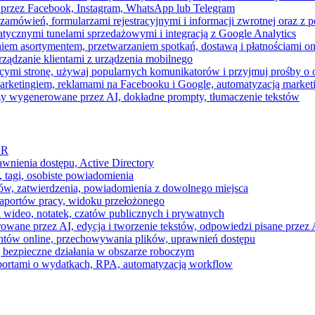
 przez Facebook, Instagram, WhatsApp lub Telegram
zamówień, formularzami rejestracyjnymi i informacji zwrotnej oraz 
tycznymi tunelami sprzedażowymi i integracją z Google Analytics
iem asortymentem, przetwarzaniem spotkań, dostawą i płatnościami on
ządzanie klientami z urządzenia mobilnego
cymi stronę, używaj popularnych komunikatorów i przyjmuj prośby o
arketingiem, reklamami na Facebooku i Google, automatyzacją market
razy wygenerowane przez AI, dokładne prompty, tłumaczenie tekstów
HR
awnienia dostępu, Active Directory
 tagi, osobiste powiadomienia
ków, zatwierdzenia, powiadomienia z dowolnego miejsca
aportów pracy, widoku przełożonego
 wideo, notatek, czatów publicznych i prywatnych
ne przez AI, edycja i tworzenie tekstów, odpowiedzi pisane przez A
ntów online, przechowywania plików, uprawnień dostępu
j bezpieczne działania w obszarze roboczym
raportami o wydatkach, RPA, automatyzacją workflow