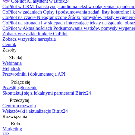
CoPilot
AI asystent w Bitrix24
CoPilot w CRM
Transkrypcja audio na tekst w połączeniach, podsu
CoPilot w zadaniach
Opisy i podsumowania zadań, listy kontrolne 
CoPilot na czacie
Nieograniczone źródło pomysłów, teksty wygenero
CoPilot na stronach i w sklepach
Interesujące teksty na żądanie, ob
CoPilot w Aktualnościach
Podsumowania wątków, pomysły wygenerowa
Zobacz wszystkie funkcje CoPilot
Zobacz wszystkie narzędzia
Cennik
Zasoby
Zbadaj
Webinaria
Helpdesk
Przewodniki i dokumentacja API
Połącz się
Prześlij zgłoszenie
Skontaktuj się z lokalnymi partnerami Bitrix24
Przeczytaj
Centrum rozwoju
Wskazówki i aktualizacje Bitrix24
Rozwiązania
Rola
Marketing
HR