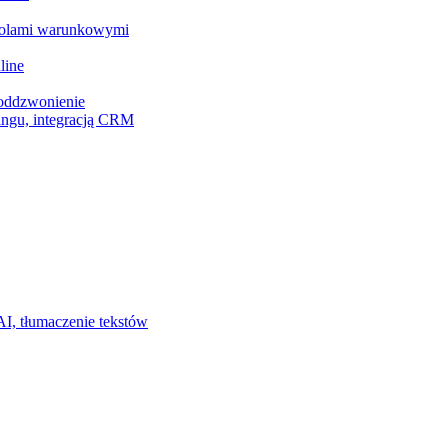
z polami warunkowymi
line
 oddzwonienie
ingu, integracją CRM
I, tłumaczenie tekstów