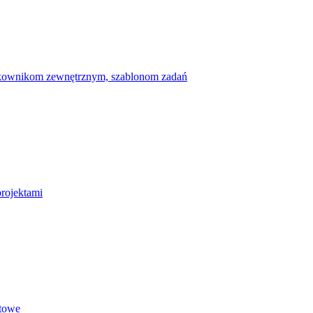
ytkownikom zewnętrznym, szablonom zadań
projektami
etowe