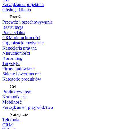
Zarządzanie projektem
Obsługa klienta
Branża
Przewóz i przechowywanie
Restauracja
Praca zdalna
CRM nieruchomości
Organizacje medyczne
Kancelaria prawna
Nieruchomości
Konsulting
Turystyka
Firmy budowlane
Sklepy i e-commerce
Kategorie produktów
Cel
Produktywność
Komunikacja
Mobilność
Zarządzanie i przywództwo
Narzędzie
Telefonia
CRM