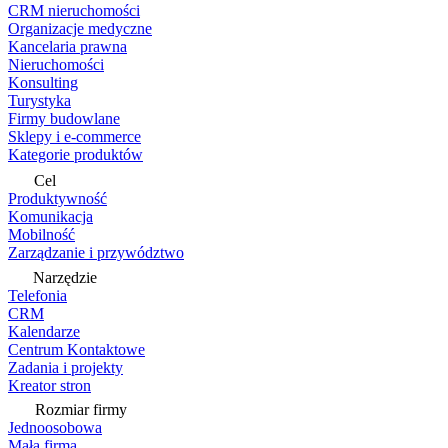
CRM nieruchomości
Organizacje medyczne
Kancelaria prawna
Nieruchomości
Konsulting
Turystyka
Firmy budowlane
Sklepy i e-commerce
Kategorie produktów
Cel
Produktywność
Komunikacja
Mobilność
Zarządzanie i przywództwo
Narzędzie
Telefonia
CRM
Kalendarze
Centrum Kontaktowe
Zadania i projekty
Kreator stron
Rozmiar firmy
Jednoosobowa
Mała firma