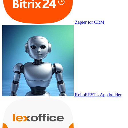
Zapier for CRM
RoboREST - App builder