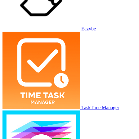
Eazybe
TaskTime Manager