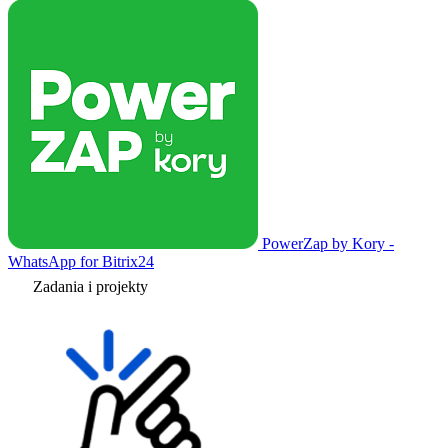
PowerZap by Kory -
WhatsApp for Bitrix24
Zadania i projekty