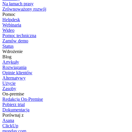
Na łamach prasy
Zrównoważony rozwój
Pomoc
Helpdesk
Webinaria
Wideo
Pomoc techniczna
Zamów demo
Status
Wdrożenie
Blog
Artykuły
Rozwiązania
Opinie klientów
Alternatywy
Użycie
Zasoby
On-premise
Redakcja On-Premise
Pobierz trial
Dokumentacja
Porównaj z
Asana
ClickUp
monday.com