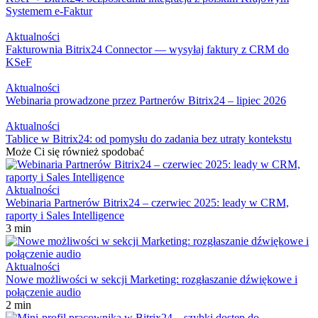
Systemem e-Faktur
Aktualności
Fakturownia Bitrix24 Connector — wysyłaj faktury z CRM do
KSeF
Aktualności
Webinaria prowadzone przez Partnerów Bitrix24 – lipiec 2026
Aktualności
Tablice w Bitrix24: od pomysłu do zadania bez utraty kontekstu
Może Ci się również spodobać
Aktualności
Webinaria Partnerów Bitrix24 – czerwiec 2025: leady w CRM,
raporty i Sales Intelligence
3 min
Aktualności
Nowe możliwości w sekcji Marketing: rozgłaszanie dźwiękowe i
połączenie audio
2 min