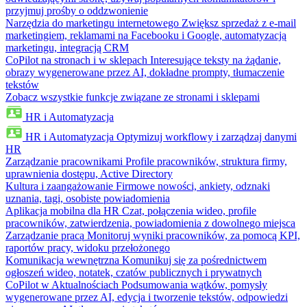
przyjmuj prośby o oddzwonienie
Narzędzia do marketingu internetowego
Zwiększ sprzedaż z e-mail
marketingiem, reklamami na Facebooku i Google, automatyzacją
marketingu, integracją CRM
CoPilot na stronach i w sklepach
Interesujące teksty na żądanie,
obrazy wygenerowane przez AI, dokładne prompty, tłumaczenie
tekstów
Zobacz wszystkie funkcje związane ze stronami i sklepami
HR i Automatyzacja
HR i Automatyzacja
Optymizuj workflowy i zarządzaj danymi
HR
Zarządzanie pracownikami
Profile pracowników, struktura firmy,
uprawnienia dostępu, Active Directory
Kultura i zaangażowanie
Firmowe nowości, ankiety, odznaki
uznania, tagi, osobiste powiadomienia
Aplikacja mobilna dla HR
Czat, połączenia wideo, profile
pracowników, zatwierdzenia, powiadomienia z dowolnego miejsca
Zarządzanie pracą
Monitoruj wyniki pracowników, za pomocą KPI,
raportów pracy, widoku przełożonego
Komunikacja wewnętrzna
Komunikuj się za pośrednictwem
ogłoszeń wideo, notatek, czatów publicznych i prywatnych
CoPilot w Aktualnościach
Podsumowania wątków, pomysły
wygenerowane przez AI, edycja i tworzenie tekstów, odpowiedzi