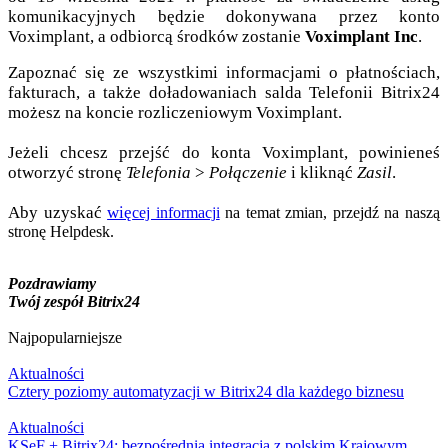
komunikacyjnych będzie dokonywana przez konto
Voximplant, a odbiorcą środków zostanie
Voximplant Inc
.
Zapoznać się ze wszystkimi informacjami o płatnościach,
fakturach, a także doładowaniach salda Telefonii Bitrix24
możesz na koncie rozliczeniowym Voximplant.
Jeżeli chcesz przejść do konta Voximplant, powinieneś
otworzyć stronę
Telefonia
>
Połączenie
i kliknąć
Zasil
.
Aby uzyskać
wię
cej informacji
na temat zmian, przejdź na naszą
stronę Helpdesk.
Pozdrawiamy
Twój zespół Bitrix24
Najpopularniejsze
Aktualności
Cztery poziomy automatyzacji w Bitrix24 dla każdego biznesu
Aktualności
KSeF + Bitrix24: bezpośrednia integracja z polskim Krajowym