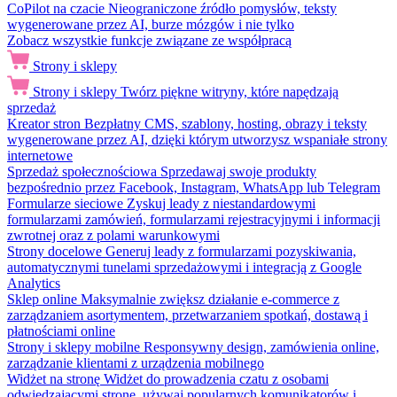
CoPilot na czacie
Nieograniczone źródło pomysłów, teksty
wygenerowane przez AI, burze mózgów i nie tylko
Zobacz wszystkie funkcje związane ze współpracą
Strony i sklepy
Strony i sklepy
Twórz piękne witryny, które napędzają
sprzedaż
Kreator stron
Bezpłatny CMS, szablony, hosting, obrazy i teksty
wygenerowane przez AI, dzięki którym utworzysz wspaniałe strony
internetowe
Sprzedaż społecznościowa
Sprzedawaj swoje produkty
bezpośrednio przez Facebook, Instagram, WhatsApp lub Telegram
Formularze sieciowe
Zyskuj leady z niestandardowymi
formularzami zamówień, formularzami rejestracyjnymi i informacji
zwrotnej oraz z polami warunkowymi
Strony docelowe
Generuj leady z formularzami pozyskiwania,
automatycznymi tunelami sprzedażowymi i integracją z Google
Analytics
Sklep online
Maksymalnie zwiększ działanie e-commerce z
zarządzaniem asortymentem, przetwarzaniem spotkań, dostawą i
płatnościami online
Strony i sklepy mobilne
Responsywny design, zamówienia online,
zarządzanie klientami z urządzenia mobilnego
Widżet na stronę
Widżet do prowadzenia czatu z osobami
odwiedzającymi stronę, używaj popularnych komunikatorów i