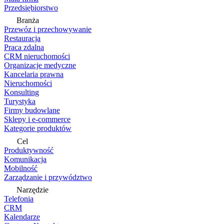
Przedsiębiorstwo
Branża
Przewóz i przechowywanie
Restauracja
Praca zdalna
CRM nieruchomości
Organizacje medyczne
Kancelaria prawna
Nieruchomości
Konsulting
Turystyka
Firmy budowlane
Sklepy i e-commerce
Kategorie produktów
Cel
Produktywność
Komunikacja
Mobilność
Zarządzanie i przywództwo
Narzędzie
Telefonia
CRM
Kalendarze