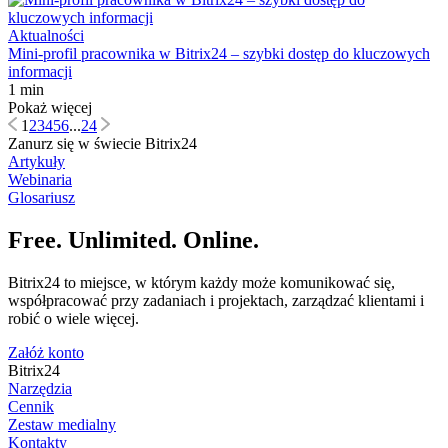
Aktualności
Mini-profil pracownika w Bitrix24 – szybki dostęp do kluczowych
informacji
1 min
Pokaż więcej
1
2
3
4
5
6
...
24
Zanurz się w świecie Bitrix24
Artykuły
Webinaria
Glosariusz
Free. Unlimited. Online.
Bitrix24 to miejsce, w którym każdy może komunikować się,
współpracować przy zadaniach i projektach, zarządzać klientami i
robić o wiele więcej.
Załóż konto
Bitrix24
Narzędzia
Cennik
Zestaw medialny
Kontakty