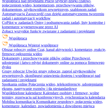
Współpraca nad projektami
Pracuj szybciej dzięki czatowi,
połączeniom wideo, komentarzom, przechowywaniu plików,
dokumentom, użytkownikom zewnętrznym, szablonom zadań
Automatyzacja
Zaoszczędź czas dzięki automatycznemu tworzeniu
zadań i automatyzacji workflow
CoPilot w zadaniach
Opisy i podsumowania zadań, listy kontrolne i
komentarze wygenerowane przez AI
Zobacz wszystkie funkcje związane z zadaniami i projektami
Współpraca
Współpraca
Wpieraj współpracę
Obszar roboczy online
Czat, kanał aktywności, komentarze, reakcje,
firmowe ogłoszenia wideo
Dokumenty i przechowywanie plików online
Przechowuj,
udostępniaj i łatwo edytuj dokumenty online za pomocą firmowego
dysku
Grupy robocze
Utwórz grupy robocze, zaproś użytkowników
zewnętrznych, skonfiguruj ustawienia dostępu i współpracuj nad
zadaniami i projektami
Spotkania online
Połączenia wideo, telekonferencje, udostępnianie
ekranu, nagrywanie rozmów i tła niestandardowe
Współdzielone kalendarze
Kalendarz osobisty i firmowe, wolne
terminy, rezerwacja sal konferencyjnych, synchronizacja kalendarza
Mobilna komunikacja
Komunikator zespołowy, połączenia wideo,
komentarze, kalendarz, powiadomienia z dowolnego miejsca