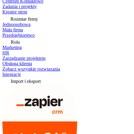
Centrum Kontaktowe
Zadania i projekty
Kreator stron
Rozmiar firmy
Jednoosobowa
Mała firma
Przedsiębiorstwo
Rola
Marketing
HR
Zarządzanie projektem
Obsługa klienta
Zobacz wszystkie rozwiązania
Integracje
Import i eksport