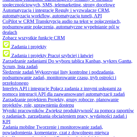
społecznościowych, SMS, telemarketing, strony docelowe
Automatyzacja i integracje
Reguły i wyzwalacze CRM,
automatyzacja workflow, automatyzacja tuneli, API
CoPilot w CRM
Transkrypcja audio na tekst w połączeniach,
podsumowanie połączenia, automatyczne wypełnianie pól w
dealach
Zobacz wszystkie funkcje CRM
Zadania i projekty
Zadania i projekty
Pracuj szybciej i łatwiej
Zarządzanie zadaniami
Do wyboru tablica Kanban, wykres Gantta,
Scrum, lista zadań
Śledzenie zadań
Wykorzystaj listy kontrolne i podzadania,
podsumowanie zadań, monitorowanie czasu, tryb ostrości i
przełożonego
Interfejs API i integracje
Połącz zadania z innymi usługami za
pomocą integracji API dla zaawansowanej automatyzacji zadań
Zarządzanie projektem
Projekty, grupy robocze, planowanie
projektów, role, uprawnienia dostępu
Wyniki pracowników
Zwiększ produktywność za pomocą raportów
o zadaniach, zarządzania obciążeniem pracy, wydajności zadań i
KPI
Zadania mobilne
Tworzenie i monitorowanie zadań,
powiadomienia, komentarze, czat z dowolnego miejsca