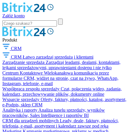
Załóż konto
Produkt
CRM
CRM
Łatwo zarządzaj sprzedażą i klientami
Zarządzanie sprzedażą
Zarządzaj leadami, dealami, kontaktami,
lejkami sprzedażowymi, uprawnieniami dostępu i nie tylko
Centrum Kontaktowe
Wielokanałowa komunikacja przez
formularze CRM, widżet na stronie, czat na żywo, WhatsApp,
Instagram, telefonię, e-mail
Współpraca zespołu sprzedaży
Czat, połączenia wideo, zadania,
kalendarz, przechowywanie plików, dokumenty online
Wsparcie sprzedaży
Oferty, faktury, płatności, katalog, asortyment,
e-Podpis, sklep CRM
Analityka i raporty
Analiza tunelu sprzedaży, wyników
pracowników, Sales Intelligence i raportów BI
CRM dla urządzeń mobilnych
Leady, deale, faktury, płatności,
telefonia, e-mail, asortyment i kalendarz zawsze pod ręką
Marketing
Kampanie marketingowe, reklamy w mediach