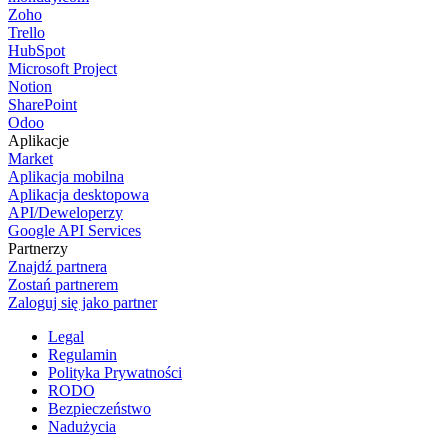
Zoho
Trello
HubSpot
Microsoft Project
Notion
SharePoint
Odoo
Aplikacje
Market
Aplikacja mobilna
Aplikacja desktopowa
API/Deweloperzy
Google API Services
Partnerzy
Znajdź partnera
Zostań partnerem
Zaloguj się jako partner
Legal
Regulamin
Polityka Prywatności
RODO
Bezpieczeństwo
Nadużycia