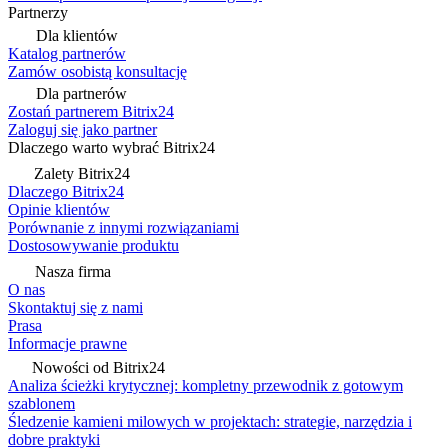
Partnerzy
Dla klientów
Katalog partnerów
Zamów osobistą konsultację
Dla partnerów
Zostań partnerem Bitrix24
Zaloguj się jako partner
Dlaczego warto wybrać Bitrix24
Zalety Bitrix24
Dlaczego Bitrix24
Opinie klientów
Porównanie z innymi rozwiązaniami
Dostosowywanie produktu
Nasza firma
O nas
Skontaktuj się z nami
Prasa
Informacje prawne
Nowości od Bitrix24
Analiza ścieżki krytycznej: kompletny przewodnik z gotowym
szablonem
Śledzenie kamieni milowych w projektach: strategie, narzędzia i
dobre praktyki