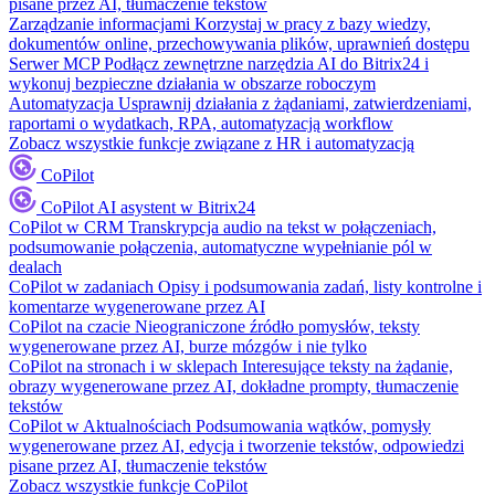
pisane przez AI, tłumaczenie tekstów
Zarządzanie informacjami
Korzystaj w pracy z bazy wiedzy,
dokumentów online, przechowywania plików, uprawnień dostępu
Serwer MCP
Podłącz zewnętrzne narzędzia AI do Bitrix24 i
wykonuj bezpieczne działania w obszarze roboczym
Automatyzacja
Usprawnij działania z żądaniami, zatwierdzeniami,
raportami o wydatkach, RPA, automatyzacją workflow
Zobacz wszystkie funkcje związane z HR i automatyzacją
CoPilot
CoPilot
AI asystent w Bitrix24
CoPilot w CRM
Transkrypcja audio na tekst w połączeniach,
podsumowanie połączenia, automatyczne wypełnianie pól w
dealach
CoPilot w zadaniach
Opisy i podsumowania zadań, listy kontrolne i
komentarze wygenerowane przez AI
CoPilot na czacie
Nieograniczone źródło pomysłów, teksty
wygenerowane przez AI, burze mózgów i nie tylko
CoPilot na stronach i w sklepach
Interesujące teksty na żądanie,
obrazy wygenerowane przez AI, dokładne prompty, tłumaczenie
tekstów
CoPilot w Aktualnościach
Podsumowania wątków, pomysły
wygenerowane przez AI, edycja i tworzenie tekstów, odpowiedzi
pisane przez AI, tłumaczenie tekstów
Zobacz wszystkie funkcje CoPilot