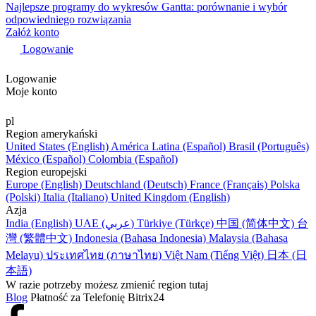
Najlepsze programy do wykresów Gantta: porównanie i wybór
odpowiedniego rozwiązania
Załóż konto
Logowanie
Logowanie
Moje konto
pl
Region amerykański
United States (English)
América Latina (Español)
Brasil (Português)
México (Español)
Colombia (Español)
Region europejski
Europe (English)
Deutschland (Deutsch)
France (Français)
Polska
(Polski)
Italia (Italiano)
United Kingdom (English)
Azja
India (English)
UAE (عربي)
Türkiye (Türkçe)
中国 (简体中文)
台
灣 (繁體中文)
Indonesia (Bahasa Indonesia)
Malaysia (Bahasa
Melayu)
ประเทศไทย (ภาษาไทย)
Việt Nam (Tiếng Việt)
日本 (日
本語)
W razie potrzeby możesz zmienić region tutaj
Blog
Płatność za Telefonię Bitrix24