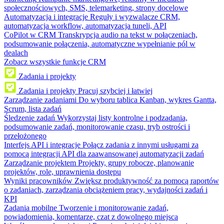
społecznościowych, SMS, telemarketing, strony docelowe
Automatyzacja i integracje
Reguły i wyzwalacze CRM,
automatyzacja workflow, automatyzacja tuneli, API
CoPilot w CRM
Transkrypcja audio na tekst w połączeniach,
podsumowanie połączenia, automatyczne wypełnianie pól w
dealach
Zobacz wszystkie funkcje CRM
Zadania i projekty
Zadania i projekty
Pracuj szybciej i łatwiej
Zarządzanie zadaniami
Do wyboru tablica Kanban, wykres Gantta,
Scrum, lista zadań
Śledzenie zadań
Wykorzystaj listy kontrolne i podzadania,
podsumowanie zadań, monitorowanie czasu, tryb ostrości i
przełożonego
Interfejs API i integracje
Połącz zadania z innymi usługami za
pomocą integracji API dla zaawansowanej automatyzacji zadań
Zarządzanie projektem
Projekty, grupy robocze, planowanie
projektów, role, uprawnienia dostępu
Wyniki pracowników
Zwiększ produktywność za pomocą raportów
o zadaniach, zarządzania obciążeniem pracy, wydajności zadań i
KPI
Zadania mobilne
Tworzenie i monitorowanie zadań,
powiadomienia, komentarze, czat z dowolnego miejsca