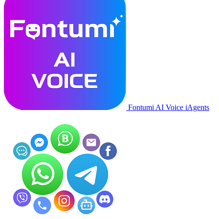
Fontumi AI Voice iAgents