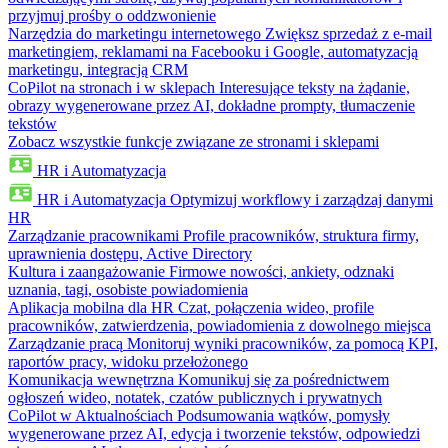
przyjmuj prośby o oddzwonienie
Narzędzia do marketingu internetowego
Zwiększ sprzedaż z e-mail
marketingiem, reklamami na Facebooku i Google, automatyzacją
marketingu, integracją CRM
CoPilot na stronach i w sklepach
Interesujące teksty na żądanie,
obrazy wygenerowane przez AI, dokładne prompty, tłumaczenie
tekstów
Zobacz wszystkie funkcje związane ze stronami i sklepami
HR i Automatyzacja
HR i Automatyzacja
Optymizuj workflowy i zarządzaj danymi
HR
Zarządzanie pracownikami
Profile pracowników, struktura firmy,
uprawnienia dostępu, Active Directory
Kultura i zaangażowanie
Firmowe nowości, ankiety, odznaki
uznania, tagi, osobiste powiadomienia
Aplikacja mobilna dla HR
Czat, połączenia wideo, profile
pracowników, zatwierdzenia, powiadomienia z dowolnego miejsca
Zarządzanie pracą
Monitoruj wyniki pracowników, za pomocą KPI,
raportów pracy, widoku przełożonego
Komunikacja wewnętrzna
Komunikuj się za pośrednictwem
ogłoszeń wideo, notatek, czatów publicznych i prywatnych
CoPilot w Aktualnościach
Podsumowania wątków, pomysły
wygenerowane przez AI, edycja i tworzenie tekstów, odpowiedzi