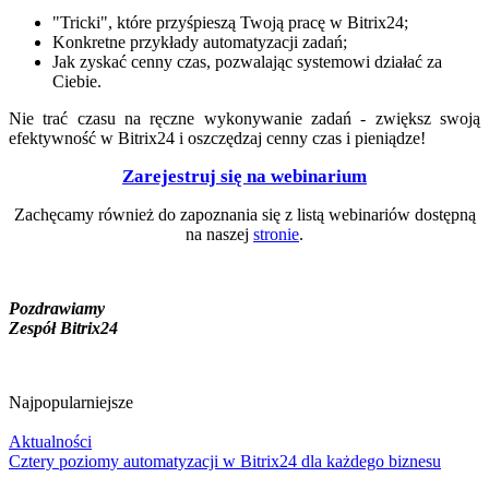
"Tricki", które przyśpieszą Twoją pracę w Bitrix24;
Konkretne przykłady automatyzacji zadań;
Jak zyskać cenny czas, pozwalając systemowi działać za
Ciebie.
Nie trać czasu na ręczne wykonywanie zadań - zwiększ swoją
efektywność w Bitrix24 i oszczędzaj cenny czas i pieniądze!
Zarejestruj się na webinarium
Zachęcamy również do zapoznania się z listą webinariów dostępną
na naszej
stronie
.
Pozdrawiamy
Zespół Bitrix24
Najpopularniejsze
Aktualności
Cztery poziomy automatyzacji w Bitrix24 dla każdego biznesu