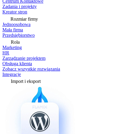
Centrum Kontaktowe
Zadania i projekty
Kreator stron
Rozmiar firmy
Jednoosobowa
Mała firma
Przedsiębiorstwo
Rola
Marketing
HR
Zarządzanie projektem
Obsługa klienta
Zobacz wszystkie rozwiązania
Integracje
Import i eksport