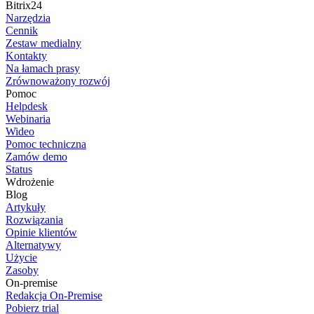
Bitrix24
Narzędzia
Cennik
Zestaw medialny
Kontakty
Na łamach prasy
Zrównoważony rozwój
Pomoc
Helpdesk
Webinaria
Wideo
Pomoc techniczna
Zamów demo
Status
Wdrożenie
Blog
Artykuły
Rozwiązania
Opinie klientów
Alternatywy
Użycie
Zasoby
On-premise
Redakcja On-Premise
Pobierz trial