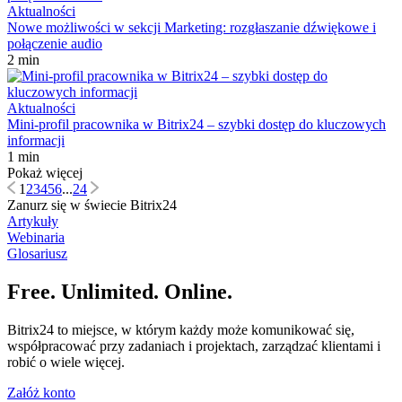
Aktualności
Nowe możliwości w sekcji Marketing: rozgłaszanie dźwiękowe i
połączenie audio
2 min
Aktualności
Mini-profil pracownika w Bitrix24 – szybki dostęp do kluczowych
informacji
1 min
Pokaż więcej
1
2
3
4
5
6
...
24
Zanurz się w świecie Bitrix24
Artykuły
Webinaria
Glosariusz
Free. Unlimited. Online.
Bitrix24 to miejsce, w którym każdy może komunikować się,
współpracować przy zadaniach i projektach, zarządzać klientami i
robić o wiele więcej.
Załóż konto