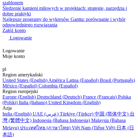
szablonem
Śledzenie kamieni milowych w projektach: strategie, narzędzia i
dobre praktyki
Najlepsze programy do wykresów Gantta: porównanie i wybór
odpowiedniego rozwiązania
Załóż konto
Logowanie
Logowanie
Moje konto
pl
Region amerykański
United States (English)
América Latina (Español)
Brasil (Português)
México (Español)
Colombia (Español)
Region europejski
Europe (English)
Deutschland (Deutsch)
France (Français)
Polska
(Polski)
Italia (Italiano)
United Kingdom (English)
Azja
India (English)
UAE (عربي)
Türkiye (Türkçe)
中国 (简体中文)
台
灣 (繁體中文)
Indonesia (Bahasa Indonesia)
Malaysia (Bahasa
Melayu)
ประเทศไทย (ภาษาไทย)
Việt Nam (Tiếng Việt)
日本 (日
本語)