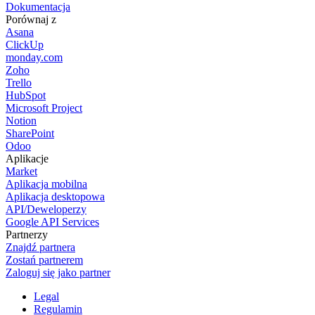
Dokumentacja
Porównaj z
Asana
ClickUp
monday.com
Zoho
Trello
HubSpot
Microsoft Project
Notion
SharePoint
Odoo
Aplikacje
Market
Aplikacja mobilna
Aplikacja desktopowa
API/Deweloperzy
Google API Services
Partnerzy
Znajdź partnera
Zostań partnerem
Zaloguj się jako partner
Legal
Regulamin