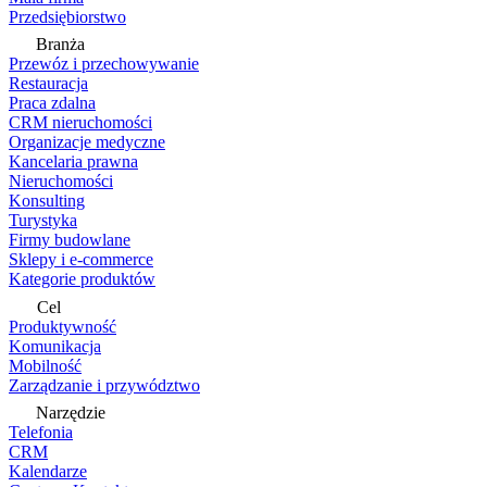
Przedsiębiorstwo
Branża
Przewóz i przechowywanie
Restauracja
Praca zdalna
CRM nieruchomości
Organizacje medyczne
Kancelaria prawna
Nieruchomości
Konsulting
Turystyka
Firmy budowlane
Sklepy i e-commerce
Kategorie produktów
Cel
Produktywność
Komunikacja
Mobilność
Zarządzanie i przywództwo
Narzędzie
Telefonia
CRM
Kalendarze