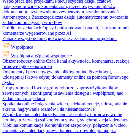
Współpraca nad projektami
Pracuj szybciej dzięki czatowi,
połączeniom wideo, komentarzom, przechowywaniu plików,
dokumentom, użytkownikom zewnętrznym, szablonom zadań
Automatyzacja
Zaoszczędź czas dzięki automatycznemu tworzeniu
zadań i automatyzacji workflow
CoPilot w zadaniach
Opisy i podsumowania zadań, listy kontrolne i
komentarze wygenerowane przez AI
Zobacz wszystkie funkcje związane z zadaniami i projektami
Współpraca
Współpraca
Wpieraj współpracę
Obszar roboczy online
Czat, kanał aktywności, komentarze, reakcje,
firmowe ogłoszenia wideo
Dokumenty i przechowywanie plików online
Przechowuj,
udostępniaj i łatwo edytuj dokumenty online za pomocą firmowego
dysku
Grupy robocze
Utwórz grupy robocze, zaproś użytkowników
zewnętrznych, skonfiguruj ustawienia dostępu i współpracuj nad
zadaniami i projektami
Spotkania online
Połączenia wideo, telekonferencje, udostępnianie
ekranu, nagrywanie rozmów i tła niestandardowe
Współdzielone kalendarze
Kalendarz osobisty i firmowe, wolne
terminy, rezerwacja sal konferencyjnych, synchronizacja kalendarza
Mobilna komunikacja
Komunikator zespołowy, połączenia wideo,
komentarze, kalendarz, powiadomienia z dowolnego miejsca