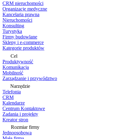
CRM nieruchomości
Organizacje medyczne
Kancelaria prawna
Nieruchomości
Konsulting
Turystyka
Firmy budowlane
Sklepy i e-commerce
Kategorie produktów
Cel
Produktywność
Komunikacja
Mobilność
Zarządzanie i przywództwo
Narzędzie
Telefonia
CRM
Kalendarze
Centrum Kontaktowe
Zadania i projekty
Kreator stron
Rozmiar firmy
Jednoosobowa
Mała firma