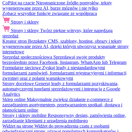
CoPilot na czacie
Nieograniczone źródło pomysłów, teksty
wygenerowane przez AI, burze mózgów i nie tylko
Zobacz wszystkie funkcje związane ze współpracą
Strony i sklepy
Strony i sklepy
Twórz piękne witryny, które napędzają
sprzedaż
Kreator stron
Bezpłatny CMS, szablony, hosting, obrazy i teksty
wygenerowane przez AI, dzięki którym utworzysz wspaniałe strony
internetowe
Sprzedaż społecznościowa
Sprzedawaj swoje produkty
bezpośrednio przez Facebook, Instagram, WhatsApp lub Telegram
Formularze sieciowe
Zyskuj leady z niestandardowymi
formularzami zamówień, formularzami rejestracyjnymi i informacji
zwrotnej oraz z polami warunkowymi
Strony docelowe
Generuj leady z formularzami pozyskiwania,
automatycznymi tunelami sprzedażowymi i integracją z Google
Analytics
Sklep online
Maksymalnie zwiększ działanie e-commerce z
zarządzaniem asortymentem, przetwarzaniem spotkań, dostawą i
płatnościami online
Strony i sklepy mobilne
Responsywny design, zamówienia online,
zarządzanie klientami z urządzenia mobilnego
Widżet na stronę
Widżet do prowadzenia czatu z osobami
odwiedzającymi stronę, używaj popularnych komunikatorów i