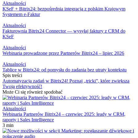
Aktualności
KSeF + Bitrix24: bezpośrednia integracja z polskim Krajowym
Systemem e-Faktur
Aktualności
Fakturownia Bitrix24 Connector — wysyłaj faktury z CRM do
KSeF
Aktualności
Webinaria prowadzone przez Partnerów Bitrix24 – lipiec 2026
Aktualności
Tablice w Bitrix24: od pomysłu do zadania bez utraty kontekstu
Spis treści
Automatyzacja zadań w Bitrix24! Poznaj „tricki”, które zwiększą
Twoją efektywność!
Może Ci się również spodobać
Aktualności
Webinaria Partnerów Bitrix24 – czerwiec 2025: leady w CRM,
raporty i Sales Intelligence
3 min