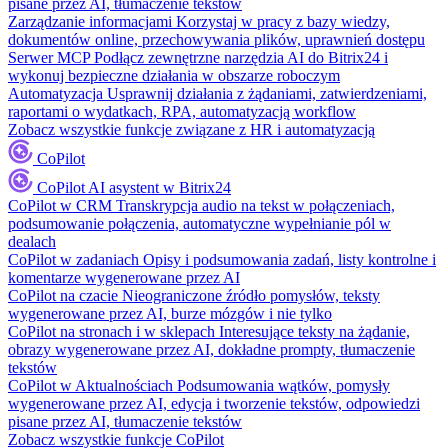
pisane przez AI, tłumaczenie tekstów
Zarządzanie informacjami
Korzystaj w pracy z bazy wiedzy,
dokumentów online, przechowywania plików, uprawnień dostępu
Serwer MCP
Podłącz zewnętrzne narzędzia AI do Bitrix24 i
wykonuj bezpieczne działania w obszarze roboczym
Automatyzacja
Usprawnij działania z żądaniami, zatwierdzeniami,
raportami o wydatkach, RPA, automatyzacją workflow
Zobacz wszystkie funkcje związane z HR i automatyzacją
CoPilot
CoPilot
AI asystent w Bitrix24
CoPilot w CRM
Transkrypcja audio na tekst w połączeniach,
podsumowanie połączenia, automatyczne wypełnianie pól w
dealach
CoPilot w zadaniach
Opisy i podsumowania zadań, listy kontrolne i
komentarze wygenerowane przez AI
CoPilot na czacie
Nieograniczone źródło pomysłów, teksty
wygenerowane przez AI, burze mózgów i nie tylko
CoPilot na stronach i w sklepach
Interesujące teksty na żądanie,
obrazy wygenerowane przez AI, dokładne prompty, tłumaczenie
tekstów
CoPilot w Aktualnościach
Podsumowania wątków, pomysły
wygenerowane przez AI, edycja i tworzenie tekstów, odpowiedzi
pisane przez AI, tłumaczenie tekstów
Zobacz wszystkie funkcje CoPilot