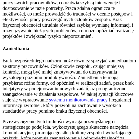
pracy swoich pracowników, co ułatwia szybką interwencję i
dostosowanie w razie potrzeby. Praca zdalna ogranicza te
możliwości, co może prowadzić do trudności w ocenie postępów i
efektywności pracy poszczególnych członków zespołu. Brak
fizycznej obecności utrudnia również szybką wymianę informacji i
rozwiązywanie bieżących problemów, co może opóźniać realizację
projektów i zwiększać ryzyko nieporozumień.
Zaniedbania
Brak bezpośredniego nadzoru może również sprzyjać zaniedbaniom
ze strony pracowników. Członkowie zespołu, czując mniejszą
kontrolę, mogą być mniej zmotywowani do utrzymywania
wysokiego poziomu produktywności. Zaniedbania te mogą
przybierać różne formy, od opóźnień w realizacji zadań, przez brak
inicjatywy w podejmowaniu nowych zadań, aż po ograniczone
zaangażowanie w działania zespołowe. W takiej sytuacji kluczowe
staje się wypracowanie
systemu monitorowania pracy
i regularnej
informacji zwrotnej, który pozwoli na zachowanie wysokich
standardów pracy pomimo braku fizycznej obecności.
Przezwyciężenie tych trudności wymaga przemyślanego i
strategicznego podejścia, wykorzystującego skuteczne narzędzia
komunikacyjne, promującego silną kulturę zespołu i wdrażającego
praktyki, które promują zaangażowanie i odpowiedzialność za