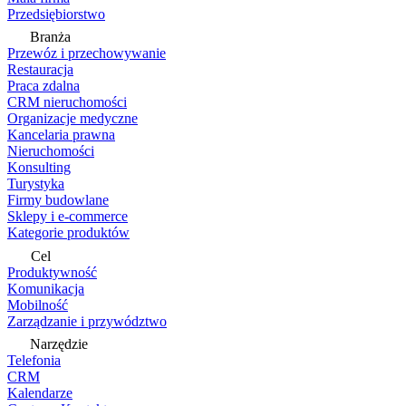
Przedsiębiorstwo
Branża
Przewóz i przechowywanie
Restauracja
Praca zdalna
CRM nieruchomości
Organizacje medyczne
Kancelaria prawna
Nieruchomości
Konsulting
Turystyka
Firmy budowlane
Sklepy i e-commerce
Kategorie produktów
Cel
Produktywność
Komunikacja
Mobilność
Zarządzanie i przywództwo
Narzędzie
Telefonia
CRM
Kalendarze