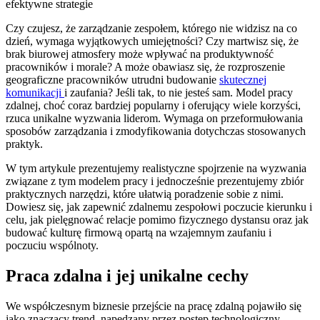
Czy czujesz, że zarządzanie zespołem, którego nie widzisz na co
dzień, wymaga wyjątkowych umiejętności? Czy martwisz się, że
brak biurowej atmosfery może wpływać na produktywność
pracowników i morale? A może obawiasz się, że rozproszenie
geograficzne pracowników utrudni budowanie
skutecznej
komunikacji
i zaufania? Jeśli tak, to nie jesteś sam. Model pracy
zdalnej, choć coraz bardziej popularny i oferujący wiele korzyści,
rzuca unikalne wyzwania liderom. Wymaga on przeformułowania
sposobów zarządzania i zmodyfikowania dotychczas stosowanych
praktyk.
W tym artykule prezentujemy realistyczne spojrzenie na wyzwania
związane z tym modelem pracy i jednocześnie prezentujemy zbiór
praktycznych narzędzi, które ułatwią poradzenie sobie z nimi.
Dowiesz się, jak zapewnić zdalnemu zespołowi poczucie kierunku i
celu, jak pielęgnować relacje pomimo fizycznego dystansu oraz jak
budować kulturę firmową opartą na wzajemnym zaufaniu i
poczuciu wspólnoty.
Praca zdalna i jej unikalne cechy
We współczesnym biznesie przejście na pracę zdalną pojawiło się
jako znaczący trend, napędzany przez postęp technologiczny,