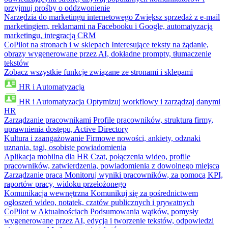
przyjmuj prośby o oddzwonienie
Narzędzia do marketingu internetowego
Zwiększ sprzedaż z e-mail
marketingiem, reklamami na Facebooku i Google, automatyzacją
marketingu, integracją CRM
CoPilot na stronach i w sklepach
Interesujące teksty na żądanie,
obrazy wygenerowane przez AI, dokładne prompty, tłumaczenie
tekstów
Zobacz wszystkie funkcje związane ze stronami i sklepami
HR i Automatyzacja
HR i Automatyzacja
Optymizuj workflowy i zarządzaj danymi
HR
Zarządzanie pracownikami
Profile pracowników, struktura firmy,
uprawnienia dostępu, Active Directory
Kultura i zaangażowanie
Firmowe nowości, ankiety, odznaki
uznania, tagi, osobiste powiadomienia
Aplikacja mobilna dla HR
Czat, połączenia wideo, profile
pracowników, zatwierdzenia, powiadomienia z dowolnego miejsca
Zarządzanie pracą
Monitoruj wyniki pracowników, za pomocą KPI,
raportów pracy, widoku przełożonego
Komunikacja wewnętrzna
Komunikuj się za pośrednictwem
ogłoszeń wideo, notatek, czatów publicznych i prywatnych
CoPilot w Aktualnościach
Podsumowania wątków, pomysły
wygenerowane przez AI, edycja i tworzenie tekstów, odpowiedzi