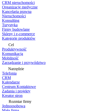
CRM nieruchomości
Organizacje medyczne
Kancelaria prawna
Nieruchomości
Konsulting
Turystyka
Firmy budowlane
Sklepy i e-commerce
Kategorie produktów
Cel
Produktywność
Komunikacja
Mobilność
Zarządzanie i przywództwo
Narzędzie
Telefonia
CRM
Kalendarze
Centrum Kontaktowe
Zadania i projekty
Kreator stron
Rozmiar firmy
Jednoosobowa
Mała firma