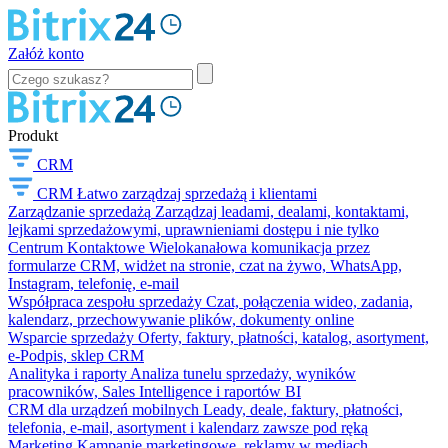
Załóż konto
Produkt
CRM
CRM
Łatwo zarządzaj sprzedażą i klientami
Zarządzanie sprzedażą
Zarządzaj leadami, dealami, kontaktami,
lejkami sprzedażowymi, uprawnieniami dostępu i nie tylko
Centrum Kontaktowe
Wielokanałowa komunikacja przez
formularze CRM, widżet na stronie, czat na żywo, WhatsApp,
Instagram, telefonię, e-mail
Współpraca zespołu sprzedaży
Czat, połączenia wideo, zadania,
kalendarz, przechowywanie plików, dokumenty online
Wsparcie sprzedaży
Oferty, faktury, płatności, katalog, asortyment,
e-Podpis, sklep CRM
Analityka i raporty
Analiza tunelu sprzedaży, wyników
pracowników, Sales Intelligence i raportów BI
CRM dla urządzeń mobilnych
Leady, deale, faktury, płatności,
telefonia, e-mail, asortyment i kalendarz zawsze pod ręką
Marketing
Kampanie marketingowe, reklamy w mediach