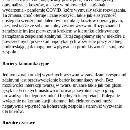
optymalizację kosztów, a także w odpowiedzi na globalne
wydarzenia - pandemię COVID, które wymusiły takie rozwiązania.
Ta zmiana, choć oferuje liczne korzyści, takie jak elastyczność,
dostęp do szerszej puli talentów i redukcję kosztów operacyjnych,
przynosi także ze sobą unikalny zestaw wyzwań. Rozpoznanie i
zaradzenie im jest pierwszym krokiem w kierunku efektywnego
zarządzania zespołami zdalnymi. Tutaj zagłębiamy się w niektóre z
powszechnych przeszkód napotykanych w świecie pracy zdalnej,
podkreślając, jak mogą one wpływać na produktywność i spójność
zespołu.
Bariery komunikacyjne
Jednym z najbardziej wyraźnych wyzwań w zarządzaniu zespołami
zdalnymi jest przezwyciężenie barier komunikacyjnych. Bez
możliwości interakcji twarzą w twarz, niuanse takie jak ton głosu,
język ciała i natychmiastowa informacja zwrotna często giną,
prowadząc do nieporozumień i błędnych interpretacji. Poleganie
wyłącznie na komunikacji pisemnej lub elektronicznej może
negatywnie wpłynąć na koherencję zespołu i stanowić wyzwanie
dla liderów.
Różnice czasowe