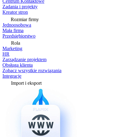
Centrum Kontaktowe
Zadania i projekty
Kreator stron
Rozmiar firmy
Jednoosobowa
Mała firma
Przedsiębiorstwo
Rola
Marketing
HR
Zarządzanie projektem
Obsługa klienta
Zobacz wszystkie rozwiązania
Integracje
Import i eksport