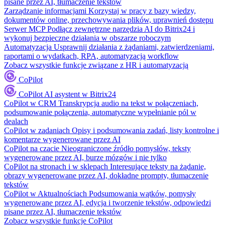
pisane przez AI, tłumaczenie tekstów
Zarządzanie informacjami
Korzystaj w pracy z bazy wiedzy,
dokumentów online, przechowywania plików, uprawnień dostępu
Serwer MCP
Podłącz zewnętrzne narzędzia AI do Bitrix24 i
wykonuj bezpieczne działania w obszarze roboczym
Automatyzacja
Usprawnij działania z żądaniami, zatwierdzeniami,
raportami o wydatkach, RPA, automatyzacją workflow
Zobacz wszystkie funkcje związane z HR i automatyzacją
CoPilot
CoPilot
AI asystent w Bitrix24
CoPilot w CRM
Transkrypcja audio na tekst w połączeniach,
podsumowanie połączenia, automatyczne wypełnianie pól w
dealach
CoPilot w zadaniach
Opisy i podsumowania zadań, listy kontrolne i
komentarze wygenerowane przez AI
CoPilot na czacie
Nieograniczone źródło pomysłów, teksty
wygenerowane przez AI, burze mózgów i nie tylko
CoPilot na stronach i w sklepach
Interesujące teksty na żądanie,
obrazy wygenerowane przez AI, dokładne prompty, tłumaczenie
tekstów
CoPilot w Aktualnościach
Podsumowania wątków, pomysły
wygenerowane przez AI, edycja i tworzenie tekstów, odpowiedzi
pisane przez AI, tłumaczenie tekstów
Zobacz wszystkie funkcje CoPilot