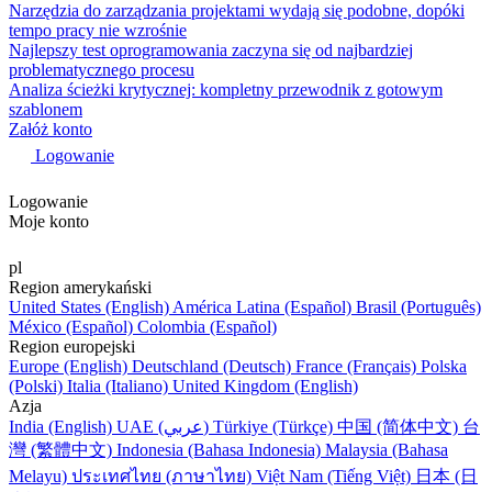
Narzędzia do zarządzania projektami wydają się podobne, dopóki
tempo pracy nie wzrośnie
Najlepszy test oprogramowania zaczyna się od najbardziej
problematycznego procesu
Analiza ścieżki krytycznej: kompletny przewodnik z gotowym
szablonem
Załóż konto
Logowanie
Logowanie
Moje konto
pl
Region amerykański
United States (English)
América Latina (Español)
Brasil (Português)
México (Español)
Colombia (Español)
Region europejski
Europe (English)
Deutschland (Deutsch)
France (Français)
Polska
(Polski)
Italia (Italiano)
United Kingdom (English)
Azja
India (English)
UAE (عربي)
Türkiye (Türkçe)
中国 (简体中文)
台
灣 (繁體中文)
Indonesia (Bahasa Indonesia)
Malaysia (Bahasa
Melayu)
ประเทศไทย (ภาษาไทย)
Việt Nam (Tiếng Việt)
日本 (日