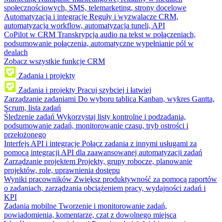
społecznościowych, SMS, telemarketing, strony docelowe
Automatyzacja i integracje
Reguły i wyzwalacze CRM,
automatyzacja workflow, automatyzacja tuneli, API
CoPilot w CRM
Transkrypcja audio na tekst w połączeniach,
podsumowanie połączenia, automatyczne wypełnianie pól w
dealach
Zobacz wszystkie funkcje CRM
Zadania i projekty
Zadania i projekty
Pracuj szybciej i łatwiej
Zarządzanie zadaniami
Do wyboru tablica Kanban, wykres Gantta,
Scrum, lista zadań
Śledzenie zadań
Wykorzystaj listy kontrolne i podzadania,
podsumowanie zadań, monitorowanie czasu, tryb ostrości i
przełożonego
Interfejs API i integracje
Połącz zadania z innymi usługami za
pomocą integracji API dla zaawansowanej automatyzacji zadań
Zarządzanie projektem
Projekty, grupy robocze, planowanie
projektów, role, uprawnienia dostępu
Wyniki pracowników
Zwiększ produktywność za pomocą raportów
o zadaniach, zarządzania obciążeniem pracy, wydajności zadań i
KPI
Zadania mobilne
Tworzenie i monitorowanie zadań,
powiadomienia, komentarze, czat z dowolnego miejsca