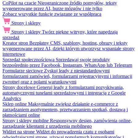
CoPilot na czacie
Nieograniczone źródło pomysłów, teksty
wygenerowane przez AI, burze mózgów i nie tylko
Zobacz wszystkie funkcje związane ze współpracą
Strony i sklepy
Strony i sklepy
Twórz piękne witryny, które napędzają
sprzedaż
Kreator stron
Bezpłatny CMS, szablony, hosting, obrazy i teksty
wygenerowane przez AI, dzięki którym utworzysz wspaniałe strony
internetowe
Sprzedaż społecznościowa
Sprzedawaj swoje produkty
bezpośrednio przez Facebook, Instagram, WhatsApp lub Telegram
Formularze sieciowe
Zyskuj leady z niestandardowymi
formularzami zamówień, formularzami rejestracyjnymi i informacji
zwrotnej oraz z polami warunkowymi
Strony docelowe
Generuj leady z formularzami pozyskiwania,
automatycznymi tunelami sprzedażowymi i integracją z Google
Analytics
Sklep online
Maksymalnie zwiększ działanie e-commerce z
zarządzaniem asortymentem, przetwarzaniem spotkań, dostawą i
płatnościami online
Strony i sklepy mobilne
Responsywny design, zamówienia online,
zarządzanie klientami z urządzenia mobilnego
Widżet na stronę
Widżet do prowadzenia czatu z osobami
odwiedzającymi stronę, używaj popularnych komunikatorów i