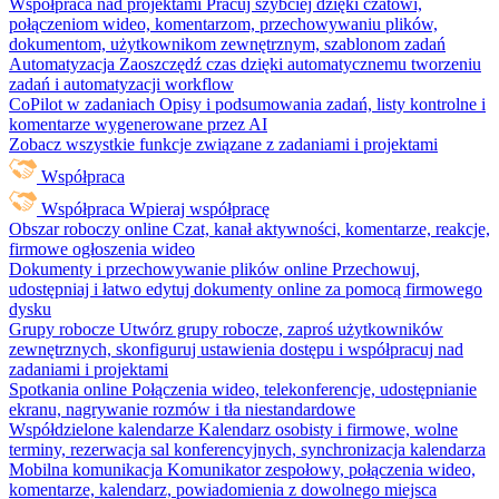
Współpraca nad projektami
Pracuj szybciej dzięki czatowi,
połączeniom wideo, komentarzom, przechowywaniu plików,
dokumentom, użytkownikom zewnętrznym, szablonom zadań
Automatyzacja
Zaoszczędź czas dzięki automatycznemu tworzeniu
zadań i automatyzacji workflow
CoPilot w zadaniach
Opisy i podsumowania zadań, listy kontrolne i
komentarze wygenerowane przez AI
Zobacz wszystkie funkcje związane z zadaniami i projektami
Współpraca
Współpraca
Wpieraj współpracę
Obszar roboczy online
Czat, kanał aktywności, komentarze, reakcje,
firmowe ogłoszenia wideo
Dokumenty i przechowywanie plików online
Przechowuj,
udostępniaj i łatwo edytuj dokumenty online za pomocą firmowego
dysku
Grupy robocze
Utwórz grupy robocze, zaproś użytkowników
zewnętrznych, skonfiguruj ustawienia dostępu i współpracuj nad
zadaniami i projektami
Spotkania online
Połączenia wideo, telekonferencje, udostępnianie
ekranu, nagrywanie rozmów i tła niestandardowe
Współdzielone kalendarze
Kalendarz osobisty i firmowe, wolne
terminy, rezerwacja sal konferencyjnych, synchronizacja kalendarza
Mobilna komunikacja
Komunikator zespołowy, połączenia wideo,
komentarze, kalendarz, powiadomienia z dowolnego miejsca