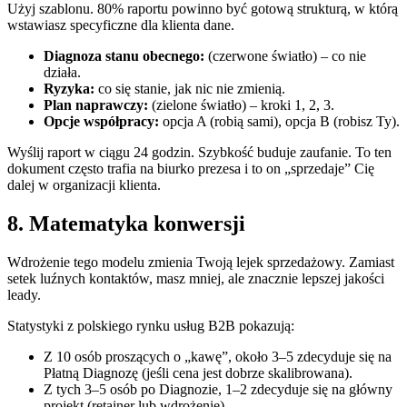
Użyj szablonu. 80% raportu powinno być gotową strukturą, w którą
wstawiasz specyficzne dla klienta dane.
Diagnoza stanu obecnego:
(czerwone światło) – co nie
działa.
Ryzyka:
co się stanie, jak nic nie zmienią.
Plan naprawczy:
(zielone światło) – kroki 1, 2, 3.
Opcje współpracy:
opcja A (robią sami), opcja B (robisz Ty).
Wyślij raport w ciągu 24 godzin. Szybkość buduje zaufanie. To ten
dokument często trafia na biurko prezesa i to on „sprzedaje” Cię
dalej w organizacji klienta.
8. Matematyka konwersji
Wdrożenie tego modelu zmienia Twoją lejek sprzedażowy. Zamiast
setek luźnych kontaktów, masz mniej, ale znacznie lepszej jakości
leady.
Statystyki z polskiego rynku usług B2B pokazują:
Z 10 osób proszących o „kawę”, około 3–5 zdecyduje się na
Płatną Diagnozę (jeśli cena jest dobrze skalibrowana).
Z tych 3–5 osób po Diagnozie, 1–2 zdecyduje się na główny
projekt (retainer lub wdrożenie).