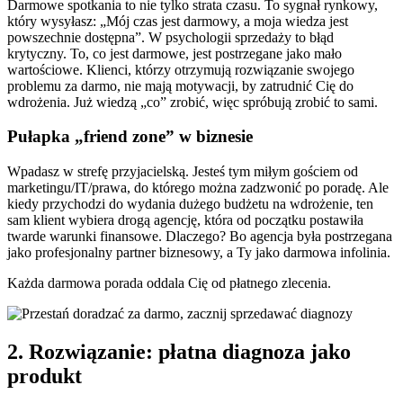
Darmowe spotkania to nie tylko strata czasu. To sygnał rynkowy,
który wysyłasz: „Mój czas jest darmowy, a moja wiedza jest
powszechnie dostępna”. W psychologii sprzedaży to błąd
krytyczny. To, co jest darmowe, jest postrzegane jako mało
wartościowe. Klienci, którzy otrzymują rozwiązanie swojego
problemu za darmo, nie mają motywacji, by zatrudnić Cię do
wdrożenia. Już wiedzą „co” zrobić, więc spróbują zrobić to sami.
Pułapka „friend zone” w biznesie
Wpadasz w strefę przyjacielską. Jesteś tym miłym gościem od
marketingu/IT/prawa, do którego można zadzwonić po poradę. Ale
kiedy przychodzi do wydania dużego budżetu na wdrożenie, ten
sam klient wybiera drogą agencję, która od początku postawiła
twarde warunki finansowe. Dlaczego? Bo agencja była postrzegana
jako profesjonalny partner biznesowy, a Ty jako darmowa infolinia.
Każda darmowa porada oddala Cię od płatnego zlecenia.
2. Rozwiązanie: płatna diagnoza jako
produkt