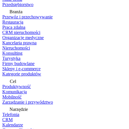
Przedsiębiorstwo
Branża
Przewóz i przechowywanie
Restauracja
Praca zdalna
CRM nieruchomości
Organizacje medyczne
Kancelaria prawna
Nieruchomości
Konsulting
Turystyka
Firmy budowlane
Sklepy i e-commerce
Kategorie produktów
Cel
Produktywność
Komunikacja
Mobilność
Zarządzanie i przywództwo
Narzędzie
Telefonia
CRM
Kalendarze