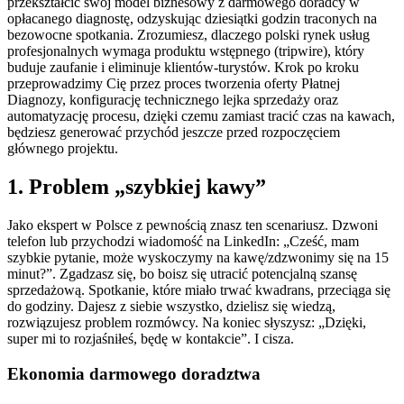
przekształcić swój model biznesowy z darmowego doradcy w
opłacanego diagnostę, odzyskując dziesiątki godzin traconych na
bezowocne spotkania. Zrozumiesz, dlaczego polski rynek usług
profesjonalnych wymaga produktu wstępnego (tripwire), który
buduje zaufanie i eliminuje klientów-turystów. Krok po kroku
przeprowadzimy Cię przez proces tworzenia oferty Płatnej
Diagnozy, konfigurację technicznego lejka sprzedaży oraz
automatyzację procesu, dzięki czemu zamiast tracić czas na kawach,
będziesz generować przychód jeszcze przed rozpoczęciem
głównego projektu.
1. Problem „szybkiej kawy”
Jako ekspert w Polsce z pewnością znasz ten scenariusz. Dzwoni
telefon lub przychodzi wiadomość na LinkedIn: „Cześć, mam
szybkie pytanie, może wyskoczymy na kawę/zdzwonimy się na 15
minut?”. Zgadzasz się, bo boisz się utracić potencjalną szansę
sprzedażową. Spotkanie, które miało trwać kwadrans, przeciąga się
do godziny. Dajesz z siebie wszystko, dzielisz się wiedzą,
rozwiązujesz problem rozmówcy. Na koniec słyszysz: „Dzięki,
super mi to rozjaśniłeś, będę w kontakcie”. I cisza.
Ekonomia darmowego doradztwa