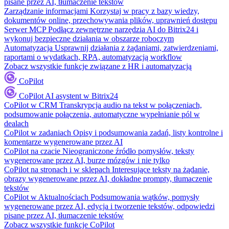
pisane przez AI, tłumaczenie tekstów
Zarządzanie informacjami
Korzystaj w pracy z bazy wiedzy,
dokumentów online, przechowywania plików, uprawnień dostępu
Serwer MCP
Podłącz zewnętrzne narzędzia AI do Bitrix24 i
wykonuj bezpieczne działania w obszarze roboczym
Automatyzacja
Usprawnij działania z żądaniami, zatwierdzeniami,
raportami o wydatkach, RPA, automatyzacją workflow
Zobacz wszystkie funkcje związane z HR i automatyzacją
CoPilot
CoPilot
AI asystent w Bitrix24
CoPilot w CRM
Transkrypcja audio na tekst w połączeniach,
podsumowanie połączenia, automatyczne wypełnianie pól w
dealach
CoPilot w zadaniach
Opisy i podsumowania zadań, listy kontrolne i
komentarze wygenerowane przez AI
CoPilot na czacie
Nieograniczone źródło pomysłów, teksty
wygenerowane przez AI, burze mózgów i nie tylko
CoPilot na stronach i w sklepach
Interesujące teksty na żądanie,
obrazy wygenerowane przez AI, dokładne prompty, tłumaczenie
tekstów
CoPilot w Aktualnościach
Podsumowania wątków, pomysły
wygenerowane przez AI, edycja i tworzenie tekstów, odpowiedzi
pisane przez AI, tłumaczenie tekstów
Zobacz wszystkie funkcje CoPilot