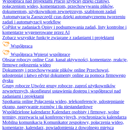
Współpraca nad projektami
Pracuj szybciej dzięki czatowi,
połączeniom wideo, komentarzom, przechowywaniu plików,
dokumentom, użytkownikom zewnętrznym, szablonom zadań
Automatyzacja
Zaoszczędź czas dzięki automatycznemu tworzeniu
zadań i automatyzacji workflow
CoPilot w zadaniach
Opisy i podsumowania zadań, listy kontrolne i
komentarze wygenerowane przez AI
Zobacz wszystkie funkcje związane z zadaniami i projektami
Współpraca
Współpraca
Wpieraj współpracę
Obszar roboczy online
Czat, kanał aktywności, komentarze, reakcje,
firmowe ogłoszenia wideo
Dokumenty i przechowywanie plików online
Przechowuj,
udostępniaj i łatwo edytuj dokumenty online za pomocą firmowego
dysku
Grupy robocze
Utwórz grupy robocze, zaproś użytkowników
zewnętrznych, skonfiguruj ustawienia dostępu i współpracuj nad
zadaniami i projektami
Spotkania online
Połączenia wideo, telekonferencje, udostępnianie
ekranu, nagrywanie rozmów i tła niestandardowe
Współdzielone kalendarze
Kalendarz osobisty i firmowe, wolne
terminy, rezerwacja sal konferencyjnych, synchronizacja kalendarza
Mobilna komunikacja
Komunikator zespołowy, połączenia wideo,
komentarze, kalendarz, powiadomienia z dowolnego miejsca