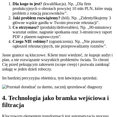
Dla kogo to jest?
(kwalifikacja). Np. „Dla firm
produkcyjnych o obrotach powyżej 10 mln PLN, które mają
problem z rotacją pracowników”.
Jaki problem rozwiążemy?
(ból). Np. „Zidentyfikujemy 3
główne wąskie gardła w Twoim procesie rekrutacji”.
Co otrzymasz?
(produkty/deliverables). Np. „90-minutowy
warsztat online, nagranie spotkania oraz 3-stronicowy raport
PDF z planem naprawczym”.
Czego NIE robimy?
(ograniczenia). Np. „Nie piszemy
ogłoszeń rekrutacyjnych, nie przeprowadzamy rozmów”.
Jasne granice są kluczowe. Klient musi wiedzieć, że kupuje audyt i
plan, a nie rozwiązanie wszystkich problemów świata. To chroni
Cię przed pełzającym zakresem (scope creep) i pozwala zamknąć
usługę w jeden dzień roboczy.
Im bardziej precyzyjna obietnica, tym łatwiejsza sprzedaż.
4. Technologia jako bramka wejściowa i
filtracja
Kluczowym elementem transformacji jest automatyzacja procesu