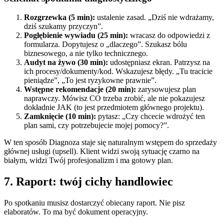
Rozgrzewka (5 min):
ustalenie zasad. „Dziś nie wdrażamy,
dziś szukamy przyczyn”.
Pogłębienie wywiadu (25 min):
wracasz do odpowiedzi z
formularza. Dopytujesz o „dlaczego”. Szukasz bólu
biznesowego, a nie tylko technicznego.
Audyt na żywo (30 min):
udostępniasz ekran. Patrzysz na
ich procesy/dokumenty/kod. Wskazujesz błędy. „Tu tracicie
pieniądze”, „To jest ryzykowne prawnie”.
Wstępne rekomendacje (20 min):
zarysowujesz plan
naprawczy. Mówisz CO trzeba zrobić, ale nie pokazujesz
dokładnie JAK (to jest przedmiotem głównego projektu).
Zamknięcie (10 min):
pytasz: „Czy chcecie wdrożyć ten
plan sami, czy potrzebujecie mojej pomocy?”.
W ten sposób Diagnoza staje się naturalnym wstępem do sprzedaży
głównej usługi (upsell). Klient widzi swoją sytuację czarno na
białym, widzi Twój profesjonalizm i ma gotowy plan.
7. Raport: twój cichy handlowiec
Po spotkaniu musisz dostarczyć obiecany raport. Nie pisz
elaboratów. To ma być dokument operacyjny.