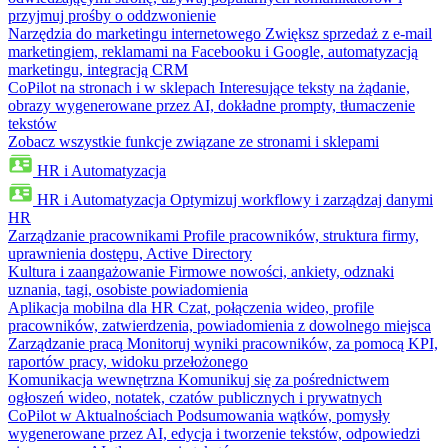
przyjmuj prośby o oddzwonienie
Narzędzia do marketingu internetowego
Zwiększ sprzedaż z e-mail
marketingiem, reklamami na Facebooku i Google, automatyzacją
marketingu, integracją CRM
CoPilot na stronach i w sklepach
Interesujące teksty na żądanie,
obrazy wygenerowane przez AI, dokładne prompty, tłumaczenie
tekstów
Zobacz wszystkie funkcje związane ze stronami i sklepami
HR i Automatyzacja
HR i Automatyzacja
Optymizuj workflowy i zarządzaj danymi
HR
Zarządzanie pracownikami
Profile pracowników, struktura firmy,
uprawnienia dostępu, Active Directory
Kultura i zaangażowanie
Firmowe nowości, ankiety, odznaki
uznania, tagi, osobiste powiadomienia
Aplikacja mobilna dla HR
Czat, połączenia wideo, profile
pracowników, zatwierdzenia, powiadomienia z dowolnego miejsca
Zarządzanie pracą
Monitoruj wyniki pracowników, za pomocą KPI,
raportów pracy, widoku przełożonego
Komunikacja wewnętrzna
Komunikuj się za pośrednictwem
ogłoszeń wideo, notatek, czatów publicznych i prywatnych
CoPilot w Aktualnościach
Podsumowania wątków, pomysły
wygenerowane przez AI, edycja i tworzenie tekstów, odpowiedzi