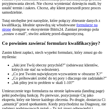
przyjmowania zleceń. Nie chcesz wymieniać dziesięciu maili, by
ustalić termin i zakres. Chcesz, aby klient przeszedł przez proces
samodzielnie.
Tutaj niezbędne jest narzędzie, które połączy zbieranie danych z
kwalifikacją. Idealnie sprawdzą się wbudowane
formularze na
stronę
dostępne w ekosystemie Bitrix24. Zamiast prostego pola
„zostaw e-mail”, stwórz ankietę przed-diagnostyczną.
Co powinien zawierać formularz kwalifikacyjny?
Zanim klient zapłaci, niech wypełni formularz, który zmusi go do
myślenia:
„Jaki jest Twój obecny przychód?” (odsiewasz klientów,
których nie stać na wdrożenie).
„Co jest Twoim największym wyzwaniem w obszarze X?”
„Co próbowałeś zrobić do tej pory i dlaczego nie zadziałało?”
„Jak pilny jest to problem w skali 1-10?”
Umieszczenie tego formularza na stronie lądowania (landing page)
pełni podwójną funkcję. Po pierwsze, pozycjonuje Cię jako
eksperta, który nie bierze każdego zlecenia. Po drugie, dostarcza Ci
„amunicji” przed spotkaniem. Kiedy przychodzisz na Diagnozę, nie
zadajesz podstawowych pytań – Ty już znasz odpowiedzi i