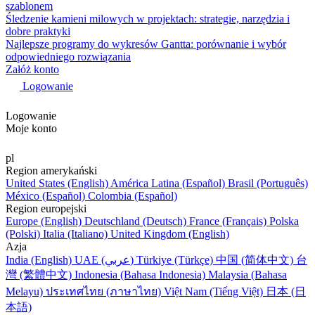
szablonem
Śledzenie kamieni milowych w projektach: strategie, narzędzia i
dobre praktyki
Najlepsze programy do wykresów Gantta: porównanie i wybór
odpowiedniego rozwiązania
Załóż konto
Logowanie
Logowanie
Moje konto
pl
Region amerykański
United States (English)
América Latina (Español)
Brasil (Português)
México (Español)
Colombia (Español)
Region europejski
Europe (English)
Deutschland (Deutsch)
France (Français)
Polska
(Polski)
Italia (Italiano)
United Kingdom (English)
Azja
India (English)
UAE (عربي)
Türkiye (Türkçe)
中国 (简体中文)
台
灣 (繁體中文)
Indonesia (Bahasa Indonesia)
Malaysia (Bahasa
Melayu)
ประเทศไทย (ภาษาไทย)
Việt Nam (Tiếng Việt)
日本 (日
本語)