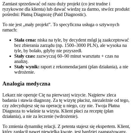
Zamiast sprzedawać od razu duży projekt (co jest trudne i
ryzykowne dla klienta) lub dawać wiedzę za darmo, stwórz produkt
pośredni: Płatną Diagnozę (Paid Diagnostic).
To nie jest „mały projekt”. To specyficzna usługa o sztywnych
ramach:
Stała cena:
niska na tyle, by decydent mógł ją zaakceptować
bez zbierania zarządu (np. 1500–3000 PLN), ale wysoka na
tyle, by bolało, gdyby nie przyszedł.
Stały czas:
zazwyczaj 60–90 minut warsztatu + czas na
analizę.
Stały wynik:
raport z rekomendacjami (plan działania), a nie
wdrożenie.
Analogia medyczna
Lekarz nie operuje Cię na pierwszej wizycie. Najpierw zleca
badania i stawia diagnozę. Za tę wizytę płacisz, niezależnie od tego,
czy zdecydujesz się na operację u niego, czy nie. Twoja Płatna
Diagnoza to właśnie ta wizyta. Klient płaci za receptę (plan
działania), a nie za leczenie (wdrożenie).
To zmienia dynamikę relacji. Z petenta stajesz się ekspertem. Klient,
który zapłacił nawet niewielką kwotę, jest bardziej zaangażowany,