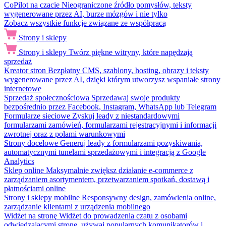
CoPilot na czacie
Nieograniczone źródło pomysłów, teksty
wygenerowane przez AI, burze mózgów i nie tylko
Zobacz wszystkie funkcje związane ze współpracą
Strony i sklepy
Strony i sklepy
Twórz piękne witryny, które napędzają
sprzedaż
Kreator stron
Bezpłatny CMS, szablony, hosting, obrazy i teksty
wygenerowane przez AI, dzięki którym utworzysz wspaniałe strony
internetowe
Sprzedaż społecznościowa
Sprzedawaj swoje produkty
bezpośrednio przez Facebook, Instagram, WhatsApp lub Telegram
Formularze sieciowe
Zyskuj leady z niestandardowymi
formularzami zamówień, formularzami rejestracyjnymi i informacji
zwrotnej oraz z polami warunkowymi
Strony docelowe
Generuj leady z formularzami pozyskiwania,
automatycznymi tunelami sprzedażowymi i integracją z Google
Analytics
Sklep online
Maksymalnie zwiększ działanie e-commerce z
zarządzaniem asortymentem, przetwarzaniem spotkań, dostawą i
płatnościami online
Strony i sklepy mobilne
Responsywny design, zamówienia online,
zarządzanie klientami z urządzenia mobilnego
Widżet na stronę
Widżet do prowadzenia czatu z osobami
odwiedzającymi stronę, używaj popularnych komunikatorów i