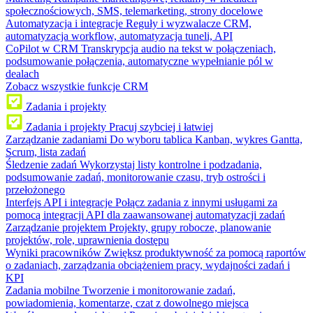
społecznościowych, SMS, telemarketing, strony docelowe
Automatyzacja i integracje
Reguły i wyzwalacze CRM,
automatyzacja workflow, automatyzacja tuneli, API
CoPilot w CRM
Transkrypcja audio na tekst w połączeniach,
podsumowanie połączenia, automatyczne wypełnianie pól w
dealach
Zobacz wszystkie funkcje CRM
Zadania i projekty
Zadania i projekty
Pracuj szybciej i łatwiej
Zarządzanie zadaniami
Do wyboru tablica Kanban, wykres Gantta,
Scrum, lista zadań
Śledzenie zadań
Wykorzystaj listy kontrolne i podzadania,
podsumowanie zadań, monitorowanie czasu, tryb ostrości i
przełożonego
Interfejs API i integracje
Połącz zadania z innymi usługami za
pomocą integracji API dla zaawansowanej automatyzacji zadań
Zarządzanie projektem
Projekty, grupy robocze, planowanie
projektów, role, uprawnienia dostępu
Wyniki pracowników
Zwiększ produktywność za pomocą raportów
o zadaniach, zarządzania obciążeniem pracy, wydajności zadań i
KPI
Zadania mobilne
Tworzenie i monitorowanie zadań,
powiadomienia, komentarze, czat z dowolnego miejsca