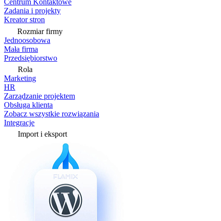
Centrum Kontaktowe
Zadania i projekty
Kreator stron
Rozmiar firmy
Jednoosobowa
Mała firma
Przedsiębiorstwo
Rola
Marketing
HR
Zarządzanie projektem
Obsługa klienta
Zobacz wszystkie rozwiązania
Integracje
Import i eksport