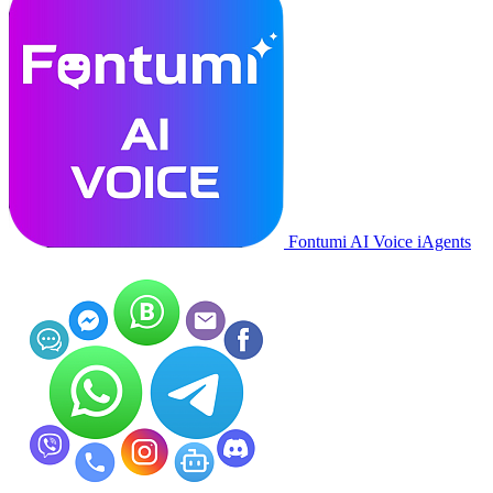
Fontumi AI Voice iAgents