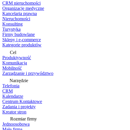
CRM nieruchomości
Organizacje medyczne
Kancelaria prawna
Nieruchomości
Konsulting
Turystyka
Firmy budowlane
Sklepy i e-commerce
Kategorie produktów
Cel
Produktywność
Komunikacja
Mobilność
Zarządzanie i przywództwo
Narzędzie
Telefonia
CRM
Kalendarze
Centrum Kontaktowe
Zadania i projekty
Kreator stron
Rozmiar firmy
Jednoosobowa
Mała firma