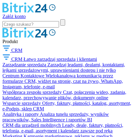
Załóż konto
Produkt
CRM
CRM
Łatwo zarządzaj sprzedażą i klientami
Zarządzanie sprzedażą
Zarządzaj leadami, dealami, kontaktami,
lejkami sprzedażowymi, uprawnieniami dostępu i nie tylko
Centrum Kontaktowe
Wielokanałowa komunikacja przez
formularze CRM, widżet na stronie, czat na żywo, WhatsApp,
Instagram, telefonię, e-mail
Współpraca zespołu sprzedaży
Czat, połączenia wideo, zadania,
kalendarz, przechowywanie plików, dokumenty online
Wsparcie sprzedaży
Oferty, faktury, płatności, katalog, asortyment,
e-Podpis, sklep CRM
Analityka i raporty
Analiza tunelu sprzedaży, wyników
pracowników, Sales Intelligence i raportów BI
CRM dla urządzeń mobilnych
Leady, deale, faktury, płatności,
telefonia, e-mail, asortyment i kalendarz zawsze pod ręką
Marketing
Kampanie marketingowe, reklamy w mediach