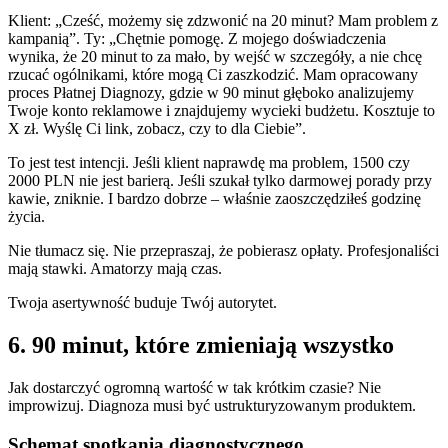
Klient: „Cześć, możemy się zdzwonić na 20 minut? Mam problem z
kampanią”. Ty: „Chętnie pomogę. Z mojego doświadczenia
wynika, że 20 minut to za mało, by wejść w szczegóły, a nie chcę
rzucać ogólnikami, które mogą Ci zaszkodzić. Mam opracowany
proces Płatnej Diagnozy, gdzie w 90 minut głęboko analizujemy
Twoje konto reklamowe i znajdujemy wycieki budżetu. Kosztuje to
X zł. Wyślę Ci link, zobacz, czy to dla Ciebie”.
To jest test intencji. Jeśli klient naprawdę ma problem, 1500 czy
2000 PLN nie jest barierą. Jeśli szukał tylko darmowej porady przy
kawie, zniknie. I bardzo dobrze – właśnie zaoszczędziłeś godzinę
życia.
Nie tłumacz się. Nie przepraszaj, że pobierasz opłaty. Profesjonaliści
mają stawki. Amatorzy mają czas.
Twoja asertywność buduje Twój autorytet.
6. 90 minut, które zmieniają wszystko
Jak dostarczyć ogromną wartość w tak krótkim czasie? Nie
improwizuj. Diagnoza musi być ustrukturyzowanym produktem.
Schemat spotkania diagnostycznego