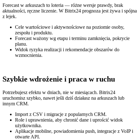
Forecast w arkuszach to loteria — różne wersje prawdy, brak
aktualności, ręczne liczenie. W Bitrix24 prognoza jest żywa i spójna
z lejek.
Cele wartościowe i aktywnościowe na poziomie osoby,
zespołu i produktu.
Forecast ważony wg etapu i terminu zamknięcia, pokrycie
planu.
Widok ryzyka realizacji i rekomendacje obszarów do
wzmocnienia.
Szybkie wdrożenie i praca w ruchu
Potrzebujesz efektu w dniach, nie w miesiącach. Bitrix24
uruchomisz szybko, nawet jeśli dziś działasz na arkuszach lub
innym CRM.
Import z CSV i migracje z popularnych CRM.
Role i uprawnienia, aby chronić dane i uprościć widok
użytkownika.
Aplikacje mobilne, powiadomienia push, integracje z VoIP i
otwarte API.