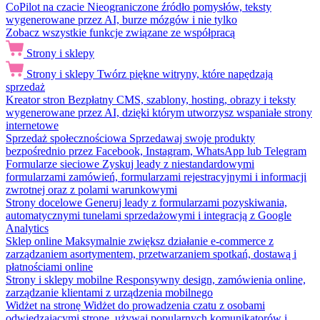
CoPilot na czacie
Nieograniczone źródło pomysłów, teksty
wygenerowane przez AI, burze mózgów i nie tylko
Zobacz wszystkie funkcje związane ze współpracą
Strony i sklepy
Strony i sklepy
Twórz piękne witryny, które napędzają
sprzedaż
Kreator stron
Bezpłatny CMS, szablony, hosting, obrazy i teksty
wygenerowane przez AI, dzięki którym utworzysz wspaniałe strony
internetowe
Sprzedaż społecznościowa
Sprzedawaj swoje produkty
bezpośrednio przez Facebook, Instagram, WhatsApp lub Telegram
Formularze sieciowe
Zyskuj leady z niestandardowymi
formularzami zamówień, formularzami rejestracyjnymi i informacji
zwrotnej oraz z polami warunkowymi
Strony docelowe
Generuj leady z formularzami pozyskiwania,
automatycznymi tunelami sprzedażowymi i integracją z Google
Analytics
Sklep online
Maksymalnie zwiększ działanie e-commerce z
zarządzaniem asortymentem, przetwarzaniem spotkań, dostawą i
płatnościami online
Strony i sklepy mobilne
Responsywny design, zamówienia online,
zarządzanie klientami z urządzenia mobilnego
Widżet na stronę
Widżet do prowadzenia czatu z osobami
odwiedzającymi stronę, używaj popularnych komunikatorów i