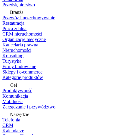
Przedsiębiorstwo
Branża
Przewóz i przechowywanie
Restauracja
Praca zdalna
CRM nieruchomości
Organizacje medyczne
Kancelaria prawna
Nieruchomości
Konsulting
Turystyka
Firmy budowlane
Sklepy i e-commerce
Kategorie produktów
Cel
Produktywność
Komunikacja
Mobilność
Zarządzanie i przywództwo
Narzędzie
Telefonia
CRM
Kalendarze