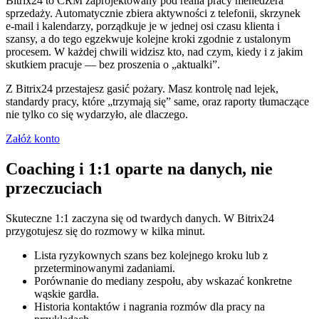
Bitrix24 to CRM zaprojektowany pod realia pracy menedżera
sprzedaży. Automatycznie zbiera aktywności z telefonii, skrzynek
e‑mail i kalendarzy, porządkuje je w jednej osi czasu klienta i
szansy, a do tego egzekwuje kolejne kroki zgodnie z ustalonym
procesem. W każdej chwili widzisz kto, nad czym, kiedy i z jakim
skutkiem pracuje — bez proszenia o „aktualki”.
Z Bitrix24 przestajesz gasić pożary. Masz kontrolę nad lejek,
standardy pracy, które „trzymają się” same, oraz raporty tłumaczące
nie tylko co się wydarzyło, ale dlaczego.
Załóż konto
Coaching i 1:1 oparte na danych, nie
przeczuciach
Skuteczne 1:1 zaczyna się od twardych danych. W Bitrix24
przygotujesz się do rozmowy w kilka minut.
Lista ryzykownych szans bez kolejnego kroku lub z
przeterminowanymi zadaniami.
Porównanie do mediany zespołu, aby wskazać konkretne
wąskie gardła.
Historia kontaktów i nagrania rozmów dla pracy na