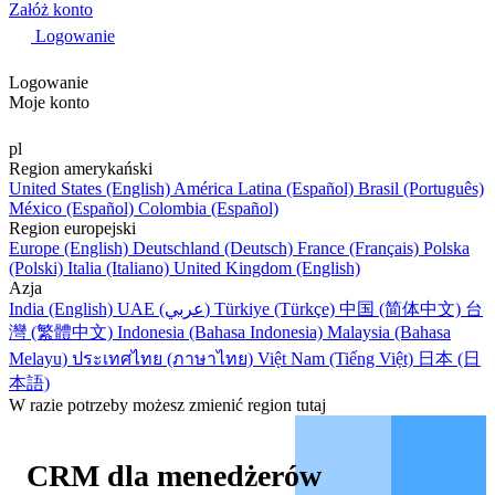
Załóż konto
Logowanie
Logowanie
Moje konto
pl
Region amerykański
United States (English)
América Latina (Español)
Brasil (Português)
México (Español)
Colombia (Español)
Region europejski
Europe (English)
Deutschland (Deutsch)
France (Français)
Polska
(Polski)
Italia (Italiano)
United Kingdom (English)
Azja
India (English)
UAE (عربي)
Türkiye (Türkçe)
中国 (简体中文)
台
灣 (繁體中文)
Indonesia (Bahasa Indonesia)
Malaysia (Bahasa
Melayu)
ประเทศไทย (ภาษาไทย)
Việt Nam (Tiếng Việt)
日本 (日
本語)
W razie potrzeby możesz zmienić region tutaj
CRM dla menedżerów