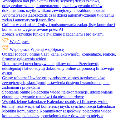
Współpraca nad projektami
Pracuj szybciej dzięki czatowi,
połączeniom wideo, komentarzom, przechowywaniu plików,
dokumentom, użytkownikom zewnętrznym, szablonom zadań
Automatyzacja
Zaoszczędź czas dzięki automatycznemu tworzeniu
zadań i automatyzacji workflow
CoPilot w zadaniach
Opisy i podsumowania zadań, listy kontrolne i
komentarze wygenerowane przez AI
Zobacz wszystkie funkcje związane z zadaniami i projektami
Współpraca
Współpraca
Wpieraj współpracę
Obszar roboczy online
Czat, kanał aktywności, komentarze, reakcje,
firmowe ogłoszenia wideo
Dokumenty i przechowywanie plików online
Przechowuj,
udostępniaj i łatwo edytuj dokumenty online za pomocą firmowego
dysku
Grupy robocze
Utwórz grupy robocze, zaproś użytkowników
zewnętrznych, skonfiguruj ustawienia dostępu i współpracuj nad
zadaniami i projektami
Spotkania online
Połączenia wideo, telekonferencje, udostępnianie
ekranu, nagrywanie rozmów i tła niestandardowe
Współdzielone kalendarze
Kalendarz osobisty i firmowe, wolne
terminy, rezerwacja sal konferencyjnych, synchronizacja kalendarza
Mobilna komunikacja
Komunikator zespołowy, połączenia wideo,
komentarze, kalendarz, powiadomienia z dowolnego miejsca