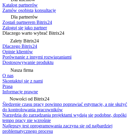
Katalog partnerów
Zamów osobistą konsultację
Dla partnerów
Zostań partnerem Bitrix24
Zaloguj się jako partner
Dlaczego warto wybrać Bitrix24
Zalety Bitrix24
Dlaczego Bitrix24
Opinie klientów
Porównanie z innymi rozwiązaniami
Dostosowywanie produktu
Nasza firma
O nas
Skontaktuj się z nami
Prasa
Informacje prawne
Nowości od Bitrix24
Śledzenie czasu pracy powinno poprawiać estymacje, a nie służyć
do kontrolowania pracowników
Narzędzia do zarządzania projektami wydają się podobne, dopóki
tempo pracy nie wzrośnie
Najlepszy test oprogramowania zaczyna się od najbardziej
problematycznego procesu