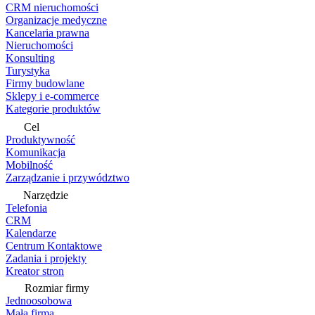
CRM nieruchomości
Organizacje medyczne
Kancelaria prawna
Nieruchomości
Konsulting
Turystyka
Firmy budowlane
Sklepy i e-commerce
Kategorie produktów
Cel
Produktywność
Komunikacja
Mobilność
Zarządzanie i przywództwo
Narzędzie
Telefonia
CRM
Kalendarze
Centrum Kontaktowe
Zadania i projekty
Kreator stron
Rozmiar firmy
Jednoosobowa
Mała firma