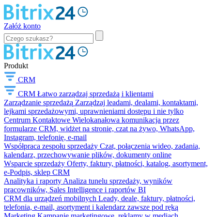
Załóż konto
Produkt
CRM
CRM
Łatwo zarządzaj sprzedażą i klientami
Zarządzanie sprzedażą
Zarządzaj leadami, dealami, kontaktami,
lejkami sprzedażowymi, uprawnieniami dostępu i nie tylko
Centrum Kontaktowe
Wielokanałowa komunikacja przez
formularze CRM, widżet na stronie, czat na żywo, WhatsApp,
Instagram, telefonię, e-mail
Współpraca zespołu sprzedaży
Czat, połączenia wideo, zadania,
kalendarz, przechowywanie plików, dokumenty online
Wsparcie sprzedaży
Oferty, faktury, płatności, katalog, asortyment,
e-Podpis, sklep CRM
Analityka i raporty
Analiza tunelu sprzedaży, wyników
pracowników, Sales Intelligence i raportów BI
CRM dla urządzeń mobilnych
Leady, deale, faktury, płatności,
telefonia, e-mail, asortyment i kalendarz zawsze pod ręką
Marketing
Kampanie marketingowe, reklamy w mediach