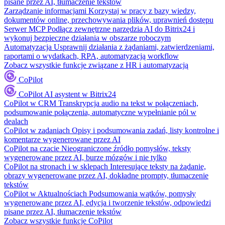
pisane przez AI, tłumaczenie tekstów
Zarządzanie informacjami
Korzystaj w pracy z bazy wiedzy,
dokumentów online, przechowywania plików, uprawnień dostępu
Serwer MCP
Podłącz zewnętrzne narzędzia AI do Bitrix24 i
wykonuj bezpieczne działania w obszarze roboczym
Automatyzacja
Usprawnij działania z żądaniami, zatwierdzeniami,
raportami o wydatkach, RPA, automatyzacją workflow
Zobacz wszystkie funkcje związane z HR i automatyzacją
CoPilot
CoPilot
AI asystent w Bitrix24
CoPilot w CRM
Transkrypcja audio na tekst w połączeniach,
podsumowanie połączenia, automatyczne wypełnianie pól w
dealach
CoPilot w zadaniach
Opisy i podsumowania zadań, listy kontrolne i
komentarze wygenerowane przez AI
CoPilot na czacie
Nieograniczone źródło pomysłów, teksty
wygenerowane przez AI, burze mózgów i nie tylko
CoPilot na stronach i w sklepach
Interesujące teksty na żądanie,
obrazy wygenerowane przez AI, dokładne prompty, tłumaczenie
tekstów
CoPilot w Aktualnościach
Podsumowania wątków, pomysły
wygenerowane przez AI, edycja i tworzenie tekstów, odpowiedzi
pisane przez AI, tłumaczenie tekstów
Zobacz wszystkie funkcje CoPilot