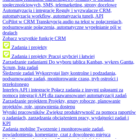
społecznościowych, SMS, telemarketing, strony docelowe
Automatyzacja i integracje
Reguły i wyzwalacze CRM,
automatyzacja workflow, automatyzacja tuneli, API
CoPilot w CRM
Transkrypcja audio na tekst w połączeniach,
podsumowanie połączenia, automatyczne wypełnianie pól w
dealach
Zobacz wszystkie funkcje CRM
Zadania i projekty
Zadania i projekty
Pracuj szybciej i łatwiej
Zarządzanie zadaniami
Do wyboru tablica Kanban, wykres Gantta,
Scrum, lista zadań
Śledzenie zadań
Wykorzystaj listy kontrolne i podzadania,
podsumowanie zadań, monitorowanie czasu, tryb ostrości i
przełożonego
Interfejs API i integracje
Połącz zadania z innymi usługami za
pomocą integracji API dla zaawansowanej automatyzacji zadań
Zarządzanie projektem
Projekty, grupy robocze, planowanie
projektów, role, uprawnienia dostępu
Wyniki pracowników
Zwiększ produktywność za pomocą raportów
o zadaniach, zarządzania obciążeniem pracy, wydajności zadań i
KPI
Zadania mobilne
Tworzenie i monitorowanie zadań,
powiadomienia, komentarze, czat z dowolnego miejsca