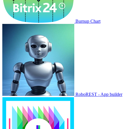
Burnup Chart
RoboREST - App builder