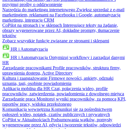
przyjmuj prośby o oddzwonienie
Narzędzia do marketingu internetowego
Zwiększ sprzedaż z e-mail
marketingiem, reklamami na Facebooku i Google, automatyzacją
marketingu, integracją CRM
CoPilot na stronach i w sklepach
Interesujące teksty na żądanie,
obrazy wygenerowane przez AI, dokładne prompty, tłumaczenie
tekstów
Zobacz wszystkie funkcje związane ze stronami i sklepami
HR i Automatyzacja
HR i Automatyzacja
Optymizuj workflowy i zarządzaj danymi
HR
Zarządzanie pracownikami
Profile pracowników, struktura firmy,
uprawnienia dostępu, Active Directory
Kultura i zaangażowanie
Firmowe nowości, ankiety, odznaki
uznania, tagi, osobiste powiadomienia
Aplikacja mobilna dla HR
Czat, połączenia wideo, profile
pracowników, zatwierdzenia, powiadomienia z dowolnego miejsca
Zarządzanie pracą
Monitoruj wyniki pracowników, za pomocą KPI,
raportów pracy, widoku przełożonego
Komunikacja wewnętrzna
Komunikuj się za pośrednictwem
ogłoszeń wideo, notatek, czatów publicznych i prywatnych
CoPilot w Aktualnościach
Podsumowania wątków, pomysły
wygenerowane przez AI, edycja i tworzenie tekstów, odpowiedzi