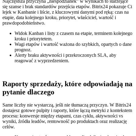
Najczęstsza przyczyna „niespodzianek” w wynikach to starzejące
się szanse i brak standardów przejścia etapów. Bitrix24 pokazuje Ci
lejek w Kanbanie i liście, z kluczowymi danymi pod ręką: czas na
etapie, data kolejnego kroku, priorytet, właściciel, wartość i
prawdopodobieństwo.
Widok Kanban i listy z czasem na etapie, terminem kolejnego
kroku i priorytetem.
Wagi etapów i wartość ważona do szybkich, opartych o dane
prognoz.
Alerty braku aktywności i przekroczonych SLA, aby
reagować z wyprzedzeniem.
Raporty sprzedaży, które odpowiadają na
pytanie dlaczego
Same liczby nie wystarczą, jeśli nie tłumaczą przyczyn. W Bitrix24
dostajesz gotowe pulpity i raporty, które łączą metryki z kontekstem
procesu: konwersje między etapami, czas cyklu, aktywności vs
wyniki, źródła leadów, rentowność po produktach oraz realizację
celów.