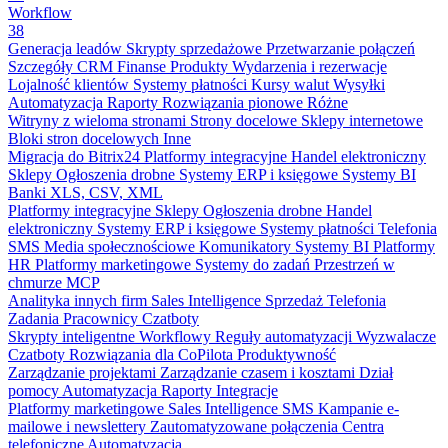
Workflow
38
Generacja leadów
Skrypty sprzedażowe
Przetwarzanie połączeń
Szczegóły CRM
Finanse
Produkty
Wydarzenia i rezerwacje
Lojalność klientów
Systemy płatności
Kursy walut
Wysyłki
Automatyzacja
Raporty
Rozwiązania pionowe
Różne
Witryny z wieloma stronami
Strony docelowe
Sklepy internetowe
Bloki stron docelowych
Inne
Migracja do Bitrix24
Platformy integracyjne
Handel elektroniczny
Sklepy
Ogłoszenia drobne
Systemy ERP i księgowe
Systemy BI
Banki
XLS, CSV, XML
Platformy integracyjne
Sklepy
Ogłoszenia drobne
Handel
elektroniczny
Systemy ERP i księgowe
Systemy płatności
Telefonia
SMS
Media społecznościowe
Komunikatory
Systemy BI
Platformy
HR
Platformy marketingowe
Systemy do zadań
Przestrzeń w
chmurze
MCP
Analityka innych firm
Sales Intelligence
Sprzedaż
Telefonia
Zadania
Pracownicy
Czatboty
Skrypty inteligentne
Workflowy
Reguły automatyzacji
Wyzwalacze
Czatboty
Rozwiązania dla CoPilota
Produktywność
Zarządzanie projektami
Zarządzanie czasem i kosztami
Dział
pomocy
Automatyzacja
Raporty
Integracje
Platformy marketingowe
Sales Intelligence
SMS
Kampanie e-
mailowe i newslettery
Zautomatyzowane połączenia
Centra
telefoniczne
Automatyzacja