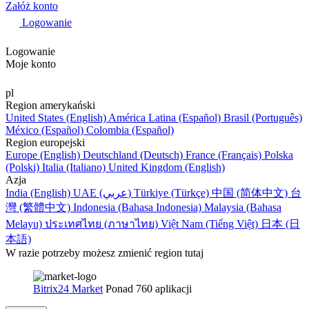
Załóż konto
Logowanie
Logowanie
Moje konto
pl
Region amerykański
United States (English)
América Latina (Español)
Brasil (Português)
México (Español)
Colombia (Español)
Region europejski
Europe (English)
Deutschland (Deutsch)
France (Français)
Polska
(Polski)
Italia (Italiano)
United Kingdom (English)
Azja
India (English)
UAE (عربي)
Türkiye (Türkçe)
中国 (简体中文)
台
灣 (繁體中文)
Indonesia (Bahasa Indonesia)
Malaysia (Bahasa
Melayu)
ประเทศไทย (ภาษาไทย)
Việt Nam (Tiếng Việt)
日本 (日
本語)
W razie potrzeby możesz zmienić region tutaj
Bitrix24 Market
Ponad 760 aplikacji