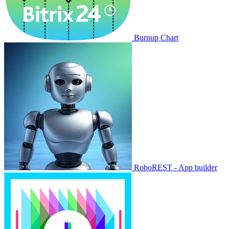
Burnup Chart
RoboREST - App builder