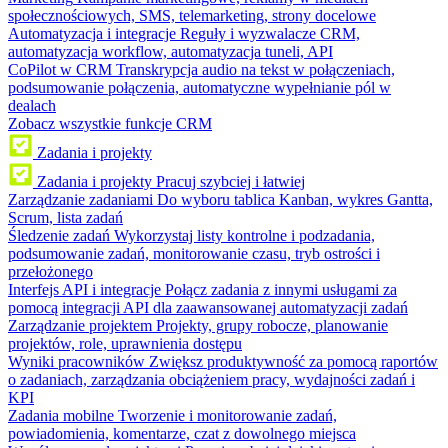
społecznościowych, SMS, telemarketing, strony docelowe
Automatyzacja i integracje
Reguły i wyzwalacze CRM,
automatyzacja workflow, automatyzacja tuneli, API
CoPilot w CRM
Transkrypcja audio na tekst w połączeniach,
podsumowanie połączenia, automatyczne wypełnianie pól w
dealach
Zobacz wszystkie funkcje CRM
Zadania i projekty
Zadania i projekty
Pracuj szybciej i łatwiej
Zarządzanie zadaniami
Do wyboru tablica Kanban, wykres Gantta,
Scrum, lista zadań
Śledzenie zadań
Wykorzystaj listy kontrolne i podzadania,
podsumowanie zadań, monitorowanie czasu, tryb ostrości i
przełożonego
Interfejs API i integracje
Połącz zadania z innymi usługami za
pomocą integracji API dla zaawansowanej automatyzacji zadań
Zarządzanie projektem
Projekty, grupy robocze, planowanie
projektów, role, uprawnienia dostępu
Wyniki pracowników
Zwiększ produktywność za pomocą raportów
o zadaniach, zarządzania obciążeniem pracy, wydajności zadań i
KPI
Zadania mobilne
Tworzenie i monitorowanie zadań,
powiadomienia, komentarze, czat z dowolnego miejsca