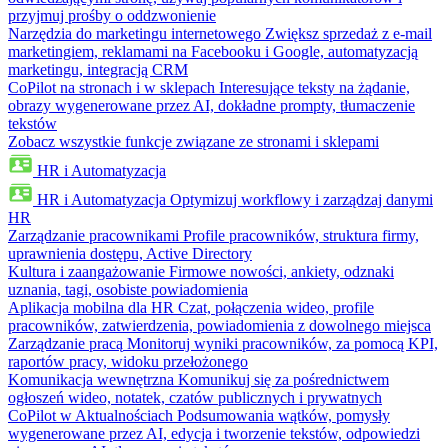
przyjmuj prośby o oddzwonienie
Narzędzia do marketingu internetowego
Zwiększ sprzedaż z e-mail
marketingiem, reklamami na Facebooku i Google, automatyzacją
marketingu, integracją CRM
CoPilot na stronach i w sklepach
Interesujące teksty na żądanie,
obrazy wygenerowane przez AI, dokładne prompty, tłumaczenie
tekstów
Zobacz wszystkie funkcje związane ze stronami i sklepami
HR i Automatyzacja
HR i Automatyzacja
Optymizuj workflowy i zarządzaj danymi
HR
Zarządzanie pracownikami
Profile pracowników, struktura firmy,
uprawnienia dostępu, Active Directory
Kultura i zaangażowanie
Firmowe nowości, ankiety, odznaki
uznania, tagi, osobiste powiadomienia
Aplikacja mobilna dla HR
Czat, połączenia wideo, profile
pracowników, zatwierdzenia, powiadomienia z dowolnego miejsca
Zarządzanie pracą
Monitoruj wyniki pracowników, za pomocą KPI,
raportów pracy, widoku przełożonego
Komunikacja wewnętrzna
Komunikuj się za pośrednictwem
ogłoszeń wideo, notatek, czatów publicznych i prywatnych
CoPilot w Aktualnościach
Podsumowania wątków, pomysły
wygenerowane przez AI, edycja i tworzenie tekstów, odpowiedzi