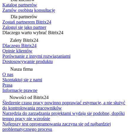
Katalog partnerów
Zamów osobistą konsultację
Dla partnerów
Zostań partnerem Bitrix24
Zaloguj się jako partner
Dlaczego warto wybrać Bitrix24
Zalety Bitrix24
Dlaczego Bitrix24
Opinie klientów
Porównanie z innymi rozwiązaniami
Dostosowywanie produktu
Nasza firma
O nas
Skontaktuj się z nami
Prasa
Informacje prawne
Nowości od Bitrix24
Śledzenie czasu pracy powinno poprawiać estymacje, a nie służyć
do kontrolowania pracowników
Narzędzia do zarządzania projektami wydają się podobne, dopóki
tempo pracy nie wzrośnie
Najlepszy test oprogramowania zaczyna się od najbardziej
problematycznego procesu