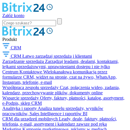
Załóż konto
Produkt
CRM
CRM
Łatwo zarządzaj sprzedażą i klientami
Zarządzanie sprzedażą
Zarządzaj leadami, dealami, kontaktami,
lejkami sprzedażowymi, uprawnieniami dostępu i nie tylko
Centrum Kontaktowe
Wielokanałowa komunikacja przez
formularze CRM, widżet na stronie, czat na żywo, WhatsApp,
Instagram, telefonię, e-mail
Współpraca zespołu sprzedaży
Czat, połączenia wideo, zadania,
kalendarz, przechowywanie plików, dokumenty online
Wsparcie sprzedaży
Oferty, faktury, płatności, katalog, asortyment,
e-Podpis, sklep CRM
Analityka i raporty
Analiza tunelu sprzedaży, wyników
pracowników, Sales Intelligence i raportów BI
CRM dla urządzeń mobilnych
Leady, deale, faktury, płatności,
telefonia, e-mail, asortyment i kalendarz zawsze pod ręką
Marketing
Kampanie marketingowe, reklamy w mediach