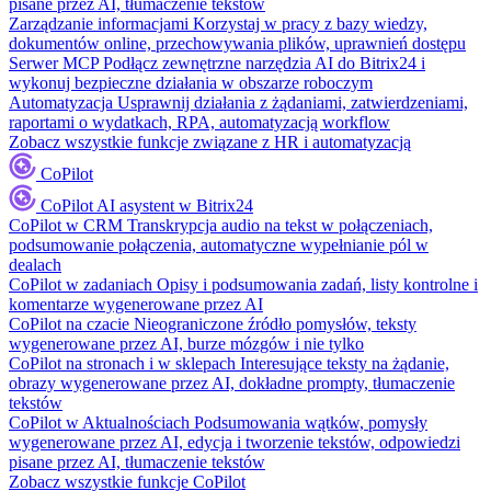
pisane przez AI, tłumaczenie tekstów
Zarządzanie informacjami
Korzystaj w pracy z bazy wiedzy,
dokumentów online, przechowywania plików, uprawnień dostępu
Serwer MCP
Podłącz zewnętrzne narzędzia AI do Bitrix24 i
wykonuj bezpieczne działania w obszarze roboczym
Automatyzacja
Usprawnij działania z żądaniami, zatwierdzeniami,
raportami o wydatkach, RPA, automatyzacją workflow
Zobacz wszystkie funkcje związane z HR i automatyzacją
CoPilot
CoPilot
AI asystent w Bitrix24
CoPilot w CRM
Transkrypcja audio na tekst w połączeniach,
podsumowanie połączenia, automatyczne wypełnianie pól w
dealach
CoPilot w zadaniach
Opisy i podsumowania zadań, listy kontrolne i
komentarze wygenerowane przez AI
CoPilot na czacie
Nieograniczone źródło pomysłów, teksty
wygenerowane przez AI, burze mózgów i nie tylko
CoPilot na stronach i w sklepach
Interesujące teksty na żądanie,
obrazy wygenerowane przez AI, dokładne prompty, tłumaczenie
tekstów
CoPilot w Aktualnościach
Podsumowania wątków, pomysły
wygenerowane przez AI, edycja i tworzenie tekstów, odpowiedzi
pisane przez AI, tłumaczenie tekstów
Zobacz wszystkie funkcje CoPilot