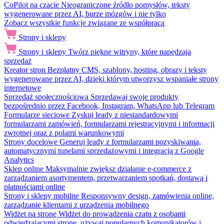
CoPilot na czacie
Nieograniczone źródło pomysłów, teksty
wygenerowane przez AI, burze mózgów i nie tylko
Zobacz wszystkie funkcje związane ze współpracą
Strony i sklepy
Strony i sklepy
Twórz piękne witryny, które napędzają
sprzedaż
Kreator stron
Bezpłatny CMS, szablony, hosting, obrazy i teksty
wygenerowane przez AI, dzięki którym utworzysz wspaniałe strony
internetowe
Sprzedaż społecznościowa
Sprzedawaj swoje produkty
bezpośrednio przez Facebook, Instagram, WhatsApp lub Telegram
Formularze sieciowe
Zyskuj leady z niestandardowymi
formularzami zamówień, formularzami rejestracyjnymi i informacji
zwrotnej oraz z polami warunkowymi
Strony docelowe
Generuj leady z formularzami pozyskiwania,
automatycznymi tunelami sprzedażowymi i integracją z Google
Analytics
Sklep online
Maksymalnie zwiększ działanie e-commerce z
zarządzaniem asortymentem, przetwarzaniem spotkań, dostawą i
płatnościami online
Strony i sklepy mobilne
Responsywny design, zamówienia online,
zarządzanie klientami z urządzenia mobilnego
Widżet na stronę
Widżet do prowadzenia czatu z osobami
odwiedzającymi stronę, używaj popularnych komunikatorów i