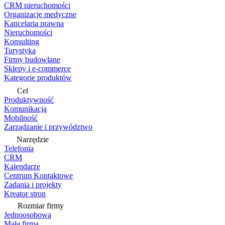
CRM nieruchomości
Organizacje medyczne
Kancelaria prawna
Nieruchomości
Konsulting
Turystyka
Firmy budowlane
Sklepy i e-commerce
Kategorie produktów
Cel
Produktywność
Komunikacja
Mobilność
Zarządzanie i przywództwo
Narzędzie
Telefonia
CRM
Kalendarze
Centrum Kontaktowe
Zadania i projekty
Kreator stron
Rozmiar firmy
Jednoosobowa
Mała firma