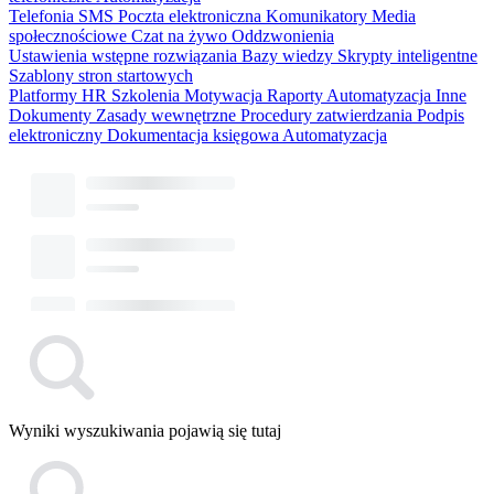
Telefonia
SMS
Poczta elektroniczna
Komunikatory
Media
społecznościowe
Czat na żywo
Oddzwonienia
Ustawienia wstępne rozwiązania
Bazy wiedzy
Skrypty inteligentne
Szablony stron startowych
Platformy HR
Szkolenia
Motywacja
Raporty
Automatyzacja
Inne
Dokumenty
Zasady wewnętrzne
Procedury zatwierdzania
Podpis
elektroniczny
Dokumentacja księgowa
Automatyzacja
Wyniki wyszukiwania pojawią się tutaj