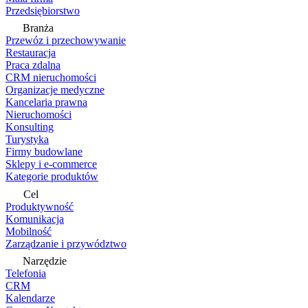
Przedsiębiorstwo
Branża
Przewóz i przechowywanie
Restauracja
Praca zdalna
CRM nieruchomości
Organizacje medyczne
Kancelaria prawna
Nieruchomości
Konsulting
Turystyka
Firmy budowlane
Sklepy i e-commerce
Kategorie produktów
Cel
Produktywność
Komunikacja
Mobilność
Zarządzanie i przywództwo
Narzędzie
Telefonia
CRM
Kalendarze