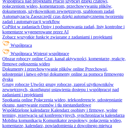
Współpraca nad projektami
Pracuj szybciej dzięki czatowi,
połączeniom wideo, komentarzom, przechowywaniu plików,
dokumentom, użytkownikom zewnętrznym, szablonom zadań
Automatyzacja
Zaoszczędź czas dzięki automatycznemu tworzeniu
zadań i automatyzacji workflow
CoPilot w zadaniach
Opisy i podsumowania zadań, listy kontrolne i
komentarze wygenerowane przez AI
Zobacz wszystkie funkcje związane z zadaniami i projektami
Współpraca
Współpraca
Wpieraj współpracę
Obszar roboczy online
Czat, kanał aktywności, komentarze, reakcje,
firmowe ogłoszenia wideo
Dokumenty i przechowywanie plików online
Przechowuj,
udostępniaj i łatwo edytuj dokumenty online za pomocą firmowego
dysku
Grupy robocze
Utwórz grupy robocze, zaproś użytkowników
zewnętrznych, skonfiguruj ustawienia dostępu i współpracuj nad
zadaniami i projektami
Spotkania online
Połączenia wideo, telekonferencje, udostępnianie
ekranu, nagrywanie rozmów i tła niestandardowe
Współdzielone kalendarze
Kalendarz osobisty i firmowe, wolne
terminy, rezerwacja sal konferencyjnych, synchronizacja kalendarza
Mobilna komunikacja
Komunikator zespołowy, połączenia wideo,
komentarze, kalendarz, powiadomienia z dowolnego miejsca