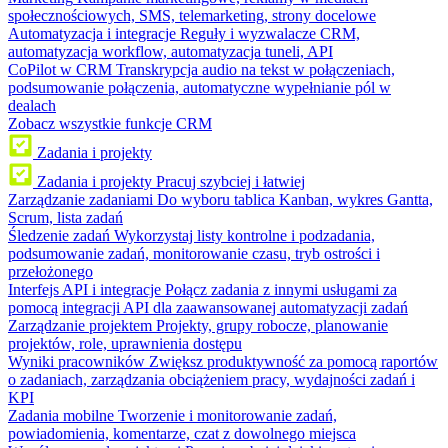
społecznościowych, SMS, telemarketing, strony docelowe
Automatyzacja i integracje
Reguły i wyzwalacze CRM,
automatyzacja workflow, automatyzacja tuneli, API
CoPilot w CRM
Transkrypcja audio na tekst w połączeniach,
podsumowanie połączenia, automatyczne wypełnianie pól w
dealach
Zobacz wszystkie funkcje CRM
Zadania i projekty
Zadania i projekty
Pracuj szybciej i łatwiej
Zarządzanie zadaniami
Do wyboru tablica Kanban, wykres Gantta,
Scrum, lista zadań
Śledzenie zadań
Wykorzystaj listy kontrolne i podzadania,
podsumowanie zadań, monitorowanie czasu, tryb ostrości i
przełożonego
Interfejs API i integracje
Połącz zadania z innymi usługami za
pomocą integracji API dla zaawansowanej automatyzacji zadań
Zarządzanie projektem
Projekty, grupy robocze, planowanie
projektów, role, uprawnienia dostępu
Wyniki pracowników
Zwiększ produktywność za pomocą raportów
o zadaniach, zarządzania obciążeniem pracy, wydajności zadań i
KPI
Zadania mobilne
Tworzenie i monitorowanie zadań,
powiadomienia, komentarze, czat z dowolnego miejsca