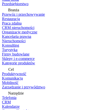
Przedsiębiorstwo
Branża
Przewóz i przechowywanie
Restauracja
Praca zdalna
CRM nieruchomości
Organizacje medyczne
Kancelaria prawna
Nieruchomości
Konsulting
Turystyka
Firmy budowlane
Sklepy i e-commerce
Kategorie produktów
Cel
Produktywność
Komunikacja
Mobilność
Zarządzanie i przywództwo
Narzędzie
Telefonia
CRM
Kalendarze