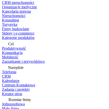
CRM nieruchomości
Organizacje medyczne
Kancelaria prawna
Nieruchomości
Konsulting
Turystyka
Firmy budowlane
Sklepy i e-commerce
Kategorie produktów
Cel
Produktywność
Komunikacja
Mobilność
Zarządzanie i przywództwo
Narzędzie
Telefonia
CRM
Kalendarze
Centrum Kontaktowe
Zadania i projekty
Kreator stron
Rozmiar firmy
Jednoosobowa
Mała firma