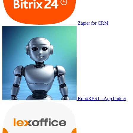
Zapier for CRM
RoboREST - App builder