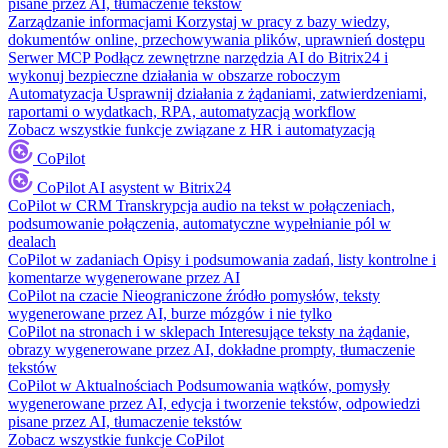
pisane przez AI, tłumaczenie tekstów
Zarządzanie informacjami
Korzystaj w pracy z bazy wiedzy,
dokumentów online, przechowywania plików, uprawnień dostępu
Serwer MCP
Podłącz zewnętrzne narzędzia AI do Bitrix24 i
wykonuj bezpieczne działania w obszarze roboczym
Automatyzacja
Usprawnij działania z żądaniami, zatwierdzeniami,
raportami o wydatkach, RPA, automatyzacją workflow
Zobacz wszystkie funkcje związane z HR i automatyzacją
CoPilot
CoPilot
AI asystent w Bitrix24
CoPilot w CRM
Transkrypcja audio na tekst w połączeniach,
podsumowanie połączenia, automatyczne wypełnianie pól w
dealach
CoPilot w zadaniach
Opisy i podsumowania zadań, listy kontrolne i
komentarze wygenerowane przez AI
CoPilot na czacie
Nieograniczone źródło pomysłów, teksty
wygenerowane przez AI, burze mózgów i nie tylko
CoPilot na stronach i w sklepach
Interesujące teksty na żądanie,
obrazy wygenerowane przez AI, dokładne prompty, tłumaczenie
tekstów
CoPilot w Aktualnościach
Podsumowania wątków, pomysły
wygenerowane przez AI, edycja i tworzenie tekstów, odpowiedzi
pisane przez AI, tłumaczenie tekstów
Zobacz wszystkie funkcje CoPilot