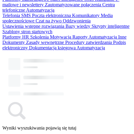
mailowe i newslettery
Zautomatyzowane połączenia
Centra
telefoniczne
Automatyzacja
Telefonia
SMS
Poczta elektroniczna
Komunikatory
Media
społecznościowe
Czat na żywo
Oddzwonienia
Ustawienia wstępne rozwiązania
Bazy wiedzy
Skrypty inteligentne
Szablony stron startowych
Platformy HR
Szkolenia
Motywacja
Raporty
Automatyzacja
Inne
Dokumenty
Zasady wewnętrzne
Procedury zatwierdzania
Podpis
elektroniczny
Dokumentacja księgowa
Automatyzacja
Wyniki wyszukiwania pojawią się tutaj