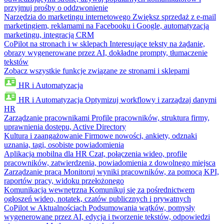
przyjmuj prośby o oddzwonienie
Narzędzia do marketingu internetowego
Zwiększ sprzedaż z e-mail
marketingiem, reklamami na Facebooku i Google, automatyzacją
marketingu, integracją CRM
CoPilot na stronach i w sklepach
Interesujące teksty na żądanie,
obrazy wygenerowane przez AI, dokładne prompty, tłumaczenie
tekstów
Zobacz wszystkie funkcje związane ze stronami i sklepami
HR i Automatyzacja
HR i Automatyzacja
Optymizuj workflowy i zarządzaj danymi
HR
Zarządzanie pracownikami
Profile pracowników, struktura firmy,
uprawnienia dostępu, Active Directory
Kultura i zaangażowanie
Firmowe nowości, ankiety, odznaki
uznania, tagi, osobiste powiadomienia
Aplikacja mobilna dla HR
Czat, połączenia wideo, profile
pracowników, zatwierdzenia, powiadomienia z dowolnego miejsca
Zarządzanie pracą
Monitoruj wyniki pracowników, za pomocą KPI,
raportów pracy, widoku przełożonego
Komunikacja wewnętrzna
Komunikuj się za pośrednictwem
ogłoszeń wideo, notatek, czatów publicznych i prywatnych
CoPilot w Aktualnościach
Podsumowania wątków, pomysły
wygenerowane przez AI, edycja i tworzenie tekstów, odpowiedzi