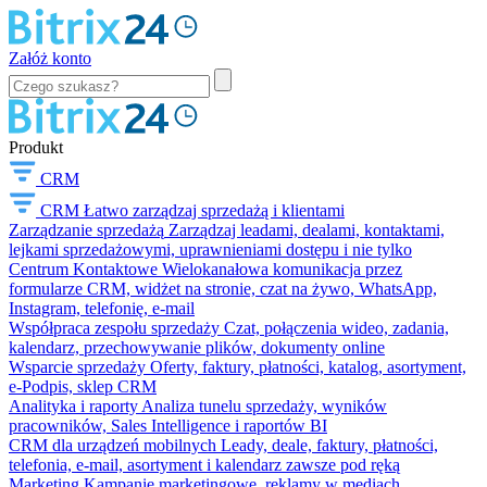
Załóż konto
Produkt
CRM
CRM
Łatwo zarządzaj sprzedażą i klientami
Zarządzanie sprzedażą
Zarządzaj leadami, dealami, kontaktami,
lejkami sprzedażowymi, uprawnieniami dostępu i nie tylko
Centrum Kontaktowe
Wielokanałowa komunikacja przez
formularze CRM, widżet na stronie, czat na żywo, WhatsApp,
Instagram, telefonię, e-mail
Współpraca zespołu sprzedaży
Czat, połączenia wideo, zadania,
kalendarz, przechowywanie plików, dokumenty online
Wsparcie sprzedaży
Oferty, faktury, płatności, katalog, asortyment,
e-Podpis, sklep CRM
Analityka i raporty
Analiza tunelu sprzedaży, wyników
pracowników, Sales Intelligence i raportów BI
CRM dla urządzeń mobilnych
Leady, deale, faktury, płatności,
telefonia, e-mail, asortyment i kalendarz zawsze pod ręką
Marketing
Kampanie marketingowe, reklamy w mediach