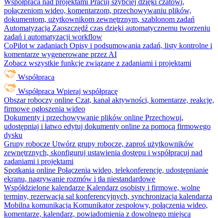
Współpraca nad projektami
Pracuj szybciej dzięki czatowi,
połączeniom wideo, komentarzom, przechowywaniu plików,
dokumentom, użytkownikom zewnętrznym, szablonom zadań
Automatyzacja
Zaoszczędź czas dzięki automatycznemu tworzeniu
zadań i automatyzacji workflow
CoPilot w zadaniach
Opisy i podsumowania zadań, listy kontrolne i
komentarze wygenerowane przez AI
Zobacz wszystkie funkcje związane z zadaniami i projektami
Współpraca
Współpraca
Wpieraj współpracę
Obszar roboczy online
Czat, kanał aktywności, komentarze, reakcje,
firmowe ogłoszenia wideo
Dokumenty i przechowywanie plików online
Przechowuj,
udostępniaj i łatwo edytuj dokumenty online za pomocą firmowego
dysku
Grupy robocze
Utwórz grupy robocze, zaproś użytkowników
zewnętrznych, skonfiguruj ustawienia dostępu i współpracuj nad
zadaniami i projektami
Spotkania online
Połączenia wideo, telekonferencje, udostępnianie
ekranu, nagrywanie rozmów i tła niestandardowe
Współdzielone kalendarze
Kalendarz osobisty i firmowe, wolne
terminy, rezerwacja sal konferencyjnych, synchronizacja kalendarza
Mobilna komunikacja
Komunikator zespołowy, połączenia wideo,
komentarze, kalendarz, powiadomienia z dowolnego miejsca