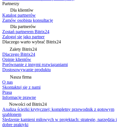
Partnerzy
Dla klientów
Katalog partnerów
Zamów osobistą konsultację
Dla partnerów
Zostań partnerem Bitrix24
Zaloguj się jako partner
Dlaczego warto wybrać Bitrix24
Zalety Bitrix24
Dlaczego Bitrix24
Opinie klientów
Porównanie z innymi rozwiązaniami
Dostosowywanie produktu
Nasza firma
O nas
Skontaktuj się z nami
Prasa
Informacje prawne
Nowości od Bitrix24
Analiza ścieżki krytycznej: kompletny przewodnik z gotowym
szablonem
Śledzenie kamieni milowych w projektach: strategie, narzędzia i
dobre praktyki