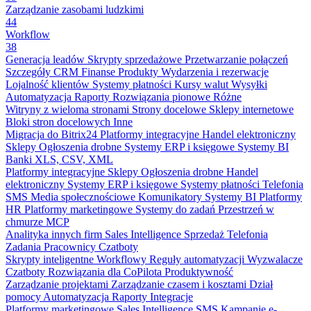
Zarządzanie zasobami ludzkimi
44
Workflow
38
Generacja leadów
Skrypty sprzedażowe
Przetwarzanie połączeń
Szczegóły CRM
Finanse
Produkty
Wydarzenia i rezerwacje
Lojalność klientów
Systemy płatności
Kursy walut
Wysyłki
Automatyzacja
Raporty
Rozwiązania pionowe
Różne
Witryny z wieloma stronami
Strony docelowe
Sklepy internetowe
Bloki stron docelowych
Inne
Migracja do Bitrix24
Platformy integracyjne
Handel elektroniczny
Sklepy
Ogłoszenia drobne
Systemy ERP i księgowe
Systemy BI
Banki
XLS, CSV, XML
Platformy integracyjne
Sklepy
Ogłoszenia drobne
Handel
elektroniczny
Systemy ERP i księgowe
Systemy płatności
Telefonia
SMS
Media społecznościowe
Komunikatory
Systemy BI
Platformy
HR
Platformy marketingowe
Systemy do zadań
Przestrzeń w
chmurze
MCP
Analityka innych firm
Sales Intelligence
Sprzedaż
Telefonia
Zadania
Pracownicy
Czatboty
Skrypty inteligentne
Workflowy
Reguły automatyzacji
Wyzwalacze
Czatboty
Rozwiązania dla CoPilota
Produktywność
Zarządzanie projektami
Zarządzanie czasem i kosztami
Dział
pomocy
Automatyzacja
Raporty
Integracje
Platformy marketingowe
Sales Intelligence
SMS
Kampanie e-