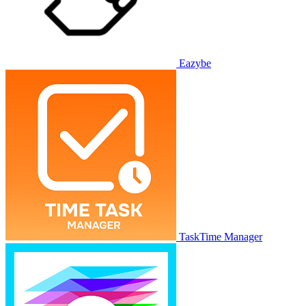
Eazybe
TaskTime Manager