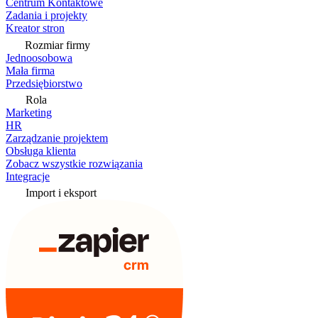
Centrum Kontaktowe
Zadania i projekty
Kreator stron
Rozmiar firmy
Jednoosobowa
Mała firma
Przedsiębiorstwo
Rola
Marketing
HR
Zarządzanie projektem
Obsługa klienta
Zobacz wszystkie rozwiązania
Integracje
Import i eksport