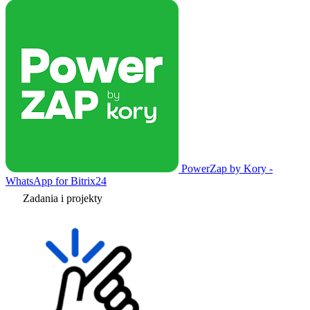
PowerZap by Kory -
WhatsApp for Bitrix24
Zadania i projekty