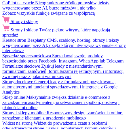
CoPilot na czacie
Nieograniczone źródło pomysłów, teksty
wygenerowane przez AI, burze mózgów i nie tylko
Zobacz wszystkie funkcje związane ze współpracą
Strony i sklepy
Strony i sklepy
Twórz piękne witryny, które napędzają
sprzedaż
Kreator stron
Bezpłatny CMS, szablony, hosting, obrazy i teksty
wygenerowane przez AI, dzięki którym utworzysz wspaniałe strony
internetowe
Sprzedaż społecznościowa
Sprzedawaj swoje produkty
bezpośrednio przez Facebook, Instagram, WhatsApp lub Telegram
Formularze sieciowe
Zyskuj leady z niestandardowymi
formularzami zamówień, formularzami rejestracyjnymi i informacji
zwrotnej oraz z polami warunkowymi
Strony docelowe
Generuj leady z formularzami pozyskiwania,
automatycznymi tunelami sprzedażowymi i integracją z Google
Analytics
Sklep online
Maksymalnie zwiększ działanie e-commerce z
zarządzaniem asortymentem, przetwarzaniem spotkań, dostawą i
płatnościami online
Strony i sklepy mobilne
Responsywny design, zamówienia online,
zarządzanie klientami z urządzenia mobilnego
Widżet na stronę
Widżet do prowadzenia czatu z osobami
odwiedzającymi stronę, używaj popularnych komunikatorów i