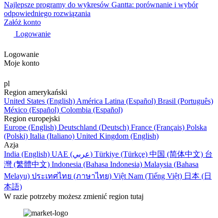
Najlepsze programy do wykresów Gantta: porównanie i wybór
odpowiedniego rozwiązania
Załóż konto
Logowanie
Logowanie
Moje konto
pl
Region amerykański
United States (English)
América Latina (Español)
Brasil (Português)
México (Español)
Colombia (Español)
Region europejski
Europe (English)
Deutschland (Deutsch)
France (Français)
Polska
(Polski)
Italia (Italiano)
United Kingdom (English)
Azja
India (English)
UAE (عربي)
Türkiye (Türkçe)
中国 (简体中文)
台
灣 (繁體中文)
Indonesia (Bahasa Indonesia)
Malaysia (Bahasa
Melayu)
ประเทศไทย (ภาษาไทย)
Việt Nam (Tiếng Việt)
日本 (日
本語)
W razie potrzeby możesz zmienić region tutaj