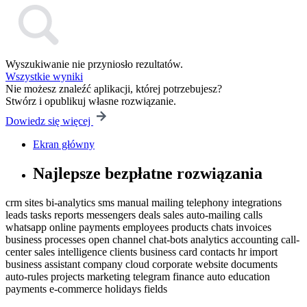
Wyszukiwanie nie przyniosło rezultatów.
Wszystkie wyniki
Nie możesz znaleźć aplikacji, której potrzebujesz?
Stwórz i opublikuj własne rozwiązanie.
Dowiedz się więcej
Ekran główny
Najlepsze bezpłatne rozwiązania
crm
sites
bi-analytics
sms
manual mailing
telephony
integrations
leads
tasks
reports
messengers
deals
sales
auto-mailing
calls
whatsapp
online payments
employees
products
chats
invoices
business processes
open channel
chat-bots
analytics
accounting
call-
center
sales intelligence
clients
business card
contacts
hr
import
business
assistant
company
cloud
corporate website
documents
auto-rules
projects
marketing
telegram
finance
auto
education
payments
e-commerce
holidays
fields