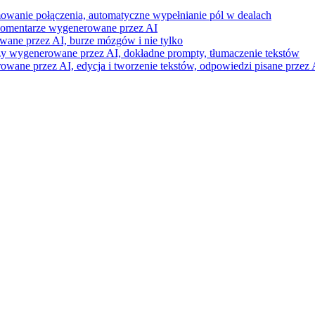
mowanie połączenia, automatyczne wypełnianie pól w dealach
i komentarze wygenerowane przez AI
wane przez AI, burze mózgów i nie tylko
razy wygenerowane przez AI, dokładne prompty, tłumaczenie tekstów
ne przez AI, edycja i tworzenie tekstów, odpowiedzi pisane przez A