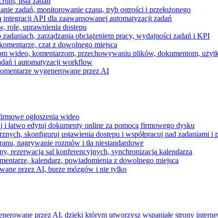
rum, lista zadań
nie zadań, monitorowanie czasu, tryb ostrości i przełożonego
 integracji API dla zaawansowanej automatyzacji zadań
w, role, uprawnienia dostępu
zadaniach, zarządzania obciążeniem pracy, wydajności zadań i KPI
komentarze, czat z dowolnego miejsca
zeniom wideo, komentarzom, przechowywaniu plików, dokumentom, uż
dań i automatyzacji workflow
i komentarze wygenerowane przez AI
 firmowe ogłoszenia wideo
j i łatwo edytuj dokumenty online za pomocą firmowego dysku
nych, skonfiguruj ustawienia dostępu i współpracuj nad zadaniami i 
kranu, nagrywanie rozmów i tła niestandardowe
ny, rezerwacja sal konferencyjnych, synchronizacja kalendarza
mentarze, kalendarz, powiadomienia z dowolnego miejsca
wane przez AI, burze mózgów i nie tylko
enerowane przez AI, dzięki którym utworzysz wspaniałe strony intern