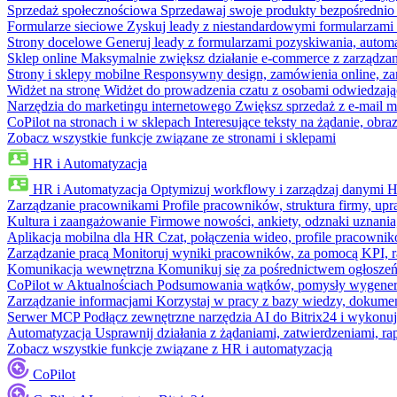
Sprzedaż społecznościowa
Sprzedawaj swoje produkty bezpośrednio
Formularze sieciowe
Zyskuj leady z niestandardowymi formularzami 
Strony docelowe
Generuj leady z formularzami pozyskiwania, automa
Sklep online
Maksymalnie zwiększ działanie e-commerce z zarządzan
Strony i sklepy mobilne
Responsywny design, zamówienia online, zar
Widżet na stronę
Widżet do prowadzenia czatu z osobami odwiedzają
Narzędzia do marketingu internetowego
Zwiększ sprzedaż z e-mail m
CoPilot na stronach i w sklepach
Interesujące teksty na żądanie, ob
Zobacz wszystkie funkcje związane ze stronami i sklepami
HR i Automatyzacja
HR i Automatyzacja
Optymizuj workflowy i zarządzaj danymi 
Zarządzanie pracownikami
Profile pracowników, struktura firmy, upr
Kultura i zaangażowanie
Firmowe nowości, ankiety, odznaki uznania,
Aplikacja mobilna dla HR
Czat, połączenia wideo, profile pracowni
Zarządzanie pracą
Monitoruj wyniki pracowników, za pomocą KPI, r
Komunikacja wewnętrzna
Komunikuj się za pośrednictwem ogłoszeń
CoPilot w Aktualnościach
Podsumowania wątków, pomysły wygenerowa
Zarządzanie informacjami
Korzystaj w pracy z bazy wiedzy, dokume
Serwer MCP
Podłącz zewnętrzne narzędzia AI do Bitrix24 i wykonu
Automatyzacja
Usprawnij działania z żądaniami, zatwierdzeniami, 
Zobacz wszystkie funkcje związane z HR i automatyzacją
CoPilot