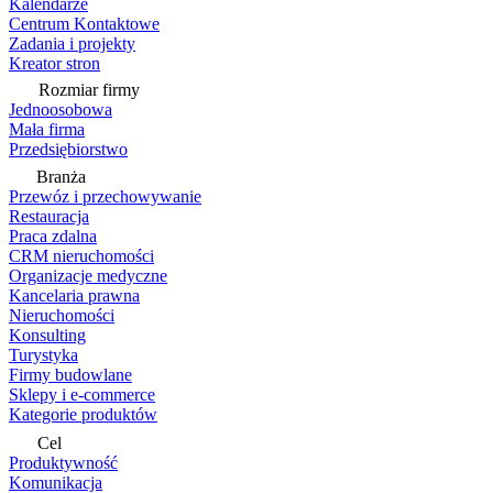
Kalendarze
Centrum Kontaktowe
Zadania i projekty
Kreator stron
Rozmiar firmy
Jednoosobowa
Mała firma
Przedsiębiorstwo
Branża
Przewóz i przechowywanie
Restauracja
Praca zdalna
CRM nieruchomości
Organizacje medyczne
Kancelaria prawna
Nieruchomości
Konsulting
Turystyka
Firmy budowlane
Sklepy i e-commerce
Kategorie produktów
Cel
Produktywność
Komunikacja