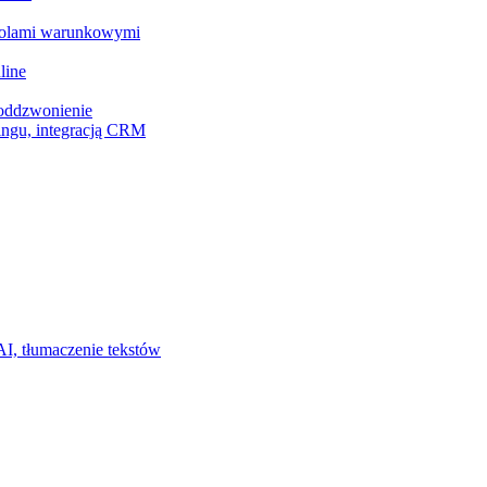
z polami warunkowymi
line
 oddzwonienie
ingu, integracją CRM
I, tłumaczenie tekstów