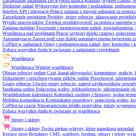
Zarządzanie zadaniami
Do wyboru tablica Kanban, wykres Gantta, Sc
Śledzenie zadań
Wykorzystaj listy kontrolne i podzadania, podsumowa
Interfejs API i integracje
Połącz zadania z innymi usługami za pomocą
Zarządzanie projektem
Projekty, grupy robocze, planowanie projektó
Wyniki pracowników
Zwiększ produktywność za pomocą raportów o 
Zadania mobilne
Tworzenie i monitorowanie zadań, powiadomienia, 
Współpraca nad projektami
Pracuj szybciej dzięki czatowi, połąc
Automatyzacja
Zaoszczędź czas dzięki automatycznemu tworzeniu za
CoPilot w zadaniach
Opisy i podsumowania zadań, listy kontrolne 
Zobacz wszystkie funkcje związane z zadaniami i projektami
Współpraca
Współpraca
Wpieraj współpracę
Obszar roboczy online
Czat, kanał aktywności, komentarze, reakcje,
Dokumenty i przechowywanie plików online
Przechowuj, udostępnia
Grupy robocze
Utwórz grupy robocze, zaproś użytkowników zewnętrz
Spotkania online
Połączenia wideo, telekonferencje, udostępnianie e
Współdzielone kalendarze
Kalendarz osobisty i firmowe, wolne termi
Mobilna komunikacja
Komunikator zespołowy, połączenia wideo, ko
CoPilot na czacie
Nieograniczone źródło pomysłów, teksty wygenero
Zobacz wszystkie funkcje związane ze współpracą
Strony i sklepy
Strony i sklepy
Twórz piękne witryny, które napędzają sprzedaż
Kreator stron
Bezpłatny CMS, szablony, hosting, obrazy i teksty wyg