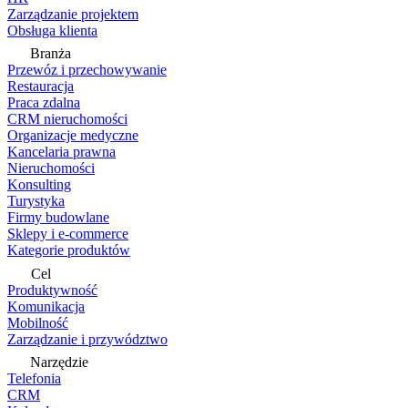
Zarządzanie projektem
Obsługa klienta
Branża
Przewóz i przechowywanie
Restauracja
Praca zdalna
CRM nieruchomości
Organizacje medyczne
Kancelaria prawna
Nieruchomości
Konsulting
Turystyka
Firmy budowlane
Sklepy i e-commerce
Kategorie produktów
Cel
Produktywność
Komunikacja
Mobilność
Zarządzanie i przywództwo
Narzędzie
Telefonia
CRM