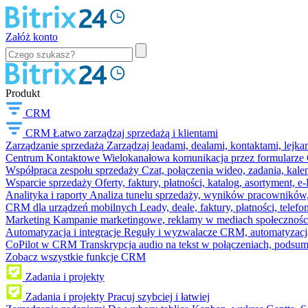
Załóż konto
Produkt
CRM
CRM
Łatwo zarządzaj sprzedażą i klientami
Zarządzanie sprzedażą
Zarządzaj leadami, dealami, kontaktami, lejk
Centrum Kontaktowe
Wielokanałowa komunikacja przez formularze C
Współpraca zespołu sprzedaży
Czat, połączenia wideo, zadania, kal
Wsparcie sprzedaży
Oferty, faktury, płatności, katalog, asortyment,
Analityka i raporty
Analiza tunelu sprzedaży, wyników pracowników, S
CRM dla urządzeń mobilnych
Leady, deale, faktury, płatności, telef
Marketing
Kampanie marketingowe, reklamy w mediach społeczności
Automatyzacja i integracje
Reguły i wyzwalacze CRM, automatyzacja
CoPilot w CRM
Transkrypcja audio na tekst w połączeniach, podsu
Zobacz wszystkie funkcje CRM
Zadania i projekty
Zadania i projekty
Pracuj szybciej i łatwiej