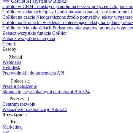
CoPilot
AI asystent w Bitrix24
CoPilot w CRM
Transkrypcja audio na tekst w połączeniach, podsu
CoPilot w zadaniach
Opisy i podsumowania zadań, listy kontrolne 
CoPilot na czacie
Nieograniczone źródło pomysłów, teksty wygenero
CoPilot na stronach i w sklepach
Interesujące teksty na żądanie, ob
CoPilot w Aktualnościach
Podsumowania wątków, pomysły wygenerowa
Zobacz wszystkie funkcje CoPilot
Zobacz wszystkie narzędzia
Cennik
Zasoby
Zbadaj
Webinaria
Helpdesk
Przewodniki i dokumentacja API
Połącz się
Prześlij zgłoszenie
Skontaktuj się z lokalnymi partnerami Bitrix24
Przeczytaj
Centrum rozwoju
Wskazówki i aktualizacje Bitrix24
Rozwiązania
Rola
Marketing
HR