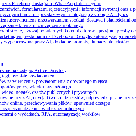
 przez Facebook, Instagram, WhatsApp lub Telegram
zamówień, formularzami rejestracyjnymi i informacji zwrotnej oraz 
tycznymi tunelami sprzedażowymi i integracją z Google Analytics
iem asortymentem, przetwarzaniem spotkań, dostawą i płatnościami on
ządzanie klientami z urządzenia mobilnego
cymi stronę, używaj popularnych komunikatorów i przyjmuj prośby o
arketingiem, reklamami na Facebooku i Google, automatyzacją market
razy wygenerowane przez AI, dokładne prompty, tłumaczenie tekstów
HR
awnienia dostępu, Active Directory
 tagi, osobiste powiadomienia
ków, zatwierdzenia, powiadomienia z dowolnego miejsca
aportów pracy, widoku przełożonego
 wideo, notatek, czatów publicznych i prywatnych
ne przez AI, edycja i tworzenie tekstów, odpowiedzi pisane przez A
ntów online, przechowywania plików, uprawnień dostępu
j bezpieczne działania w obszarze roboczym
raportami o wydatkach, RPA, automatyzacją workflow