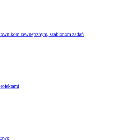
ytkownikom zewnętrznym, szablonom zadań
projektami
etowe