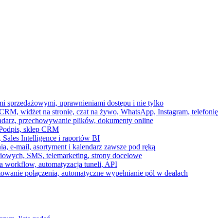
ami sprzedażowymi, uprawnieniami dostępu i nie tylko
RM, widżet na stronie, czat na żywo, WhatsApp, Instagram, telefonię
endarz, przechowywanie plików, dokumenty online
 e-Podpis, sklep CRM
ales Intelligence i raportów BI
onia, e-mail, asortyment i kalendarz zawsze pod ręką
owych, SMS, telemarketing, strony docelowe
 workflow, automatyzacja tuneli, API
mowanie połączenia, automatyczne wypełnianie pól w dealach