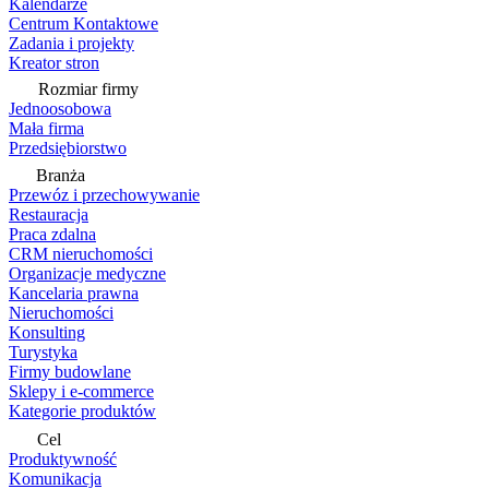
Kalendarze
Centrum Kontaktowe
Zadania i projekty
Kreator stron
Rozmiar firmy
Jednoosobowa
Mała firma
Przedsiębiorstwo
Branża
Przewóz i przechowywanie
Restauracja
Praca zdalna
CRM nieruchomości
Organizacje medyczne
Kancelaria prawna
Nieruchomości
Konsulting
Turystyka
Firmy budowlane
Sklepy i e-commerce
Kategorie produktów
Cel
Produktywność
Komunikacja