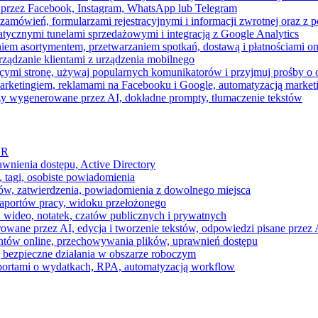
 przez Facebook, Instagram, WhatsApp lub Telegram
zamówień, formularzami rejestracyjnymi i informacji zwrotnej oraz 
tycznymi tunelami sprzedażowymi i integracją z Google Analytics
iem asortymentem, przetwarzaniem spotkań, dostawą i płatnościami on
ządzanie klientami z urządzenia mobilnego
cymi stronę, używaj popularnych komunikatorów i przyjmuj prośby o
arketingiem, reklamami na Facebooku i Google, automatyzacją market
razy wygenerowane przez AI, dokładne prompty, tłumaczenie tekstów
HR
awnienia dostępu, Active Directory
 tagi, osobiste powiadomienia
ków, zatwierdzenia, powiadomienia z dowolnego miejsca
aportów pracy, widoku przełożonego
 wideo, notatek, czatów publicznych i prywatnych
ne przez AI, edycja i tworzenie tekstów, odpowiedzi pisane przez A
ntów online, przechowywania plików, uprawnień dostępu
j bezpieczne działania w obszarze roboczym
raportami o wydatkach, RPA, automatyzacją workflow