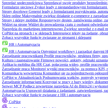
Sprzedaż społecznościowa
Sprzedawaj swoje produkty bezpośrednio
Formularze sieciowe
Zyskuj leady z niestandardowymi formularzami 
Strony docelowe
Generuj leady z formularzami pozyskiwania, automa
Sklep online
Maksymalnie zwiększ działanie e-commerce z zarządzan
Strony i sklepy mobilne
Responsywny design, zamówienia online, zar
Widżet na stronę
Widżet do prowadzenia czatu z osobami odwiedzają
Narzędzia do marketingu internetowego
Zwiększ sprzedaż z e-mail m
CoPilot na stronach i w sklepach
Interesujące teksty na żądanie, ob
Zobacz wszystkie funkcje związane ze stronami i sklepami
HR i Automatyzacja
HR i Automatyzacja
Optymizuj workflowy i zarządzaj danymi 
Zarządzanie pracownikami
Profile pracowników, struktura firmy, upr
Kultura i zaangażowanie
Firmowe nowości, ankiety, odznaki uznania,
Aplikacja mobilna dla HR
Czat, połączenia wideo, profile pracowni
Zarządzanie pracą
Monitoruj wyniki pracowników, za pomocą KPI, r
Komunikacja wewnętrzna
Komunikuj się za pośrednictwem ogłoszeń
CoPilot w Aktualnościach
Podsumowania wątków, pomysły wygenerowa
Zarządzanie informacjami
Korzystaj w pracy z bazy wiedzy, dokume
Serwer MCP
Podłącz zewnętrzne narzędzia AI do Bitrix24 i wykonu
Automatyzacja
Usprawnij działania z żądaniami, zatwierdzeniami, 
Zobacz wszystkie funkcje związane z HR i automatyzacją
CoPilot