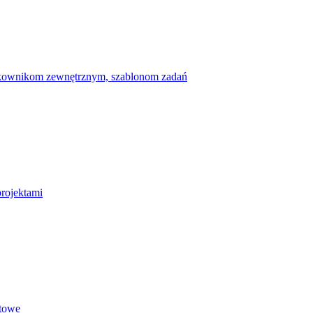
ytkownikom zewnętrznym, szablonom zadań
projektami
etowe