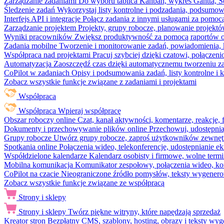
Zarządzanie zadaniami
Do wyboru tablica Kanban, wykres Gantta, Sc
Śledzenie zadań
Wykorzystaj listy kontrolne i podzadania, podsumowa
Interfejs API i integracje
Połącz zadania z innymi usługami za pomocą
Zarządzanie projektem
Projekty, grupy robocze, planowanie projektó
Wyniki pracowników
Zwiększ produktywność za pomocą raportów o 
Zadania mobilne
Tworzenie i monitorowanie zadań, powiadomienia, 
Współpraca nad projektami
Pracuj szybciej dzięki czatowi, połąc
Automatyzacja
Zaoszczędź czas dzięki automatycznemu tworzeniu za
CoPilot w zadaniach
Opisy i podsumowania zadań, listy kontrolne 
Zobacz wszystkie funkcje związane z zadaniami i projektami
Współpraca
Współpraca
Wpieraj współpracę
Obszar roboczy online
Czat, kanał aktywności, komentarze, reakcje,
Dokumenty i przechowywanie plików online
Przechowuj, udostępnia
Grupy robocze
Utwórz grupy robocze, zaproś użytkowników zewnętrz
Spotkania online
Połączenia wideo, telekonferencje, udostępnianie e
Współdzielone kalendarze
Kalendarz osobisty i firmowe, wolne termi
Mobilna komunikacja
Komunikator zespołowy, połączenia wideo, ko
CoPilot na czacie
Nieograniczone źródło pomysłów, teksty wygenero
Zobacz wszystkie funkcje związane ze współpracą
Strony i sklepy
Strony i sklepy
Twórz piękne witryny, które napędzają sprzedaż
Kreator stron
Bezpłatny CMS, szablony, hosting, obrazy i teksty wyg