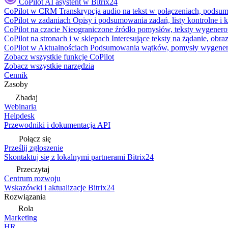
CoPilot
AI asystent w Bitrix24
CoPilot w CRM
Transkrypcja audio na tekst w połączeniach, podsu
CoPilot w zadaniach
Opisy i podsumowania zadań, listy kontrolne 
CoPilot na czacie
Nieograniczone źródło pomysłów, teksty wygenero
CoPilot na stronach i w sklepach
Interesujące teksty na żądanie, ob
CoPilot w Aktualnościach
Podsumowania wątków, pomysły wygenerowa
Zobacz wszystkie funkcje CoPilot
Zobacz wszystkie narzędzia
Cennik
Zasoby
Zbadaj
Webinaria
Helpdesk
Przewodniki i dokumentacja API
Połącz się
Prześlij zgłoszenie
Skontaktuj się z lokalnymi partnerami Bitrix24
Przeczytaj
Centrum rozwoju
Wskazówki i aktualizacje Bitrix24
Rozwiązania
Rola
Marketing
HR