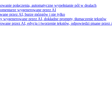
mowanie połączenia, automatyczne wypełnianie pól w dealach
i komentarze wygenerowane przez AI
wane przez AI, burze mózgów i nie tylko
razy wygenerowane przez AI, dokładne prompty, tłumaczenie tekstów
ne przez AI, edycja i tworzenie tekstów, odpowiedzi pisane przez A