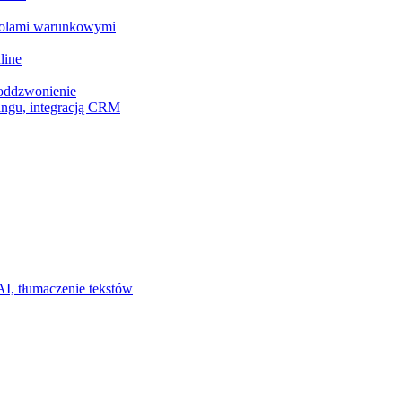
z polami warunkowymi
line
 oddzwonienie
ingu, integracją CRM
I, tłumaczenie tekstów