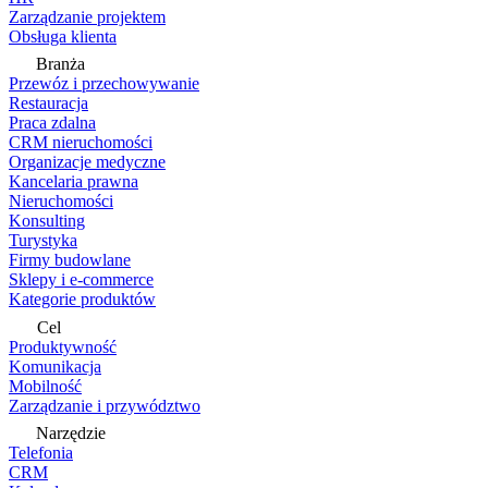
Zarządzanie projektem
Obsługa klienta
Branża
Przewóz i przechowywanie
Restauracja
Praca zdalna
CRM nieruchomości
Organizacje medyczne
Kancelaria prawna
Nieruchomości
Konsulting
Turystyka
Firmy budowlane
Sklepy i e-commerce
Kategorie produktów
Cel
Produktywność
Komunikacja
Mobilność
Zarządzanie i przywództwo
Narzędzie
Telefonia
CRM