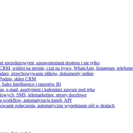
ami sprzedażowymi, uprawnieniami dostępu i nie tylko
RM, widżet na stronie, czat na żywo, WhatsApp, Instagram, telefonię
endarz, przechowywanie plików, dokumenty online
 e-Podpis, sklep CRM
ales Intelligence i raportów BI
onia, e-mail, asortyment i kalendarz zawsze pod ręką
owych, SMS, telemarketing, strony docelowe
 workflow, automatyzacja tuneli, API
mowanie połączenia, automatyczne wypełnianie pól w dealach