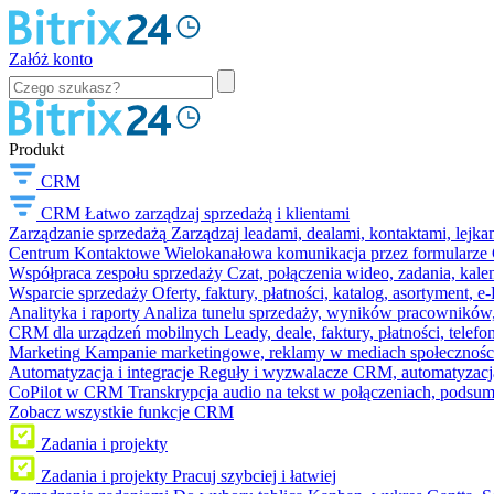
Załóż konto
Produkt
CRM
CRM
Łatwo zarządzaj sprzedażą i klientami
Zarządzanie sprzedażą
Zarządzaj leadami, dealami, kontaktami, lejk
Centrum Kontaktowe
Wielokanałowa komunikacja przez formularze C
Współpraca zespołu sprzedaży
Czat, połączenia wideo, zadania, kal
Wsparcie sprzedaży
Oferty, faktury, płatności, katalog, asortyment,
Analityka i raporty
Analiza tunelu sprzedaży, wyników pracowników, S
CRM dla urządzeń mobilnych
Leady, deale, faktury, płatności, telef
Marketing
Kampanie marketingowe, reklamy w mediach społeczności
Automatyzacja i integracje
Reguły i wyzwalacze CRM, automatyzacja
CoPilot w CRM
Transkrypcja audio na tekst w połączeniach, podsu
Zobacz wszystkie funkcje CRM
Zadania i projekty
Zadania i projekty
Pracuj szybciej i łatwiej