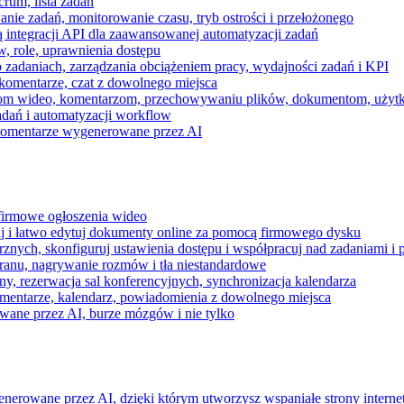
rum, lista zadań
nie zadań, monitorowanie czasu, tryb ostrości i przełożonego
 integracji API dla zaawansowanej automatyzacji zadań
w, role, uprawnienia dostępu
zadaniach, zarządzania obciążeniem pracy, wydajności zadań i KPI
komentarze, czat z dowolnego miejsca
zeniom wideo, komentarzom, przechowywaniu plików, dokumentom, uż
dań i automatyzacji workflow
i komentarze wygenerowane przez AI
 firmowe ogłoszenia wideo
j i łatwo edytuj dokumenty online za pomocą firmowego dysku
nych, skonfiguruj ustawienia dostępu i współpracuj nad zadaniami i 
kranu, nagrywanie rozmów i tła niestandardowe
ny, rezerwacja sal konferencyjnych, synchronizacja kalendarza
mentarze, kalendarz, powiadomienia z dowolnego miejsca
wane przez AI, burze mózgów i nie tylko
enerowane przez AI, dzięki którym utworzysz wspaniałe strony intern