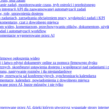
rum, lista zadań
nie zadań, monitorowanie czasu, tryb ostrości i przełożonego
 integracji API dla zaawansowanej automatyzacji zadań
w, role, uprawnienia dostępu
zadaniach, zarządzania obciążeniem pracy, wydajności zadań i KPI
komentarze, czat z dowolnego miejsca
zeniom wideo, komentarzom, przechowywaniu plików, dokumentom, uż
dań i automatyzacji workflow
i komentarze wygenerowane przez AI
 firmowe ogłoszenia wideo
j i łatwo edytuj dokumenty online za pomocą firmowego dysku
nych, skonfiguruj ustawienia dostępu i współpracuj nad zadaniami i 
kranu, nagrywanie rozmów i tła niestandardowe
ny, rezerwacja sal konferencyjnych, synchronizacja kalendarza
mentarze, kalendarz, powiadomienia z dowolnego miejsca
wane przez AI, burze mózgów i nie tylko
enerowane przez AI, dzięki którym utworzysz wspaniałe strony intern