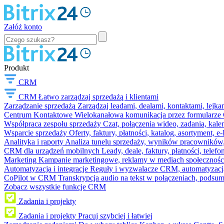
Załóż konto
Produkt
CRM
CRM
Łatwo zarządzaj sprzedażą i klientami
Zarządzanie sprzedażą
Zarządzaj leadami, dealami, kontaktami, lejk
Centrum Kontaktowe
Wielokanałowa komunikacja przez formularze C
Współpraca zespołu sprzedaży
Czat, połączenia wideo, zadania, kal
Wsparcie sprzedaży
Oferty, faktury, płatności, katalog, asortyment,
Analityka i raporty
Analiza tunelu sprzedaży, wyników pracowników, S
CRM dla urządzeń mobilnych
Leady, deale, faktury, płatności, telef
Marketing
Kampanie marketingowe, reklamy w mediach społeczności
Automatyzacja i integracje
Reguły i wyzwalacze CRM, automatyzacja
CoPilot w CRM
Transkrypcja audio na tekst w połączeniach, podsu
Zobacz wszystkie funkcje CRM
Zadania i projekty
Zadania i projekty
Pracuj szybciej i łatwiej