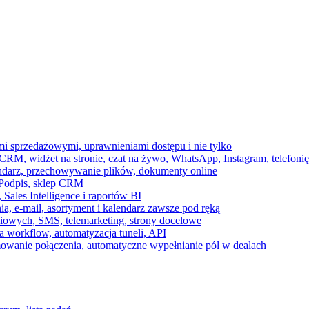
ami sprzedażowymi, uprawnieniami dostępu i nie tylko
RM, widżet na stronie, czat na żywo, WhatsApp, Instagram, telefonię
endarz, przechowywanie plików, dokumenty online
 e-Podpis, sklep CRM
ales Intelligence i raportów BI
onia, e-mail, asortyment i kalendarz zawsze pod ręką
owych, SMS, telemarketing, strony docelowe
 workflow, automatyzacja tuneli, API
mowanie połączenia, automatyczne wypełnianie pól w dealach