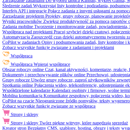
Zarządzanie zadaniami
Do wyboru tablica Kanban, wykres Gantta, Sc
Śledzenie zadań
Wykorzystaj listy kontrolne i podzadania, podsumowa
Interfejs API i integracje
Połącz zadania z innymi usługami za pomocą
Zarządzanie projektem
Projekty, grupy robocze, planowanie projektó
Wyniki pracowników
Zwiększ produktywność za pomocą raportów o 
Zadania mobilne
Tworzenie i monitorowanie zadań, powiadomienia, 
Współpraca nad projektami
Pracuj szybciej dzięki czatowi, połąc
Automatyzacja
Zaoszczędź czas dzięki automatycznemu tworzeniu za
CoPilot w zadaniach
Opisy i podsumowania zadań, listy kontrolne 
Zobacz wszystkie funkcje związane z zadaniami i projektami
Współpraca
Współpraca
Wpieraj współpracę
Obszar roboczy online
Czat, kanał aktywności, komentarze, reakcje,
Dokumenty i przechowywanie plików online
Przechowuj, udostępnia
Grupy robocze
Utwórz grupy robocze, zaproś użytkowników zewnętrz
Spotkania online
Połączenia wideo, telekonferencje, udostępnianie e
Współdzielone kalendarze
Kalendarz osobisty i firmowe, wolne termi
Mobilna komunikacja
Komunikator zespołowy, połączenia wideo, ko
CoPilot na czacie
Nieograniczone źródło pomysłów, teksty wygenero
Zobacz wszystkie funkcje związane ze współpracą
Strony i sklepy
Strony i sklepy
Twórz piękne witryny, które napędzają sprzedaż
Kreator stron
Bezpłatny CMS, szablony, hosting, obrazy i teksty wyg