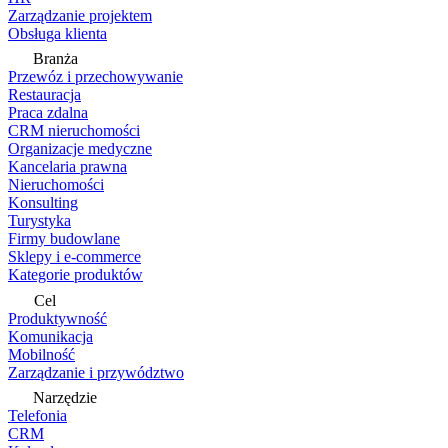
Zarządzanie projektem
Obsługa klienta
Branża
Przewóz i przechowywanie
Restauracja
Praca zdalna
CRM nieruchomości
Organizacje medyczne
Kancelaria prawna
Nieruchomości
Konsulting
Turystyka
Firmy budowlane
Sklepy i e-commerce
Kategorie produktów
Cel
Produktywność
Komunikacja
Mobilność
Zarządzanie i przywództwo
Narzędzie
Telefonia
CRM