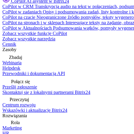
CoPilot
AI asystent w Bitrix24
CoPilot w CRM
Transkrypcja audio na tekst w połączeniach, podsu
CoPilot w zadaniach
Opisy i podsumowania zadań, listy kontrolne 
CoPilot na czacie
Nieograniczone źródło pomysłów, teksty wygenero
CoPilot na stronach i w sklepach
Interesujące teksty na żądanie, ob
CoPilot w Aktualnościach
Podsumowania wątków, pomysły wygenerowa
Zobacz wszystkie funkcje CoPilot
Zobacz wszystkie narzędzia
Cennik
Zasoby
Zbadaj
Webinaria
Helpdesk
Przewodniki i dokumentacja API
Połącz się
Prześlij zgłoszenie
Skontaktuj się z lokalnymi partnerami Bitrix24
Przeczytaj
Centrum rozwoju
Wskazówki i aktualizacje Bitrix24
Rozwiązania
Rola
Marketing
HR