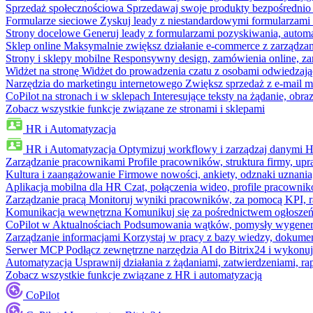
Sprzedaż społecznościowa
Sprzedawaj swoje produkty bezpośrednio
Formularze sieciowe
Zyskuj leady z niestandardowymi formularzami 
Strony docelowe
Generuj leady z formularzami pozyskiwania, automa
Sklep online
Maksymalnie zwiększ działanie e-commerce z zarządzan
Strony i sklepy mobilne
Responsywny design, zamówienia online, zar
Widżet na stronę
Widżet do prowadzenia czatu z osobami odwiedzają
Narzędzia do marketingu internetowego
Zwiększ sprzedaż z e-mail m
CoPilot na stronach i w sklepach
Interesujące teksty na żądanie, ob
Zobacz wszystkie funkcje związane ze stronami i sklepami
HR i Automatyzacja
HR i Automatyzacja
Optymizuj workflowy i zarządzaj danymi 
Zarządzanie pracownikami
Profile pracowników, struktura firmy, upr
Kultura i zaangażowanie
Firmowe nowości, ankiety, odznaki uznania,
Aplikacja mobilna dla HR
Czat, połączenia wideo, profile pracowni
Zarządzanie pracą
Monitoruj wyniki pracowników, za pomocą KPI, r
Komunikacja wewnętrzna
Komunikuj się za pośrednictwem ogłoszeń
CoPilot w Aktualnościach
Podsumowania wątków, pomysły wygenerowa
Zarządzanie informacjami
Korzystaj w pracy z bazy wiedzy, dokume
Serwer MCP
Podłącz zewnętrzne narzędzia AI do Bitrix24 i wykonu
Automatyzacja
Usprawnij działania z żądaniami, zatwierdzeniami, 
Zobacz wszystkie funkcje związane z HR i automatyzacją
CoPilot