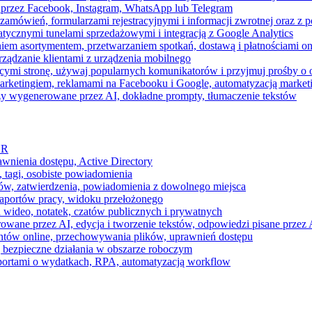
 przez Facebook, Instagram, WhatsApp lub Telegram
zamówień, formularzami rejestracyjnymi i informacji zwrotnej oraz 
tycznymi tunelami sprzedażowymi i integracją z Google Analytics
iem asortymentem, przetwarzaniem spotkań, dostawą i płatnościami on
ządzanie klientami z urządzenia mobilnego
cymi stronę, używaj popularnych komunikatorów i przyjmuj prośby o
arketingiem, reklamami na Facebooku i Google, automatyzacją market
razy wygenerowane przez AI, dokładne prompty, tłumaczenie tekstów
HR
awnienia dostępu, Active Directory
 tagi, osobiste powiadomienia
ków, zatwierdzenia, powiadomienia z dowolnego miejsca
aportów pracy, widoku przełożonego
 wideo, notatek, czatów publicznych i prywatnych
ne przez AI, edycja i tworzenie tekstów, odpowiedzi pisane przez A
ntów online, przechowywania plików, uprawnień dostępu
j bezpieczne działania w obszarze roboczym
raportami o wydatkach, RPA, automatyzacją workflow