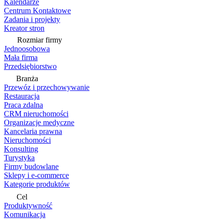
Kalendarze
Centrum Kontaktowe
Zadania i projekty
Kreator stron
Rozmiar firmy
Jednoosobowa
Mała firma
Przedsiębiorstwo
Branża
Przewóz i przechowywanie
Restauracja
Praca zdalna
CRM nieruchomości
Organizacje medyczne
Kancelaria prawna
Nieruchomości
Konsulting
Turystyka
Firmy budowlane
Sklepy i e-commerce
Kategorie produktów
Cel
Produktywność
Komunikacja