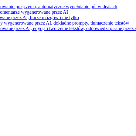
mowanie połączenia, automatyczne wypełnianie pól w dealach
i komentarze wygenerowane przez AI
wane przez AI, burze mózgów i nie tylko
razy wygenerowane przez AI, dokładne prompty, tłumaczenie tekstów
ne przez AI, edycja i tworzenie tekstów, odpowiedzi pisane przez A