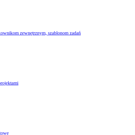
ytkownikom zewnętrznym, szablonom zadań
projektami
etowe