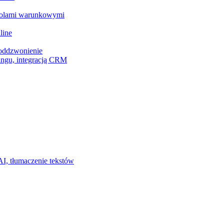
z polami warunkowymi
line
 oddzwonienie
ingu, integracją CRM
I, tłumaczenie tekstów