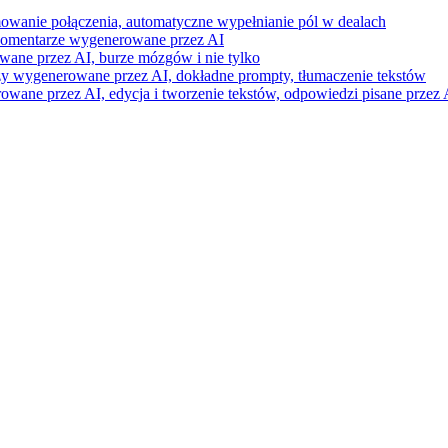
mowanie połączenia, automatyczne wypełnianie pól w dealach
i komentarze wygenerowane przez AI
wane przez AI, burze mózgów i nie tylko
razy wygenerowane przez AI, dokładne prompty, tłumaczenie tekstów
ne przez AI, edycja i tworzenie tekstów, odpowiedzi pisane przez A