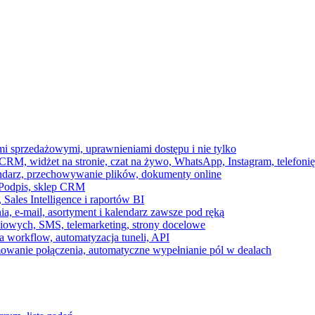
ami sprzedażowymi, uprawnieniami dostępu i nie tylko
RM, widżet na stronie, czat na żywo, WhatsApp, Instagram, telefonię
endarz, przechowywanie plików, dokumenty online
 e-Podpis, sklep CRM
ales Intelligence i raportów BI
onia, e-mail, asortyment i kalendarz zawsze pod ręką
owych, SMS, telemarketing, strony docelowe
 workflow, automatyzacja tuneli, API
mowanie połączenia, automatyczne wypełnianie pól w dealach