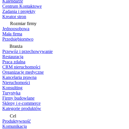
Kalendarze
Centrum Kontaktowe
Zadania i projekty
Kreator stron
Rozmiar firmy
Jednoosobowa
Mała firma
Przedsiębiorstwo
Branża
Przewóz i przechowywanie
Restauracja
Praca zdalna
CRM nieruchomości
Organizacje medyczne
Kancelaria prawna
Nieruchomości
Konsulting
Turystyka
Firmy budowlane
Sklepy i e-commerce
Kategorie produktów
Cel
Produktywność
Komunikacja