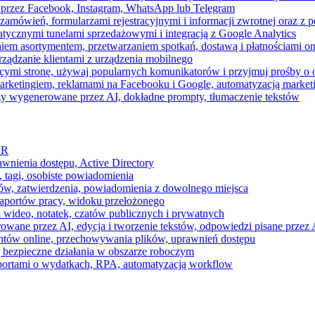
 przez Facebook, Instagram, WhatsApp lub Telegram
zamówień, formularzami rejestracyjnymi i informacji zwrotnej oraz 
tycznymi tunelami sprzedażowymi i integracją z Google Analytics
iem asortymentem, przetwarzaniem spotkań, dostawą i płatnościami on
ządzanie klientami z urządzenia mobilnego
cymi stronę, używaj popularnych komunikatorów i przyjmuj prośby o
arketingiem, reklamami na Facebooku i Google, automatyzacją market
razy wygenerowane przez AI, dokładne prompty, tłumaczenie tekstów
HR
awnienia dostępu, Active Directory
 tagi, osobiste powiadomienia
ków, zatwierdzenia, powiadomienia z dowolnego miejsca
aportów pracy, widoku przełożonego
 wideo, notatek, czatów publicznych i prywatnych
ne przez AI, edycja i tworzenie tekstów, odpowiedzi pisane przez A
ntów online, przechowywania plików, uprawnień dostępu
j bezpieczne działania w obszarze roboczym
raportami o wydatkach, RPA, automatyzacją workflow