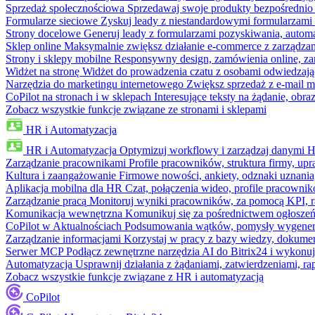
Sprzedaż społecznościowa
Sprzedawaj swoje produkty bezpośrednio
Formularze sieciowe
Zyskuj leady z niestandardowymi formularzami 
Strony docelowe
Generuj leady z formularzami pozyskiwania, automa
Sklep online
Maksymalnie zwiększ działanie e-commerce z zarządzan
Strony i sklepy mobilne
Responsywny design, zamówienia online, zar
Widżet na stronę
Widżet do prowadzenia czatu z osobami odwiedzają
Narzędzia do marketingu internetowego
Zwiększ sprzedaż z e-mail m
CoPilot na stronach i w sklepach
Interesujące teksty na żądanie, ob
Zobacz wszystkie funkcje związane ze stronami i sklepami
HR i Automatyzacja
HR i Automatyzacja
Optymizuj workflowy i zarządzaj danymi 
Zarządzanie pracownikami
Profile pracowników, struktura firmy, upr
Kultura i zaangażowanie
Firmowe nowości, ankiety, odznaki uznania,
Aplikacja mobilna dla HR
Czat, połączenia wideo, profile pracowni
Zarządzanie pracą
Monitoruj wyniki pracowników, za pomocą KPI, r
Komunikacja wewnętrzna
Komunikuj się za pośrednictwem ogłoszeń
CoPilot w Aktualnościach
Podsumowania wątków, pomysły wygenerowa
Zarządzanie informacjami
Korzystaj w pracy z bazy wiedzy, dokume
Serwer MCP
Podłącz zewnętrzne narzędzia AI do Bitrix24 i wykonu
Automatyzacja
Usprawnij działania z żądaniami, zatwierdzeniami, 
Zobacz wszystkie funkcje związane z HR i automatyzacją
CoPilot