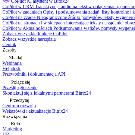
CoPilot
AI asystent w Bitrix24
CoPilot w CRM
Transkrypcja audio na tekst w połączeniach, podsu
CoPilot w zadaniach
Opisy i podsumowania zadań, listy kontrolne 
CoPilot na czacie
Nieograniczone źródło pomysłów, teksty wygenero
CoPilot na stronach i w sklepach
Interesujące teksty na żądanie, ob
CoPilot w Aktualnościach
Podsumowania wątków, pomysły wygenerowa
Zobacz wszystkie funkcje CoPilot
Zobacz wszystkie narzędzia
Cennik
Zasoby
Zbadaj
Webinaria
Helpdesk
Przewodniki i dokumentacja API
Połącz się
Prześlij zgłoszenie
Skontaktuj się z lokalnymi partnerami Bitrix24
Przeczytaj
Centrum rozwoju
Wskazówki i aktualizacje Bitrix24
Rozwiązania
Rola
Marketing
HR