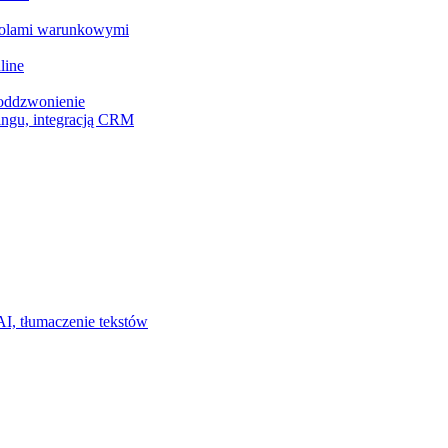
z polami warunkowymi
line
 oddzwonienie
ingu, integracją CRM
I, tłumaczenie tekstów