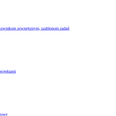
ytkownikom zewnętrznym, szablonom zadań
projektami
etowe