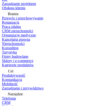
Zarządzanie projektem
Obsługa klienta
Branża
Przewóz i przechowywanie
Restauracja
Praca zdalna
CRM nieruchomości
Organizacje medyczne
Kancelaria prawna
Nieruchomości
Konsulting
Turystyka
Firmy budowlane
Sklepy i e-commerce
Kategorie produktów
Cel
Produktywność
Komunikacja
Mobilność
Zarządzanie i przywództwo
Narzędzie
Telefonia
CRM