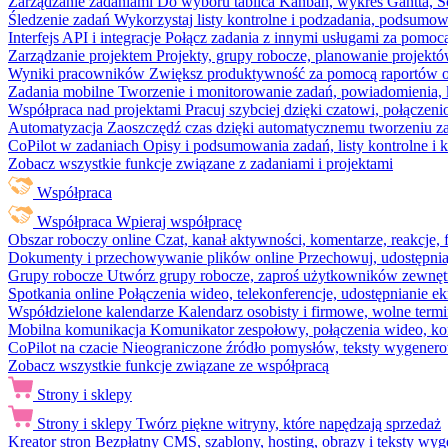
Zarządzanie zadaniami
Do wyboru tablica Kanban, wykres Gantta, Sc
Śledzenie zadań
Wykorzystaj listy kontrolne i podzadania, podsumowa
Interfejs API i integracje
Połącz zadania z innymi usługami za pomocą
Zarządzanie projektem
Projekty, grupy robocze, planowanie projektó
Wyniki pracowników
Zwiększ produktywność za pomocą raportów o 
Zadania mobilne
Tworzenie i monitorowanie zadań, powiadomienia, 
Współpraca nad projektami
Pracuj szybciej dzięki czatowi, połąc
Automatyzacja
Zaoszczędź czas dzięki automatycznemu tworzeniu za
CoPilot w zadaniach
Opisy i podsumowania zadań, listy kontrolne 
Zobacz wszystkie funkcje związane z zadaniami i projektami
Współpraca
Współpraca
Wpieraj współpracę
Obszar roboczy online
Czat, kanał aktywności, komentarze, reakcje,
Dokumenty i przechowywanie plików online
Przechowuj, udostępnia
Grupy robocze
Utwórz grupy robocze, zaproś użytkowników zewnętrz
Spotkania online
Połączenia wideo, telekonferencje, udostępnianie e
Współdzielone kalendarze
Kalendarz osobisty i firmowe, wolne termi
Mobilna komunikacja
Komunikator zespołowy, połączenia wideo, ko
CoPilot na czacie
Nieograniczone źródło pomysłów, teksty wygenero
Zobacz wszystkie funkcje związane ze współpracą
Strony i sklepy
Strony i sklepy
Twórz piękne witryny, które napędzają sprzedaż
Kreator stron
Bezpłatny CMS, szablony, hosting, obrazy i teksty wyg