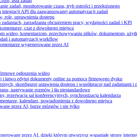
rum, lista zadań
nie zadań, monitorowanie czasu, tryb ostrości i przełożonego
 integracji API dla zaawansowanej automatyzacji zadań
w, role, uprawnienia dostępu
zadaniach, zarządzania obciążeniem pracy, wydajności zadań i KPI
komentarze, czat z dowolnego miejsca
zeniom wideo, komentarzom, przechowywaniu plików, dokumentom, uż
dań i automatyzacji workflow
i komentarze wygenerowane przez AI
 firmowe ogłoszenia wideo
j i łatwo edytuj dokumenty online za pomocą firmowego dysku
nych, skonfiguruj ustawienia dostępu i współpracuj nad zadaniami i 
kranu, nagrywanie rozmów i tła niestandardowe
ny, rezerwacja sal konferencyjnych, synchronizacja kalendarza
mentarze, kalendarz, powiadomienia z dowolnego miejsca
wane przez AI, burze mózgów i nie tylko
enerowane przez AI, dzięki którym utworzysz wspaniałe strony intern