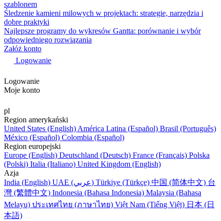
szablonem
Śledzenie kamieni milowych w projektach: strategie, narzędzia i
dobre praktyki
Najlepsze programy do wykresów Gantta: porównanie i wybór
odpowiedniego rozwiązania
Załóż konto
Logowanie
Logowanie
Moje konto
pl
Region amerykański
United States (English)
América Latina (Español)
Brasil (Português)
México (Español)
Colombia (Español)
Region europejski
Europe (English)
Deutschland (Deutsch)
France (Français)
Polska
(Polski)
Italia (Italiano)
United Kingdom (English)
Azja
India (English)
UAE (عربي)
Türkiye (Türkçe)
中国 (简体中文)
台
灣 (繁體中文)
Indonesia (Bahasa Indonesia)
Malaysia (Bahasa
Melayu)
ประเทศไทย (ภาษาไทย)
Việt Nam (Tiếng Việt)
日本 (日
本語)