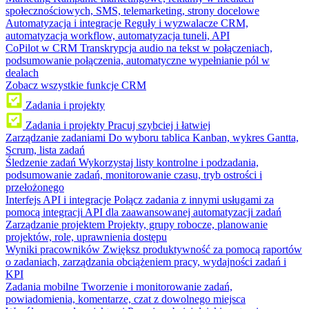
społecznościowych, SMS, telemarketing, strony docelowe
Automatyzacja i integracje
Reguły i wyzwalacze CRM,
automatyzacja workflow, automatyzacja tuneli, API
CoPilot w CRM
Transkrypcja audio na tekst w połączeniach,
podsumowanie połączenia, automatyczne wypełnianie pól w
dealach
Zobacz wszystkie funkcje CRM
Zadania i projekty
Zadania i projekty
Pracuj szybciej i łatwiej
Zarządzanie zadaniami
Do wyboru tablica Kanban, wykres Gantta,
Scrum, lista zadań
Śledzenie zadań
Wykorzystaj listy kontrolne i podzadania,
podsumowanie zadań, monitorowanie czasu, tryb ostrości i
przełożonego
Interfejs API i integracje
Połącz zadania z innymi usługami za
pomocą integracji API dla zaawansowanej automatyzacji zadań
Zarządzanie projektem
Projekty, grupy robocze, planowanie
projektów, role, uprawnienia dostępu
Wyniki pracowników
Zwiększ produktywność za pomocą raportów
o zadaniach, zarządzania obciążeniem pracy, wydajności zadań i
KPI
Zadania mobilne
Tworzenie i monitorowanie zadań,
powiadomienia, komentarze, czat z dowolnego miejsca