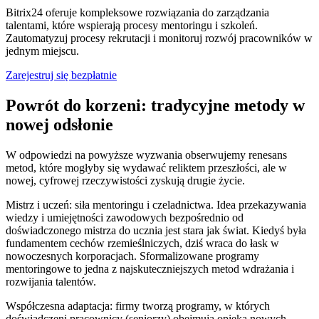
Bitrix24 oferuje kompleksowe rozwiązania do zarządzania
talentami, które wspierają procesy mentoringu i szkoleń.
Zautomatyzuj procesy rekrutacji i monitoruj rozwój pracowników w
jednym miejscu.
Zarejestruj się bezpłatnie
Powrót do korzeni: tradycyjne metody w
nowej odsłonie
W odpowiedzi na powyższe wyzwania obserwujemy renesans
metod, które mogłyby się wydawać reliktem przeszłości, ale w
nowej, cyfrowej rzeczywistości zyskują drugie życie.
Mistrz i uczeń: siła mentoringu i czeladnictwa. Idea przekazywania
wiedzy i umiejętności zawodowych bezpośrednio od
doświadczonego mistrza do ucznia jest stara jak świat. Kiedyś była
fundamentem cechów rzemieślniczych, dziś wraca do łask w
nowoczesnych korporacjach. Sformalizowane programy
mentoringowe to jedna z najskuteczniejszych metod wdrażania i
rozwijania talentów.
Współczesna adaptacja: firmy tworzą programy, w których
doświadczeni pracownicy (seniorzy) obejmują opieką nowych