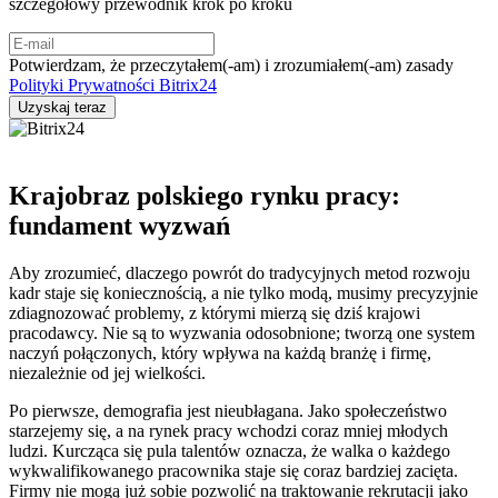
szczegółowy przewodnik krok po kroku
Potwierdzam, że przeczytałem(-am) i zrozumiałem(-am) zasady
Polityki Prywatności Bitrix24
Krajobraz polskiego rynku pracy:
fundament wyzwań
Aby zrozumieć, dlaczego powrót do tradycyjnych metod rozwoju
kadr staje się koniecznością, a nie tylko modą, musimy precyzyjnie
zdiagnozować problemy, z którymi mierzą się dziś krajowi
pracodawcy. Nie są to wyzwania odosobnione; tworzą one system
naczyń połączonych, który wpływa na każdą branżę i firmę,
niezależnie od jej wielkości.
Po pierwsze, demografia jest nieubłagana. Jako społeczeństwo
starzejemy się, a na rynek pracy wchodzi coraz mniej młodych
ludzi. Kurcząca się pula talentów oznacza, że walka o każdego
wykwalifikowanego pracownika staje się coraz bardziej zacięta.
Firmy nie mogą już sobie pozwolić na traktowanie rekrutacji jako