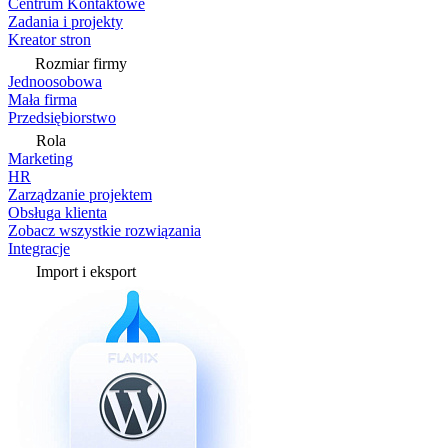
Centrum Kontaktowe
Zadania i projekty
Kreator stron
Rozmiar firmy
Jednoosobowa
Mała firma
Przedsiębiorstwo
Rola
Marketing
HR
Zarządzanie projektem
Obsługa klienta
Zobacz wszystkie rozwiązania
Integracje
Import i eksport