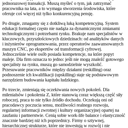
jednorazowej transakcji. Muszą myśleć o tym, jak zatrzymać
pracownika na lata, a to wymaga stworzenia środowiska, które
oferuje coś więcej niż tylko konkurencyjną pensję.
Po drugie, zmagamy się z dotkliwą luką kompetencyjną. System
edukacji formalnej często nie nadąża za dynamicznymi zmianami
technologicznymi i potrzebami rynku. Brakuje nam specjalistów w
kluczowych, przyszłościowych dziedzinach: od analityków danych
i inżynierów oprogramowania, przez operatorów zaawansowanych
maszyn CNC, po ekspertów od transformacji cyfrowej.
Jednocześnie wiele osób posiada kompetencje, na które popyt
maleje. Dla firm oznacza to jedno: jeśli nie mogą znaleźć gotowego
specjalisty na rynku, muszą go samodzielnie wyszkolić.
Przesuwanie pracowników między działami (reskilling) oraz
podnoszenie ich kwalifikacji (upskilling) staje się podstawowym
narzędziem budowania kapitału ludzkiego.
Po trzecie, zmieniają się oczekiwania nowych pokoleń. Dla
milenialsów i pokolenia Z, które stanowią coraz większą część siły
roboczej, praca to nie tylko źródło dochodu. Oczekują oni od
pracodawcy poczucia sensu, możliwości realnego rozwoju,
regularnej informacji zwrotnej i kultury organizacyjnej opartej na
zaufaniu i partnerstwie. Cenią sobie work-life balance i elastyczność
znacznie bardziej niż ich poprzednicy. Firmy o sztywnej,
hierarchicznej strukturze, które nie inwestują w rozwój i nie