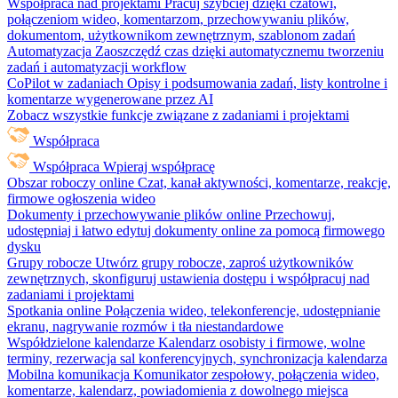
Współpraca nad projektami
Pracuj szybciej dzięki czatowi,
połączeniom wideo, komentarzom, przechowywaniu plików,
dokumentom, użytkownikom zewnętrznym, szablonom zadań
Automatyzacja
Zaoszczędź czas dzięki automatycznemu tworzeniu
zadań i automatyzacji workflow
CoPilot w zadaniach
Opisy i podsumowania zadań, listy kontrolne i
komentarze wygenerowane przez AI
Zobacz wszystkie funkcje związane z zadaniami i projektami
Współpraca
Współpraca
Wpieraj współpracę
Obszar roboczy online
Czat, kanał aktywności, komentarze, reakcje,
firmowe ogłoszenia wideo
Dokumenty i przechowywanie plików online
Przechowuj,
udostępniaj i łatwo edytuj dokumenty online za pomocą firmowego
dysku
Grupy robocze
Utwórz grupy robocze, zaproś użytkowników
zewnętrznych, skonfiguruj ustawienia dostępu i współpracuj nad
zadaniami i projektami
Spotkania online
Połączenia wideo, telekonferencje, udostępnianie
ekranu, nagrywanie rozmów i tła niestandardowe
Współdzielone kalendarze
Kalendarz osobisty i firmowe, wolne
terminy, rezerwacja sal konferencyjnych, synchronizacja kalendarza
Mobilna komunikacja
Komunikator zespołowy, połączenia wideo,
komentarze, kalendarz, powiadomienia z dowolnego miejsca