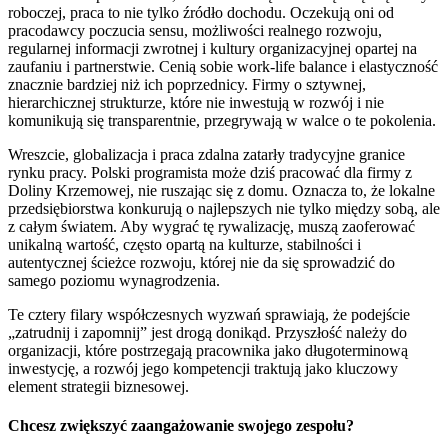
roboczej, praca to nie tylko źródło dochodu. Oczekują oni od
pracodawcy poczucia sensu, możliwości realnego rozwoju,
regularnej informacji zwrotnej i kultury organizacyjnej opartej na
zaufaniu i partnerstwie. Cenią sobie work-life balance i elastyczność
znacznie bardziej niż ich poprzednicy. Firmy o sztywnej,
hierarchicznej strukturze, które nie inwestują w rozwój i nie
komunikują się transparentnie, przegrywają w walce o te pokolenia.
Wreszcie, globalizacja i praca zdalna zatarły tradycyjne granice
rynku pracy. Polski programista może dziś pracować dla firmy z
Doliny Krzemowej, nie ruszając się z domu. Oznacza to, że lokalne
przedsiębiorstwa konkurują o najlepszych nie tylko między sobą, ale
z całym światem. Aby wygrać tę rywalizację, muszą zaoferować
unikalną wartość, często opartą na kulturze, stabilności i
autentycznej ścieżce rozwoju, której nie da się sprowadzić do
samego poziomu wynagrodzenia.
Te cztery filary współczesnych wyzwań sprawiają, że podejście
„zatrudnij i zapomnij” jest drogą donikąd. Przyszłość należy do
organizacji, które postrzegają pracownika jako długoterminową
inwestycję, a rozwój jego kompetencji traktują jako kluczowy
element strategii biznesowej.
Chcesz zwiększyć zaangażowanie swojego zespołu?