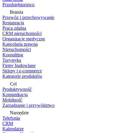
Przedsiębiorstwo
Branża
Przewóz i przechowywanie
Restauracja
Praca zdalna
CRM nieruchomości
Organizacje medyczne
Kancelaria prawna
Nieruchomości
Konsulting
Turystyka
Firmy budowlane
Sklepy i e-commerce
Kategorie produktów
Cel
Produktywność
Komunikacja
Mobilność
Zarządzanie i przywództwo
Narzędzie
Telefonia
CRM
Kalendarze