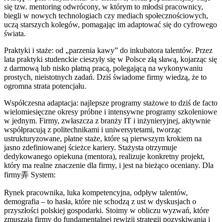
się tzw. mentoring odwrócony, w którym to młodsi pracownicy,
biegli w nowych technologiach czy mediach społecznościowych,
uczą starszych kolegów, pomagając im adaptować się do cyfrowego
świata.
Praktyki i staże: od „parzenia kawy” do inkubatora talentów. Przez
lata praktyki studenckie cieszyły się w Polsce złą sławą, kojarząc się
z darmową lub nisko płatną pracą, polegającą na wykonywaniu
prostych, nieistotnych zadań. Dziś świadome firmy wiedzą, że to
ogromna strata potencjału.
Współczesna adaptacja: najlepsze programy stażowe to dziś de facto
wielomiesięczne okresy próbne i intensywne programy szkoleniowe
w jednym. Firmy, zwłaszcza z branży IT i inżynieryjnej, aktywnie
współpracują z politechnikami i uniwersytetami, tworząc
ustrukturyzowane, płatne staże, które są pierwszym krokiem na
jasno zdefiniowanej ścieżce kariery. Stażysta otrzymuje
dedykowanego opiekuna (mentora), realizuje konkretny projekt,
który ma realne znaczenie dla firmy, i jest na bieżąco oceniany. Dla
firmy弄 System:
Rynek pracownika, luka kompetencyjna, odpływ talentów,
demografia – to hasła, które nie schodzą z ust w dyskusjach o
przyszłości polskiej gospodarki. Stoimy w obliczu wyzwań, które
zmuszają firmy do fundamentalnej rewizji strategii pozyskiwania i