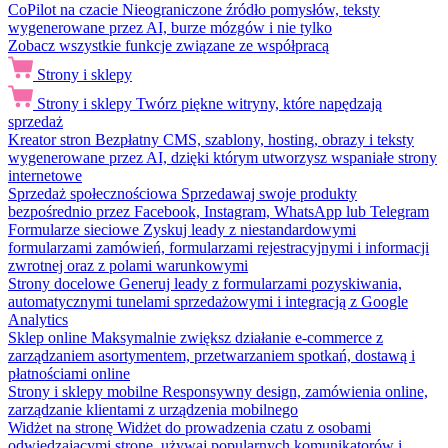
CoPilot na czacie
Nieograniczone źródło pomysłów, teksty
wygenerowane przez AI, burze mózgów i nie tylko
Zobacz wszystkie funkcje związane ze współpracą
Strony i sklepy
Strony i sklepy
Twórz piękne witryny, które napędzają
sprzedaż
Kreator stron
Bezpłatny CMS, szablony, hosting, obrazy i teksty
wygenerowane przez AI, dzięki którym utworzysz wspaniałe strony
internetowe
Sprzedaż społecznościowa
Sprzedawaj swoje produkty
bezpośrednio przez Facebook, Instagram, WhatsApp lub Telegram
Formularze sieciowe
Zyskuj leady z niestandardowymi
formularzami zamówień, formularzami rejestracyjnymi i informacji
zwrotnej oraz z polami warunkowymi
Strony docelowe
Generuj leady z formularzami pozyskiwania,
automatycznymi tunelami sprzedażowymi i integracją z Google
Analytics
Sklep online
Maksymalnie zwiększ działanie e-commerce z
zarządzaniem asortymentem, przetwarzaniem spotkań, dostawą i
płatnościami online
Strony i sklepy mobilne
Responsywny design, zamówienia online,
zarządzanie klientami z urządzenia mobilnego
Widżet na stronę
Widżet do prowadzenia czatu z osobami
odwiedzającymi stronę, używaj popularnych komunikatorów i