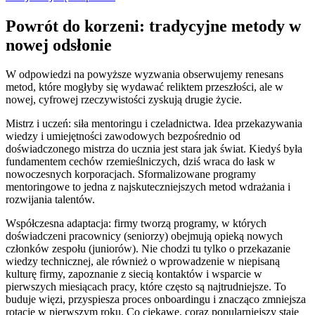
Powrót do korzeni: tradycyjne metody w
nowej odsłonie
W odpowiedzi na powyższe wyzwania obserwujemy renesans
metod, które mogłyby się wydawać reliktem przeszłości, ale w
nowej, cyfrowej rzeczywistości zyskują drugie życie.
Mistrz i uczeń: siła mentoringu i czeladnictwa. Idea przekazywania
wiedzy i umiejętności zawodowych bezpośrednio od
doświadczonego mistrza do ucznia jest stara jak świat. Kiedyś była
fundamentem cechów rzemieślniczych, dziś wraca do łask w
nowoczesnych korporacjach. Sformalizowane programy
mentoringowe to jedna z najskuteczniejszych metod wdrażania i
rozwijania talentów.
Współczesna adaptacja: firmy tworzą programy, w których
doświadczeni pracownicy (seniorzy) obejmują opieką nowych
członków zespołu (juniorów). Nie chodzi tu tylko o przekazanie
wiedzy technicznej, ale również o wprowadzenie w niepisaną
kulturę firmy, zapoznanie z siecią kontaktów i wsparcie w
pierwszych miesiącach pracy, które często są najtrudniejsze. To
buduje więzi, przyspiesza proces onboardingu i znacząco zmniejsza
rotację w pierwszym roku. Co ciekawe, coraz popularniejszy staje