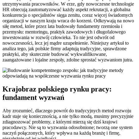
utrzymywania pracowników. W erze, gdy nowoczesne technologie
HR obiecują zautomatyzować każdy aspekt rekrutacji, a globalna
konkurencja o specjalistów sięga zenitu, coraz więcej świadomych
organizacji w naszym kraju wraca do korzeni. Odkrywają na nowo
siłę metod, które przez lata budowały fundamenty rzemiosła i
przemysłu: mentoringu, praktyk zawodowych i długofalowego
inwestowania w rozwój człowieka. To nie jest odwrót od
nowoczesności, lecz jej mądre uzupełnienie. Niniejszy artykuł to
analiza tego, jak polskie firmy adaptują tradycyjne, sprawdzone
praktyki, aby skutecznie budować wykwalifikowane,
zaangażowane i lojalne zespoły, zdolne sprostać wyzwaniom jutra.
Krajobraz polskiego rynku pracy:
fundament wyzwań
Aby zrozumieć, dlaczego powrót do tradycyjnych metod rozwoju
kadr staje się koniecznością, a nie tylko modą, musimy precyzyjnie
zdiagnozować problemy, z którymi mierzą się dziś krajowi
pracodawcy. Nie są to wyzwania odosobnione; tworzą one system
naczyń połączonych, który wpływa na każdą branżę i firmę,
niezależnie od jej wielkości.