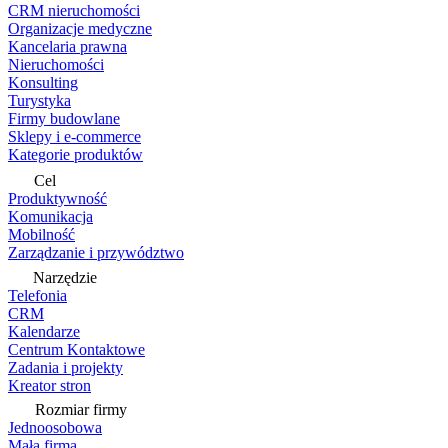
CRM nieruchomości
Organizacje medyczne
Kancelaria prawna
Nieruchomości
Konsulting
Turystyka
Firmy budowlane
Sklepy i e-commerce
Kategorie produktów
Cel
Produktywność
Komunikacja
Mobilność
Zarządzanie i przywództwo
Narzędzie
Telefonia
CRM
Kalendarze
Centrum Kontaktowe
Zadania i projekty
Kreator stron
Rozmiar firmy
Jednoosobowa
Mała firma