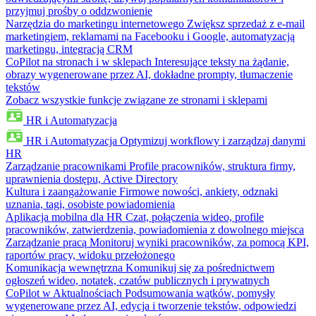
przyjmuj prośby o oddzwonienie
Narzędzia do marketingu internetowego
Zwiększ sprzedaż z e-mail
marketingiem, reklamami na Facebooku i Google, automatyzacją
marketingu, integracją CRM
CoPilot na stronach i w sklepach
Interesujące teksty na żądanie,
obrazy wygenerowane przez AI, dokładne prompty, tłumaczenie
tekstów
Zobacz wszystkie funkcje związane ze stronami i sklepami
HR i Automatyzacja
HR i Automatyzacja
Optymizuj workflowy i zarządzaj danymi
HR
Zarządzanie pracownikami
Profile pracowników, struktura firmy,
uprawnienia dostępu, Active Directory
Kultura i zaangażowanie
Firmowe nowości, ankiety, odznaki
uznania, tagi, osobiste powiadomienia
Aplikacja mobilna dla HR
Czat, połączenia wideo, profile
pracowników, zatwierdzenia, powiadomienia z dowolnego miejsca
Zarządzanie pracą
Monitoruj wyniki pracowników, za pomocą KPI,
raportów pracy, widoku przełożonego
Komunikacja wewnętrzna
Komunikuj się za pośrednictwem
ogłoszeń wideo, notatek, czatów publicznych i prywatnych
CoPilot w Aktualnościach
Podsumowania wątków, pomysły
wygenerowane przez AI, edycja i tworzenie tekstów, odpowiedzi