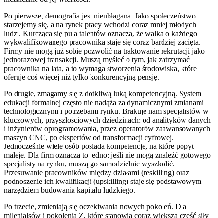
Po pierwsze, demografia jest nieubłagana. Jako społeczeństwo
starzejemy się, a na rynek pracy wchodzi coraz mniej młodych
ludzi. Kurcząca się pula talentów oznacza, że walka o każdego
wykwalifikowanego pracownika staje się coraz bardziej zacięta.
Firmy nie mogą już sobie pozwolić na traktowanie rekrutacji jako
jednorazowej transakcji. Muszą myśleć o tym, jak zatrzymać
pracownika na lata, a to wymaga stworzenia środowiska, które
oferuje coś więcej niż tylko konkurencyjną pensję.
Po drugie, zmagamy się z dotkliwą luką kompetencyjną. System
edukacji formalnej często nie nadąża za dynamicznymi zmianami
technologicznymi i potrzebami rynku. Brakuje nam specjalistów w
kluczowych, przyszłościowych dziedzinach: od analityków danych
i inżynierów oprogramowania, przez operatorów zaawansowanych
maszyn CNC, po ekspertów od transformacji cyfrowej.
Jednocześnie wiele osób posiada kompetencje, na które popyt
maleje. Dla firm oznacza to jedno: jeśli nie mogą znaleźć gotowego
specjalisty na rynku, muszą go samodzielnie wyszkolić.
Przesuwanie pracowników między działami (reskilling) oraz
podnoszenie ich kwalifikacji (upskilling) staje się podstawowym
narzędziem budowania kapitału ludzkiego.
Po trzecie, zmieniają się oczekiwania nowych pokoleń. Dla
milenialsów i pokolenia Z, które stanowią coraz większą część siły