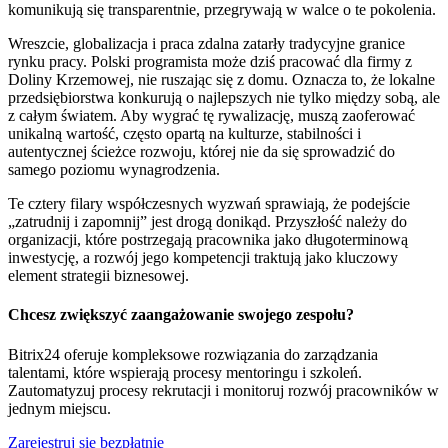
komunikują się transparentnie, przegrywają w walce o te pokolenia.
Wreszcie, globalizacja i praca zdalna zatarły tradycyjne granice
rynku pracy. Polski programista może dziś pracować dla firmy z
Doliny Krzemowej, nie ruszając się z domu. Oznacza to, że lokalne
przedsiębiorstwa konkurują o najlepszych nie tylko między sobą, ale
z całym światem. Aby wygrać tę rywalizację, muszą zaoferować
unikalną wartość, często opartą na kulturze, stabilności i
autentycznej ścieżce rozwoju, której nie da się sprowadzić do
samego poziomu wynagrodzenia.
Te cztery filary współczesnych wyzwań sprawiają, że podejście
„zatrudnij i zapomnij” jest drogą donikąd. Przyszłość należy do
organizacji, które postrzegają pracownika jako długoterminową
inwestycję, a rozwój jego kompetencji traktują jako kluczowy
element strategii biznesowej.
Chcesz zwiększyć zaangażowanie swojego zespołu?
Bitrix24 oferuje kompleksowe rozwiązania do zarządzania
talentami, które wspierają procesy mentoringu i szkoleń.
Zautomatyzuj procesy rekrutacji i monitoruj rozwój pracowników w
jednym miejscu.
Zarejestruj się bezpłatnie