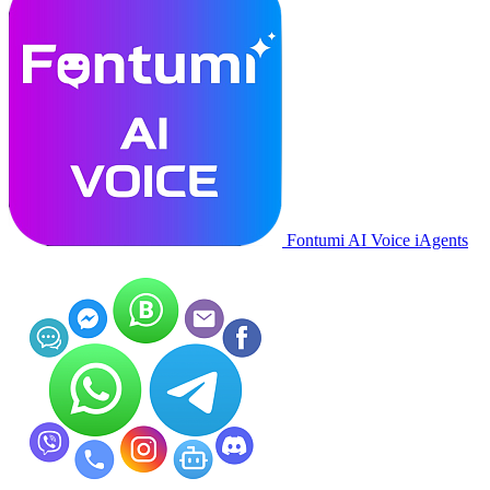
Fontumi AI Voice iAgents