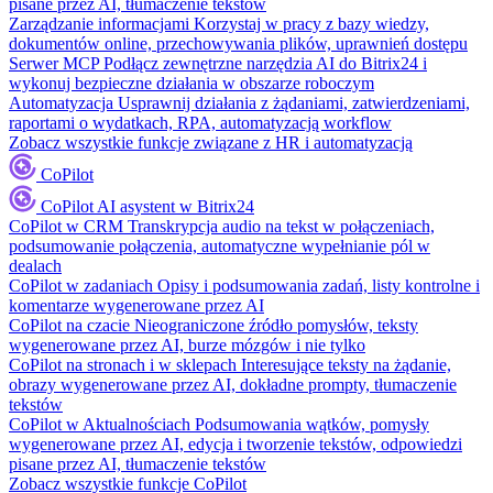
pisane przez AI, tłumaczenie tekstów
Zarządzanie informacjami
Korzystaj w pracy z bazy wiedzy,
dokumentów online, przechowywania plików, uprawnień dostępu
Serwer MCP
Podłącz zewnętrzne narzędzia AI do Bitrix24 i
wykonuj bezpieczne działania w obszarze roboczym
Automatyzacja
Usprawnij działania z żądaniami, zatwierdzeniami,
raportami o wydatkach, RPA, automatyzacją workflow
Zobacz wszystkie funkcje związane z HR i automatyzacją
CoPilot
CoPilot
AI asystent w Bitrix24
CoPilot w CRM
Transkrypcja audio na tekst w połączeniach,
podsumowanie połączenia, automatyczne wypełnianie pól w
dealach
CoPilot w zadaniach
Opisy i podsumowania zadań, listy kontrolne i
komentarze wygenerowane przez AI
CoPilot na czacie
Nieograniczone źródło pomysłów, teksty
wygenerowane przez AI, burze mózgów i nie tylko
CoPilot na stronach i w sklepach
Interesujące teksty na żądanie,
obrazy wygenerowane przez AI, dokładne prompty, tłumaczenie
tekstów
CoPilot w Aktualnościach
Podsumowania wątków, pomysły
wygenerowane przez AI, edycja i tworzenie tekstów, odpowiedzi
pisane przez AI, tłumaczenie tekstów
Zobacz wszystkie funkcje CoPilot