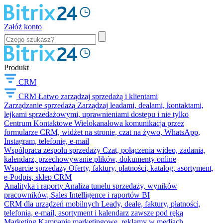
Załóż konto
Produkt
CRM
CRM
Łatwo zarządzaj sprzedażą i klientami
Zarządzanie sprzedażą
Zarządzaj leadami, dealami, kontaktami,
lejkami sprzedażowymi, uprawnieniami dostępu i nie tylko
Centrum Kontaktowe
Wielokanałowa komunikacja przez
formularze CRM, widżet na stronie, czat na żywo, WhatsApp,
Instagram, telefonię, e-mail
Współpraca zespołu sprzedaży
Czat, połączenia wideo, zadania,
kalendarz, przechowywanie plików, dokumenty online
Wsparcie sprzedaży
Oferty, faktury, płatności, katalog, asortyment,
e-Podpis, sklep CRM
Analityka i raporty
Analiza tunelu sprzedaży, wyników
pracowników, Sales Intelligence i raportów BI
CRM dla urządzeń mobilnych
Leady, deale, faktury, płatności,
telefonia, e-mail, asortyment i kalendarz zawsze pod ręką
Marketing
Kampanie marketingowe, reklamy w mediach