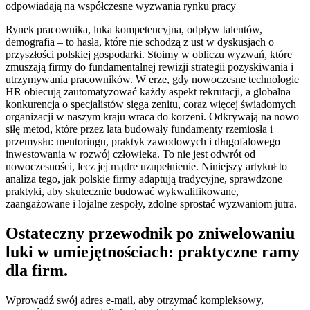
Rynek pracownika, luka kompetencyjna, odpływ talentów,
demografia – to hasła, które nie schodzą z ust w dyskusjach o
przyszłości polskiej gospodarki. Stoimy w obliczu wyzwań, które
zmuszają firmy do fundamentalnej rewizji strategii pozyskiwania i
utrzymywania pracowników. W erze, gdy nowoczesne technologie
HR obiecują zautomatyzować każdy aspekt rekrutacji, a globalna
konkurencja o specjalistów sięga zenitu, coraz więcej świadomych
organizacji w naszym kraju wraca do korzeni. Odkrywają na nowo
siłę metod, które przez lata budowały fundamenty rzemiosła i
przemysłu: mentoringu, praktyk zawodowych i długofalowego
inwestowania w rozwój człowieka. To nie jest odwrót od
nowoczesności, lecz jej mądre uzupełnienie. Niniejszy artykuł to
analiza tego, jak polskie firmy adaptują tradycyjne, sprawdzone
praktyki, aby skutecznie budować wykwalifikowane,
zaangażowane i lojalne zespoły, zdolne sprostać wyzwaniom jutra.
Ostateczny przewodnik po zniwelowaniu
luki w umiejętnościach: praktyczne ramy
dla firm.
Wprowadź swój adres e-mail, aby otrzymać kompleksowy,