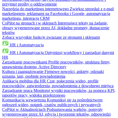
przyjmuj prośby o oddzwonienie
Narzędzia do marketingu internetowego
Zwiększ sprzedaż z e-mail
marketingiem, reklamami na Facebooku i Google, automatyzacją
marketingu, integracją CRM
CoPilot na stronach i w sklepach
Interesujące teksty na żądanie,
obrazy wygenerowane przez AI, dokładne prompty, tłumaczenie
tekstów
Zobacz wszystkie funkcje związane ze stronami i sklepami
HR i Automatyzacja
HR i Automatyzacja
Optymizuj workflowy i zarządzaj danymi
HR
Zarządzanie pracownikami
Profile pracowników, struktura firmy,
uprawnienia dostępu, Active Directory
Kultura i zaangażowanie
Firmowe nowości, ankiety, odznaki
uznania, tagi, osobiste powiadomienia
Aplikacja mobilna dla HR
Czat, połączenia wideo, profile
pracowników, zatwierdzenia, powiadomienia z dowolnego miejsca
Zarządzanie pracą
Monitoruj wyniki pracowników, za pomocą KPI,
raportów pracy, widoku przełożonego
Komunikacja wewnętrzna
Komunikuj się za pośrednictwem
ogłoszeń wideo, notatek, czatów publicznych i prywatnych
CoPilot w Aktualnościach
Podsumowania wątków, pomysły
wygenerowane przez AI, edycja i tworzenie tekstów, odpowiedzi