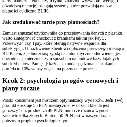
karty płatniczej. Na naszym rynku znacznie wyższą konwersję (i
późniejszą retencję) osiągają systemy, które pozwalają na tzw.
płatności cykliczne BLIK.
Jak zredukować tarcie przy płatnościach?
Zamiast zmuszać użytkownika do przepisywania danych z plastiku,
warto zintegrować checkout z bramkami takimi jak PayU,
Przelewy24 czy Tpay, które oferują natywne wsparcie dla
subskrypcji. Umożliwienie klientowi opłacenia pierwszego miesiąca
BLIK-iem, z jednoczesną zgodą na automatyczne odnowienie, jest
obecnie najskuteczniejszym sposobem na budowę bazy lojalnych
subskrybentów. Pamiętaj: każda sekunda spędzona na szukaniu
portfela to 10% szansy więcej na porzucenie procesu.
Krok 2: psychologia progów cenowych i
plany roczne
Polski konsument jest mistrzem optymalizacji wydatków. Jeśli Twój
produkt kosztuje 55 PLN miesięcznie, w oczach klienta jest
„droższy” niż produkt za 49 PLN, mimo że różnica wynosi
zaledwie kilka złotych. Bariera 50 PLN jest w naszym kraju
potężnym progiem psychologicznym.