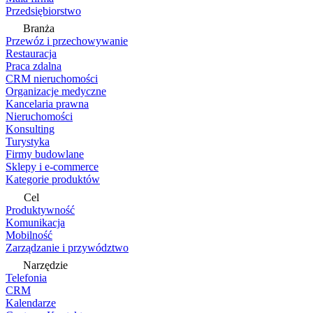
Przedsiębiorstwo
Branża
Przewóz i przechowywanie
Restauracja
Praca zdalna
CRM nieruchomości
Organizacje medyczne
Kancelaria prawna
Nieruchomości
Konsulting
Turystyka
Firmy budowlane
Sklepy i e-commerce
Kategorie produktów
Cel
Produktywność
Komunikacja
Mobilność
Zarządzanie i przywództwo
Narzędzie
Telefonia
CRM
Kalendarze