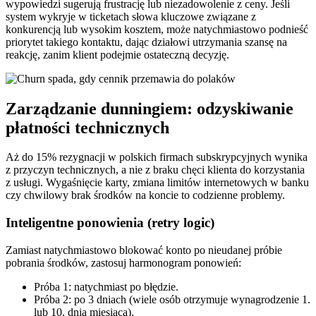
wypowiedzi sugerują frustrację lub niezadowolenie z ceny. Jeśli
system wykryje w ticketach słowa kluczowe związane z
konkurencją lub wysokim kosztem, może natychmiastowo podnieść
priorytet takiego kontaktu, dając działowi utrzymania szansę na
reakcję, zanim klient podejmie ostateczną decyzję.
Zarządzanie dunningiem: odzyskiwanie
płatności technicznych
Aż do 15% rezygnacji w polskich firmach subskrypcyjnych wynika
z przyczyn technicznych, a nie z braku chęci klienta do korzystania
z usługi. Wygaśnięcie karty, zmiana limitów internetowych w banku
czy chwilowy brak środków na koncie to codzienne problemy.
Inteligentne ponowienia (retry logic)
Zamiast natychmiastowo blokować konto po nieudanej próbie
pobrania środków, zastosuj harmonogram ponowień:
Próba 1: natychmiast po błędzie.
Próba 2: po 3 dniach (wiele osób otrzymuje wynagrodzenie 1.
lub 10. dnia miesiąca).