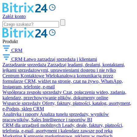
Załóż konto
Produkt
CRM
CRM
Łatwo zarządzaj sprzedażą i klientami
Zarządzanie sprzedażą
Zarządzaj leadami, dealami, kontaktami,
lejkami sprzedażowymi, uprawnieniami dostępu i nie tylko
Centrum Kontaktowe
Wielokanałowa komunikacja przez
formularze CRM, widżet na stronie, czat na żywo, WhatsApp,
Instagram, telefonię, e-mail
Współpraca zespołu sprzedaży
Czat, połączenia wideo, zadania,
kalendarz, przechowywanie plików, dokumenty online
Wsparcie sprzedaży
Oferty, faktury, płatności, katalog, asortyment,
e-Podpis, sklep CRM
Analityka i raporty
Analiza tunelu sprzedaży, wyników
pracowników, Sales Intelligence i raportów BI
CRM dla urządzeń mobilnych
Leady, deale, faktury, płatności,
telefonia, e-mail, asortyment i kalendarz zawsze pod ręką
Marketing
Kampanie marketingowe, reklamy w mediach