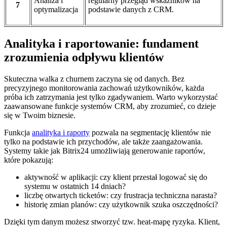
Analiza i
regularny przegląd wskaźników na
7
optymalizacja
podstawie danych z CRM.
Analityka i raportowanie: fundament
zrozumienia odpływu klientów
Skuteczna walka z churnem zaczyna się od danych. Bez
precyzyjnego monitorowania zachowań użytkowników, każda
próba ich zatrzymania jest tylko zgadywaniem. Warto wykorzystać
zaawansowane funkcje systemów CRM, aby zrozumieć, co dzieje
się w Twoim biznesie.
Funkcja
analityka i raporty
pozwala na segmentację klientów nie
tylko na podstawie ich przychodów, ale także zaangażowania.
Systemy takie jak Bitrix24 umożliwiają generowanie raportów,
które pokazują:
aktywność w aplikacji: czy klient przestał logować się do
systemu w ostatnich 14 dniach?
liczbę otwartych ticketów: czy frustracja techniczna narasta?
historię zmian planów: czy użytkownik szuka oszczędności?
Dzięki tym danym możesz stworzyć tzw. heat-mapę ryzyka. Klient,