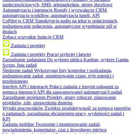
społecznościowych, SMS, telemarketing, strony docelowe
Automatyzacja i integracje
Reguły i wyzwalacze CRM,
automatyzacja workflow, automatyzacja tuneli, API
CoPilot w CRM
Transkrypcja audio na tekst w połączeniach,
podsumowanie połączenia, automatyczne wypełnianie pól w
dealach
Zobacz wszystkie funkcje CRM
Zadania i projekty
Zadania i projekty
Pracuj szybciej i łatwiej
Zarządzanie zadaniami
Do wyboru tablica Kanban, wykres Gantta,
Scrum, lista zadań
Śledzenie zadań
Wykorzystaj listy kontrolne i podzadania,
podsumowanie zadań, monitorowanie czasu, tryb ostrości i
przełożonego
Interfejs API i integracje
Połącz zadania z innymi usługami za
pomocą integracji API dla zaawansowanej automatyzacji zadań
Zarządzanie projektem
Projekty, grupy robocze, planowanie
projektów, role, uprawnienia dostępu
Wyniki pracowników
Zwiększ produktywność za pomocą raportów
o zadaniach, zarządzania obciążeniem pracy, wydajności zadań i
KPI
Zadania mobilne
Tworzenie i monitorowanie zadań,
powiadomienia, komentarze, czat z dowolnego miejsca