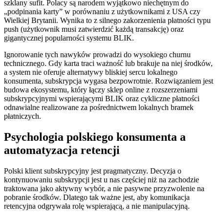
szklany sufit. Polacy są narodem wyjątkowo niechętnym do
„podpinania karty” w porównaniu z użytkownikami z USA czy
Wielkiej Brytanii. Wynika to z silnego zakorzenienia płatności typu
push (użytkownik musi zatwierdzić każdą transakcję) oraz
gigantycznej popularności systemu BLIK.
Ignorowanie tych nawyków prowadzi do wysokiego churnu
technicznego. Gdy karta traci ważność lub brakuje na niej środków,
a system nie oferuje alternatywy bliskiej sercu lokalnego
konsumenta, subskrypcja wygasa bezpowrotnie. Rozwiązaniem jest
budowa ekosystemu, który łączy sklep online z rozszerzeniami
subskrypcyjnymi wspierającymi BLIK oraz cykliczne płatności
odnawialne realizowane za pośrednictwem lokalnych bramek
płatniczych.
Psychologia polskiego konsumenta a
automatyzacja retencji
Polski klient subskrypcyjny jest pragmatyczny. Decyzja o
kontynuowaniu subskrypcji jest u nas częściej niż na zachodzie
traktowana jako aktywny wybór, a nie pasywne przyzwolenie na
pobranie środków. Dlatego tak ważne jest, aby komunikacja
retencyjna odgrywała rolę wspierającą, a nie manipulacyjną.