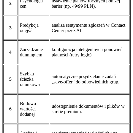
Psychologia
ustawienie planów rocznych poniżej
2
cen
barier (np. 49/99 PLN).
Predykcja
analiza sentymentu zgłoszeń w Contact
3
odejść
Center przez AI.
Zarządzanie
konfiguracja inteligentnych ponowień
4
dunningiem
płatności (retry logic).
Szybka
automatyczne przydzielanie zadań
5
ścieżka
„save-offer” do odpowiednich grup.
ratunkowa
Budowa
udostępnienie dokumentów i plików w
6
wartości
strefie premium.
dodanej