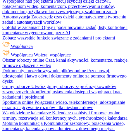
Współpraca nad projektami
Pracuj szybciej dzięki czatowi,
połączeniom wideo, komentarzom, przechowywaniu plików,
dokumentom, użytkownikom zewnętrznym, szablonom zadań
Automatyzacja
Zaoszczędź czas dzięki automatycznemu tworzeniu
zadań i automatyzacji workflow
CoPilot w zadaniach
Opisy i podsumowania zadań, listy kontrolne i
komentarze wygenerowane przez AI
Zobacz wszystkie funkcje związane z zadaniami i projektami
Współpraca
Współpraca
Wpieraj współpracę
Obszar roboczy online
Czat, kanał aktywności, komentarze, reakcje,
firmowe ogłoszenia wideo
Dokumenty i przechowywanie plików online
Przechowuj,
udostępniaj i łatwo edytuj dokumenty online za pomocą firmowego
dysku
Grupy robocze
Utwórz grupy robocze, zaproś użytkowników
zewnętrznych, skonfiguruj ustawienia dostępu i współpracuj nad
zadaniami i projektami
Spotkania online
Połączenia wideo, telekonferencje, udostępnianie
ekranu, nagrywanie rozmów i tła niestandardowe
Współdzielone kalendarze
Kalendarz osobisty i firmowe, wolne
terminy, rezerwacja sal konferencyjnych, synchronizacja kalendarza
Mobilna komunikacja
Komunikator zespołowy, połączenia wideo,
komentarze, kalendarz, powiadomienia z dowolnego miejsca