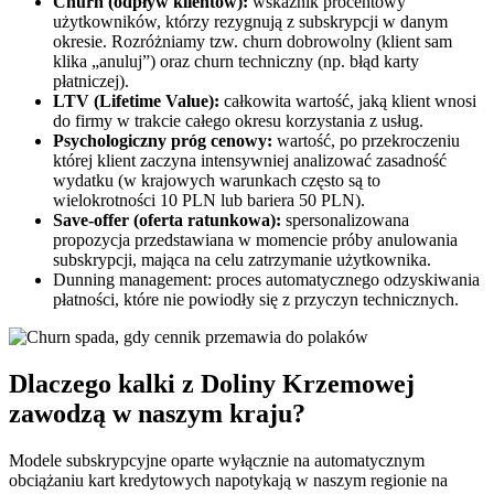
Churn (odpływ klientów):
wskaźnik procentowy
użytkowników, którzy rezygnują z subskrypcji w danym
okresie. Rozróżniamy tzw. churn dobrowolny (klient sam
klika „anuluj”) oraz churn techniczny (np. błąd karty
płatniczej).
LTV (Lifetime Value):
całkowita wartość, jaką klient wnosi
do firmy w trakcie całego okresu korzystania z usług.
Psychologiczny próg cenowy:
wartość, po przekroczeniu
której klient zaczyna intensywniej analizować zasadność
wydatku (w krajowych warunkach często są to
wielokrotności 10 PLN lub bariera 50 PLN).
Save-offer (oferta ratunkowa):
spersonalizowana
propozycja przedstawiana w momencie próby anulowania
subskrypcji, mająca na celu zatrzymanie użytkownika.
Dunning management: proces automatycznego odzyskiwania
płatności, które nie powiodły się z przyczyn technicznych.
Dlaczego kalki z Doliny Krzemowej
zawodzą w naszym kraju?
Modele subskrypcyjne oparte wyłącznie na automatycznym
obciążaniu kart kredytowych napotykają w naszym regionie na