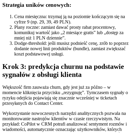
Strategia uników cenowych:
Cena miesięczna: trzymaj ją na poziomie kończącym się na
cyfrze 9 (np. 29, 39, 49 PLN).
Plany roczne: zamiast dawać prosty rabat procentowy,
komunikuj wartość jako „2 miesiące gratis” lub „dostęp za
mniej niż 1 PLN dziennie”.
Dodge-threshold: jeśli musisz podnieść cenę, zrób to poprzez
dodanie nowej linii produktów (bundle), zamiast zwiększać
koszt podstawowej usługi.
Krok 3: predykcja churnu na podstawie
sygnałów z obsługi klienta
Większość firm zauważa churn, gdy jest już za późno – w
momencie kliknięcia przycisku „rezygnuję”. Tymczasem sygnały o
ryzyku odejścia pojawiają się znacznie wcześniej w ticketach
przesyłanych do Contact Center.
Wykorzystanie nowoczesnych narzędzi analitycznych pozwala na
monitorowanie nastrojów klientów w czasie rzeczywistym. Na
przykład: CoPilot w CRM potrafi analizować sentyment rozmów i
wiadomości, automatycznie oznaczając użytkowników, których