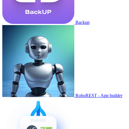
Backup
RoboREST - App builder