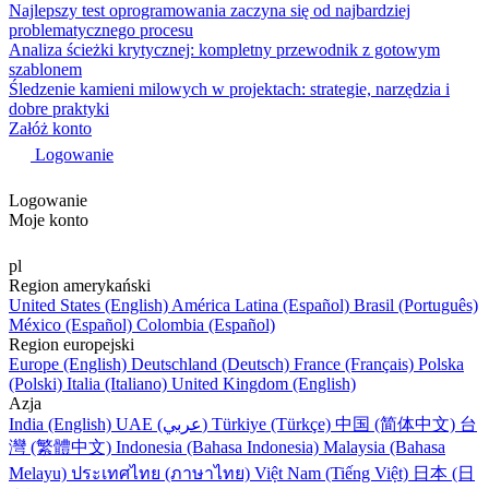
Najlepszy test oprogramowania zaczyna się od najbardziej
problematycznego procesu
Analiza ścieżki krytycznej: kompletny przewodnik z gotowym
szablonem
Śledzenie kamieni milowych w projektach: strategie, narzędzia i
dobre praktyki
Załóż konto
Logowanie
Logowanie
Moje konto
pl
Region amerykański
United States (English)
América Latina (Español)
Brasil (Português)
México (Español)
Colombia (Español)
Region europejski
Europe (English)
Deutschland (Deutsch)
France (Français)
Polska
(Polski)
Italia (Italiano)
United Kingdom (English)
Azja
India (English)
UAE (عربي)
Türkiye (Türkçe)
中国 (简体中文)
台
灣 (繁體中文)
Indonesia (Bahasa Indonesia)
Malaysia (Bahasa
Melayu)
ประเทศไทย (ภาษาไทย)
Việt Nam (Tiếng Việt)
日本 (日