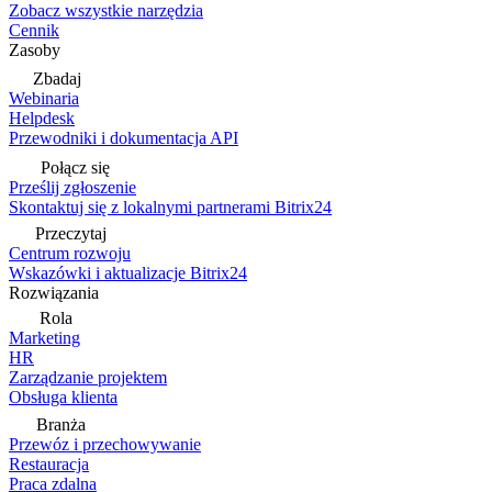
Zobacz wszystkie narzędzia
Cennik
Zasoby
Zbadaj
Webinaria
Helpdesk
Przewodniki i dokumentacja API
Połącz się
Prześlij zgłoszenie
Skontaktuj się z lokalnymi partnerami Bitrix24
Przeczytaj
Centrum rozwoju
Wskazówki i aktualizacje Bitrix24
Rozwiązania
Rola
Marketing
HR
Zarządzanie projektem
Obsługa klienta
Branża
Przewóz i przechowywanie
Restauracja
Praca zdalna