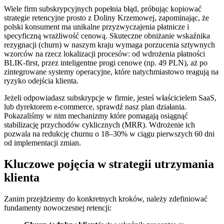
Wiele firm subskrypcyjnych popełnia błąd, próbując kopiować
strategie retencyjne prosto z Doliny Krzemowej, zapominając, że
polski konsument ma unikalne przyzwyczajenia płatnicze i
specyficzną wrażliwość cenową. Skuteczne obniżanie wskaźnika
rezygnacji (churn) w naszym kraju wymaga porzucenia sztywnych
wzorców na rzecz lokalizacji procesów: od wdrożenia płatności
BLIK-first, przez inteligentne progi cenowe (np. 49 PLN), aż po
zintegrowane systemy operacyjne, które natychmiastowo reagują na
ryzyko odejścia klienta.
Jeżeli odpowiadasz subskrypcje w firmie, jesteś właścicielem SaaS,
lub dyrektorem e-commerce, sprawdź nasz plan działania.
Pokazaliśmy w nim mechanizmy które pomagają osiągnąć
stabilizację przychodów cyklicznych (MRR). Wdrożenie ich
pozwala na redukcję churnu o 18–30% w ciągu pierwszych 60 dni
od implementacji zmian.
Kluczowe pojęcia w strategii utrzymania
klienta
Zanim przejdziemy do konkretnych kroków, należy zdefiniować
fundamenty nowoczesnej retencji: