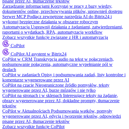
pisane przez AI, tłumaczenie tekstów
Zarządzanie informacjami
Korzystaj w pracy z bazy wiedzy,
dokumentów online, przechowywania plików, uprawnień dostępu
Serwer MCP
Podłącz zewnętrzne narzędzia AI do Bitrix24 i
wykonuj bezpieczne działania w obszarze roboczym
Automatyzacja
Usprawnij działania z żądaniami, zatwierdzeniami,
raportami o wydatkach, RPA, automatyzacją workflow
Zobacz wszystkie funkcje związane z HR i automatyzacją
CoPilot
CoPilot
AI asystent w Bitrix24
CoPilot w CRM
Transkrypcja audio na tekst w połączeniach,
podsumowanie połączenia, automatyczne wypełnianie pól w
dealach
CoPilot w zadaniach
Opisy i podsumowania zadań, listy kontrolne i
komentarze wygenerowane przez AI
CoPilot na czacie
Nieograniczone źródło pomysłów, teksty
wygenerowane przez AI, burze mózgów i nie tylko
CoPilot na stronach i w sklepach
Interesujące teksty na żądanie,
obrazy wygenerowane przez AI, dokładne prompty, tłumaczenie
tekstów
CoPilot w Aktualnościach
Podsumowania wątków, pomysły
wygenerowane przez AI, edycja i tworzenie tekstów, odpowiedzi
pisane przez AI, tłumaczenie tekstów
Zobacz wszystkie funkcje CoPilot