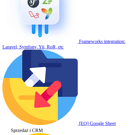
Frameworks integration:
Laravel, Symfony, Yii, RoR, etc
[EQ] Google Sheet
Sprzedaż i CRM