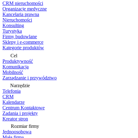
CRM nieruchomości
Organizacje medyczne
Kancelaria prawna
Nieruchomości
Konsulting
Turystyka
Firmy budowlane
Sklepy i e-commerce
Kategorie produktów
Cel
Produktywność
Komunikacja
Mobilność
Zarządzanie i przywództwo
Narzędzie
Telefonia
CRM
Kalendarze
Centrum Kontaktowe
Zadania i projekty
Kreator stron
Rozmiar firmy
Jednoosobowa
Mała firma