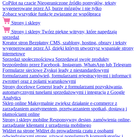
CoPilot na czacie
Nieograniczone źródło pomysłów, teksty
wygenerowane przez AI, burze mózgów i nie tylko
Zobacz wszystkie funkcje związane ze współpracą
Strony i sklepy
Strony i sklepy
Twórz piękne witryny, które napędzają
sprzedaż
Kreator stron
Bezpłatny CMS, szablony, hosting, obrazy i teksty
wygenerowane przez AI, dzięki którym utworzysz wspaniałe strony
internetowe
Sprzedaż społecznościowa
Sprzedawaj swoje produkty
bezpośrednio przez Facebook, Instagram, WhatsApp lub Telegram
Formularze sieciowe
Zyskuj leady z niestandardowymi
formularzami zamówień, formularzami rejestracyjnymi i informacji
zwrotnej oraz z polami warunkowymi
Strony docelowe
Generuj leady z formularzami pozyskiwania,
automatycznymi tunelami sprzedażowymi i integracją z Google
Analytics
Sklep online
Maksymalnie zwiększ działanie e-commerce z
zarządzaniem asortymentem, przetwarzaniem spotkań, dostawą i
płatnościami online
Strony i sklepy mobilne
Responsywny design, zamówienia online,
zarządzanie klientami z urządzenia mobilnego
Widżet na stronę
Widżet do prowadzenia czatu z osobami
odwiedzającymi stronę, używaj popularnych komunikatorów i