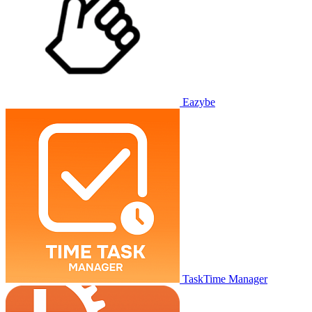
Eazybe
TaskTime Manager