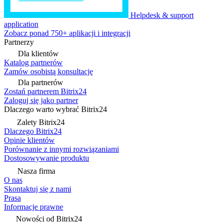
Helpdesk & support
application
Zobacz ponad 750+ aplikacji i integracji
Partnerzy
Dla klientów
Katalog partnerów
Zamów osobistą konsultację
Dla partnerów
Zostań partnerem Bitrix24
Zaloguj się jako partner
Dlaczego warto wybrać Bitrix24
Zalety Bitrix24
Dlaczego Bitrix24
Opinie klientów
Porównanie z innymi rozwiązaniami
Dostosowywanie produktu
Nasza firma
O nas
Skontaktuj się z nami
Prasa
Informacje prawne
Nowości od Bitrix24