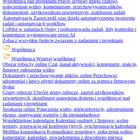
Współpraca nad projektami
Pracuj szybciej dzięki czatowi,
połączeniom wideo, komentarzom, przechowywaniu plików,
dokumentom, użytkownikom zewnętrznym, szablonom zadań
Automatyzacja
Zaoszczędź czas dzięki automatycznemu tworzeniu
zadań i automatyzacji workflow
CoPilot w zadaniach
Opisy i podsumowania zadań, listy kontrolne i
komentarze wygenerowane przez AI
Zobacz wszystkie funkcje związane z zadaniami i projektami
Współpraca
Współpraca
Wpieraj współpracę
Obszar roboczy online
Czat, kanał aktywności, komentarze, reakcje,
firmowe ogłoszenia wideo
Dokumenty i przechowywanie plików online
Przechowuj,
udostępniaj i łatwo edytuj dokumenty online za pomocą firmowego
dysku
Grupy robocze
Utwórz grupy robocze, zaproś użytkowników
zewnętrznych, skonfiguruj ustawienia dostępu i współpracuj nad
zadaniami i projektami
Spotkania online
Połączenia wideo, telekonferencje, udostępnianie
ekranu, nagrywanie rozmów i tła niestandardowe
Współdzielone kalendarze
Kalendarz osobisty i firmowe, wolne
terminy, rezerwacja sal konferencyjnych, synchronizacja kalendarza
Mobilna komunikacja
Komunikator zespołowy, połączenia wideo,
komentarze, kalendarz, powiadomienia z dowolnego miejsca