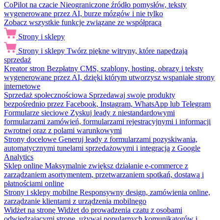
CoPilot na czacie
Nieograniczone źródło pomysłów, teksty
wygenerowane przez AI, burze mózgów i nie tylko
Zobacz wszystkie funkcje związane ze współpracą
Strony i sklepy
Strony i sklepy
Twórz piękne witryny, które napędzają
sprzedaż
Kreator stron
Bezpłatny CMS, szablony, hosting, obrazy i teksty
wygenerowane przez AI, dzięki którym utworzysz wspaniałe strony
internetowe
Sprzedaż społecznościowa
Sprzedawaj swoje produkty
bezpośrednio przez Facebook, Instagram, WhatsApp lub Telegram
Formularze sieciowe
Zyskuj leady z niestandardowymi
formularzami zamówień, formularzami rejestracyjnymi i informacji
zwrotnej oraz z polami warunkowymi
Strony docelowe
Generuj leady z formularzami pozyskiwania,
automatycznymi tunelami sprzedażowymi i integracją z Google
Analytics
Sklep online
Maksymalnie zwiększ działanie e-commerce z
zarządzaniem asortymentem, przetwarzaniem spotkań, dostawą i
płatnościami online
Strony i sklepy mobilne
Responsywny design, zamówienia online,
zarządzanie klientami z urządzenia mobilnego
Widżet na stronę
Widżet do prowadzenia czatu z osobami
odwiedzającymi stronę, używaj popularnych komunikatorów i