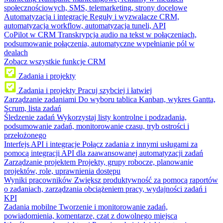
społecznościowych, SMS, telemarketing, strony docelowe
Automatyzacja i integracje
Reguły i wyzwalacze CRM,
automatyzacja workflow, automatyzacja tuneli, API
CoPilot w CRM
Transkrypcja audio na tekst w połączeniach,
podsumowanie połączenia, automatyczne wypełnianie pól w
dealach
Zobacz wszystkie funkcje CRM
Zadania i projekty
Zadania i projekty
Pracuj szybciej i łatwiej
Zarządzanie zadaniami
Do wyboru tablica Kanban, wykres Gantta,
Scrum, lista zadań
Śledzenie zadań
Wykorzystaj listy kontrolne i podzadania,
podsumowanie zadań, monitorowanie czasu, tryb ostrości i
przełożonego
Interfejs API i integracje
Połącz zadania z innymi usługami za
pomocą integracji API dla zaawansowanej automatyzacji zadań
Zarządzanie projektem
Projekty, grupy robocze, planowanie
projektów, role, uprawnienia dostępu
Wyniki pracowników
Zwiększ produktywność za pomocą raportów
o zadaniach, zarządzania obciążeniem pracy, wydajności zadań i
KPI
Zadania mobilne
Tworzenie i monitorowanie zadań,
powiadomienia, komentarze, czat z dowolnego miejsca