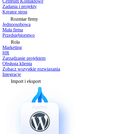
Centrum Kontaktowe
Zadania i projekty
Kreator stron
Rozmiar firmy
Jednoosobowa
Mała firma
Przedsiębiorstwo
Rola
Marketing
HR
Zarządzanie projektem
Obsługa klienta
Zobacz wszystkie rozwiązania
Integracje
Import i eksport