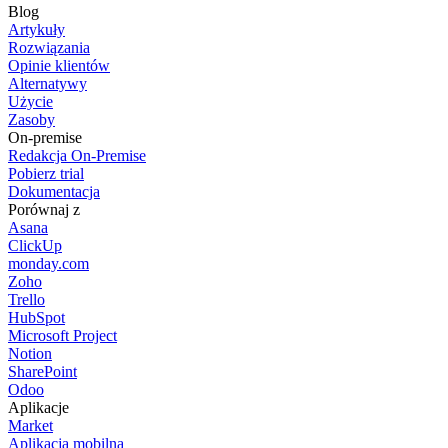
Blog
Artykuły
Rozwiązania
Opinie klientów
Alternatywy
Użycie
Zasoby
On-premise
Redakcja On-Premise
Pobierz trial
Dokumentacja
Porównaj z
Asana
ClickUp
monday.com
Zoho
Trello
HubSpot
Microsoft Project
Notion
SharePoint
Odoo
Aplikacje
Market
Aplikacja mobilna