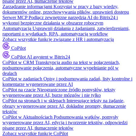
pisane przez AI, tłumaczenie tekstów
Zarządzanie informacjami
Korzystaj w pracy z bazy wiedzy,
dokumentów online, przechowywania plików, uprawnień dostępu
Serwer MCP
Podłącz zewnętrzne narzędzia AI do Bitrix24 i
wykonuj bezpieczne działania w obszarze roboczym
Automatyzacja
Usprawnij działania z żądaniami, zatwierdzeniami,
raportami o wydatkach, RPA, automatyzacją workflow
Zobacz wszystkie funkcje związane z HR i automatyzacją
CoPilot
CoPilot
AI asystent w Bitrix24
CoPilot w CRM
Transkrypcja audio na tekst w połączeniach,
podsumowanie połączenia, automatyczne wypełnianie pól w
dealach
CoPilot w zadaniach
Opisy i podsumowania zadań, listy kontrolne i
komentarze wygenerowane przez AI
CoPilot na czacie
Nieograniczone źródło pomysłów, teksty
wygenerowane przez AI, burze mózgów i nie tylko
CoPilot na stronach i w sklepach
Interesujące teksty na żądanie,
obrazy wygenerowane przez AI, dokładne prompty, tłumaczenie
tekstów
CoPilot w Aktualnościach
Podsumowania wątków, pomysły
wygenerowane przez AI, edycja i tworzenie tekstów, odpowiedzi
pisane przez AI, tłumaczenie tekstów
Zobacz wszystkie funkcje CoPilot