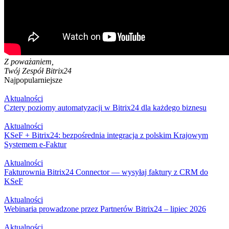
Z poważaniem,
Twój Zespół Bitrix24
Najpopularniejsze
Aktualności
Cztery poziomy automatyzacji w Bitrix24 dla każdego biznesu
Aktualności
KSeF + Bitrix24: bezpośrednia integracja z polskim Krajowym
Systemem e-Faktur
Aktualności
Fakturownia Bitrix24 Connector — wysyłaj faktury z CRM do
KSeF
Aktualności
Webinaria prowadzone przez Partnerów Bitrix24 – lipiec 2026
Aktualności