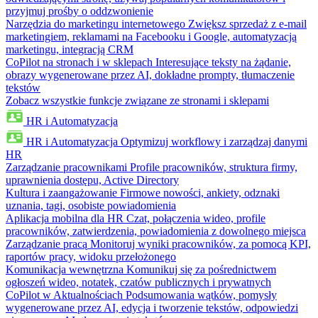
przyjmuj prośby o oddzwonienie
Narzędzia do marketingu internetowego
Zwiększ sprzedaż z e-mail
marketingiem, reklamami na Facebooku i Google, automatyzacją
marketingu, integracją CRM
CoPilot na stronach i w sklepach
Interesujące teksty na żądanie,
obrazy wygenerowane przez AI, dokładne prompty, tłumaczenie
tekstów
Zobacz wszystkie funkcje związane ze stronami i sklepami
HR i Automatyzacja
HR i Automatyzacja
Optymizuj workflowy i zarządzaj danymi
HR
Zarządzanie pracownikami
Profile pracowników, struktura firmy,
uprawnienia dostępu, Active Directory
Kultura i zaangażowanie
Firmowe nowości, ankiety, odznaki
uznania, tagi, osobiste powiadomienia
Aplikacja mobilna dla HR
Czat, połączenia wideo, profile
pracowników, zatwierdzenia, powiadomienia z dowolnego miejsca
Zarządzanie pracą
Monitoruj wyniki pracowników, za pomocą KPI,
raportów pracy, widoku przełożonego
Komunikacja wewnętrzna
Komunikuj się za pośrednictwem
ogłoszeń wideo, notatek, czatów publicznych i prywatnych
CoPilot w Aktualnościach
Podsumowania wątków, pomysły
wygenerowane przez AI, edycja i tworzenie tekstów, odpowiedzi