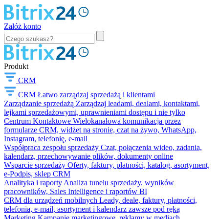
Załóż konto
Produkt
CRM
CRM
Łatwo zarządzaj sprzedażą i klientami
Zarządzanie sprzedażą
Zarządzaj leadami, dealami, kontaktami,
lejkami sprzedażowymi, uprawnieniami dostępu i nie tylko
Centrum Kontaktowe
Wielokanałowa komunikacja przez
formularze CRM, widżet na stronie, czat na żywo, WhatsApp,
Instagram, telefonię, e-mail
Współpraca zespołu sprzedaży
Czat, połączenia wideo, zadania,
kalendarz, przechowywanie plików, dokumenty online
Wsparcie sprzedaży
Oferty, faktury, płatności, katalog, asortyment,
e-Podpis, sklep CRM
Analityka i raporty
Analiza tunelu sprzedaży, wyników
pracowników, Sales Intelligence i raportów BI
CRM dla urządzeń mobilnych
Leady, deale, faktury, płatności,
telefonia, e-mail, asortyment i kalendarz zawsze pod ręką
Marketing
Kampanie marketingowe, reklamy w mediach