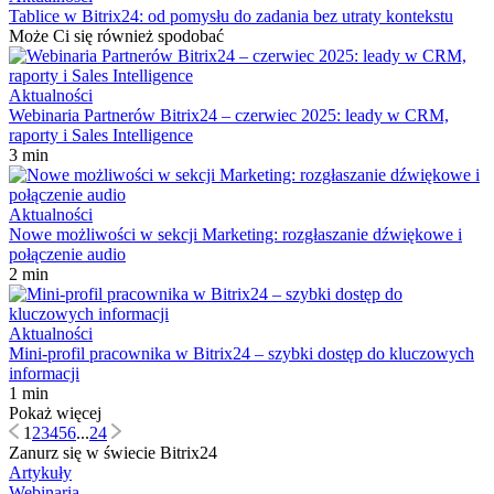
Tablice w Bitrix24: od pomysłu do zadania bez utraty kontekstu
Może Ci się również spodobać
Aktualności
Webinaria Partnerów Bitrix24 – czerwiec 2025: leady w CRM,
raporty i Sales Intelligence
3 min
Aktualności
Nowe możliwości w sekcji Marketing: rozgłaszanie dźwiękowe i
połączenie audio
2 min
Aktualności
Mini-profil pracownika w Bitrix24 – szybki dostęp do kluczowych
informacji
1 min
Pokaż więcej
1
2
3
4
5
6
...
24
Zanurz się w świecie Bitrix24
Artykuły
Webinaria