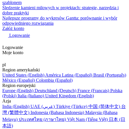
szablonem
Śledzenie kamieni milowych w projektach: strategie, narzędzia i
dobre praktyki
Najlepsze programy do wykresów Gantta: porównanie i wybór
odpowiedniego rozwiązania
Załóż konto
Logowanie
Logowanie
Moje konto
pl
Region amerykański
United States (English)
América Latina (Español)
Brasil (Português)
México (Español)
Colombia (Español)
Region europejski
Europe (English)
Deutschland (Deutsch)
France (Français)
Polska
(Polski)
Italia (Italiano)
United Kingdom (English)
Azja
India (English)
UAE (عربي)
Türkiye (Türkçe)
中国 (简体中文)
台
灣 (繁體中文)
Indonesia (Bahasa Indonesia)
Malaysia (Bahasa
Melayu)
ประเทศไทย (ภาษาไทย)
Việt Nam (Tiếng Việt)
日本 (日
本語)