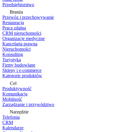
Przedsiębiorstwo
Branża
Przewóz i przechowywanie
Restauracja
Praca zdalna
CRM nieruchomości
Organizacje medyczne
Kancelaria prawna
Nieruchomości
Konsulting
Turystyka
Firmy budowlane
Sklepy i e-commerce
Kategorie produktów
Cel
Produktywność
Komunikacja
Mobilność
Zarządzanie i przywództwo
Narzędzie
Telefonia
CRM
Kalendarze