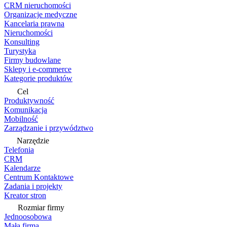
CRM nieruchomości
Organizacje medyczne
Kancelaria prawna
Nieruchomości
Konsulting
Turystyka
Firmy budowlane
Sklepy i e-commerce
Kategorie produktów
Cel
Produktywność
Komunikacja
Mobilność
Zarządzanie i przywództwo
Narzędzie
Telefonia
CRM
Kalendarze
Centrum Kontaktowe
Zadania i projekty
Kreator stron
Rozmiar firmy
Jednoosobowa
Mała firma