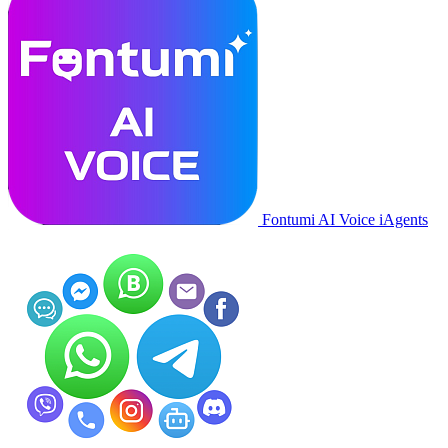
Fontumi AI Voice iAgents