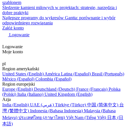
szablonem
Śledzenie kamieni milowych w projektach: strategie, narzędzia i
dobre praktyki
Najlepsze programy do wykresów Gantta: porównanie i wybór
odpowiedniego rozwiązania
Załóż konto
Logowanie
Logowanie
Moje konto
pl
Region amerykański
United States (English)
América Latina (Español)
Brasil (Português)
México (Español)
Colombia (Español)
Region europejski
Europe (English)
Deutschland (Deutsch)
France (Français)
Polska
(Polski)
Italia (Italiano)
United Kingdom (English)
Azja
India (English)
UAE (عربي)
Türkiye (Türkçe)
中国 (简体中文)
台
灣 (繁體中文)
Indonesia (Bahasa Indonesia)
Malaysia (Bahasa
Melayu)
ประเทศไทย (ภาษาไทย)
Việt Nam (Tiếng Việt)
日本 (日
本語)