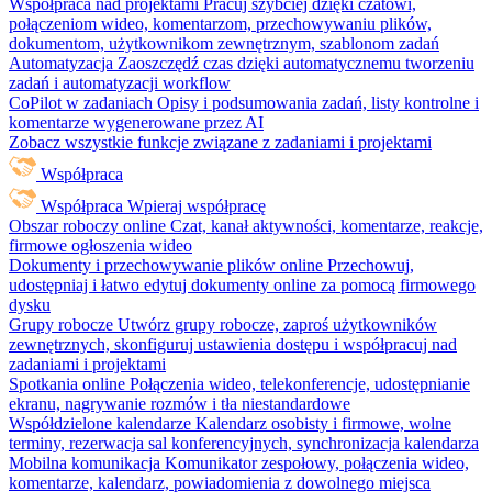
Współpraca nad projektami
Pracuj szybciej dzięki czatowi,
połączeniom wideo, komentarzom, przechowywaniu plików,
dokumentom, użytkownikom zewnętrznym, szablonom zadań
Automatyzacja
Zaoszczędź czas dzięki automatycznemu tworzeniu
zadań i automatyzacji workflow
CoPilot w zadaniach
Opisy i podsumowania zadań, listy kontrolne i
komentarze wygenerowane przez AI
Zobacz wszystkie funkcje związane z zadaniami i projektami
Współpraca
Współpraca
Wpieraj współpracę
Obszar roboczy online
Czat, kanał aktywności, komentarze, reakcje,
firmowe ogłoszenia wideo
Dokumenty i przechowywanie plików online
Przechowuj,
udostępniaj i łatwo edytuj dokumenty online za pomocą firmowego
dysku
Grupy robocze
Utwórz grupy robocze, zaproś użytkowników
zewnętrznych, skonfiguruj ustawienia dostępu i współpracuj nad
zadaniami i projektami
Spotkania online
Połączenia wideo, telekonferencje, udostępnianie
ekranu, nagrywanie rozmów i tła niestandardowe
Współdzielone kalendarze
Kalendarz osobisty i firmowe, wolne
terminy, rezerwacja sal konferencyjnych, synchronizacja kalendarza
Mobilna komunikacja
Komunikator zespołowy, połączenia wideo,
komentarze, kalendarz, powiadomienia z dowolnego miejsca