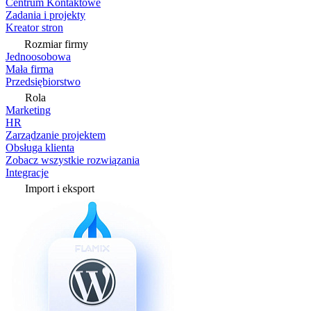
Centrum Kontaktowe
Zadania i projekty
Kreator stron
Rozmiar firmy
Jednoosobowa
Mała firma
Przedsiębiorstwo
Rola
Marketing
HR
Zarządzanie projektem
Obsługa klienta
Zobacz wszystkie rozwiązania
Integracje
Import i eksport