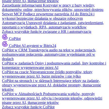
pisane przez AI, tłumaczenie tekstów
Zarządzanie informacjami
Korzystaj w pracy z bazy wiedzy,
dokumentów online, przechowywania plików, uprawnień dostępu
Serwer MCP
Podłącz zewnętrzne narzędzia AI do Bitrix24 i
wykonuj bezpieczne działania w obszarze roboczym
Automatyzacja
Usprawnij działania z żądaniami, zatwierdzeniami,
raportami o wydatkach, RPA, automatyzacją workflow
Zobacz wszystkie funkcje związane z HR i automatyzacją
CoPilot
CoPilot
AI asystent w Bitrix24
CoPilot w CRM
Transkrypcja audio na tekst w połączeniach,
podsumowanie połączenia, automatyczne wypełnianie pól w
dealach
CoPilot w zadaniach
Opisy i podsumowania zadań, listy kontrolne i
komentarze wygenerowane przez AI
CoPilot na czacie
Nieograniczone źródło pomysłów, teksty
wygenerowane przez AI, burze mózgów i nie tylko
CoPilot na stronach i w sklepach
Interesujące teksty na żądanie,
obrazy wygenerowane przez AI, dokładne prompty, tłumaczenie
tekstów
CoPilot w Aktualnościach
Podsumowania wątków, pomysły
wygenerowane przez AI, edycja i tworzenie tekstów, odpowiedzi
pisane przez AI, tłumaczenie tekstów
Zobacz wszystkie funkcje CoPilot