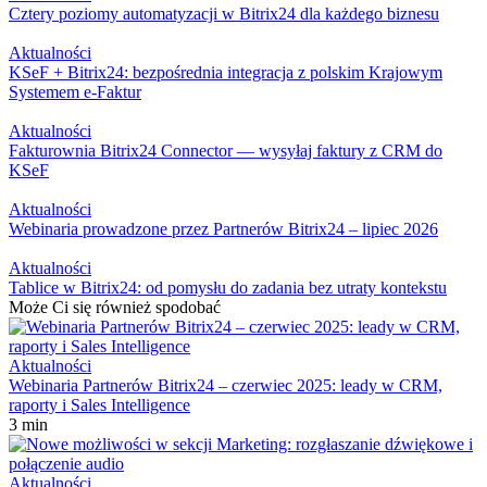
Cztery poziomy automatyzacji w Bitrix24 dla każdego biznesu
Aktualności
KSeF + Bitrix24: bezpośrednia integracja z polskim Krajowym
Systemem e-Faktur
Aktualności
Fakturownia Bitrix24 Connector — wysyłaj faktury z CRM do
KSeF
Aktualności
Webinaria prowadzone przez Partnerów Bitrix24 – lipiec 2026
Aktualności
Tablice w Bitrix24: od pomysłu do zadania bez utraty kontekstu
Może Ci się również spodobać
Aktualności
Webinaria Partnerów Bitrix24 – czerwiec 2025: leady w CRM,
raporty i Sales Intelligence
3 min
Aktualności