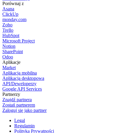
Porównaj z
Asana
ClickUp
monday.com
Zoho
Trello
HubSpot
Microsoft Project
Notion
SharePoint
Odoo
Aplikacje
Market
Aplikacja mobilna
Aplikacja desktopowa
API/Deweloperzy
Google API Services
Partnerzy
Znajdź partnera
Zostań partnerem
Zaloguj się jako partner
Legal
Regulamin
Polityka Prywatności