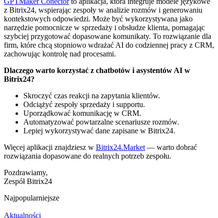
GPTMaker Conector
to aplikacja, która integruje modele językowe
z Bitrix24, wspierając zespoły w analizie rozmów i generowaniu
kontekstowych odpowiedzi. Może być wykorzystywana jako
narzędzie pomocnicze w sprzedaży i obsłudze klienta, pomagając
szybciej przygotować dopasowane komunikaty. To rozwiązanie dla
firm, które chcą stopniowo wdrażać AI do codziennej pracy z CRM,
zachowując kontrolę nad procesami.
Dlaczego warto korzystać z chatbotów i asystentów AI w
Bitrix24?
Skroczyć czas reakcji na zapytania klientów.
Odciążyć zespoły sprzedaży i supportu.
Uporządkować komunikację w CRM.
Automatyzować powtarzalne scenariusze rozmów.
Lepiej wykorzystywać dane zapisane w Bitrix24.
Więcej aplikacji znajdziesz w
Bitrix24.Market
— warto dobrać
rozwiązania dopasowane do realnych potrzeb zespołu.
Pozdrawiamy,
Zespół Bitrix24
Najpopularniejsze
Aktualności