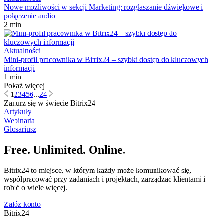
Nowe możliwości w sekcji Marketing: rozgłaszanie dźwiękowe i
połączenie audio
2 min
Aktualności
Mini-profil pracownika w Bitrix24 – szybki dostęp do kluczowych
informacji
1 min
Pokaż więcej
1
2
3
4
5
6
...
24
Zanurz się w świecie Bitrix24
Artykuły
Webinaria
Glosariusz
Free. Unlimited. Online.
Bitrix24 to miejsce, w którym każdy może komunikować się,
współpracować przy zadaniach i projektach, zarządzać klientami i
robić o wiele więcej.
Załóż konto
Bitrix24