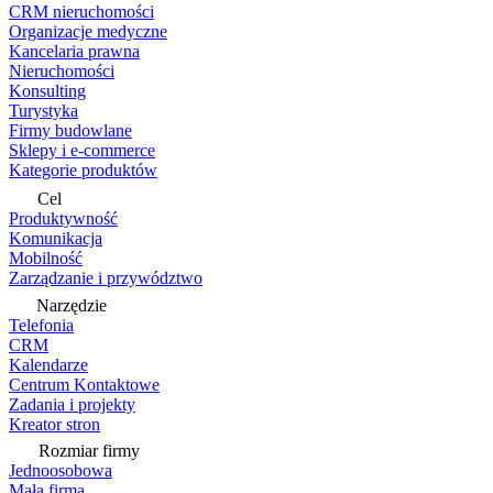
CRM nieruchomości
Organizacje medyczne
Kancelaria prawna
Nieruchomości
Konsulting
Turystyka
Firmy budowlane
Sklepy i e-commerce
Kategorie produktów
Cel
Produktywność
Komunikacja
Mobilność
Zarządzanie i przywództwo
Narzędzie
Telefonia
CRM
Kalendarze
Centrum Kontaktowe
Zadania i projekty
Kreator stron
Rozmiar firmy
Jednoosobowa
Mała firma