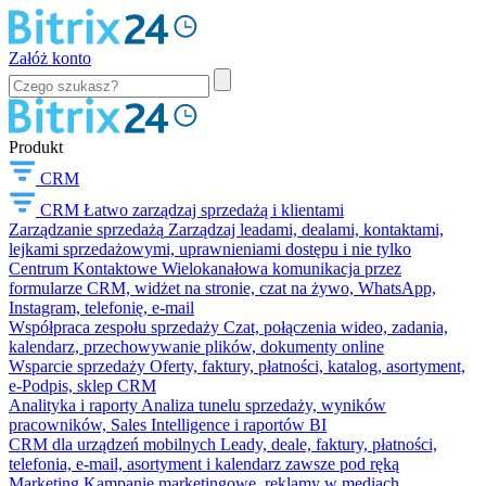
Załóż konto
Produkt
CRM
CRM
Łatwo zarządzaj sprzedażą i klientami
Zarządzanie sprzedażą
Zarządzaj leadami, dealami, kontaktami,
lejkami sprzedażowymi, uprawnieniami dostępu i nie tylko
Centrum Kontaktowe
Wielokanałowa komunikacja przez
formularze CRM, widżet na stronie, czat na żywo, WhatsApp,
Instagram, telefonię, e-mail
Współpraca zespołu sprzedaży
Czat, połączenia wideo, zadania,
kalendarz, przechowywanie plików, dokumenty online
Wsparcie sprzedaży
Oferty, faktury, płatności, katalog, asortyment,
e-Podpis, sklep CRM
Analityka i raporty
Analiza tunelu sprzedaży, wyników
pracowników, Sales Intelligence i raportów BI
CRM dla urządzeń mobilnych
Leady, deale, faktury, płatności,
telefonia, e-mail, asortyment i kalendarz zawsze pod ręką
Marketing
Kampanie marketingowe, reklamy w mediach