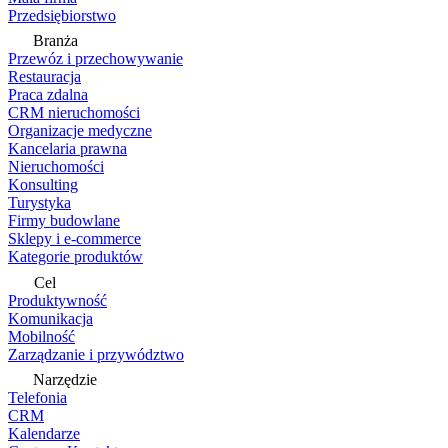
Przedsiębiorstwo
Branża
Przewóz i przechowywanie
Restauracja
Praca zdalna
CRM nieruchomości
Organizacje medyczne
Kancelaria prawna
Nieruchomości
Konsulting
Turystyka
Firmy budowlane
Sklepy i e-commerce
Kategorie produktów
Cel
Produktywność
Komunikacja
Mobilność
Zarządzanie i przywództwo
Narzędzie
Telefonia
CRM
Kalendarze