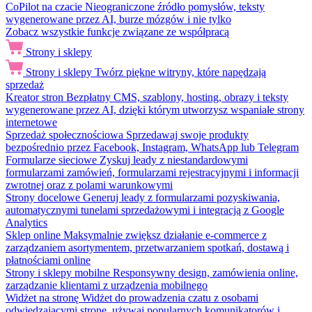
CoPilot na czacie
Nieograniczone źródło pomysłów, teksty
wygenerowane przez AI, burze mózgów i nie tylko
Zobacz wszystkie funkcje związane ze współpracą
Strony i sklepy
Strony i sklepy
Twórz piękne witryny, które napędzają
sprzedaż
Kreator stron
Bezpłatny CMS, szablony, hosting, obrazy i teksty
wygenerowane przez AI, dzięki którym utworzysz wspaniałe strony
internetowe
Sprzedaż społecznościowa
Sprzedawaj swoje produkty
bezpośrednio przez Facebook, Instagram, WhatsApp lub Telegram
Formularze sieciowe
Zyskuj leady z niestandardowymi
formularzami zamówień, formularzami rejestracyjnymi i informacji
zwrotnej oraz z polami warunkowymi
Strony docelowe
Generuj leady z formularzami pozyskiwania,
automatycznymi tunelami sprzedażowymi i integracją z Google
Analytics
Sklep online
Maksymalnie zwiększ działanie e-commerce z
zarządzaniem asortymentem, przetwarzaniem spotkań, dostawą i
płatnościami online
Strony i sklepy mobilne
Responsywny design, zamówienia online,
zarządzanie klientami z urządzenia mobilnego
Widżet na stronę
Widżet do prowadzenia czatu z osobami
odwiedzającymi stronę, używaj popularnych komunikatorów i