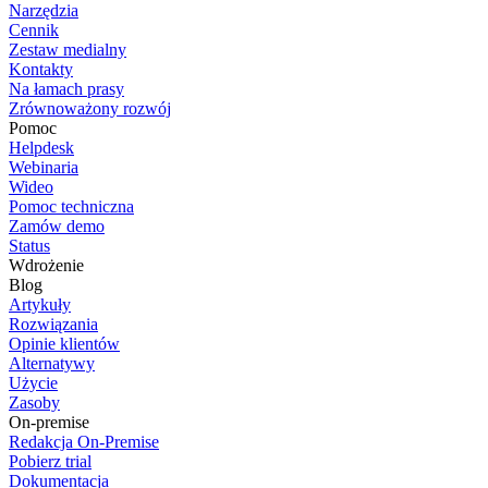
Narzędzia
Cennik
Zestaw medialny
Kontakty
Na łamach prasy
Zrównoważony rozwój
Pomoc
Helpdesk
Webinaria
Wideo
Pomoc techniczna
Zamów demo
Status
Wdrożenie
Blog
Artykuły
Rozwiązania
Opinie klientów
Alternatywy
Użycie
Zasoby
On-premise
Redakcja On-Premise
Pobierz trial
Dokumentacja