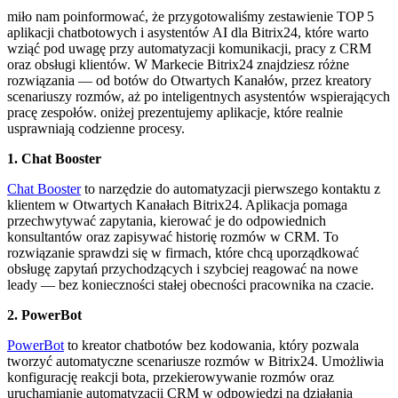
miło nam poinformować, że przygotowaliśmy zestawienie TOP 5
aplikacji chatbotowych i asystentów AI dla Bitrix24, które warto
wziąć pod uwagę przy automatyzacji komunikacji, pracy z CRM
oraz obsługi klientów. W Markecie Bitrix24 znajdziesz różne
rozwiązania — od botów do Otwartych Kanałów, przez kreatory
scenariuszy rozmów, aż po inteligentnych asystentów wspierających
pracę zespołów. oniżej prezentujemy aplikacje, które realnie
usprawniają codzienne procesy.
1. Chat Booster
Chat Booster
to narzędzie do automatyzacji pierwszego kontaktu z
klientem w Otwartych Kanałach Bitrix24. Aplikacja pomaga
przechwytywać zapytania, kierować je do odpowiednich
konsultantów oraz zapisywać historię rozmów w CRM. To
rozwiązanie sprawdzi się w firmach, które chcą uporządkować
obsługę zapytań przychodzących i szybciej reagować na nowe
leady — bez konieczności stałej obecności pracownika na czacie.
2. PowerBot
PowerBot
to kreator chatbotów bez kodowania, który pozwala
tworzyć automatyczne scenariusze rozmów w Bitrix24. Umożliwia
konfigurację reakcji bota, przekierowywanie rozmów oraz
uruchamianie automatyzacji CRM w odpowiedzi na działania