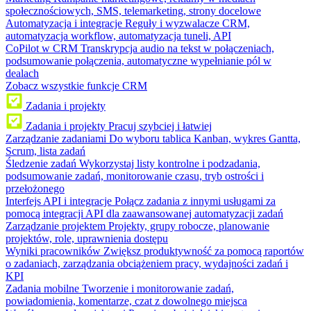
społecznościowych, SMS, telemarketing, strony docelowe
Automatyzacja i integracje
Reguły i wyzwalacze CRM,
automatyzacja workflow, automatyzacja tuneli, API
CoPilot w CRM
Transkrypcja audio na tekst w połączeniach,
podsumowanie połączenia, automatyczne wypełnianie pól w
dealach
Zobacz wszystkie funkcje CRM
Zadania i projekty
Zadania i projekty
Pracuj szybciej i łatwiej
Zarządzanie zadaniami
Do wyboru tablica Kanban, wykres Gantta,
Scrum, lista zadań
Śledzenie zadań
Wykorzystaj listy kontrolne i podzadania,
podsumowanie zadań, monitorowanie czasu, tryb ostrości i
przełożonego
Interfejs API i integracje
Połącz zadania z innymi usługami za
pomocą integracji API dla zaawansowanej automatyzacji zadań
Zarządzanie projektem
Projekty, grupy robocze, planowanie
projektów, role, uprawnienia dostępu
Wyniki pracowników
Zwiększ produktywność za pomocą raportów
o zadaniach, zarządzania obciążeniem pracy, wydajności zadań i
KPI
Zadania mobilne
Tworzenie i monitorowanie zadań,
powiadomienia, komentarze, czat z dowolnego miejsca