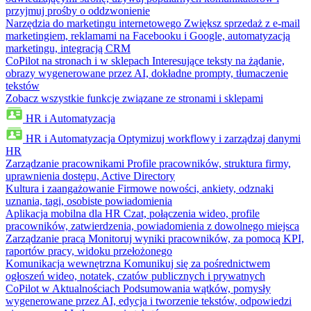
przyjmuj prośby o oddzwonienie
Narzędzia do marketingu internetowego
Zwiększ sprzedaż z e-mail
marketingiem, reklamami na Facebooku i Google, automatyzacją
marketingu, integracją CRM
CoPilot na stronach i w sklepach
Interesujące teksty na żądanie,
obrazy wygenerowane przez AI, dokładne prompty, tłumaczenie
tekstów
Zobacz wszystkie funkcje związane ze stronami i sklepami
HR i Automatyzacja
HR i Automatyzacja
Optymizuj workflowy i zarządzaj danymi
HR
Zarządzanie pracownikami
Profile pracowników, struktura firmy,
uprawnienia dostępu, Active Directory
Kultura i zaangażowanie
Firmowe nowości, ankiety, odznaki
uznania, tagi, osobiste powiadomienia
Aplikacja mobilna dla HR
Czat, połączenia wideo, profile
pracowników, zatwierdzenia, powiadomienia z dowolnego miejsca
Zarządzanie pracą
Monitoruj wyniki pracowników, za pomocą KPI,
raportów pracy, widoku przełożonego
Komunikacja wewnętrzna
Komunikuj się za pośrednictwem
ogłoszeń wideo, notatek, czatów publicznych i prywatnych
CoPilot w Aktualnościach
Podsumowania wątków, pomysły
wygenerowane przez AI, edycja i tworzenie tekstów, odpowiedzi