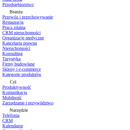
Przedsiębiorstwo
Branża
Przewóz i przechowywanie
Restauracja
Praca zdalna
CRM nieruchomości
Organizacje medyczne
Kancelaria prawna
Nieruchomości
Konsulting
Turystyka
Firmy budowlane
Sklepy i e-commerce
Kategorie produktów
Cel
Produktywność
Komunikacja
Mobilność
Zarządzanie i przywództwo
Narzędzie
Telefonia
CRM
Kalendarze