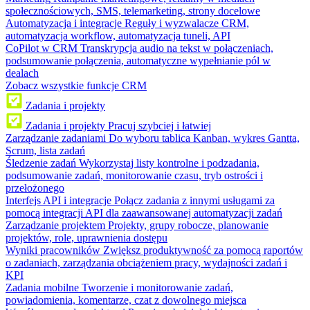
społecznościowych, SMS, telemarketing, strony docelowe
Automatyzacja i integracje
Reguły i wyzwalacze CRM,
automatyzacja workflow, automatyzacja tuneli, API
CoPilot w CRM
Transkrypcja audio na tekst w połączeniach,
podsumowanie połączenia, automatyczne wypełnianie pól w
dealach
Zobacz wszystkie funkcje CRM
Zadania i projekty
Zadania i projekty
Pracuj szybciej i łatwiej
Zarządzanie zadaniami
Do wyboru tablica Kanban, wykres Gantta,
Scrum, lista zadań
Śledzenie zadań
Wykorzystaj listy kontrolne i podzadania,
podsumowanie zadań, monitorowanie czasu, tryb ostrości i
przełożonego
Interfejs API i integracje
Połącz zadania z innymi usługami za
pomocą integracji API dla zaawansowanej automatyzacji zadań
Zarządzanie projektem
Projekty, grupy robocze, planowanie
projektów, role, uprawnienia dostępu
Wyniki pracowników
Zwiększ produktywność za pomocą raportów
o zadaniach, zarządzania obciążeniem pracy, wydajności zadań i
KPI
Zadania mobilne
Tworzenie i monitorowanie zadań,
powiadomienia, komentarze, czat z dowolnego miejsca