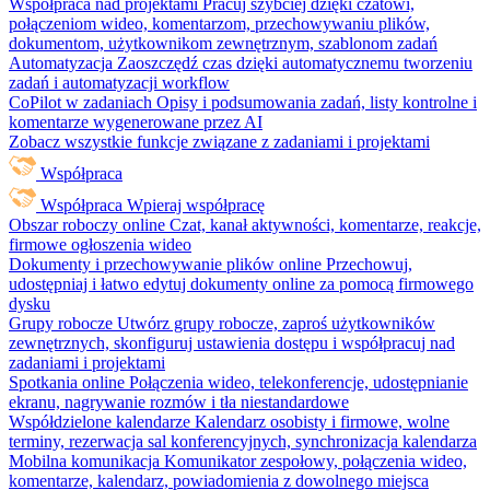
Współpraca nad projektami
Pracuj szybciej dzięki czatowi,
połączeniom wideo, komentarzom, przechowywaniu plików,
dokumentom, użytkownikom zewnętrznym, szablonom zadań
Automatyzacja
Zaoszczędź czas dzięki automatycznemu tworzeniu
zadań i automatyzacji workflow
CoPilot w zadaniach
Opisy i podsumowania zadań, listy kontrolne i
komentarze wygenerowane przez AI
Zobacz wszystkie funkcje związane z zadaniami i projektami
Współpraca
Współpraca
Wpieraj współpracę
Obszar roboczy online
Czat, kanał aktywności, komentarze, reakcje,
firmowe ogłoszenia wideo
Dokumenty i przechowywanie plików online
Przechowuj,
udostępniaj i łatwo edytuj dokumenty online za pomocą firmowego
dysku
Grupy robocze
Utwórz grupy robocze, zaproś użytkowników
zewnętrznych, skonfiguruj ustawienia dostępu i współpracuj nad
zadaniami i projektami
Spotkania online
Połączenia wideo, telekonferencje, udostępnianie
ekranu, nagrywanie rozmów i tła niestandardowe
Współdzielone kalendarze
Kalendarz osobisty i firmowe, wolne
terminy, rezerwacja sal konferencyjnych, synchronizacja kalendarza
Mobilna komunikacja
Komunikator zespołowy, połączenia wideo,
komentarze, kalendarz, powiadomienia z dowolnego miejsca