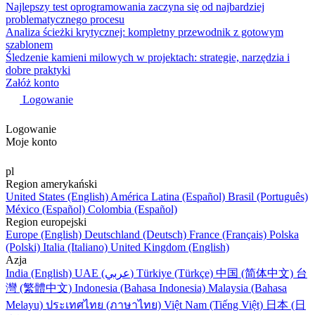
Najlepszy test oprogramowania zaczyna się od najbardziej
problematycznego procesu
Analiza ścieżki krytycznej: kompletny przewodnik z gotowym
szablonem
Śledzenie kamieni milowych w projektach: strategie, narzędzia i
dobre praktyki
Załóż konto
Logowanie
Logowanie
Moje konto
pl
Region amerykański
United States (English)
América Latina (Español)
Brasil (Português)
México (Español)
Colombia (Español)
Region europejski
Europe (English)
Deutschland (Deutsch)
France (Français)
Polska
(Polski)
Italia (Italiano)
United Kingdom (English)
Azja
India (English)
UAE (عربي)
Türkiye (Türkçe)
中国 (简体中文)
台
灣 (繁體中文)
Indonesia (Bahasa Indonesia)
Malaysia (Bahasa
Melayu)
ประเทศไทย (ภาษาไทย)
Việt Nam (Tiếng Việt)
日本 (日