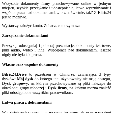
Wszystkie dokumenty firmy przechowywane online w jednym
miejscu, szybkie przesyłanie i udostępnianie, łatwe wyszukiwanie i
wspólna praca nad dokumentami… brzmi świetnie, tak? Z Bitrix24
jest to możliwe.
Wystarczy założyć konto. Zobacz, co otrzymasz:
Zarządzanie dokumentami
Przesyłaj, udostępniaj i pobieraj prezentacje, dokumenty tekstowe,
pliki audio, wideo i inne. Współpraca nad dokumentami jeszcze
nigdy nie była tak prosta.
Własne oraz wspólne dokumenty
Bitrix24.Drive
to przestrzeń w Chmurze, zawierająca 3 typy
dysków:
Mój dysk
do którego inni użytkownicy nie mają dostępu,
Dysk grupowy
, na którym przechowywane są pliki należące do
określonej grupy roboczej i
Dysk firmy
, na którym można znaleźć
pliki udostępnione wszystkim pracownikom.
Łatwa praca z dokumentami
W dzisiejszych czasach my wszyscy jesteśmy tak przyzwyczajeni