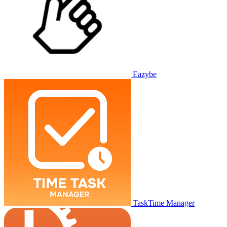
Eazybe
TaskTime Manager