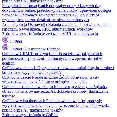
pisane przez AI, tłumaczenie tekstów
Zarządzanie informacjami
Korzystaj w pracy z bazy wiedzy,
dokumentów online, przechowywania plików, uprawnień dostępu
Serwer MCP
Podłącz zewnętrzne narzędzia AI do Bitrix24 i
wykonuj bezpieczne działania w obszarze roboczym
Automatyzacja
Usprawnij działania z żądaniami, zatwierdzeniami,
raportami o wydatkach, RPA, automatyzacją workflow
Zobacz wszystkie funkcje związane z HR i automatyzacją
CoPilot
CoPilot
AI asystent w Bitrix24
CoPilot w CRM
Transkrypcja audio na tekst w połączeniach,
podsumowanie połączenia, automatyczne wypełnianie pól w
dealach
CoPilot w zadaniach
Opisy i podsumowania zadań, listy kontrolne i
komentarze wygenerowane przez AI
CoPilot na czacie
Nieograniczone źródło pomysłów, teksty
wygenerowane przez AI, burze mózgów i nie tylko
CoPilot na stronach i w sklepach
Interesujące teksty na żądanie,
obrazy wygenerowane przez AI, dokładne prompty, tłumaczenie
tekstów
CoPilot w Aktualnościach
Podsumowania wątków, pomysły
wygenerowane przez AI, edycja i tworzenie tekstów, odpowiedzi
pisane przez AI, tłumaczenie tekstów
Zobacz wszystkie funkcje CoPilot