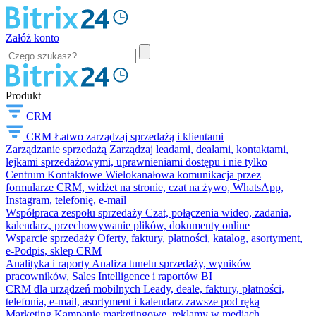
Załóż konto
Produkt
CRM
CRM
Łatwo zarządzaj sprzedażą i klientami
Zarządzanie sprzedażą
Zarządzaj leadami, dealami, kontaktami,
lejkami sprzedażowymi, uprawnieniami dostępu i nie tylko
Centrum Kontaktowe
Wielokanałowa komunikacja przez
formularze CRM, widżet na stronie, czat na żywo, WhatsApp,
Instagram, telefonię, e-mail
Współpraca zespołu sprzedaży
Czat, połączenia wideo, zadania,
kalendarz, przechowywanie plików, dokumenty online
Wsparcie sprzedaży
Oferty, faktury, płatności, katalog, asortyment,
e-Podpis, sklep CRM
Analityka i raporty
Analiza tunelu sprzedaży, wyników
pracowników, Sales Intelligence i raportów BI
CRM dla urządzeń mobilnych
Leady, deale, faktury, płatności,
telefonia, e-mail, asortyment i kalendarz zawsze pod ręką
Marketing
Kampanie marketingowe, reklamy w mediach