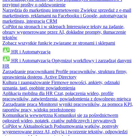
przyjmuj prośby o oddzwonienie
Narzędzia do marketingu internetowego
Zwiększ sprzedaż z e-mail
marketingiem, reklamami na Facebooku i Google, automatyzacją
marketingu, integracją CRM
CoPilot na stronach i w sklepach
Interesujące teksty na żądanie,
obrazy wygenerowane przez AI, dokładne prompty, tłumaczenie
tekstów
Zobacz wszystkie funkcje związane ze stronami i sklepami
HR i Automatyzacja
HR i Automatyzacja
Optymizuj workflowy i zarządzaj danymi
HR
Zarządzanie pracownikami
Profile pracowników, struktura firmy,
uprawnienia dostępu, Active Directory
Kultura i zaangażowanie
Firmowe nowości, ankiety, odznaki
uznania, tagi, osobiste powiadomienia
Aplikacja mobilna dla HR
Czat, połączenia wideo, profile
pracowników, zatwierdzenia, powiadomienia z dowolnego miejsca
Zarządzanie pracą
Monitoruj wyniki pracowników, za pomocą KPI,
raportów pracy, widoku przełożonego
Komunikacja wewnętrzna
Komunikuj się za pośrednictwem
ogłoszeń wideo, notatek, czatów publicznych i prywatnych
CoPilot w Aktualnościach
Podsumowania wątków, pomysły
wygenerowane przez AI, edycja i tworzenie tekstów, odpowiedzi