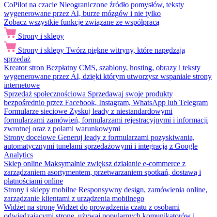
CoPilot na czacie
Nieograniczone źródło pomysłów, teksty
wygenerowane przez AI, burze mózgów i nie tylko
Zobacz wszystkie funkcje związane ze współpracą
Strony i sklepy
Strony i sklepy
Twórz piękne witryny, które napędzają
sprzedaż
Kreator stron
Bezpłatny CMS, szablony, hosting, obrazy i teksty
wygenerowane przez AI, dzięki którym utworzysz wspaniałe strony
internetowe
Sprzedaż społecznościowa
Sprzedawaj swoje produkty
bezpośrednio przez Facebook, Instagram, WhatsApp lub Telegram
Formularze sieciowe
Zyskuj leady z niestandardowymi
formularzami zamówień, formularzami rejestracyjnymi i informacji
zwrotnej oraz z polami warunkowymi
Strony docelowe
Generuj leady z formularzami pozyskiwania,
automatycznymi tunelami sprzedażowymi i integracją z Google
Analytics
Sklep online
Maksymalnie zwiększ działanie e-commerce z
zarządzaniem asortymentem, przetwarzaniem spotkań, dostawą i
płatnościami online
Strony i sklepy mobilne
Responsywny design, zamówienia online,
zarządzanie klientami z urządzenia mobilnego
Widżet na stronę
Widżet do prowadzenia czatu z osobami
odwiedzającymi stronę, używaj popularnych komunikatorów i