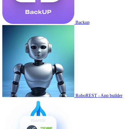
Backup
RoboREST - App builder