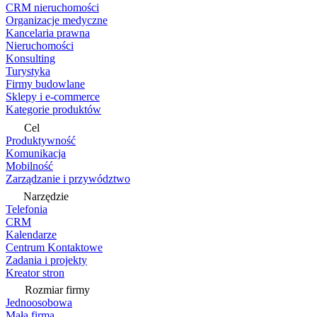
CRM nieruchomości
Organizacje medyczne
Kancelaria prawna
Nieruchomości
Konsulting
Turystyka
Firmy budowlane
Sklepy i e-commerce
Kategorie produktów
Cel
Produktywność
Komunikacja
Mobilność
Zarządzanie i przywództwo
Narzędzie
Telefonia
CRM
Kalendarze
Centrum Kontaktowe
Zadania i projekty
Kreator stron
Rozmiar firmy
Jednoosobowa
Mała firma