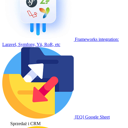
Frameworks integration:
Laravel, Symfony, Yii, RoR, etc
[EQ] Google Sheet
Sprzedaż i CRM