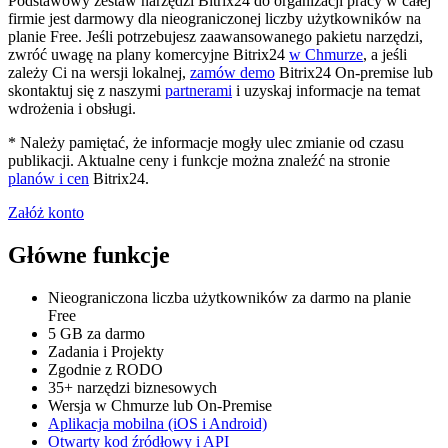
Podstawowy zestaw narzędzi Bitrix24 do organizacji pracy w całej
firmie jest darmowy dla nieograniczonej liczby użytkowników na
planie Free. Jeśli potrzebujesz zaawansowanego pakietu narzędzi,
zwróć uwagę na plany komercyjne Bitrix24
w Chmurze
, a jeśli
zależy Ci na wersji lokalnej,
zamów demo
Bitrix24 On-premise lub
skontaktuj się z naszymi
partnerami
i uzyskaj informacje na temat
wdrożenia i obsługi.
* Należy pamiętać, że informacje mogły ulec zmianie od czasu
publikacji. Aktualne ceny i funkcje można znaleźć na stronie
planów i cen
Bitrix24.
Załóż konto
Główne funkcje
Nieograniczona liczba użytkowników za darmo na planie
Free
5 GB za darmo
Zadania i Projekty
Zgodnie z RODO
35+ narzędzi biznesowych
Wersja w Chmurze lub On-Premise
Aplikacja mobilna (iOS i Android)
Otwarty kod źródłowy i API