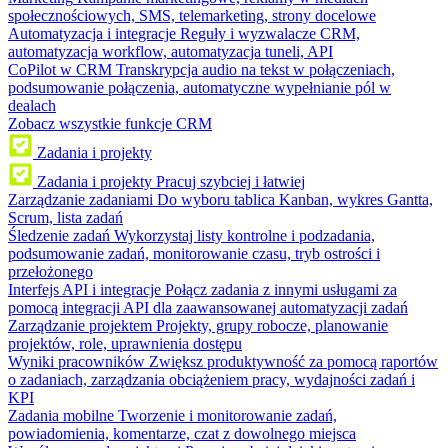
społecznościowych, SMS, telemarketing, strony docelowe
Automatyzacja i integracje
Reguły i wyzwalacze CRM,
automatyzacja workflow, automatyzacja tuneli, API
CoPilot w CRM
Transkrypcja audio na tekst w połączeniach,
podsumowanie połączenia, automatyczne wypełnianie pól w
dealach
Zobacz wszystkie funkcje CRM
Zadania i projekty
Zadania i projekty
Pracuj szybciej i łatwiej
Zarządzanie zadaniami
Do wyboru tablica Kanban, wykres Gantta,
Scrum, lista zadań
Śledzenie zadań
Wykorzystaj listy kontrolne i podzadania,
podsumowanie zadań, monitorowanie czasu, tryb ostrości i
przełożonego
Interfejs API i integracje
Połącz zadania z innymi usługami za
pomocą integracji API dla zaawansowanej automatyzacji zadań
Zarządzanie projektem
Projekty, grupy robocze, planowanie
projektów, role, uprawnienia dostępu
Wyniki pracowników
Zwiększ produktywność za pomocą raportów
o zadaniach, zarządzania obciążeniem pracy, wydajności zadań i
KPI
Zadania mobilne
Tworzenie i monitorowanie zadań,
powiadomienia, komentarze, czat z dowolnego miejsca