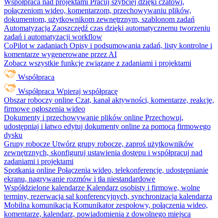
Współpraca nad projektami
Pracuj szybciej dzięki czatowi,
połączeniom wideo, komentarzom, przechowywaniu plików,
dokumentom, użytkownikom zewnętrznym, szablonom zadań
Automatyzacja
Zaoszczędź czas dzięki automatycznemu tworzeniu
zadań i automatyzacji workflow
CoPilot w zadaniach
Opisy i podsumowania zadań, listy kontrolne i
komentarze wygenerowane przez AI
Zobacz wszystkie funkcje związane z zadaniami i projektami
Współpraca
Współpraca
Wpieraj współpracę
Obszar roboczy online
Czat, kanał aktywności, komentarze, reakcje,
firmowe ogłoszenia wideo
Dokumenty i przechowywanie plików online
Przechowuj,
udostępniaj i łatwo edytuj dokumenty online za pomocą firmowego
dysku
Grupy robocze
Utwórz grupy robocze, zaproś użytkowników
zewnętrznych, skonfiguruj ustawienia dostępu i współpracuj nad
zadaniami i projektami
Spotkania online
Połączenia wideo, telekonferencje, udostępnianie
ekranu, nagrywanie rozmów i tła niestandardowe
Współdzielone kalendarze
Kalendarz osobisty i firmowe, wolne
terminy, rezerwacja sal konferencyjnych, synchronizacja kalendarza
Mobilna komunikacja
Komunikator zespołowy, połączenia wideo,
komentarze, kalendarz, powiadomienia z dowolnego miejsca