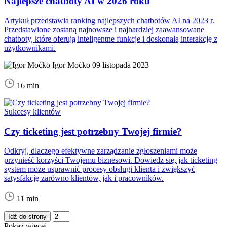
Najlepsze chatboty AI w 2026 roku
Artykuł przedstawia ranking najlepszych chatbotów AI na 2023 r.
Przedstawione zostaną najnowsze i najbardziej zaawansowane
chatboty, które oferują inteligentne funkcje i doskonałą interakcję z
użytkownikami.
Igor Moćko
09 listopada 2023
16 min
Sukcesy klientów
Czy ticketing jest potrzebny Twojej firmie?
Odkryj, dlaczego efektywne zarządzanie zgłoszeniami może
przynieść korzyści Twojemu biznesowi. Dowiedz się, jak ticketing
system może usprawnić procesy obsługi klienta i zwiększyć
satysfakcję zarówno klientów, jak i pracowników.
11 min
Idź do strony
Pokaż więcej