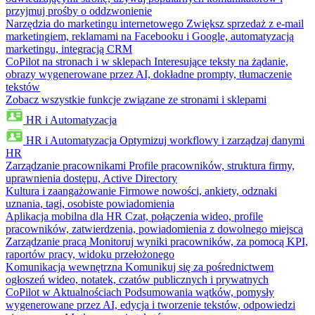
przyjmuj prośby o oddzwonienie
Narzędzia do marketingu internetowego
Zwiększ sprzedaż z e-mail
marketingiem, reklamami na Facebooku i Google, automatyzacją
marketingu, integracją CRM
CoPilot na stronach i w sklepach
Interesujące teksty na żądanie,
obrazy wygenerowane przez AI, dokładne prompty, tłumaczenie
tekstów
Zobacz wszystkie funkcje związane ze stronami i sklepami
HR i Automatyzacja
HR i Automatyzacja
Optymizuj workflowy i zarządzaj danymi
HR
Zarządzanie pracownikami
Profile pracowników, struktura firmy,
uprawnienia dostępu, Active Directory
Kultura i zaangażowanie
Firmowe nowości, ankiety, odznaki
uznania, tagi, osobiste powiadomienia
Aplikacja mobilna dla HR
Czat, połączenia wideo, profile
pracowników, zatwierdzenia, powiadomienia z dowolnego miejsca
Zarządzanie pracą
Monitoruj wyniki pracowników, za pomocą KPI,
raportów pracy, widoku przełożonego
Komunikacja wewnętrzna
Komunikuj się za pośrednictwem
ogłoszeń wideo, notatek, czatów publicznych i prywatnych
CoPilot w Aktualnościach
Podsumowania wątków, pomysły
wygenerowane przez AI, edycja i tworzenie tekstów, odpowiedzi