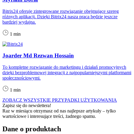
Bitrix24 oferuje zintegrowane rozwiązanie obejmujące szereg
różnych aplikacji. Dzięki Bitrix24 nasza praca będzie jeszcze
bardziej wydajna.
1 min
Joarder Md Rezwan Hossain
To kompletne rozwiązanie do marketingu i działań promocyjnych
dzięki bezproblemowej integracji z najpopularniejszymi platformami
społecznościowymi.
1 min
ZOBACZ WSZYSTKIE PRZYPADKI UŻYTKOWANIA
Zapisz się do newslettera!
Raz w miesiącu otrzymasz od nas najlepsze artykuły – tylko
wartościowe i interesujące treści, żadnego spamu.
Dane o produktach