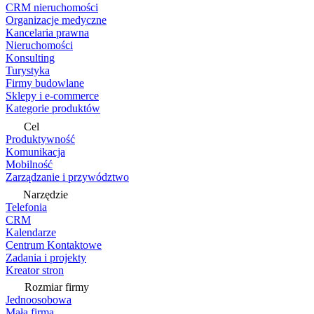
CRM nieruchomości
Organizacje medyczne
Kancelaria prawna
Nieruchomości
Konsulting
Turystyka
Firmy budowlane
Sklepy i e-commerce
Kategorie produktów
Cel
Produktywność
Komunikacja
Mobilność
Zarządzanie i przywództwo
Narzędzie
Telefonia
CRM
Kalendarze
Centrum Kontaktowe
Zadania i projekty
Kreator stron
Rozmiar firmy
Jednoosobowa
Mała firma