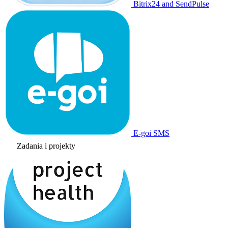
Bitrix24 and SendPulse
E-goi SMS
Zadania i projekty