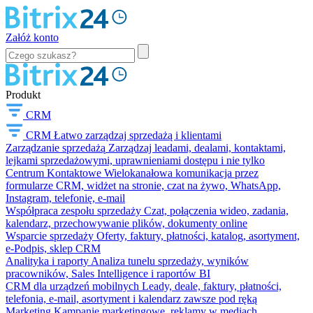
Załóż konto
Produkt
CRM
CRM
Łatwo zarządzaj sprzedażą i klientami
Zarządzanie sprzedażą
Zarządzaj leadami, dealami, kontaktami,
lejkami sprzedażowymi, uprawnieniami dostępu i nie tylko
Centrum Kontaktowe
Wielokanałowa komunikacja przez
formularze CRM, widżet na stronie, czat na żywo, WhatsApp,
Instagram, telefonię, e-mail
Współpraca zespołu sprzedaży
Czat, połączenia wideo, zadania,
kalendarz, przechowywanie plików, dokumenty online
Wsparcie sprzedaży
Oferty, faktury, płatności, katalog, asortyment,
e-Podpis, sklep CRM
Analityka i raporty
Analiza tunelu sprzedaży, wyników
pracowników, Sales Intelligence i raportów BI
CRM dla urządzeń mobilnych
Leady, deale, faktury, płatności,
telefonia, e-mail, asortyment i kalendarz zawsze pod ręką
Marketing
Kampanie marketingowe, reklamy w mediach