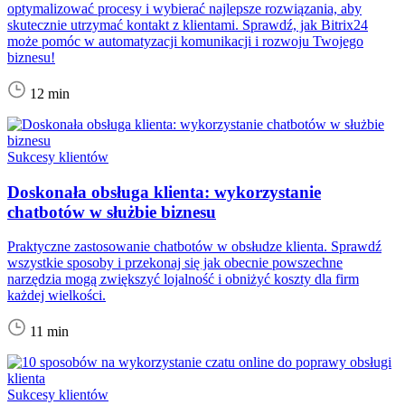
optymalizować procesy i wybierać najlepsze rozwiązania, aby
skutecznie utrzymać kontakt z klientami. Sprawdź, jak Bitrix24
może pomóc w automatyzacji komunikacji i rozwoju Twojego
biznesu!
12 min
Sukcesy klientów
Doskonała obsługa klienta: wykorzystanie
chatbotów w służbie biznesu
Praktyczne zastosowanie chatbotów w obsłudze klienta. Sprawdź
wszystkie sposoby i przekonaj się jak obecnie powszechne
narzędzia mogą zwiększyć lojalność i obniżyć koszty dla firm
każdej wielkości.
11 min
Sukcesy klientów