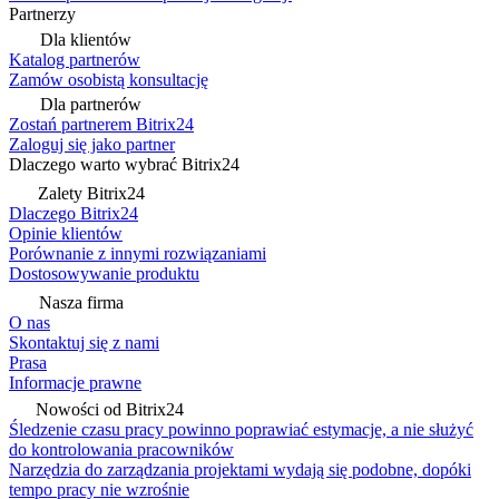
Partnerzy
Dla klientów
Katalog partnerów
Zamów osobistą konsultację
Dla partnerów
Zostań partnerem Bitrix24
Zaloguj się jako partner
Dlaczego warto wybrać Bitrix24
Zalety Bitrix24
Dlaczego Bitrix24
Opinie klientów
Porównanie z innymi rozwiązaniami
Dostosowywanie produktu
Nasza firma
O nas
Skontaktuj się z nami
Prasa
Informacje prawne
Nowości od Bitrix24
Śledzenie czasu pracy powinno poprawiać estymacje, a nie służyć
do kontrolowania pracowników
Narzędzia do zarządzania projektami wydają się podobne, dopóki
tempo pracy nie wzrośnie