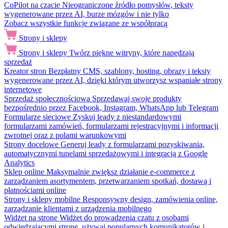
CoPilot na czacie
Nieograniczone źródło pomysłów, teksty
wygenerowane przez AI, burze mózgów i nie tylko
Zobacz wszystkie funkcje związane ze współpracą
Strony i sklepy
Strony i sklepy
Twórz piękne witryny, które napędzają
sprzedaż
Kreator stron
Bezpłatny CMS, szablony, hosting, obrazy i teksty
wygenerowane przez AI, dzięki którym utworzysz wspaniałe strony
internetowe
Sprzedaż społecznościowa
Sprzedawaj swoje produkty
bezpośrednio przez Facebook, Instagram, WhatsApp lub Telegram
Formularze sieciowe
Zyskuj leady z niestandardowymi
formularzami zamówień, formularzami rejestracyjnymi i informacji
zwrotnej oraz z polami warunkowymi
Strony docelowe
Generuj leady z formularzami pozyskiwania,
automatycznymi tunelami sprzedażowymi i integracją z Google
Analytics
Sklep online
Maksymalnie zwiększ działanie e-commerce z
zarządzaniem asortymentem, przetwarzaniem spotkań, dostawą i
płatnościami online
Strony i sklepy mobilne
Responsywny design, zamówienia online,
zarządzanie klientami z urządzenia mobilnego
Widżet na stronę
Widżet do prowadzenia czatu z osobami
odwiedzającymi stronę, używaj popularnych komunikatorów i