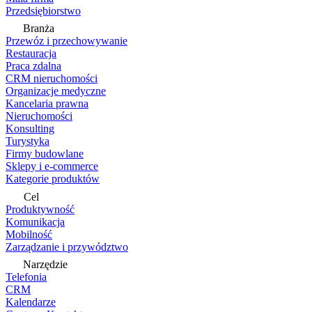
Przedsiębiorstwo
Branża
Przewóz i przechowywanie
Restauracja
Praca zdalna
CRM nieruchomości
Organizacje medyczne
Kancelaria prawna
Nieruchomości
Konsulting
Turystyka
Firmy budowlane
Sklepy i e-commerce
Kategorie produktów
Cel
Produktywność
Komunikacja
Mobilność
Zarządzanie i przywództwo
Narzędzie
Telefonia
CRM
Kalendarze