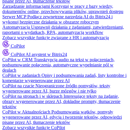
pisane przez AI, tłumaczenie tekstów
Zarządzanie informacjami
Korzystaj w pracy z bazy wiedzy,
dokumentów online, przechowywania plików, uprawnień dostępu
Serwer MCP
Podłącz zewnętrzne narzędzia AI do Bitrix24 i
wykonuj bezpieczne działania w obszarze roboczym
Automatyzacja
Usprawnij działania z żądaniami, zatwierdzeniami,
raportami o wydatkach, RPA, automatyzacją workflow
Zobacz wszystkie funkcje związane z HR i automatyzacją
CoPilot
CoPilot
AI asystent w Bitrix24
CoPilot w CRM
Transkrypcja audio na tekst w połączeniach,
podsumowanie połączenia, automatyczne wypełnianie pól w
dealach
CoPilot w zadaniach
Opisy i podsumowania zadań, listy kontrolne i
komentarze wygenerowane przez AI
CoPilot na czacie
Nieograniczone źródło pomysłów, teksty
wygenerowane przez AI, burze mózgów i nie tylko
CoPilot na stronach i w sklepach
Interesujące teksty na żądanie,
obrazy wygenerowane przez AI, dokładne prompty, tłumaczenie
tekstów
CoPilot w Aktualnościach
Podsumowania wątków, pomysły
wygenerowane przez AI, edycja i tworzenie tekstów, odpowiedzi
pisane przez AI, tłumaczenie tekstów
Zobacz wszystkie funkcje CoPilot