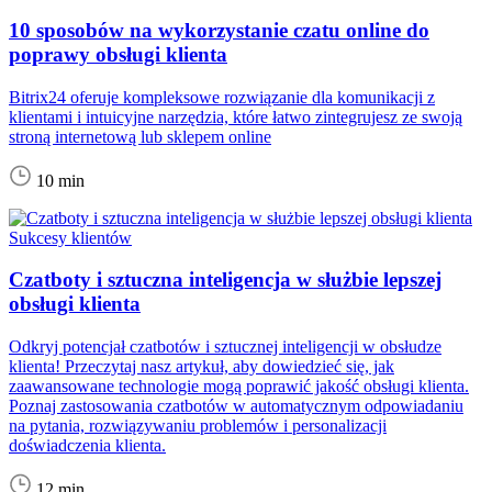
10 sposobów na wykorzystanie czatu online do
poprawy obsługi klienta
Bitrix24 oferuje kompleksowe rozwiązanie dla komunikacji z
klientami i intuicyjne narzędzia, które łatwo zintegrujesz ze swoją
stroną internetową lub sklepem online
10 min
Sukcesy klientów
Czatboty i sztuczna inteligencja w służbie lepszej
obsługi klienta
Odkryj potencjał czatbotów i sztucznej inteligencji w obsłudze
klienta! Przeczytaj nasz artykuł, aby dowiedzieć się, jak
zaawansowane technologie mogą poprawić jakość obsługi klienta.
Poznaj zastosowania czatbotów w automatycznym odpowiadaniu
na pytania, rozwiązywaniu problemów i personalizacji
doświadczenia klienta.
12 min