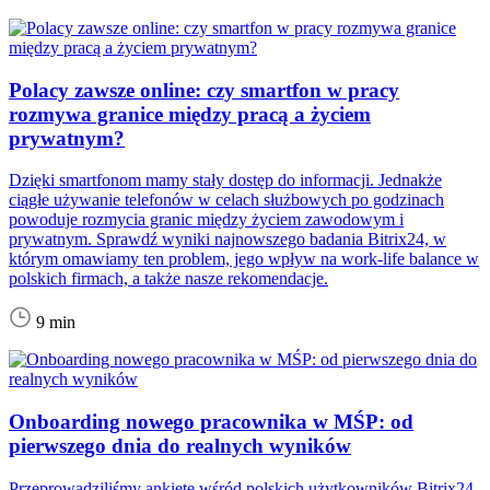
Polacy zawsze online: czy smartfon w pracy
rozmywa granice między pracą a życiem
prywatnym?
Dzięki smartfonom mamy stały dostęp do informacji. Jednakże
ciągłe używanie telefonów w celach służbowych po godzinach
powoduje rozmycia granic między życiem zawodowym i
prywatnym. Sprawdź wyniki najnowszego badania Bitrix24, w
którym omawiamy ten problem, jego wpływ na work-life balance w
polskich firmach, a także nasze rekomendacje.
9 min
Onboarding nowego pracownika w MŚP: od
pierwszego dnia do realnych wyników
Przeprowadziliśmy ankietę wśród polskich użytkowników Bitrix24