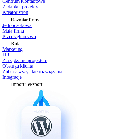
Centrum Kontaktowe
Zadania i projekty
Kreator stron
Rozmiar firmy
Jednoosobowa
Mała firma
Przedsiębiorstwo
Rola
Marketing
HR
Zarządzanie projektem
Obsługa klienta
Zobacz wszystkie rozwiązania
Integracje
Import i eksport