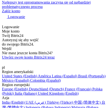
Najlepszy test oprogramowania zaczyna się od najbardziej
problematycznego procesu
Załóż konto
Logowanie
Logowanie
Moje konto
Twój Bitrix24
Autoryzuj się aby wejść
do swojego Bitrix24.
Wejdź
Nie masz jeszcze konta Bitrix24?
Utwórz swoje konto Bitrix24 teraz
pl
Region amerykański
United States (English)
América Latina (Español)
Brasil (Português)
México (Español)
Colombia (Español)
Region europejski
Europe (English)
Deutschland (Deutsch)
France (Français)
Polska
(Polski)
Italia (Italiano)
United Kingdom (English)
Azja
India (English)
UAE (عربي)
Türkiye (Türkçe)
中国 (简体中文)
台
灣 (繁體中文)
Indonesia (Bahasa Indonesia)
Malaysia (Bahasa