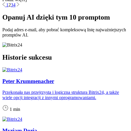
1
2
3
4
Opanuj AI dzięki tym 10 promptom
Podaj adres e-mail, aby pobrać kompleksową listę najważniejszych
promptów AI.
Historie sukcesu
Peter Krummenacher
Przekonała nas przejrzysta i logiczna struktura Bitrix24, a także
wiele opcji integracji z innymi oprogramowaniami.
1 min
Myriam Doria