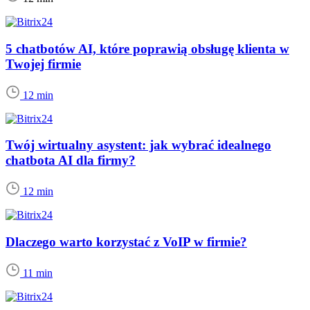
5 chatbotów AI, które poprawią obsługę klienta w
Twojej firmie
12 min
Twój wirtualny asystent: jak wybrać idealnego
chatbota AI dla firmy?
12 min
Dlaczego warto korzystać z VoIP w firmie?
11 min