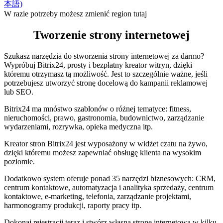
本語)
W razie potrzeby możesz zmienić region tutaj
Tworzenie strony internetowej
Szukasz narzędzia do stworzenia strony internetowej za darmo?
Wypróbuj Bitrix24, prosty i bezpłatny kreator witryn, dzięki
któremu otrzymasz tą możliwość. Jest to szczególnie ważne, jeśli
potrzebujesz utworzyć stronę docelową do kampanii reklamowej
lub SEO.
Bitrix24 ma mnóstwo szablonów o różnej tematyce: fitness,
nieruchomości, prawo, gastronomia, budownictwo, zarządzanie
wydarzeniami, rozrywka, opieka medyczna itp.
Kreator stron Bitrix24 jest wyposażony w widżet czatu na żywo,
dzięki któremu możesz zapewniać obsługę klienta na wysokim
poziomie.
Dodatkowo system oferuje ponad 35 narzędzi biznesowych: CRM,
centrum kontaktowe, automatyzacja i analityka sprzedaży, centrum
kontaktowe, e-marketing, telefonia, zarządzanie projektami,
harmonogramy produkcji, raporty pracy itp.
Dokonaj rejestracji teraz i stwórz własną stronę internetową w kilku