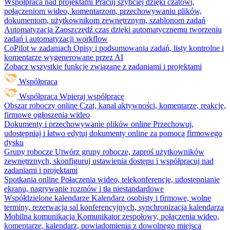
Współpraca nad projektami
Pracuj szybciej dzięki czatowi,
połączeniom wideo, komentarzom, przechowywaniu plików,
dokumentom, użytkownikom zewnętrznym, szablonom zadań
Automatyzacja
Zaoszczędź czas dzięki automatycznemu tworzeniu
zadań i automatyzacji workflow
CoPilot w zadaniach
Opisy i podsumowania zadań, listy kontrolne i
komentarze wygenerowane przez AI
Zobacz wszystkie funkcje związane z zadaniami i projektami
Współpraca
Współpraca
Wpieraj współpracę
Obszar roboczy online
Czat, kanał aktywności, komentarze, reakcje,
firmowe ogłoszenia wideo
Dokumenty i przechowywanie plików online
Przechowuj,
udostępniaj i łatwo edytuj dokumenty online za pomocą firmowego
dysku
Grupy robocze
Utwórz grupy robocze, zaproś użytkowników
zewnętrznych, skonfiguruj ustawienia dostępu i współpracuj nad
zadaniami i projektami
Spotkania online
Połączenia wideo, telekonferencje, udostępnianie
ekranu, nagrywanie rozmów i tła niestandardowe
Współdzielone kalendarze
Kalendarz osobisty i firmowe, wolne
terminy, rezerwacja sal konferencyjnych, synchronizacja kalendarza
Mobilna komunikacja
Komunikator zespołowy, połączenia wideo,
komentarze, kalendarz, powiadomienia z dowolnego miejsca