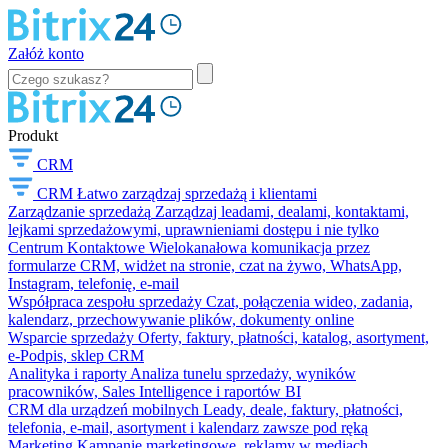
Załóż konto
Produkt
CRM
CRM
Łatwo zarządzaj sprzedażą i klientami
Zarządzanie sprzedażą
Zarządzaj leadami, dealami, kontaktami,
lejkami sprzedażowymi, uprawnieniami dostępu i nie tylko
Centrum Kontaktowe
Wielokanałowa komunikacja przez
formularze CRM, widżet na stronie, czat na żywo, WhatsApp,
Instagram, telefonię, e-mail
Współpraca zespołu sprzedaży
Czat, połączenia wideo, zadania,
kalendarz, przechowywanie plików, dokumenty online
Wsparcie sprzedaży
Oferty, faktury, płatności, katalog, asortyment,
e-Podpis, sklep CRM
Analityka i raporty
Analiza tunelu sprzedaży, wyników
pracowników, Sales Intelligence i raportów BI
CRM dla urządzeń mobilnych
Leady, deale, faktury, płatności,
telefonia, e-mail, asortyment i kalendarz zawsze pod ręką
Marketing
Kampanie marketingowe, reklamy w mediach