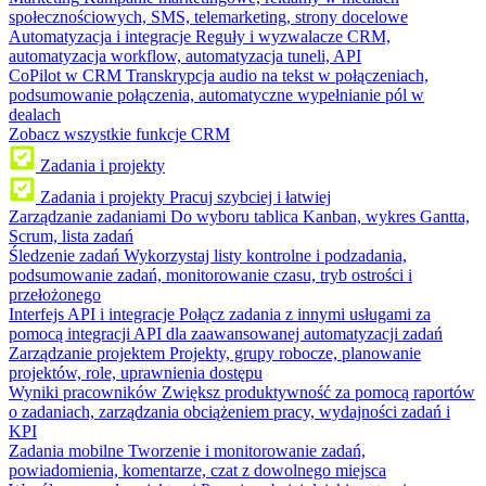
społecznościowych, SMS, telemarketing, strony docelowe
Automatyzacja i integracje
Reguły i wyzwalacze CRM,
automatyzacja workflow, automatyzacja tuneli, API
CoPilot w CRM
Transkrypcja audio na tekst w połączeniach,
podsumowanie połączenia, automatyczne wypełnianie pól w
dealach
Zobacz wszystkie funkcje CRM
Zadania i projekty
Zadania i projekty
Pracuj szybciej i łatwiej
Zarządzanie zadaniami
Do wyboru tablica Kanban, wykres Gantta,
Scrum, lista zadań
Śledzenie zadań
Wykorzystaj listy kontrolne i podzadania,
podsumowanie zadań, monitorowanie czasu, tryb ostrości i
przełożonego
Interfejs API i integracje
Połącz zadania z innymi usługami za
pomocą integracji API dla zaawansowanej automatyzacji zadań
Zarządzanie projektem
Projekty, grupy robocze, planowanie
projektów, role, uprawnienia dostępu
Wyniki pracowników
Zwiększ produktywność za pomocą raportów
o zadaniach, zarządzania obciążeniem pracy, wydajności zadań i
KPI
Zadania mobilne
Tworzenie i monitorowanie zadań,
powiadomienia, komentarze, czat z dowolnego miejsca