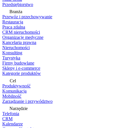
Przedsiębiorstwo
Branża
Przewóz i przechowywanie
Restauracja
Praca zdalna
CRM nieruchomości
Organizacje medyczne
Kancelaria prawna
Nieruchomości
Konsulting
Turystyka
Firmy budowlane
Sklepy i e-commerce
Kategorie produktów
Cel
Produktywność
Komunikacja
Mobilność
Zarządzanie i przywództwo
Narzędzie
Telefonia
CRM
Kalendarze