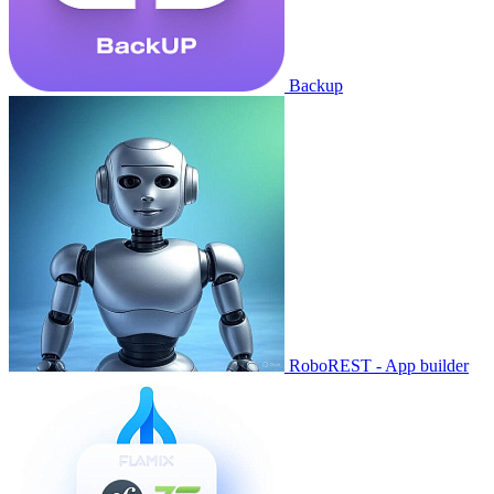
Backup
RoboREST - App builder