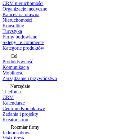
CRM nieruchomości
Organizacje medyczne
Kancelaria prawna
Nieruchomości
Konsulting
Turystyka
Firmy budowlane
Sklepy i e-commerce
Kategorie produktów
Cel
Produktywność
Komunikacja
Mobilność
Zarządzanie i przywództwo
Narzędzie
Telefonia
CRM
Kalendarze
Centrum Kontaktowe
Zadania i projekty
Kreator stron
Rozmiar firmy
Jednoosobowa
Mała firma