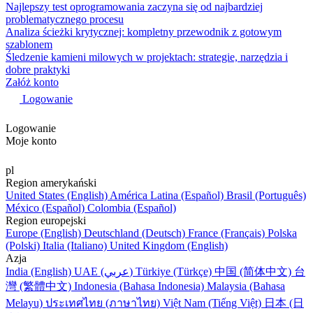
Najlepszy test oprogramowania zaczyna się od najbardziej
problematycznego procesu
Analiza ścieżki krytycznej: kompletny przewodnik z gotowym
szablonem
Śledzenie kamieni milowych w projektach: strategie, narzędzia i
dobre praktyki
Załóż konto
Logowanie
Logowanie
Moje konto
pl
Region amerykański
United States (English)
América Latina (Español)
Brasil (Português)
México (Español)
Colombia (Español)
Region europejski
Europe (English)
Deutschland (Deutsch)
France (Français)
Polska
(Polski)
Italia (Italiano)
United Kingdom (English)
Azja
India (English)
UAE (عربي)
Türkiye (Türkçe)
中国 (简体中文)
台
灣 (繁體中文)
Indonesia (Bahasa Indonesia)
Malaysia (Bahasa
Melayu)
ประเทศไทย (ภาษาไทย)
Việt Nam (Tiếng Việt)
日本 (日