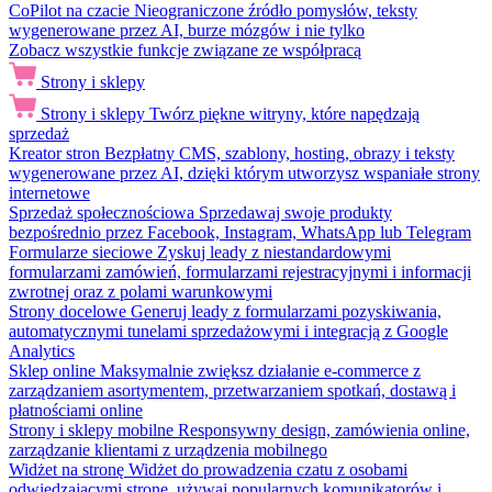
CoPilot na czacie
Nieograniczone źródło pomysłów, teksty
wygenerowane przez AI, burze mózgów i nie tylko
Zobacz wszystkie funkcje związane ze współpracą
Strony i sklepy
Strony i sklepy
Twórz piękne witryny, które napędzają
sprzedaż
Kreator stron
Bezpłatny CMS, szablony, hosting, obrazy i teksty
wygenerowane przez AI, dzięki którym utworzysz wspaniałe strony
internetowe
Sprzedaż społecznościowa
Sprzedawaj swoje produkty
bezpośrednio przez Facebook, Instagram, WhatsApp lub Telegram
Formularze sieciowe
Zyskuj leady z niestandardowymi
formularzami zamówień, formularzami rejestracyjnymi i informacji
zwrotnej oraz z polami warunkowymi
Strony docelowe
Generuj leady z formularzami pozyskiwania,
automatycznymi tunelami sprzedażowymi i integracją z Google
Analytics
Sklep online
Maksymalnie zwiększ działanie e-commerce z
zarządzaniem asortymentem, przetwarzaniem spotkań, dostawą i
płatnościami online
Strony i sklepy mobilne
Responsywny design, zamówienia online,
zarządzanie klientami z urządzenia mobilnego
Widżet na stronę
Widżet do prowadzenia czatu z osobami
odwiedzającymi stronę, używaj popularnych komunikatorów i