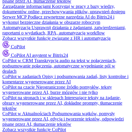
pisane przez AI, tłumaczenie tekstów
Zarządzanie informacjami
Korzystaj w pracy z bazy wiedzy,
dokumentów online, przechowywania plików, uprawnień dostępu
Serwer MCP
Podłącz zewnętrzne narzędzia AI do Bitrix24 i
wykonuj bezpieczne działania w obszarze roboczym
Automatyzacja
Usprawnij działania z żądaniami, zatwierdzeniami,
raportami o wydatkach, RPA, automatyzacją workflow
Zobacz wszystkie funkcje związane z HR i automatyzacją
CoPilot
CoPilot
AI asystent w Bitrix24
CoPilot w CRM
Transkrypcja audio na tekst w połączeniach,
podsumowanie połączenia, automatyczne wypełnianie pól w
dealach
CoPilot w zadaniach
Opisy i podsumowania zadań, listy kontrolne i
komentarze wygenerowane przez AI
CoPilot na czacie
Nieograniczone źródło pomysłów, teksty
wygenerowane przez AI, burze mózgów i nie tylko
CoPilot na stronach i w sklepach
Interesujące teksty na żądanie,
obrazy wygenerowane przez AI, dokładne prompty, tłumaczenie
tekstów
CoPilot w Aktualnościach
Podsumowania wątków, pomysły
wygenerowane przez AI, edycja i tworzenie tekstów, odpowiedzi
pisane przez AI, tłumaczenie tekstów
Zobacz wszystkie funkcje CoPilot