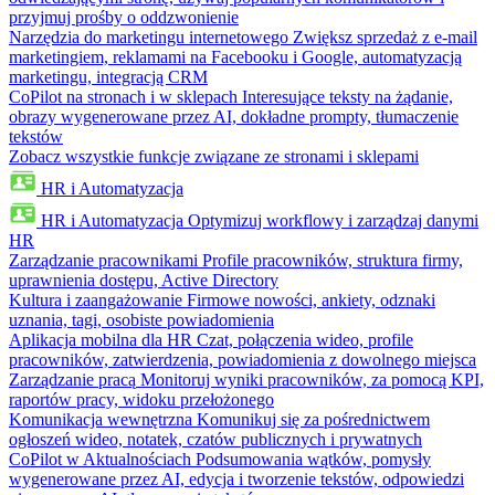
przyjmuj prośby o oddzwonienie
Narzędzia do marketingu internetowego
Zwiększ sprzedaż z e-mail
marketingiem, reklamami na Facebooku i Google, automatyzacją
marketingu, integracją CRM
CoPilot na stronach i w sklepach
Interesujące teksty na żądanie,
obrazy wygenerowane przez AI, dokładne prompty, tłumaczenie
tekstów
Zobacz wszystkie funkcje związane ze stronami i sklepami
HR i Automatyzacja
HR i Automatyzacja
Optymizuj workflowy i zarządzaj danymi
HR
Zarządzanie pracownikami
Profile pracowników, struktura firmy,
uprawnienia dostępu, Active Directory
Kultura i zaangażowanie
Firmowe nowości, ankiety, odznaki
uznania, tagi, osobiste powiadomienia
Aplikacja mobilna dla HR
Czat, połączenia wideo, profile
pracowników, zatwierdzenia, powiadomienia z dowolnego miejsca
Zarządzanie pracą
Monitoruj wyniki pracowników, za pomocą KPI,
raportów pracy, widoku przełożonego
Komunikacja wewnętrzna
Komunikuj się za pośrednictwem
ogłoszeń wideo, notatek, czatów publicznych i prywatnych
CoPilot w Aktualnościach
Podsumowania wątków, pomysły
wygenerowane przez AI, edycja i tworzenie tekstów, odpowiedzi