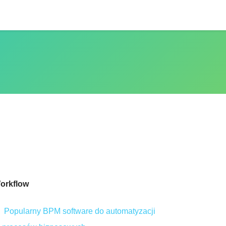
orkflow
Popularny BPM software do automatyzacji