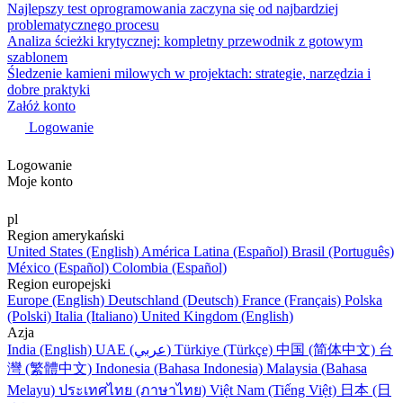
Najlepszy test oprogramowania zaczyna się od najbardziej
problematycznego procesu
Analiza ścieżki krytycznej: kompletny przewodnik z gotowym
szablonem
Śledzenie kamieni milowych w projektach: strategie, narzędzia i
dobre praktyki
Załóż konto
Logowanie
Logowanie
Moje konto
pl
Region amerykański
United States (English)
América Latina (Español)
Brasil (Português)
México (Español)
Colombia (Español)
Region europejski
Europe (English)
Deutschland (Deutsch)
France (Français)
Polska
(Polski)
Italia (Italiano)
United Kingdom (English)
Azja
India (English)
UAE (عربي)
Türkiye (Türkçe)
中国 (简体中文)
台
灣 (繁體中文)
Indonesia (Bahasa Indonesia)
Malaysia (Bahasa
Melayu)
ประเทศไทย (ภาษาไทย)
Việt Nam (Tiếng Việt)
日本 (日