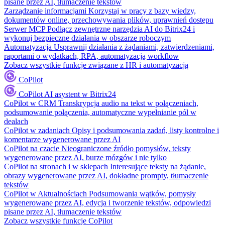
pisane przez AI, tłumaczenie tekstów
Zarządzanie informacjami
Korzystaj w pracy z bazy wiedzy,
dokumentów online, przechowywania plików, uprawnień dostępu
Serwer MCP
Podłącz zewnętrzne narzędzia AI do Bitrix24 i
wykonuj bezpieczne działania w obszarze roboczym
Automatyzacja
Usprawnij działania z żądaniami, zatwierdzeniami,
raportami o wydatkach, RPA, automatyzacją workflow
Zobacz wszystkie funkcje związane z HR i automatyzacją
CoPilot
CoPilot
AI asystent w Bitrix24
CoPilot w CRM
Transkrypcja audio na tekst w połączeniach,
podsumowanie połączenia, automatyczne wypełnianie pól w
dealach
CoPilot w zadaniach
Opisy i podsumowania zadań, listy kontrolne i
komentarze wygenerowane przez AI
CoPilot na czacie
Nieograniczone źródło pomysłów, teksty
wygenerowane przez AI, burze mózgów i nie tylko
CoPilot na stronach i w sklepach
Interesujące teksty na żądanie,
obrazy wygenerowane przez AI, dokładne prompty, tłumaczenie
tekstów
CoPilot w Aktualnościach
Podsumowania wątków, pomysły
wygenerowane przez AI, edycja i tworzenie tekstów, odpowiedzi
pisane przez AI, tłumaczenie tekstów
Zobacz wszystkie funkcje CoPilot