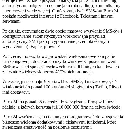
oferuje również takie przydatne narzędzia jak e-mail marketing,
automatyczne połączenia (znane jako robocalling), komunikatory
internetowe i wiele więcej. Oprócz zwykłych SMS-ów Bitrix24
posiada możliwości integracji z Facebook, Telegram i innymi
serwisami.
Po drugie, otrzymujesz dwie opcje: masowe wysyłanie SMS-ów i
konfigurowanie automatycznych workflow (na przykład
automatyczny SMS jako przypomnienie przed określonym
wydarzeniem). Fajnie, prawda?
Po trzecie, możesz łatwo prowadzić wielokanałowe kampanie
marketingowe, i docierać do użytkowników za pośrednictwem
SMS-ów, sieci społecznościowych, e-maili i innych kanałów, co
znacznie zwiększy skuteczność Twoich promocji.
Wreszcie, płacisz najniższe stawki za SMS-y i możesz wysyłać
wiadomości do ponad 100 krajów (obsługiwani są Twilio, Plivo i
inni dostawcy).
Bitrix24 ma ponad 35 narzędzi do zarządzania firmą w biurze i
zdalnie, z których korzysta już 10 000 000 firm na całym świecie.
Bitrix24 wyróżnia się na tle innych oprogramowań do zarządzania
biznesem wieloma dodatkowymi i ciekawymi funkcjami, które
zwiększają efektywność na poziomie osobistym i