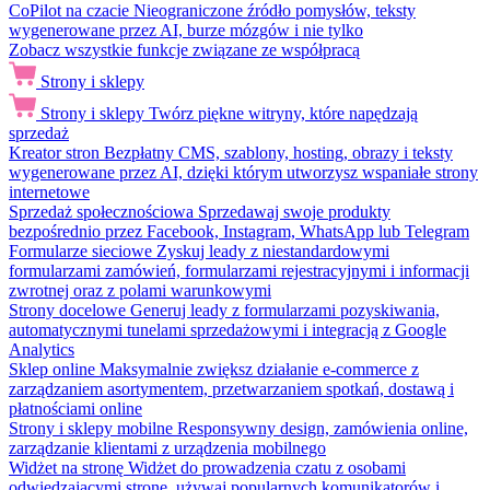
CoPilot na czacie
Nieograniczone źródło pomysłów, teksty
wygenerowane przez AI, burze mózgów i nie tylko
Zobacz wszystkie funkcje związane ze współpracą
Strony i sklepy
Strony i sklepy
Twórz piękne witryny, które napędzają
sprzedaż
Kreator stron
Bezpłatny CMS, szablony, hosting, obrazy i teksty
wygenerowane przez AI, dzięki którym utworzysz wspaniałe strony
internetowe
Sprzedaż społecznościowa
Sprzedawaj swoje produkty
bezpośrednio przez Facebook, Instagram, WhatsApp lub Telegram
Formularze sieciowe
Zyskuj leady z niestandardowymi
formularzami zamówień, formularzami rejestracyjnymi i informacji
zwrotnej oraz z polami warunkowymi
Strony docelowe
Generuj leady z formularzami pozyskiwania,
automatycznymi tunelami sprzedażowymi i integracją z Google
Analytics
Sklep online
Maksymalnie zwiększ działanie e-commerce z
zarządzaniem asortymentem, przetwarzaniem spotkań, dostawą i
płatnościami online
Strony i sklepy mobilne
Responsywny design, zamówienia online,
zarządzanie klientami z urządzenia mobilnego
Widżet na stronę
Widżet do prowadzenia czatu z osobami
odwiedzającymi stronę, używaj popularnych komunikatorów i