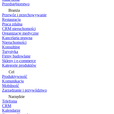
Przedsiębiorstwo
Branża
Przewóz i przechowywanie
Restauracja
Praca zdalna
CRM nieruchomości
Organizacje medyczne
Kancelaria prawna
Nieruchomości
Konsulting
Turystyka
Firmy budowlane
Sklepy i e-commerce
Kategorie produktów
Cel
Produktywność
Komunikacja
Mobilność
Zarządzanie i przywództwo
Narzędzie
Telefonia
CRM
Kalendarze