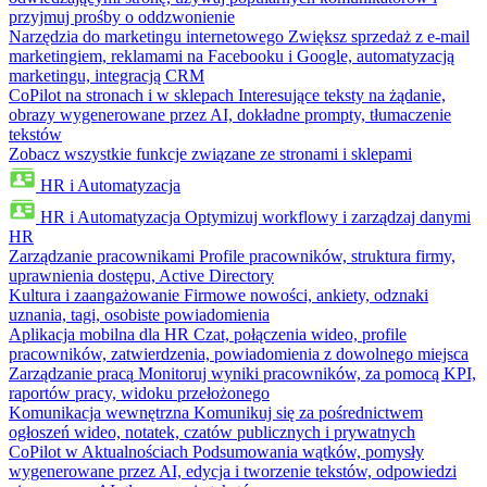
przyjmuj prośby o oddzwonienie
Narzędzia do marketingu internetowego
Zwiększ sprzedaż z e-mail
marketingiem, reklamami na Facebooku i Google, automatyzacją
marketingu, integracją CRM
CoPilot na stronach i w sklepach
Interesujące teksty na żądanie,
obrazy wygenerowane przez AI, dokładne prompty, tłumaczenie
tekstów
Zobacz wszystkie funkcje związane ze stronami i sklepami
HR i Automatyzacja
HR i Automatyzacja
Optymizuj workflowy i zarządzaj danymi
HR
Zarządzanie pracownikami
Profile pracowników, struktura firmy,
uprawnienia dostępu, Active Directory
Kultura i zaangażowanie
Firmowe nowości, ankiety, odznaki
uznania, tagi, osobiste powiadomienia
Aplikacja mobilna dla HR
Czat, połączenia wideo, profile
pracowników, zatwierdzenia, powiadomienia z dowolnego miejsca
Zarządzanie pracą
Monitoruj wyniki pracowników, za pomocą KPI,
raportów pracy, widoku przełożonego
Komunikacja wewnętrzna
Komunikuj się za pośrednictwem
ogłoszeń wideo, notatek, czatów publicznych i prywatnych
CoPilot w Aktualnościach
Podsumowania wątków, pomysły
wygenerowane przez AI, edycja i tworzenie tekstów, odpowiedzi