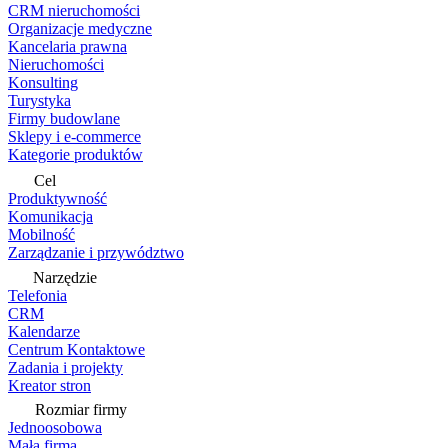
CRM nieruchomości
Organizacje medyczne
Kancelaria prawna
Nieruchomości
Konsulting
Turystyka
Firmy budowlane
Sklepy i e-commerce
Kategorie produktów
Cel
Produktywność
Komunikacja
Mobilność
Zarządzanie i przywództwo
Narzędzie
Telefonia
CRM
Kalendarze
Centrum Kontaktowe
Zadania i projekty
Kreator stron
Rozmiar firmy
Jednoosobowa
Mała firma