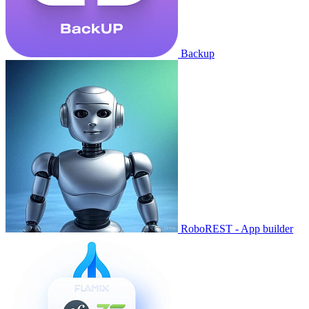
Backup
RoboREST - App builder