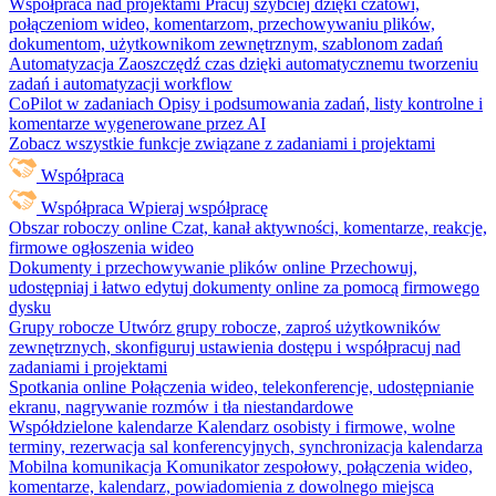
Współpraca nad projektami
Pracuj szybciej dzięki czatowi,
połączeniom wideo, komentarzom, przechowywaniu plików,
dokumentom, użytkownikom zewnętrznym, szablonom zadań
Automatyzacja
Zaoszczędź czas dzięki automatycznemu tworzeniu
zadań i automatyzacji workflow
CoPilot w zadaniach
Opisy i podsumowania zadań, listy kontrolne i
komentarze wygenerowane przez AI
Zobacz wszystkie funkcje związane z zadaniami i projektami
Współpraca
Współpraca
Wpieraj współpracę
Obszar roboczy online
Czat, kanał aktywności, komentarze, reakcje,
firmowe ogłoszenia wideo
Dokumenty i przechowywanie plików online
Przechowuj,
udostępniaj i łatwo edytuj dokumenty online za pomocą firmowego
dysku
Grupy robocze
Utwórz grupy robocze, zaproś użytkowników
zewnętrznych, skonfiguruj ustawienia dostępu i współpracuj nad
zadaniami i projektami
Spotkania online
Połączenia wideo, telekonferencje, udostępnianie
ekranu, nagrywanie rozmów i tła niestandardowe
Współdzielone kalendarze
Kalendarz osobisty i firmowe, wolne
terminy, rezerwacja sal konferencyjnych, synchronizacja kalendarza
Mobilna komunikacja
Komunikator zespołowy, połączenia wideo,
komentarze, kalendarz, powiadomienia z dowolnego miejsca