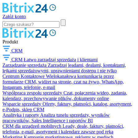
Załóż konto
Produkt
CRM
CRM
Łatwo zarządzaj sprzedażą i klientami
Zarządzanie sprzedażą
Zarządzaj leadami, dealami, kontaktami,
lejkami sprzedażowymi, uprawnieniami dostępu i nie tylko
Centrum Kontaktowe
Wielokanałowa komunikacja przez
formularze CRM, widżet na stronie, czat na żywo, WhatsApp,
Instagram, telefonię, e-mail
Współpraca zespołu sprzedaży
Czat, połączenia wideo, zadania,
kalendarz, przechowywanie plików, dokumenty online
Wsparcie sprzedaży
Oferty, faktury, płatności, katalog, asortyment,
e-Podpis, sklep CRM
Analityka i raporty
Analiza tunelu sprzedaży, wyników
pracowników, Sales Intelligence i raportów BI
CRM dla urządzeń mobilnych
Leady, deale, faktury, płatności,
telefonia, e-mail, asortyment i kalendarz zawsze pod ręką
Marketing
Kampanie marketingowe, reklamy w mediach