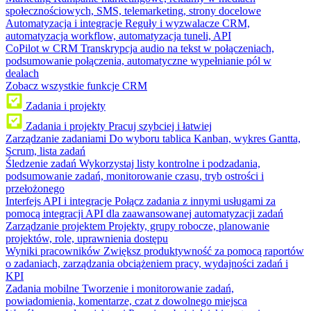
społecznościowych, SMS, telemarketing, strony docelowe
Automatyzacja i integracje
Reguły i wyzwalacze CRM,
automatyzacja workflow, automatyzacja tuneli, API
CoPilot w CRM
Transkrypcja audio na tekst w połączeniach,
podsumowanie połączenia, automatyczne wypełnianie pól w
dealach
Zobacz wszystkie funkcje CRM
Zadania i projekty
Zadania i projekty
Pracuj szybciej i łatwiej
Zarządzanie zadaniami
Do wyboru tablica Kanban, wykres Gantta,
Scrum, lista zadań
Śledzenie zadań
Wykorzystaj listy kontrolne i podzadania,
podsumowanie zadań, monitorowanie czasu, tryb ostrości i
przełożonego
Interfejs API i integracje
Połącz zadania z innymi usługami za
pomocą integracji API dla zaawansowanej automatyzacji zadań
Zarządzanie projektem
Projekty, grupy robocze, planowanie
projektów, role, uprawnienia dostępu
Wyniki pracowników
Zwiększ produktywność za pomocą raportów
o zadaniach, zarządzania obciążeniem pracy, wydajności zadań i
KPI
Zadania mobilne
Tworzenie i monitorowanie zadań,
powiadomienia, komentarze, czat z dowolnego miejsca