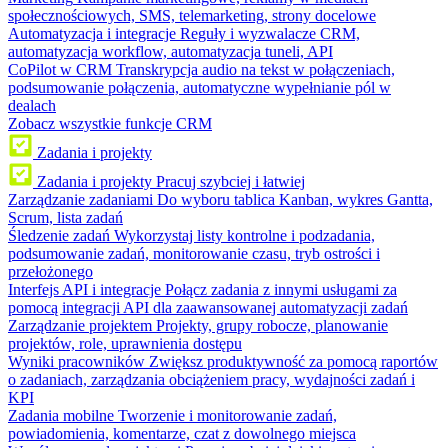
społecznościowych, SMS, telemarketing, strony docelowe
Automatyzacja i integracje
Reguły i wyzwalacze CRM,
automatyzacja workflow, automatyzacja tuneli, API
CoPilot w CRM
Transkrypcja audio na tekst w połączeniach,
podsumowanie połączenia, automatyczne wypełnianie pól w
dealach
Zobacz wszystkie funkcje CRM
Zadania i projekty
Zadania i projekty
Pracuj szybciej i łatwiej
Zarządzanie zadaniami
Do wyboru tablica Kanban, wykres Gantta,
Scrum, lista zadań
Śledzenie zadań
Wykorzystaj listy kontrolne i podzadania,
podsumowanie zadań, monitorowanie czasu, tryb ostrości i
przełożonego
Interfejs API i integracje
Połącz zadania z innymi usługami za
pomocą integracji API dla zaawansowanej automatyzacji zadań
Zarządzanie projektem
Projekty, grupy robocze, planowanie
projektów, role, uprawnienia dostępu
Wyniki pracowników
Zwiększ produktywność za pomocą raportów
o zadaniach, zarządzania obciążeniem pracy, wydajności zadań i
KPI
Zadania mobilne
Tworzenie i monitorowanie zadań,
powiadomienia, komentarze, czat z dowolnego miejsca