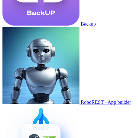
Backup
RoboREST - App builder