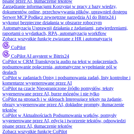
pisane przez AI, tłumaczenie tekstów
Zarządzanie informacjami
Korzystaj w pracy z bazy wiedzy,
dokumentów online, przechowywania plików, uprawnień dostępu
Serwer MCP
Podłącz zewnętrzne narzędzia AI do Bitrix24 i
wykonuj bezpieczne działania w obszarze roboczym
Automatyzacja
Usprawnij działania z żądaniami, zatwierdzeniami,
raportami o wydatkach, RPA, automatyzacją workflow
Zobacz wszystkie funkcje związane z HR i automatyzacją
CoPilot
CoPilot
AI asystent w Bitrix24
CoPilot w CRM
Transkrypcja audio na tekst w połączeniach,
podsumowanie połączenia, automatyczne wypełnianie pól w
dealach
CoPilot w zadaniach
Opisy i podsumowania zadań, listy kontrolne i
komentarze wygenerowane przez AI
CoPilot na czacie
Nieograniczone źródło pomysłów, teksty
wygenerowane przez AI, burze mózgów i nie tylko
CoPilot na stronach i w sklepach
Interesujące teksty na żądanie,
obrazy wygenerowane przez AI, dokładne prompty, tłumaczenie
tekstów
CoPilot w Aktualnościach
Podsumowania wątków, pomysły
wygenerowane przez AI, edycja i tworzenie tekstów, odpowiedzi
pisane przez AI, tłumaczenie tekstów
Zobacz wszystkie funkcje CoPilot