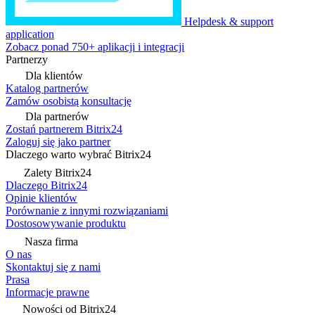
Helpdesk & support
application
Zobacz ponad 750+ aplikacji i integracji
Partnerzy
Dla klientów
Katalog partnerów
Zamów osobistą konsultację
Dla partnerów
Zostań partnerem Bitrix24
Zaloguj się jako partner
Dlaczego warto wybrać Bitrix24
Zalety Bitrix24
Dlaczego Bitrix24
Opinie klientów
Porównanie z innymi rozwiązaniami
Dostosowywanie produktu
Nasza firma
O nas
Skontaktuj się z nami
Prasa
Informacje prawne
Nowości od Bitrix24