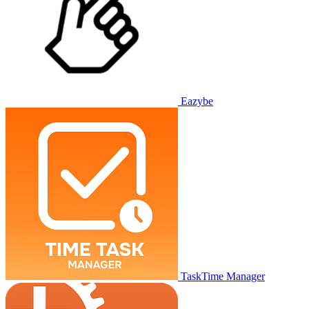
Eazybe
TaskTime Manager