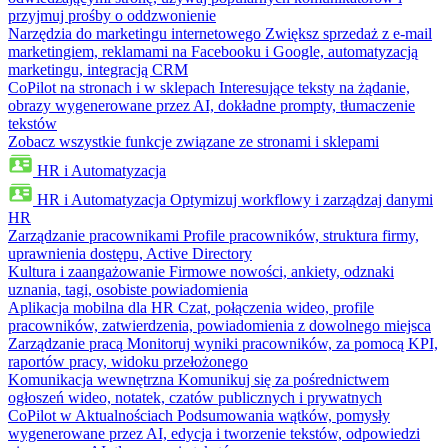
przyjmuj prośby o oddzwonienie
Narzędzia do marketingu internetowego
Zwiększ sprzedaż z e-mail
marketingiem, reklamami na Facebooku i Google, automatyzacją
marketingu, integracją CRM
CoPilot na stronach i w sklepach
Interesujące teksty na żądanie,
obrazy wygenerowane przez AI, dokładne prompty, tłumaczenie
tekstów
Zobacz wszystkie funkcje związane ze stronami i sklepami
HR i Automatyzacja
HR i Automatyzacja
Optymizuj workflowy i zarządzaj danymi
HR
Zarządzanie pracownikami
Profile pracowników, struktura firmy,
uprawnienia dostępu, Active Directory
Kultura i zaangażowanie
Firmowe nowości, ankiety, odznaki
uznania, tagi, osobiste powiadomienia
Aplikacja mobilna dla HR
Czat, połączenia wideo, profile
pracowników, zatwierdzenia, powiadomienia z dowolnego miejsca
Zarządzanie pracą
Monitoruj wyniki pracowników, za pomocą KPI,
raportów pracy, widoku przełożonego
Komunikacja wewnętrzna
Komunikuj się za pośrednictwem
ogłoszeń wideo, notatek, czatów publicznych i prywatnych
CoPilot w Aktualnościach
Podsumowania wątków, pomysły
wygenerowane przez AI, edycja i tworzenie tekstów, odpowiedzi