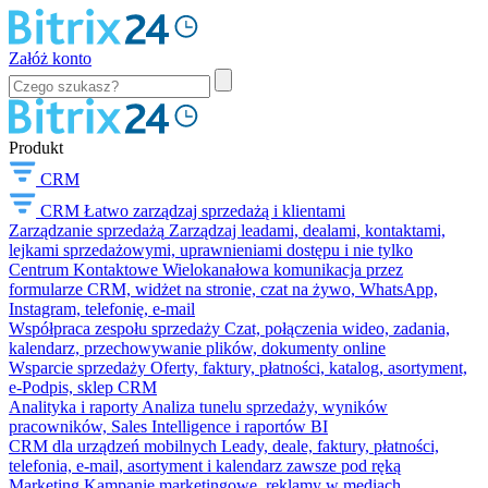
Załóż konto
Produkt
CRM
CRM
Łatwo zarządzaj sprzedażą i klientami
Zarządzanie sprzedażą
Zarządzaj leadami, dealami, kontaktami,
lejkami sprzedażowymi, uprawnieniami dostępu i nie tylko
Centrum Kontaktowe
Wielokanałowa komunikacja przez
formularze CRM, widżet na stronie, czat na żywo, WhatsApp,
Instagram, telefonię, e-mail
Współpraca zespołu sprzedaży
Czat, połączenia wideo, zadania,
kalendarz, przechowywanie plików, dokumenty online
Wsparcie sprzedaży
Oferty, faktury, płatności, katalog, asortyment,
e-Podpis, sklep CRM
Analityka i raporty
Analiza tunelu sprzedaży, wyników
pracowników, Sales Intelligence i raportów BI
CRM dla urządzeń mobilnych
Leady, deale, faktury, płatności,
telefonia, e-mail, asortyment i kalendarz zawsze pod ręką
Marketing
Kampanie marketingowe, reklamy w mediach