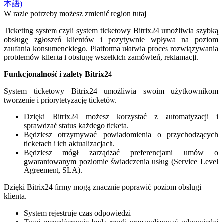
本語)
W razie potrzeby możesz zmienić region tutaj
Ticketing system czyli system ticketowy Bitrix24 umożliwia szybką
obsługę zgłoszeń klientów i pozytywnie wpływa na poziom
zaufania konsumenckiego. Platforma ułatwia proces rozwiązywania
problemów klienta i obsługę wszelkich zamówień, reklamacji.
Funkcjonalność i zalety Bitrix24
System ticketowy Bitrix24 umożliwia swoim użytkownikom
tworzenie i priorytetyzację ticketów.
Dzięki Bitrix24 możesz korzystać z automatyzacji i
sprawdzać status każdego ticketa.
Będziesz otrzymywać powiadomienia o przychodzących
ticketach i ich aktualizacjach.
Będziesz mógł zarządzać preferencjami umów o
gwarantowanym poziomie świadczenia usług (Service Level
Agreement, SLA).
Dzięki Bitrix24 firmy mogą znacznie poprawić poziom obsługi
klienta.
System rejestruje czas odpowiedzi
Twoi menedżerowie będą mogli przeanalizować odpowiedzi