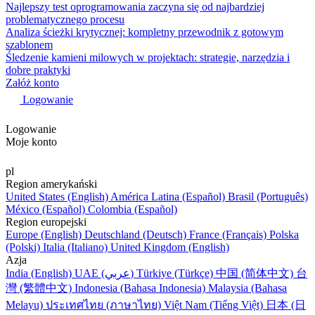
Najlepszy test oprogramowania zaczyna się od najbardziej
problematycznego procesu
Analiza ścieżki krytycznej: kompletny przewodnik z gotowym
szablonem
Śledzenie kamieni milowych w projektach: strategie, narzędzia i
dobre praktyki
Załóż konto
Logowanie
Logowanie
Moje konto
pl
Region amerykański
United States (English)
América Latina (Español)
Brasil (Português)
México (Español)
Colombia (Español)
Region europejski
Europe (English)
Deutschland (Deutsch)
France (Français)
Polska
(Polski)
Italia (Italiano)
United Kingdom (English)
Azja
India (English)
UAE (عربي)
Türkiye (Türkçe)
中国 (简体中文)
台
灣 (繁體中文)
Indonesia (Bahasa Indonesia)
Malaysia (Bahasa
Melayu)
ประเทศไทย (ภาษาไทย)
Việt Nam (Tiếng Việt)
日本 (日