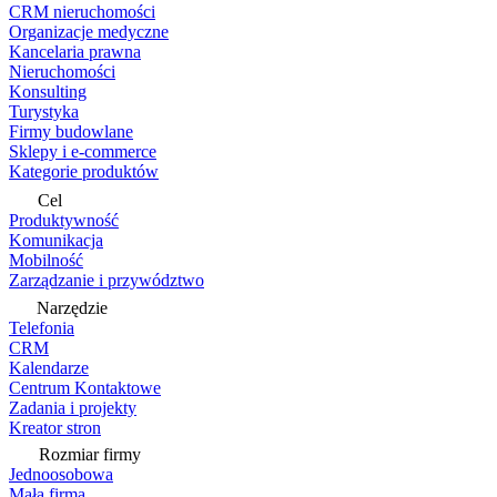
CRM nieruchomości
Organizacje medyczne
Kancelaria prawna
Nieruchomości
Konsulting
Turystyka
Firmy budowlane
Sklepy i e-commerce
Kategorie produktów
Cel
Produktywność
Komunikacja
Mobilność
Zarządzanie i przywództwo
Narzędzie
Telefonia
CRM
Kalendarze
Centrum Kontaktowe
Zadania i projekty
Kreator stron
Rozmiar firmy
Jednoosobowa
Mała firma