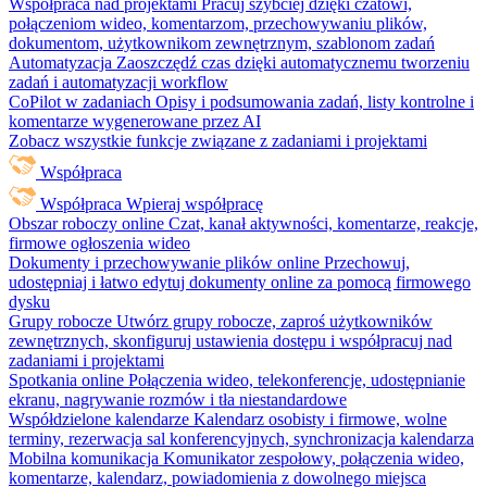
Współpraca nad projektami
Pracuj szybciej dzięki czatowi,
połączeniom wideo, komentarzom, przechowywaniu plików,
dokumentom, użytkownikom zewnętrznym, szablonom zadań
Automatyzacja
Zaoszczędź czas dzięki automatycznemu tworzeniu
zadań i automatyzacji workflow
CoPilot w zadaniach
Opisy i podsumowania zadań, listy kontrolne i
komentarze wygenerowane przez AI
Zobacz wszystkie funkcje związane z zadaniami i projektami
Współpraca
Współpraca
Wpieraj współpracę
Obszar roboczy online
Czat, kanał aktywności, komentarze, reakcje,
firmowe ogłoszenia wideo
Dokumenty i przechowywanie plików online
Przechowuj,
udostępniaj i łatwo edytuj dokumenty online za pomocą firmowego
dysku
Grupy robocze
Utwórz grupy robocze, zaproś użytkowników
zewnętrznych, skonfiguruj ustawienia dostępu i współpracuj nad
zadaniami i projektami
Spotkania online
Połączenia wideo, telekonferencje, udostępnianie
ekranu, nagrywanie rozmów i tła niestandardowe
Współdzielone kalendarze
Kalendarz osobisty i firmowe, wolne
terminy, rezerwacja sal konferencyjnych, synchronizacja kalendarza
Mobilna komunikacja
Komunikator zespołowy, połączenia wideo,
komentarze, kalendarz, powiadomienia z dowolnego miejsca