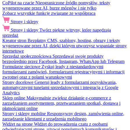
CoPilot na czacie
Nieograniczone źródło pomysłów, teksty
wygenerowane przez AI, burze mózgów i nie tylko
Zobacz wszystkie funkcje związane ze współpracą
Strony i sklepy
Strony i sklepy
Twórz piękne witryny, które napędzają
sprzedaż
Kreator stron
Bezpłatny CMS, szablony, hosting, obrazy i teksty
wygenerowane przez AI, dzięki którym utworzysz wspaniałe strony
internetowe
Sprzedaż społecznościowa
Sprzedawaj swoje produkty
bezpośrednio przez Facebook, Instagram, WhatsApp lub Telegram
Formularze sieciowe
Zyskuj leady z niestandardowymi
formularzami zamówień, formularzami rejestracyjnymi i informacji
zwrotnej oraz z polami warunkowymi
Strony docelowe
Generuj leady z formularzami pozyskiwania,
automatycznymi tunelami sprzedażowymi i integracją z Google
Analytics
Sklep online
Maksymalnie zwiększ działanie e-commerce z
zarządzaniem asortymentem, przetwarzaniem spotkań, dostawą i
płatnościami online
Strony i sklepy mobilne
Responsywny design, zamówienia online,
zarządzanie klientami z urządzenia mobilnego
Widżet na stronę
Widżet do prowadzenia czatu z osobami
odwiedzającymi stronę, używaj popularnych komunikatorów i