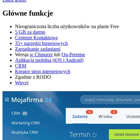
Główne funkcje
Nieograniczona liczba użytkowników na planie Free
5 GB za darmo
Centrum Kontaktowe
35+ narzędzi biznesowych
Zarządzanie zadaniami
Wersja
w Chmurze
lub
On-Premise
Aplikacja mobilna (iOS i Android)
CRM
Kreator stron internetowych
Zgodnie z RODO
Więcej