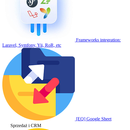
Frameworks integration:
Laravel, Symfony, Yii, RoR, etc
[EQ] Google Sheet
Sprzedaż i CRM