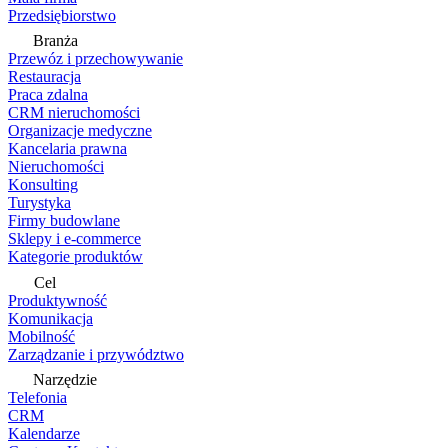
Przedsiębiorstwo
Branża
Przewóz i przechowywanie
Restauracja
Praca zdalna
CRM nieruchomości
Organizacje medyczne
Kancelaria prawna
Nieruchomości
Konsulting
Turystyka
Firmy budowlane
Sklepy i e-commerce
Kategorie produktów
Cel
Produktywność
Komunikacja
Mobilność
Zarządzanie i przywództwo
Narzędzie
Telefonia
CRM
Kalendarze