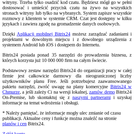
witryny. Trzeba tylko osadzić kod czatu. Będziesz mógł go w pełni
dostosować i umieścić przycisk czatu na żywo na wszystkich
stronach witryny lub tylko na wybranych. System zapisze wszystkie
rozmowy z klientem w systemie CRM. Czat jest dostępny w kilku
językach i zawiera zgodę na gromadzenie danych osobowych.
Dzięki
Aplikacji mobilnej Bitrix24
możesz zarządzać zadaniami i
projektami w dowolnym miejscu i z dowolnego urządzenia z
systemem Android lub iOS i dostępem do Internetu.
Bitrix24 posiada ponad 35 narzędzi do prowadzenia biznesu, z
których korzysta już 10 000 000 firm na całym świecie.
Podstawowy zestaw narzędzi Bitrix24 do organizacji pracy w całej
firmie jest całkowicie darmowy dla nieograniczonej liczby
użytkowników planu Free. Jeśli potrzebujesz zaawansowanego
pakietu narzędzi, zwróć uwagę na plany komercyjne
Bitrix24 w
Chmurze
, a jeśli zależy Ci na wersji lokalnej,
zamów demo
Bitrix24
On-Premise, lub skontaktuj się z
naszymi partnerami
i uzyskaj
informacje na temat wdrożenia i obsługi.
* Należy pamiętać, że informacje mogły ulec zmianie od czasu
publikacji. Aktualne ceny i funkcje można znaleźć na stronie
planów i cen
Bitrix24.
Załóż konto