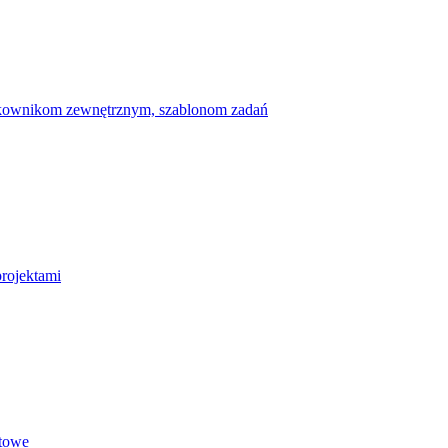
ytkownikom zewnętrznym, szablonom zadań
projektami
etowe