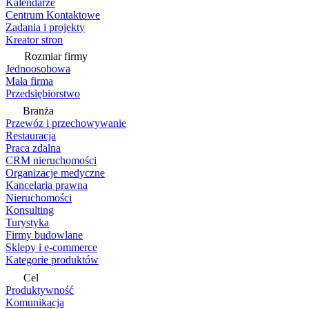
Kalendarze
Centrum Kontaktowe
Zadania i projekty
Kreator stron
Rozmiar firmy
Jednoosobowa
Mała firma
Przedsiębiorstwo
Branża
Przewóz i przechowywanie
Restauracja
Praca zdalna
CRM nieruchomości
Organizacje medyczne
Kancelaria prawna
Nieruchomości
Konsulting
Turystyka
Firmy budowlane
Sklepy i e-commerce
Kategorie produktów
Cel
Produktywność
Komunikacja