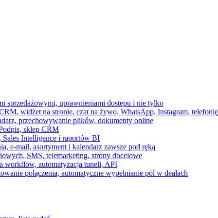
ami sprzedażowymi, uprawnieniami dostępu i nie tylko
RM, widżet na stronie, czat na żywo, WhatsApp, Instagram, telefonię
endarz, przechowywanie plików, dokumenty online
 e-Podpis, sklep CRM
ales Intelligence i raportów BI
onia, e-mail, asortyment i kalendarz zawsze pod ręką
owych, SMS, telemarketing, strony docelowe
 workflow, automatyzacja tuneli, API
mowanie połączenia, automatyczne wypełnianie pól w dealach