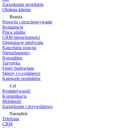
Zarządzanie projektem
Obsługa klienta
Branża
Przewóz i przechowywanie
Restauracja
Praca zdalna
CRM nieruchomości
Organizacje medyczne
Kancelaria prawna
Nieruchomości
Konsulting
Turystyka
Firmy budowlane
Sklepy i e-commerce
Kategorie produktów
Cel
Produktywność
Komunikacja
Mobilność
Zarządzanie i przywództwo
Narzędzie
Telefonia
CRM