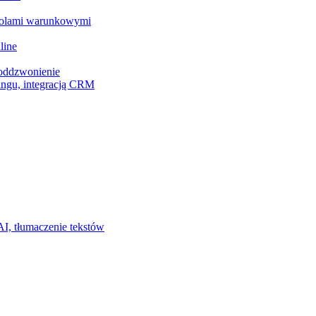
z polami warunkowymi
line
 oddzwonienie
ingu, integracją CRM
I, tłumaczenie tekstów