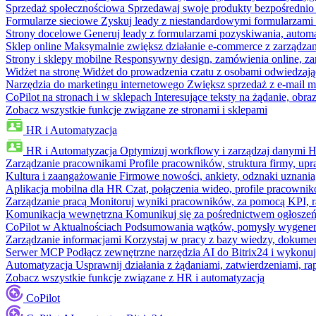
Sprzedaż społecznościowa
Sprzedawaj swoje produkty bezpośrednio
Formularze sieciowe
Zyskuj leady z niestandardowymi formularzami 
Strony docelowe
Generuj leady z formularzami pozyskiwania, automa
Sklep online
Maksymalnie zwiększ działanie e-commerce z zarządzan
Strony i sklepy mobilne
Responsywny design, zamówienia online, zar
Widżet na stronę
Widżet do prowadzenia czatu z osobami odwiedzają
Narzędzia do marketingu internetowego
Zwiększ sprzedaż z e-mail m
CoPilot na stronach i w sklepach
Interesujące teksty na żądanie, ob
Zobacz wszystkie funkcje związane ze stronami i sklepami
HR i Automatyzacja
HR i Automatyzacja
Optymizuj workflowy i zarządzaj danymi 
Zarządzanie pracownikami
Profile pracowników, struktura firmy, upr
Kultura i zaangażowanie
Firmowe nowości, ankiety, odznaki uznania,
Aplikacja mobilna dla HR
Czat, połączenia wideo, profile pracowni
Zarządzanie pracą
Monitoruj wyniki pracowników, za pomocą KPI, r
Komunikacja wewnętrzna
Komunikuj się za pośrednictwem ogłoszeń
CoPilot w Aktualnościach
Podsumowania wątków, pomysły wygenerowa
Zarządzanie informacjami
Korzystaj w pracy z bazy wiedzy, dokume
Serwer MCP
Podłącz zewnętrzne narzędzia AI do Bitrix24 i wykonu
Automatyzacja
Usprawnij działania z żądaniami, zatwierdzeniami, 
Zobacz wszystkie funkcje związane z HR i automatyzacją
CoPilot