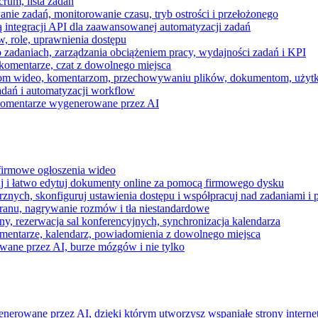
rum, lista zadań
nie zadań, monitorowanie czasu, tryb ostrości i przełożonego
 integracji API dla zaawansowanej automatyzacji zadań
w, role, uprawnienia dostępu
zadaniach, zarządzania obciążeniem pracy, wydajności zadań i KPI
komentarze, czat z dowolnego miejsca
zeniom wideo, komentarzom, przechowywaniu plików, dokumentom, uż
dań i automatyzacji workflow
i komentarze wygenerowane przez AI
 firmowe ogłoszenia wideo
j i łatwo edytuj dokumenty online za pomocą firmowego dysku
nych, skonfiguruj ustawienia dostępu i współpracuj nad zadaniami i 
kranu, nagrywanie rozmów i tła niestandardowe
ny, rezerwacja sal konferencyjnych, synchronizacja kalendarza
mentarze, kalendarz, powiadomienia z dowolnego miejsca
wane przez AI, burze mózgów i nie tylko
enerowane przez AI, dzięki którym utworzysz wspaniałe strony intern