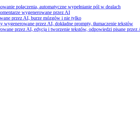
mowanie połączenia, automatyczne wypełnianie pól w dealach
i komentarze wygenerowane przez AI
wane przez AI, burze mózgów i nie tylko
razy wygenerowane przez AI, dokładne prompty, tłumaczenie tekstów
ne przez AI, edycja i tworzenie tekstów, odpowiedzi pisane przez A