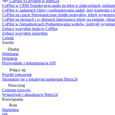
CoPilot
AI asystent w Bitrix24
CoPilot w CRM
Transkrypcja audio na tekst w połączeniach, podsu
CoPilot w zadaniach
Opisy i podsumowania zadań, listy kontrolne 
CoPilot na czacie
Nieograniczone źródło pomysłów, teksty wygenero
CoPilot na stronach i w sklepach
Interesujące teksty na żądanie, ob
CoPilot w Aktualnościach
Podsumowania wątków, pomysły wygenerowa
Zobacz wszystkie funkcje CoPilot
Zobacz wszystkie narzędzia
Cennik
Zasoby
Zbadaj
Webinaria
Helpdesk
Przewodniki i dokumentacja API
Połącz się
Prześlij zgłoszenie
Skontaktuj się z lokalnymi partnerami Bitrix24
Przeczytaj
Centrum rozwoju
Wskazówki i aktualizacje Bitrix24
Rozwiązania
Rola
Marketing
HR