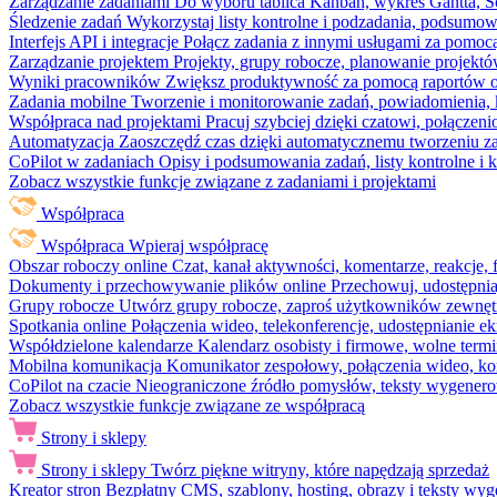
Zarządzanie zadaniami
Do wyboru tablica Kanban, wykres Gantta, Sc
Śledzenie zadań
Wykorzystaj listy kontrolne i podzadania, podsumowa
Interfejs API i integracje
Połącz zadania z innymi usługami za pomocą
Zarządzanie projektem
Projekty, grupy robocze, planowanie projektó
Wyniki pracowników
Zwiększ produktywność za pomocą raportów o 
Zadania mobilne
Tworzenie i monitorowanie zadań, powiadomienia, 
Współpraca nad projektami
Pracuj szybciej dzięki czatowi, połąc
Automatyzacja
Zaoszczędź czas dzięki automatycznemu tworzeniu za
CoPilot w zadaniach
Opisy i podsumowania zadań, listy kontrolne 
Zobacz wszystkie funkcje związane z zadaniami i projektami
Współpraca
Współpraca
Wpieraj współpracę
Obszar roboczy online
Czat, kanał aktywności, komentarze, reakcje,
Dokumenty i przechowywanie plików online
Przechowuj, udostępnia
Grupy robocze
Utwórz grupy robocze, zaproś użytkowników zewnętrz
Spotkania online
Połączenia wideo, telekonferencje, udostępnianie e
Współdzielone kalendarze
Kalendarz osobisty i firmowe, wolne termi
Mobilna komunikacja
Komunikator zespołowy, połączenia wideo, ko
CoPilot na czacie
Nieograniczone źródło pomysłów, teksty wygenero
Zobacz wszystkie funkcje związane ze współpracą
Strony i sklepy
Strony i sklepy
Twórz piękne witryny, które napędzają sprzedaż
Kreator stron
Bezpłatny CMS, szablony, hosting, obrazy i teksty wyg