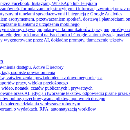
 przez Facebook, Instagram, WhatsApp lub Telegram
zamówień, formularzami rejestracyjnymi i informacji zwrotnej oraz 
tycznymi tunelami sprzedażowymi i integracją z Google Analytics
iem asortymentem, przetwarzaniem spotkań, dostawą i płatnościami on
ządzanie klientami z urządzenia mobilnego
cymi stronę, używaj popularnych komunikatorów i przyjmuj prośby o
arketingiem, reklamami na Facebooku i Google, automatyzacją market
razy wygenerowane przez AI, dokładne prompty, tłumaczenie tekstów
HR
awnienia dostępu, Active Directory
 tagi, osobiste powiadomienia
ków, zatwierdzenia, powiadomienia z dowolnego miejsca
aportów pracy, widoku przełożonego
 wideo, notatek, czatów publicznych i prywatnych
ne przez AI, edycja i tworzenie tekstów, odpowiedzi pisane przez A
ntów online, przechowywania plików, uprawnień dostępu
j bezpieczne działania w obszarze roboczym
raportami o wydatkach, RPA, automatyzacją workflow