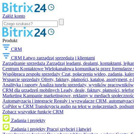
Załóż konto
Produkt
CRM
CRM
Łatwo zarządzaj sprzedażą i klientami
Zarządzanie sprzedażą
Zarządzaj leadami, dealami, kontaktami, lejk
Centrum Kontaktowe
Wielokanałowa komunikacja przez formularze C
Współpraca zespołu sprzedaży
Czat, połączenia wideo, zadania, kal
Wsparcie sprzedaży
Oferty, faktury, płatności, katalog, asortyment,
Analityka i raporty
Analiza tunelu sprzedaży, wyników pracowników, S
CRM dla urządzeń mobilnych
Leady, deale, faktury, płatności, telef
Marketing
Kampanie marketingowe, reklamy w mediach społeczności
Automatyzacja i integracje
Reguły i wyzwalacze CRM, automatyzacja
CoPilot w CRM
Transkrypcja audio na tekst w połączeniach, podsu
Zobacz wszystkie funkcje CRM
Zadania i projekty
Zadania i projekty
Pracuj szybciej i łatwiej