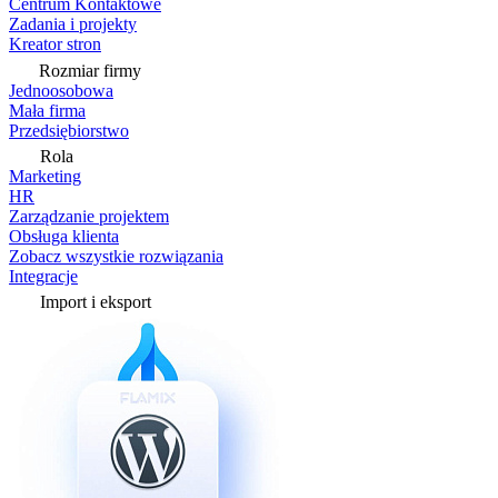
Centrum Kontaktowe
Zadania i projekty
Kreator stron
Rozmiar firmy
Jednoosobowa
Mała firma
Przedsiębiorstwo
Rola
Marketing
HR
Zarządzanie projektem
Obsługa klienta
Zobacz wszystkie rozwiązania
Integracje
Import i eksport