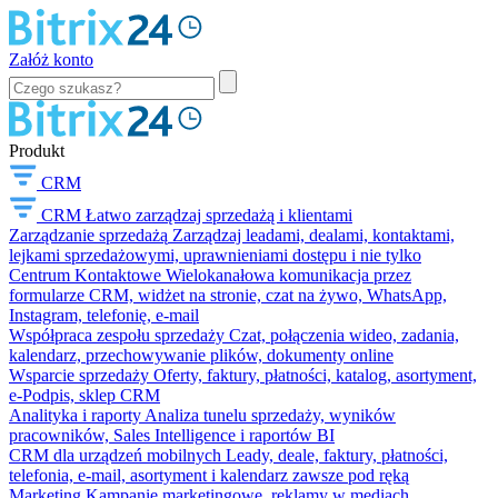
Załóż konto
Produkt
CRM
CRM
Łatwo zarządzaj sprzedażą i klientami
Zarządzanie sprzedażą
Zarządzaj leadami, dealami, kontaktami,
lejkami sprzedażowymi, uprawnieniami dostępu i nie tylko
Centrum Kontaktowe
Wielokanałowa komunikacja przez
formularze CRM, widżet na stronie, czat na żywo, WhatsApp,
Instagram, telefonię, e-mail
Współpraca zespołu sprzedaży
Czat, połączenia wideo, zadania,
kalendarz, przechowywanie plików, dokumenty online
Wsparcie sprzedaży
Oferty, faktury, płatności, katalog, asortyment,
e-Podpis, sklep CRM
Analityka i raporty
Analiza tunelu sprzedaży, wyników
pracowników, Sales Intelligence i raportów BI
CRM dla urządzeń mobilnych
Leady, deale, faktury, płatności,
telefonia, e-mail, asortyment i kalendarz zawsze pod ręką
Marketing
Kampanie marketingowe, reklamy w mediach