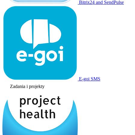
Bitrix24 and SendPulse
E-goi SMS
Zadania i projekty