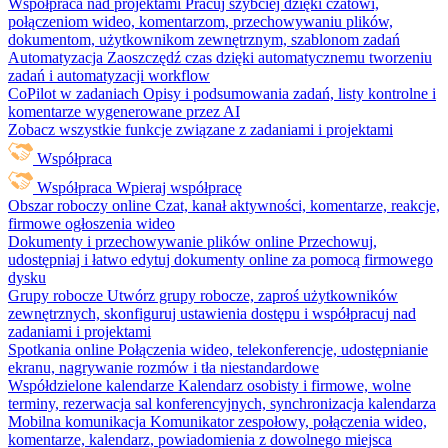
Współpraca nad projektami
Pracuj szybciej dzięki czatowi,
połączeniom wideo, komentarzom, przechowywaniu plików,
dokumentom, użytkownikom zewnętrznym, szablonom zadań
Automatyzacja
Zaoszczędź czas dzięki automatycznemu tworzeniu
zadań i automatyzacji workflow
CoPilot w zadaniach
Opisy i podsumowania zadań, listy kontrolne i
komentarze wygenerowane przez AI
Zobacz wszystkie funkcje związane z zadaniami i projektami
Współpraca
Współpraca
Wpieraj współpracę
Obszar roboczy online
Czat, kanał aktywności, komentarze, reakcje,
firmowe ogłoszenia wideo
Dokumenty i przechowywanie plików online
Przechowuj,
udostępniaj i łatwo edytuj dokumenty online za pomocą firmowego
dysku
Grupy robocze
Utwórz grupy robocze, zaproś użytkowników
zewnętrznych, skonfiguruj ustawienia dostępu i współpracuj nad
zadaniami i projektami
Spotkania online
Połączenia wideo, telekonferencje, udostępnianie
ekranu, nagrywanie rozmów i tła niestandardowe
Współdzielone kalendarze
Kalendarz osobisty i firmowe, wolne
terminy, rezerwacja sal konferencyjnych, synchronizacja kalendarza
Mobilna komunikacja
Komunikator zespołowy, połączenia wideo,
komentarze, kalendarz, powiadomienia z dowolnego miejsca