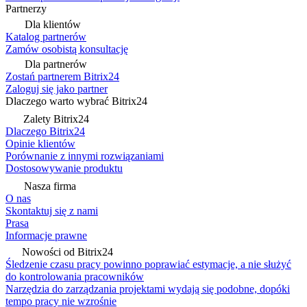
Partnerzy
Dla klientów
Katalog partnerów
Zamów osobistą konsultację
Dla partnerów
Zostań partnerem Bitrix24
Zaloguj się jako partner
Dlaczego warto wybrać Bitrix24
Zalety Bitrix24
Dlaczego Bitrix24
Opinie klientów
Porównanie z innymi rozwiązaniami
Dostosowywanie produktu
Nasza firma
O nas
Skontaktuj się z nami
Prasa
Informacje prawne
Nowości od Bitrix24
Śledzenie czasu pracy powinno poprawiać estymacje, a nie służyć
do kontrolowania pracowników
Narzędzia do zarządzania projektami wydają się podobne, dopóki
tempo pracy nie wzrośnie