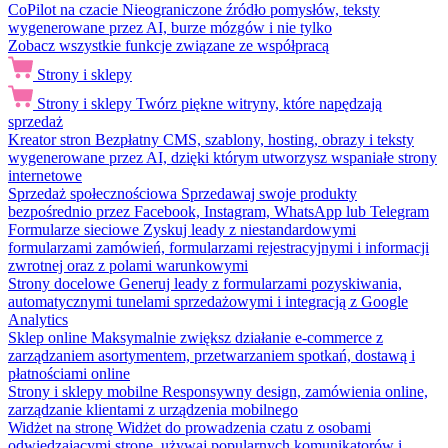
CoPilot na czacie
Nieograniczone źródło pomysłów, teksty
wygenerowane przez AI, burze mózgów i nie tylko
Zobacz wszystkie funkcje związane ze współpracą
Strony i sklepy
Strony i sklepy
Twórz piękne witryny, które napędzają
sprzedaż
Kreator stron
Bezpłatny CMS, szablony, hosting, obrazy i teksty
wygenerowane przez AI, dzięki którym utworzysz wspaniałe strony
internetowe
Sprzedaż społecznościowa
Sprzedawaj swoje produkty
bezpośrednio przez Facebook, Instagram, WhatsApp lub Telegram
Formularze sieciowe
Zyskuj leady z niestandardowymi
formularzami zamówień, formularzami rejestracyjnymi i informacji
zwrotnej oraz z polami warunkowymi
Strony docelowe
Generuj leady z formularzami pozyskiwania,
automatycznymi tunelami sprzedażowymi i integracją z Google
Analytics
Sklep online
Maksymalnie zwiększ działanie e-commerce z
zarządzaniem asortymentem, przetwarzaniem spotkań, dostawą i
płatnościami online
Strony i sklepy mobilne
Responsywny design, zamówienia online,
zarządzanie klientami z urządzenia mobilnego
Widżet na stronę
Widżet do prowadzenia czatu z osobami
odwiedzającymi stronę, używaj popularnych komunikatorów i