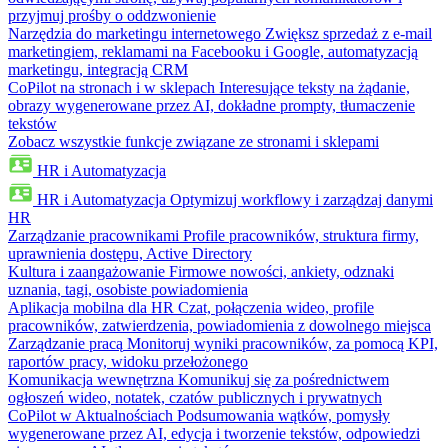
przyjmuj prośby o oddzwonienie
Narzędzia do marketingu internetowego
Zwiększ sprzedaż z e-mail
marketingiem, reklamami na Facebooku i Google, automatyzacją
marketingu, integracją CRM
CoPilot na stronach i w sklepach
Interesujące teksty na żądanie,
obrazy wygenerowane przez AI, dokładne prompty, tłumaczenie
tekstów
Zobacz wszystkie funkcje związane ze stronami i sklepami
HR i Automatyzacja
HR i Automatyzacja
Optymizuj workflowy i zarządzaj danymi
HR
Zarządzanie pracownikami
Profile pracowników, struktura firmy,
uprawnienia dostępu, Active Directory
Kultura i zaangażowanie
Firmowe nowości, ankiety, odznaki
uznania, tagi, osobiste powiadomienia
Aplikacja mobilna dla HR
Czat, połączenia wideo, profile
pracowników, zatwierdzenia, powiadomienia z dowolnego miejsca
Zarządzanie pracą
Monitoruj wyniki pracowników, za pomocą KPI,
raportów pracy, widoku przełożonego
Komunikacja wewnętrzna
Komunikuj się za pośrednictwem
ogłoszeń wideo, notatek, czatów publicznych i prywatnych
CoPilot w Aktualnościach
Podsumowania wątków, pomysły
wygenerowane przez AI, edycja i tworzenie tekstów, odpowiedzi