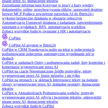
pisane przez AI, tłumaczenie tekstów
Zarządzanie informacjami
Korzystaj w pracy z bazy wiedzy,
dokumentów online, przechowywania plików, uprawnień dostępu
Serwer MCP
Podłącz zewnętrzne narzędzia AI do Bitrix24 i
wykonuj bezpieczne działania w obszarze roboczym
Automatyzacja
Usprawnij działania z żądaniami, zatwierdzeniami,
raportami o wydatkach, RPA, automatyzacją workflow
Zobacz wszystkie funkcje związane z HR i automatyzacją
CoPilot
CoPilot
AI asystent w Bitrix24
CoPilot w CRM
Transkrypcja audio na tekst w połączeniach,
podsumowanie połączenia, automatyczne wypełnianie pól w
dealach
CoPilot w zadaniach
Opisy i podsumowania zadań, listy kontrolne i
komentarze wygenerowane przez AI
CoPilot na czacie
Nieograniczone źródło pomysłów, teksty
wygenerowane przez AI, burze mózgów i nie tylko
CoPilot na stronach i w sklepach
Interesujące teksty na żądanie,
obrazy wygenerowane przez AI, dokładne prompty, tłumaczenie
tekstów
CoPilot w Aktualnościach
Podsumowania wątków, pomysły
wygenerowane przez AI, edycja i tworzenie tekstów, odpowiedzi
pisane przez AI, tłumaczenie tekstów
Zobacz wszystkie funkcje CoPilot