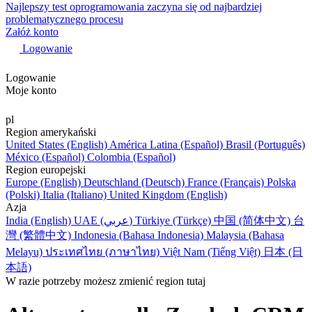
Najlepszy test oprogramowania zaczyna się od najbardziej
problematycznego procesu
Załóż konto
Logowanie
Logowanie
Moje konto
pl
Region amerykański
United States (English)
América Latina (Español)
Brasil (Português)
México (Español)
Colombia (Español)
Region europejski
Europe (English)
Deutschland (Deutsch)
France (Français)
Polska
(Polski)
Italia (Italiano)
United Kingdom (English)
Azja
India (English)
UAE (عربي)
Türkiye (Türkçe)
中国 (简体中文)
台
灣 (繁體中文)
Indonesia (Bahasa Indonesia)
Malaysia (Bahasa
Melayu)
ประเทศไทย (ภาษาไทย)
Việt Nam (Tiếng Việt)
日本 (日
本語)
W razie potrzeby możesz zmienić region tutaj