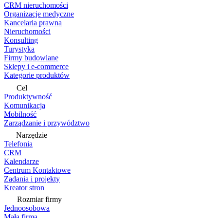
CRM nieruchomości
Organizacje medyczne
Kancelaria prawna
Nieruchomości
Konsulting
Turystyka
Firmy budowlane
Sklepy i e-commerce
Kategorie produktów
Cel
Produktywność
Komunikacja
Mobilność
Zarządzanie i przywództwo
Narzędzie
Telefonia
CRM
Kalendarze
Centrum Kontaktowe
Zadania i projekty
Kreator stron
Rozmiar firmy
Jednoosobowa
Mała firma