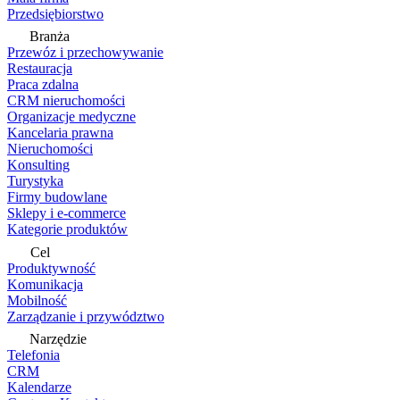
Przedsiębiorstwo
Branża
Przewóz i przechowywanie
Restauracja
Praca zdalna
CRM nieruchomości
Organizacje medyczne
Kancelaria prawna
Nieruchomości
Konsulting
Turystyka
Firmy budowlane
Sklepy i e-commerce
Kategorie produktów
Cel
Produktywność
Komunikacja
Mobilność
Zarządzanie i przywództwo
Narzędzie
Telefonia
CRM
Kalendarze