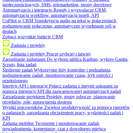
społecznościowych, SMS, telemarketing, strony docelowe
Automatyzacja i integracje
Reguły i wyzwalacze CRM,
automatyzacja workflow, automatyzacja tuneli, API
CoPilot w CRM
Transkrypcja audio na tekst w połączeniach,
podsumowanie połączenia, automatyczne wypełnianie pól w
dealach
Zobacz wszystkie funkcje CRM
Zadania i projekty
Zadania i projekty
Pracuj szybciej i łatwiej
Zarządzanie zadaniami
Do wyboru tablica Kanban, wykres Gantta,
Scrum, lista zadań
Śledzenie zadań
Wykorzystaj listy kontrolne i podzadania,
podsumowanie zadań, monitorowanie czasu, tryb ostrości i
przełożonego
Interfejs API i integracje
Połącz zadania z innymi usługami za
pomocą integracji API dla zaawansowanej automatyzacji zadań
Zarządzanie projektem
Projekty, grupy robocze, planowanie
projektów, role, uprawnienia dostępu
Wyniki pracowników
Zwiększ produktywność za pomocą raportów
o zadaniach, zarządzania obciążeniem pracy, wydajności zadań i
KPI
Zadania mobilne
Tworzenie i monitorowanie zadań,
powiadomienia, komentarze, czat z dowolnego miejsca