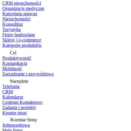
CRM nieruchomości
Organizacje medyczne
Kancelaria prawna
Nieruchomości
Konsulting
Turystyka
Firmy budowlane
Sklepy i e-commerce
Kategorie produktów
Cel
Produktywność
Komunikacja
Mobilność
Zarządzanie i przywództwo
Narzędzie
Telefonia
CRM
Kalendarze
Centrum Kontaktowe
Zadania i projekty
Kreator stron
Rozmiar firmy
Jednoosobowa
Mała firma