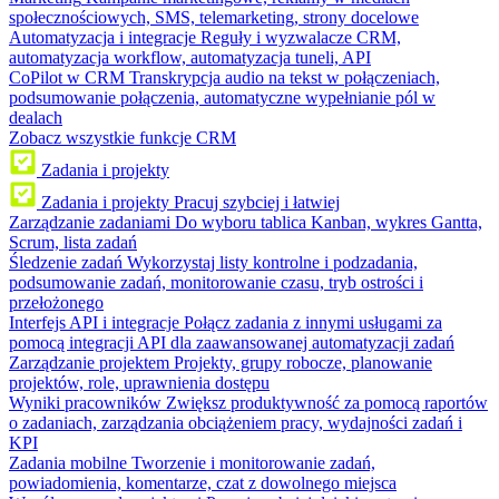
społecznościowych, SMS, telemarketing, strony docelowe
Automatyzacja i integracje
Reguły i wyzwalacze CRM,
automatyzacja workflow, automatyzacja tuneli, API
CoPilot w CRM
Transkrypcja audio na tekst w połączeniach,
podsumowanie połączenia, automatyczne wypełnianie pól w
dealach
Zobacz wszystkie funkcje CRM
Zadania i projekty
Zadania i projekty
Pracuj szybciej i łatwiej
Zarządzanie zadaniami
Do wyboru tablica Kanban, wykres Gantta,
Scrum, lista zadań
Śledzenie zadań
Wykorzystaj listy kontrolne i podzadania,
podsumowanie zadań, monitorowanie czasu, tryb ostrości i
przełożonego
Interfejs API i integracje
Połącz zadania z innymi usługami za
pomocą integracji API dla zaawansowanej automatyzacji zadań
Zarządzanie projektem
Projekty, grupy robocze, planowanie
projektów, role, uprawnienia dostępu
Wyniki pracowników
Zwiększ produktywność za pomocą raportów
o zadaniach, zarządzania obciążeniem pracy, wydajności zadań i
KPI
Zadania mobilne
Tworzenie i monitorowanie zadań,
powiadomienia, komentarze, czat z dowolnego miejsca