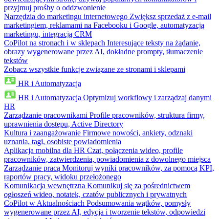
przyjmuj prośby o oddzwonienie
Narzędzia do marketingu internetowego
Zwiększ sprzedaż z e-mail
marketingiem, reklamami na Facebooku i Google, automatyzacją
marketingu, integracją CRM
CoPilot na stronach i w sklepach
Interesujące teksty na żądanie,
obrazy wygenerowane przez AI, dokładne prompty, tłumaczenie
tekstów
Zobacz wszystkie funkcje związane ze stronami i sklepami
HR i Automatyzacja
HR i Automatyzacja
Optymizuj workflowy i zarządzaj danymi
HR
Zarządzanie pracownikami
Profile pracowników, struktura firmy,
uprawnienia dostępu, Active Directory
Kultura i zaangażowanie
Firmowe nowości, ankiety, odznaki
uznania, tagi, osobiste powiadomienia
Aplikacja mobilna dla HR
Czat, połączenia wideo, profile
pracowników, zatwierdzenia, powiadomienia z dowolnego miejsca
Zarządzanie pracą
Monitoruj wyniki pracowników, za pomocą KPI,
raportów pracy, widoku przełożonego
Komunikacja wewnętrzna
Komunikuj się za pośrednictwem
ogłoszeń wideo, notatek, czatów publicznych i prywatnych
CoPilot w Aktualnościach
Podsumowania wątków, pomysły
wygenerowane przez AI, edycja i tworzenie tekstów, odpowiedzi