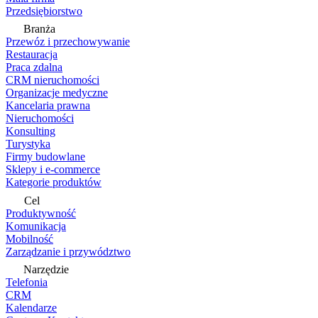
Przedsiębiorstwo
Branża
Przewóz i przechowywanie
Restauracja
Praca zdalna
CRM nieruchomości
Organizacje medyczne
Kancelaria prawna
Nieruchomości
Konsulting
Turystyka
Firmy budowlane
Sklepy i e-commerce
Kategorie produktów
Cel
Produktywność
Komunikacja
Mobilność
Zarządzanie i przywództwo
Narzędzie
Telefonia
CRM
Kalendarze