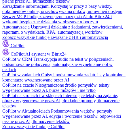
pisane przez AI, tłumaczenie tekstów
Zarządzanie informacjami
Korzystaj w pracy z bazy wiedzy,
dokumentów online, przechowywania plików, uprawnień dostępu
Serwer MCP
Podłącz zewnętrzne narzędzia AI do Bitrix24 i
wykonuj bezpieczne działania w obszarze roboczym
Automatyzacja
Usprawnij działania z żądaniami, zatwierdzeniami,
raportami o wydatkach, RPA, automatyzacją workflow
Zobacz wszystkie funkcje związane z HR i automatyzacją
CoPilot
CoPilot
AI asystent w Bitrix24
CoPilot w CRM
Transkrypcja audio na tekst w połączeniach,
podsumowanie połączenia, automatyczne wypełnianie pól w
dealach
CoPilot w zadaniach
Opisy i podsumowania zadań, listy kontrolne i
komentarze wygenerowane przez AI
CoPilot na czacie
Nieograniczone źródło pomysłów, teksty
wygenerowane przez AI, burze mózgów i nie tylko
CoPilot na stronach i w sklepach
Interesujące teksty na żądanie,
obrazy wygenerowane przez AI, dokładne prompty, tłumaczenie
tekstów
CoPilot w Aktualnościach
Podsumowania wątków, pomysły
wygenerowane przez AI, edycja i tworzenie tekstów, odpowiedzi
pisane przez AI, tłumaczenie tekstów
Zobacz wszystkie funkcje CoPilot