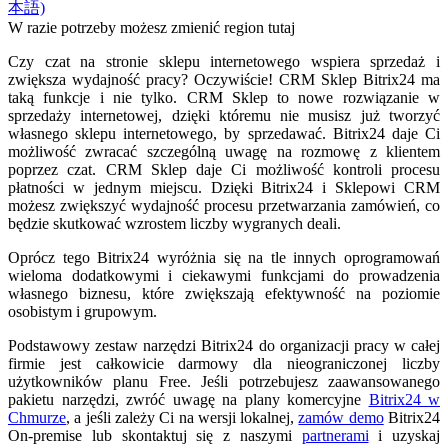
本語)
W razie potrzeby możesz zmienić region tutaj
Czy czat na stronie sklepu internetowego wspiera sprzedaż i
zwiększa wydajność pracy? Oczywiście! CRM Sklep Bitrix24 ma
taką funkcje i nie tylko. CRM Sklep to nowe rozwiązanie w
sprzedaży internetowej, dzięki któremu nie musisz już tworzyć
własnego sklepu internetowego, by sprzedawać. Bitrix24 daje Ci
możliwość zwracać szczególną uwagę na rozmowę z klientem
poprzez czat. CRM Sklep daje Ci możliwość kontroli procesu
płatności w jednym miejscu. Dzięki Bitrix24 i Sklepowi CRM
możesz zwiększyć wydajność procesu przetwarzania zamówień, co
będzie skutkować wzrostem liczby wygranych deali.
Oprócz tego Bitrix24 wyróżnia się na tle innych oprogramowań
wieloma dodatkowymi i ciekawymi funkcjami do prowadzenia
własnego biznesu, które zwiększają efektywność na poziomie
osobistym i grupowym.
Podstawowy zestaw narzędzi Bitrix24 do organizacji pracy w całej
firmie jest całkowicie darmowy dla nieograniczonej liczby
użytkowników planu Free. Jeśli potrzebujesz zaawansowanego
pakietu narzędzi, zwróć uwagę na plany komercyjne
Bitrix24 w
Chmurze
, a jeśli zależy Ci na wersji lokalnej,
zamów demo
Bitrix24
On-premise lub skontaktuj się z naszymi
partnerami
i uzyskaj