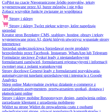
CoPilot na czacie
Nieograniczone źródło pomysłów, teksty
wygenerowane przez AI, burze mózgów i nie tylko
Zobacz wszystkie funkcje związane ze współpracą
Strony i sklepy
Strony i sklepy
Twórz piękne witryny, które napędzają
sprzedaż
Kreator stron
Bezpłatny CMS, szablony, hosting, obrazy i teksty
wygenerowane przez AI, dzięki którym utworzysz wspaniałe strony
internetowe
Sprzedaż społecznościowa
Sprzedawaj swoje produkty
bezpośrednio przez Facebook, Instagram, WhatsApp lub Telegram
Formularze sieciowe
Zyskuj leady z niestandardowymi
formularzami zamówień, formularzami rejestracyjnymi i informacji
zwrotnej oraz z polami warunkowymi
Strony docelowe
Generuj leady z formularzami pozyskiwania,
automatycznymi tunelami sprzedażowymi i integracją z Google
Analytics
Sklep online
Maksymalnie zwiększ działanie e-commerce z
zarządzaniem asortymentem, przetwarzaniem spotkań, dostawą i
płatnościami online
Strony i sklepy mobilne
Responsywny design, zamówienia online,
zarządzanie klientami z urządzenia mobilnego
Widżet na stronę
Widżet do prowadzenia czatu z osobami
odwiedzającymi stronę, używaj popularnych komunikatorów i