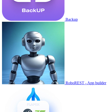
Backup
RoboREST - App builder