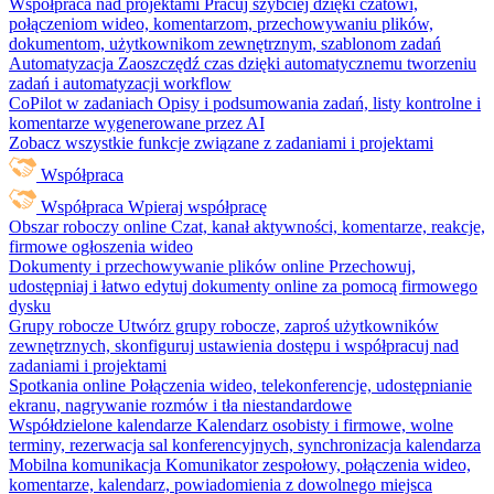
Współpraca nad projektami
Pracuj szybciej dzięki czatowi,
połączeniom wideo, komentarzom, przechowywaniu plików,
dokumentom, użytkownikom zewnętrznym, szablonom zadań
Automatyzacja
Zaoszczędź czas dzięki automatycznemu tworzeniu
zadań i automatyzacji workflow
CoPilot w zadaniach
Opisy i podsumowania zadań, listy kontrolne i
komentarze wygenerowane przez AI
Zobacz wszystkie funkcje związane z zadaniami i projektami
Współpraca
Współpraca
Wpieraj współpracę
Obszar roboczy online
Czat, kanał aktywności, komentarze, reakcje,
firmowe ogłoszenia wideo
Dokumenty i przechowywanie plików online
Przechowuj,
udostępniaj i łatwo edytuj dokumenty online za pomocą firmowego
dysku
Grupy robocze
Utwórz grupy robocze, zaproś użytkowników
zewnętrznych, skonfiguruj ustawienia dostępu i współpracuj nad
zadaniami i projektami
Spotkania online
Połączenia wideo, telekonferencje, udostępnianie
ekranu, nagrywanie rozmów i tła niestandardowe
Współdzielone kalendarze
Kalendarz osobisty i firmowe, wolne
terminy, rezerwacja sal konferencyjnych, synchronizacja kalendarza
Mobilna komunikacja
Komunikator zespołowy, połączenia wideo,
komentarze, kalendarz, powiadomienia z dowolnego miejsca