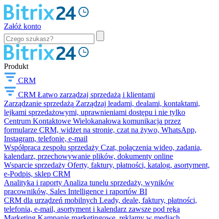
Załóż konto
Produkt
CRM
CRM
Łatwo zarządzaj sprzedażą i klientami
Zarządzanie sprzedażą
Zarządzaj leadami, dealami, kontaktami,
lejkami sprzedażowymi, uprawnieniami dostępu i nie tylko
Centrum Kontaktowe
Wielokanałowa komunikacja przez
formularze CRM, widżet na stronie, czat na żywo, WhatsApp,
Instagram, telefonię, e-mail
Współpraca zespołu sprzedaży
Czat, połączenia wideo, zadania,
kalendarz, przechowywanie plików, dokumenty online
Wsparcie sprzedaży
Oferty, faktury, płatności, katalog, asortyment,
e-Podpis, sklep CRM
Analityka i raporty
Analiza tunelu sprzedaży, wyników
pracowników, Sales Intelligence i raportów BI
CRM dla urządzeń mobilnych
Leady, deale, faktury, płatności,
telefonia, e-mail, asortyment i kalendarz zawsze pod ręką
Marketing
Kampanie marketingowe, reklamy w mediach