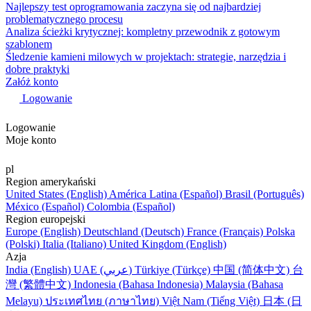
Najlepszy test oprogramowania zaczyna się od najbardziej
problematycznego procesu
Analiza ścieżki krytycznej: kompletny przewodnik z gotowym
szablonem
Śledzenie kamieni milowych w projektach: strategie, narzędzia i
dobre praktyki
Załóż konto
Logowanie
Logowanie
Moje konto
pl
Region amerykański
United States (English)
América Latina (Español)
Brasil (Português)
México (Español)
Colombia (Español)
Region europejski
Europe (English)
Deutschland (Deutsch)
France (Français)
Polska
(Polski)
Italia (Italiano)
United Kingdom (English)
Azja
India (English)
UAE (عربي)
Türkiye (Türkçe)
中国 (简体中文)
台
灣 (繁體中文)
Indonesia (Bahasa Indonesia)
Malaysia (Bahasa
Melayu)
ประเทศไทย (ภาษาไทย)
Việt Nam (Tiếng Việt)
日本 (日