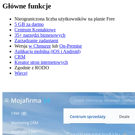
Główne funkcje
Nieograniczona liczba użytkowników na planie Free
5 GB za darmo
Centrum Kontaktowe
35+ narzędzi biznesowych
Zarządzanie zadaniami
Wersja
w Chmurze
lub
On-Premise
Aplikacja mobilna (iOS i Android)
CRM
Kreator stron internetowych
Zgodnie z RODO
Więcej