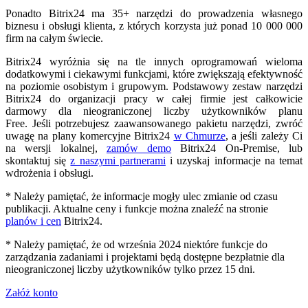
Ponadto Bitrix24 ma 35+ narzędzi do prowadzenia własnego
biznesu i obsługi klienta, z których korzysta już ponad 10 000 000
firm na całym świecie.
Bitrix24 wyróżnia się na tle innych oprogramowań wieloma
dodatkowymi i ciekawymi funkcjami, które zwiększają efektywność
na poziomie osobistym i grupowym. Podstawowy zestaw narzędzi
Bitrix24 do organizacji pracy w całej firmie jest całkowicie
darmowy dla nieograniczonej liczby użytkowników planu
Free. Jeśli potrzebujesz zaawansowanego pakietu narzędzi, zwróć
uwagę na plany komercyjne Bitrix24
w Chmurze
, a jeśli zależy Ci
na wersji lokalnej,
zamów demo
Bitrix24 On-Premise, lub
skontaktuj się
z naszymi partnerami
i uzyskaj informacje na temat
wdrożenia i obsługi.
* Należy pamiętać, że informacje mogły ulec zmianie od czasu
publikacji. Aktualne ceny i funkcje można znaleźć na stronie
planów i cen
Bitrix24.
* Należy pamiętać, że od września 2024 niektóre funkcje do
zarządzania zadaniami i projektami będą dostępne bezpłatnie dla
nieograniczonej liczby użytkowników tylko przez 15 dni.
Załóż konto