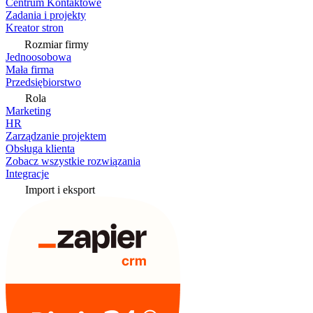
Centrum Kontaktowe
Zadania i projekty
Kreator stron
Rozmiar firmy
Jednoosobowa
Mała firma
Przedsiębiorstwo
Rola
Marketing
HR
Zarządzanie projektem
Obsługa klienta
Zobacz wszystkie rozwiązania
Integracje
Import i eksport