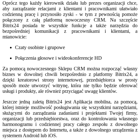
Oprócz tego każdy kierownik działu lub prezes organizacji chce,
aby zarządzanie relacjami z klientami i pracownikami ułatwiało
codzienną pracę i przynosiło zyski - w tym z pewnością pomoże
połączony z całą platformą nowoczesny CRM. Na szczęście
Bitrix24 posiada te wszystkie funkcje a także narzędzia do
bezpośredniej komunikacji z pracownikami i klientami, a
mianowicie:
Czaty osobiste i grupowe
Połączenia głosowe i wideokonferencje HD
Za pomocą nowoczesnego Sklepu CRM można rozpocząć własny
biznes w dowolnej chwili bezpośrednio z platformy Bitrix24, a
dzięki kreatorowi strony internetowej, przedsiębiorca w prosty
sposób może utworzyć witrynę, która nie tylko będzie oferować
usługi i produkty, ale również przyciągać uwagę klientów.
Jeszcze jedną zaletą Bitrix24 jest Aplikacja mobilna, za pomocą,
której istnieje możliwość posługiwania się wszystkimi narzędziami,
służącymi do zarządzania zadaniami i projektami Twojej firmy,
organizacji lub przedsiębiorstwa, oraz do kontrolowania własnego
harmonogramu i codziennej pracy całego zespołu z dowolnego
miejsca z dostępem do Internetu, a także z dowolnego urządzenia z
systemem Android lub iOS.