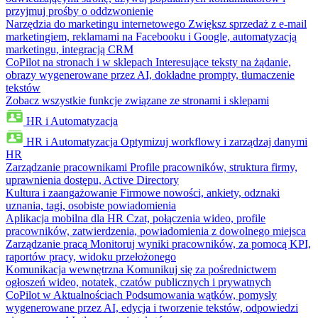
przyjmuj prośby o oddzwonienie
Narzędzia do marketingu internetowego
Zwiększ sprzedaż z e-mail
marketingiem, reklamami na Facebooku i Google, automatyzacją
marketingu, integracją CRM
CoPilot na stronach i w sklepach
Interesujące teksty na żądanie,
obrazy wygenerowane przez AI, dokładne prompty, tłumaczenie
tekstów
Zobacz wszystkie funkcje związane ze stronami i sklepami
HR i Automatyzacja
HR i Automatyzacja
Optymizuj workflowy i zarządzaj danymi
HR
Zarządzanie pracownikami
Profile pracowników, struktura firmy,
uprawnienia dostępu, Active Directory
Kultura i zaangażowanie
Firmowe nowości, ankiety, odznaki
uznania, tagi, osobiste powiadomienia
Aplikacja mobilna dla HR
Czat, połączenia wideo, profile
pracowników, zatwierdzenia, powiadomienia z dowolnego miejsca
Zarządzanie pracą
Monitoruj wyniki pracowników, za pomocą KPI,
raportów pracy, widoku przełożonego
Komunikacja wewnętrzna
Komunikuj się za pośrednictwem
ogłoszeń wideo, notatek, czatów publicznych i prywatnych
CoPilot w Aktualnościach
Podsumowania wątków, pomysły
wygenerowane przez AI, edycja i tworzenie tekstów, odpowiedzi