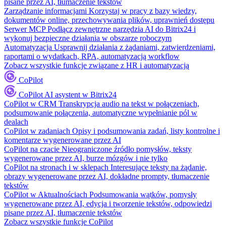
pisane przez AI, tłumaczenie tekstów
Zarządzanie informacjami
Korzystaj w pracy z bazy wiedzy,
dokumentów online, przechowywania plików, uprawnień dostępu
Serwer MCP
Podłącz zewnętrzne narzędzia AI do Bitrix24 i
wykonuj bezpieczne działania w obszarze roboczym
Automatyzacja
Usprawnij działania z żądaniami, zatwierdzeniami,
raportami o wydatkach, RPA, automatyzacją workflow
Zobacz wszystkie funkcje związane z HR i automatyzacją
CoPilot
CoPilot
AI asystent w Bitrix24
CoPilot w CRM
Transkrypcja audio na tekst w połączeniach,
podsumowanie połączenia, automatyczne wypełnianie pól w
dealach
CoPilot w zadaniach
Opisy i podsumowania zadań, listy kontrolne i
komentarze wygenerowane przez AI
CoPilot na czacie
Nieograniczone źródło pomysłów, teksty
wygenerowane przez AI, burze mózgów i nie tylko
CoPilot na stronach i w sklepach
Interesujące teksty na żądanie,
obrazy wygenerowane przez AI, dokładne prompty, tłumaczenie
tekstów
CoPilot w Aktualnościach
Podsumowania wątków, pomysły
wygenerowane przez AI, edycja i tworzenie tekstów, odpowiedzi
pisane przez AI, tłumaczenie tekstów
Zobacz wszystkie funkcje CoPilot