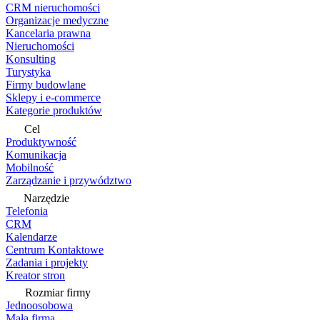
CRM nieruchomości
Organizacje medyczne
Kancelaria prawna
Nieruchomości
Konsulting
Turystyka
Firmy budowlane
Sklepy i e-commerce
Kategorie produktów
Cel
Produktywność
Komunikacja
Mobilność
Zarządzanie i przywództwo
Narzędzie
Telefonia
CRM
Kalendarze
Centrum Kontaktowe
Zadania i projekty
Kreator stron
Rozmiar firmy
Jednoosobowa
Mała firma