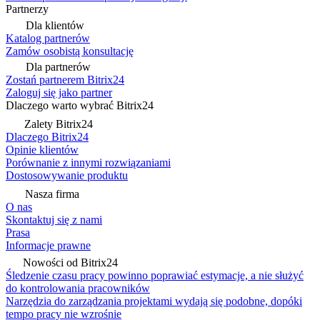
Partnerzy
Dla klientów
Katalog partnerów
Zamów osobistą konsultację
Dla partnerów
Zostań partnerem Bitrix24
Zaloguj się jako partner
Dlaczego warto wybrać Bitrix24
Zalety Bitrix24
Dlaczego Bitrix24
Opinie klientów
Porównanie z innymi rozwiązaniami
Dostosowywanie produktu
Nasza firma
O nas
Skontaktuj się z nami
Prasa
Informacje prawne
Nowości od Bitrix24
Śledzenie czasu pracy powinno poprawiać estymacje, a nie służyć
do kontrolowania pracowników
Narzędzia do zarządzania projektami wydają się podobne, dopóki
tempo pracy nie wzrośnie