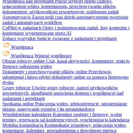
Współpraca nad projektami
Pracuj szybciej dzięki czatowi,
połączeniom wideo, komentarzom, przechowywaniu plików,
dokumentom, użytkownikom zewnętrznym, szablonom zadań
Automatyzacja
Zaoszczędź czas dzięki automatycznemu tworzeniu
zadań i automatyzacji workflow
CoPilot w zadaniach
Opisy i podsumowania zadań, listy kontrolne i
komentarze wygenerowane przez AI
Zobacz wszystkie funkcje związane z zadaniami i projektami
Współpraca
Współpraca
Wpieraj współpracę
Obszar roboczy online
Czat, kanał aktywności, komentarze, reakcje,
firmowe ogłoszenia wideo
Dokumenty i przechowywanie plików online
Przechowuj,
udostępniaj i łatwo edytuj dokumenty online za pomocą firmowego
dysku
Grupy robocze
Utwórz grupy robocze, zaproś użytkowników
zewnętrznych, skonfiguruj ustawienia dostępu i współpracuj nad
zadaniami i projektami
Spotkania online
Połączenia wideo, telekonferencje, udostępnianie
ekranu, nagrywanie rozmów i tła niestandardowe
Współdzielone kalendarze
Kalendarz osobisty i firmowe, wolne
terminy, rezerwacja sal konferencyjnych, synchronizacja kalendarza
Mobilna komunikacja
Komunikator zespołowy, połączenia wideo,
komentarze, kalendarz, powiadomienia z dowolnego miejsca