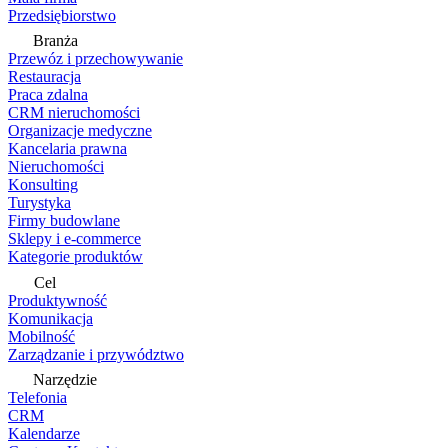
Przedsiębiorstwo
Branża
Przewóz i przechowywanie
Restauracja
Praca zdalna
CRM nieruchomości
Organizacje medyczne
Kancelaria prawna
Nieruchomości
Konsulting
Turystyka
Firmy budowlane
Sklepy i e-commerce
Kategorie produktów
Cel
Produktywność
Komunikacja
Mobilność
Zarządzanie i przywództwo
Narzędzie
Telefonia
CRM
Kalendarze