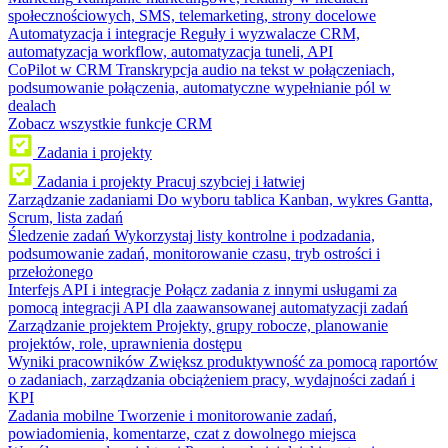
społecznościowych, SMS, telemarketing, strony docelowe
Automatyzacja i integracje
Reguły i wyzwalacze CRM,
automatyzacja workflow, automatyzacja tuneli, API
CoPilot w CRM
Transkrypcja audio na tekst w połączeniach,
podsumowanie połączenia, automatyczne wypełnianie pól w
dealach
Zobacz wszystkie funkcje CRM
Zadania i projekty
Zadania i projekty
Pracuj szybciej i łatwiej
Zarządzanie zadaniami
Do wyboru tablica Kanban, wykres Gantta,
Scrum, lista zadań
Śledzenie zadań
Wykorzystaj listy kontrolne i podzadania,
podsumowanie zadań, monitorowanie czasu, tryb ostrości i
przełożonego
Interfejs API i integracje
Połącz zadania z innymi usługami za
pomocą integracji API dla zaawansowanej automatyzacji zadań
Zarządzanie projektem
Projekty, grupy robocze, planowanie
projektów, role, uprawnienia dostępu
Wyniki pracowników
Zwiększ produktywność za pomocą raportów
o zadaniach, zarządzania obciążeniem pracy, wydajności zadań i
KPI
Zadania mobilne
Tworzenie i monitorowanie zadań,
powiadomienia, komentarze, czat z dowolnego miejsca