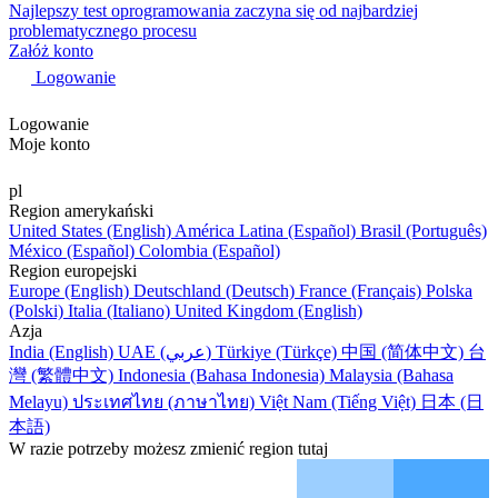
Najlepszy test oprogramowania zaczyna się od najbardziej
problematycznego procesu
Załóż konto
Logowanie
Logowanie
Moje konto
pl
Region amerykański
United States (English)
América Latina (Español)
Brasil (Português)
México (Español)
Colombia (Español)
Region europejski
Europe (English)
Deutschland (Deutsch)
France (Français)
Polska
(Polski)
Italia (Italiano)
United Kingdom (English)
Azja
India (English)
UAE (عربي)
Türkiye (Türkçe)
中国 (简体中文)
台
灣 (繁體中文)
Indonesia (Bahasa Indonesia)
Malaysia (Bahasa
Melayu)
ประเทศไทย (ภาษาไทย)
Việt Nam (Tiếng Việt)
日本 (日
本語)
W razie potrzeby możesz zmienić region tutaj