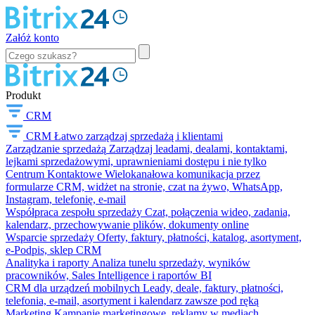
Załóż konto
Produkt
CRM
CRM
Łatwo zarządzaj sprzedażą i klientami
Zarządzanie sprzedażą
Zarządzaj leadami, dealami, kontaktami,
lejkami sprzedażowymi, uprawnieniami dostępu i nie tylko
Centrum Kontaktowe
Wielokanałowa komunikacja przez
formularze CRM, widżet na stronie, czat na żywo, WhatsApp,
Instagram, telefonię, e-mail
Współpraca zespołu sprzedaży
Czat, połączenia wideo, zadania,
kalendarz, przechowywanie plików, dokumenty online
Wsparcie sprzedaży
Oferty, faktury, płatności, katalog, asortyment,
e-Podpis, sklep CRM
Analityka i raporty
Analiza tunelu sprzedaży, wyników
pracowników, Sales Intelligence i raportów BI
CRM dla urządzeń mobilnych
Leady, deale, faktury, płatności,
telefonia, e-mail, asortyment i kalendarz zawsze pod ręką
Marketing
Kampanie marketingowe, reklamy w mediach