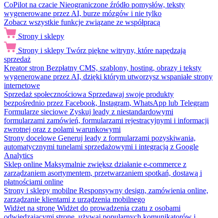
CoPilot na czacie
Nieograniczone źródło pomysłów, teksty
wygenerowane przez AI, burze mózgów i nie tylko
Zobacz wszystkie funkcje związane ze współpracą
Strony i sklepy
Strony i sklepy
Twórz piękne witryny, które napędzają
sprzedaż
Kreator stron
Bezpłatny CMS, szablony, hosting, obrazy i teksty
wygenerowane przez AI, dzięki którym utworzysz wspaniałe strony
internetowe
Sprzedaż społecznościowa
Sprzedawaj swoje produkty
bezpośrednio przez Facebook, Instagram, WhatsApp lub Telegram
Formularze sieciowe
Zyskuj leady z niestandardowymi
formularzami zamówień, formularzami rejestracyjnymi i informacji
zwrotnej oraz z polami warunkowymi
Strony docelowe
Generuj leady z formularzami pozyskiwania,
automatycznymi tunelami sprzedażowymi i integracją z Google
Analytics
Sklep online
Maksymalnie zwiększ działanie e-commerce z
zarządzaniem asortymentem, przetwarzaniem spotkań, dostawą i
płatnościami online
Strony i sklepy mobilne
Responsywny design, zamówienia online,
zarządzanie klientami z urządzenia mobilnego
Widżet na stronę
Widżet do prowadzenia czatu z osobami
odwiedzającymi stronę, używaj popularnych komunikatorów i