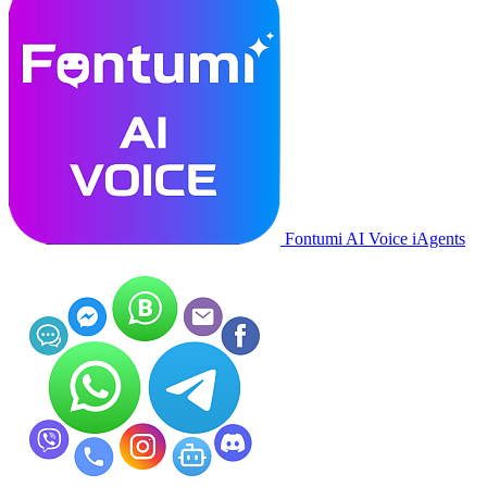
Fontumi AI Voice iAgents