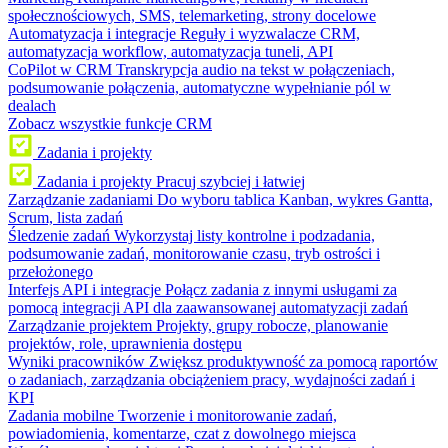
społecznościowych, SMS, telemarketing, strony docelowe
Automatyzacja i integracje
Reguły i wyzwalacze CRM,
automatyzacja workflow, automatyzacja tuneli, API
CoPilot w CRM
Transkrypcja audio na tekst w połączeniach,
podsumowanie połączenia, automatyczne wypełnianie pól w
dealach
Zobacz wszystkie funkcje CRM
Zadania i projekty
Zadania i projekty
Pracuj szybciej i łatwiej
Zarządzanie zadaniami
Do wyboru tablica Kanban, wykres Gantta,
Scrum, lista zadań
Śledzenie zadań
Wykorzystaj listy kontrolne i podzadania,
podsumowanie zadań, monitorowanie czasu, tryb ostrości i
przełożonego
Interfejs API i integracje
Połącz zadania z innymi usługami za
pomocą integracji API dla zaawansowanej automatyzacji zadań
Zarządzanie projektem
Projekty, grupy robocze, planowanie
projektów, role, uprawnienia dostępu
Wyniki pracowników
Zwiększ produktywność za pomocą raportów
o zadaniach, zarządzania obciążeniem pracy, wydajności zadań i
KPI
Zadania mobilne
Tworzenie i monitorowanie zadań,
powiadomienia, komentarze, czat z dowolnego miejsca