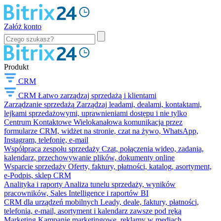
Załóż konto
Produkt
CRM
CRM
Łatwo zarządzaj sprzedażą i klientami
Zarządzanie sprzedażą
Zarządzaj leadami, dealami, kontaktami,
lejkami sprzedażowymi, uprawnieniami dostępu i nie tylko
Centrum Kontaktowe
Wielokanałowa komunikacja przez
formularze CRM, widżet na stronie, czat na żywo, WhatsApp,
Instagram, telefonię, e-mail
Współpraca zespołu sprzedaży
Czat, połączenia wideo, zadania,
kalendarz, przechowywanie plików, dokumenty online
Wsparcie sprzedaży
Oferty, faktury, płatności, katalog, asortyment,
e-Podpis, sklep CRM
Analityka i raporty
Analiza tunelu sprzedaży, wyników
pracowników, Sales Intelligence i raportów BI
CRM dla urządzeń mobilnych
Leady, deale, faktury, płatności,
telefonia, e-mail, asortyment i kalendarz zawsze pod ręką
Marketing
Kampanie marketingowe, reklamy w mediach