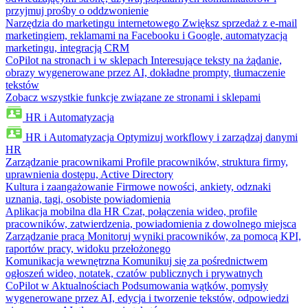
przyjmuj prośby o oddzwonienie
Narzędzia do marketingu internetowego
Zwiększ sprzedaż z e-mail
marketingiem, reklamami na Facebooku i Google, automatyzacją
marketingu, integracją CRM
CoPilot na stronach i w sklepach
Interesujące teksty na żądanie,
obrazy wygenerowane przez AI, dokładne prompty, tłumaczenie
tekstów
Zobacz wszystkie funkcje związane ze stronami i sklepami
HR i Automatyzacja
HR i Automatyzacja
Optymizuj workflowy i zarządzaj danymi
HR
Zarządzanie pracownikami
Profile pracowników, struktura firmy,
uprawnienia dostępu, Active Directory
Kultura i zaangażowanie
Firmowe nowości, ankiety, odznaki
uznania, tagi, osobiste powiadomienia
Aplikacja mobilna dla HR
Czat, połączenia wideo, profile
pracowników, zatwierdzenia, powiadomienia z dowolnego miejsca
Zarządzanie pracą
Monitoruj wyniki pracowników, za pomocą KPI,
raportów pracy, widoku przełożonego
Komunikacja wewnętrzna
Komunikuj się za pośrednictwem
ogłoszeń wideo, notatek, czatów publicznych i prywatnych
CoPilot w Aktualnościach
Podsumowania wątków, pomysły
wygenerowane przez AI, edycja i tworzenie tekstów, odpowiedzi