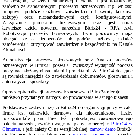
jest dostępny w wersji chmurowej i lokalnej i jest dostarczany
zarówno ze standardowymi procesami biznesowymi (np. wnioski
urlopowe, podróże służbowe, zatwierdzenia i zwroty kosztów,
zakupy) oraz niestandardowymi czyli konfigurowalnymi.
Zarządzanie procesami biznesowymi teraz jest coraz
łatwiejsze dzięki nowemu narzędziu Bitrix24 - RPA czyli
Robotyzacja procesów biznesowych. Twoi pracownicy mogą
ubiegać się o nieobecność lub podróż służbową, składać
zamówienia i otrzymywać zatwierdzenie bezpośrednio na Kanale
Aktualności.
Automatyzacja procesów biznesowych oraz Analiza procesów
biznesowych w Bitrix24 pozwala zwiększyć wydajność podczas
pracy nad złożonymi zadaniami i projektami. W Bitrix24 dostępne
są również narzędzia do zatwierdzania dokumentów, głosowania i
automatyzacji sprzedaży.
Oprócz optymalizacji procesów biznesowych Bitrix24 oferuje
mnóstwo przydatnych narzędzi do prowadzenia własnego biznesu.
Podstawowy zestaw narzędzi Bitrix24 do organizacji pracy w całej
firmie jest całkowicie darmowy dla nieograniczonej liczby
użytkowników planu Free. Jeśli potrzebujesz zaawansowanego
pakietu narzędzi, zwróć uwagę na plany komercyjne
Bitrix24 w
Chmurze
, a jeśli zależy Ci na wersji lokalnej,
zamów demo
Bitrix24
On-Premise, lub skontaktuj się z
naszymi partnerami
i uzyskaj