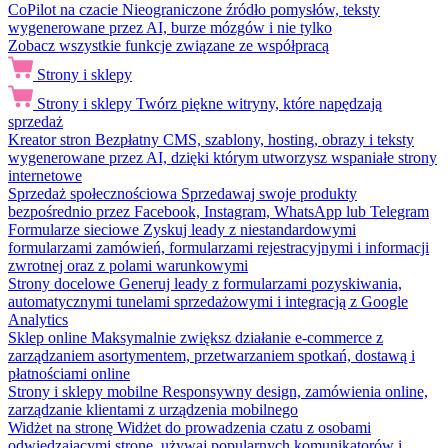
CoPilot na czacie
Nieograniczone źródło pomysłów, teksty
wygenerowane przez AI, burze mózgów i nie tylko
Zobacz wszystkie funkcje związane ze współpracą
Strony i sklepy
Strony i sklepy
Twórz piękne witryny, które napędzają
sprzedaż
Kreator stron
Bezpłatny CMS, szablony, hosting, obrazy i teksty
wygenerowane przez AI, dzięki którym utworzysz wspaniałe strony
internetowe
Sprzedaż społecznościowa
Sprzedawaj swoje produkty
bezpośrednio przez Facebook, Instagram, WhatsApp lub Telegram
Formularze sieciowe
Zyskuj leady z niestandardowymi
formularzami zamówień, formularzami rejestracyjnymi i informacji
zwrotnej oraz z polami warunkowymi
Strony docelowe
Generuj leady z formularzami pozyskiwania,
automatycznymi tunelami sprzedażowymi i integracją z Google
Analytics
Sklep online
Maksymalnie zwiększ działanie e-commerce z
zarządzaniem asortymentem, przetwarzaniem spotkań, dostawą i
płatnościami online
Strony i sklepy mobilne
Responsywny design, zamówienia online,
zarządzanie klientami z urządzenia mobilnego
Widżet na stronę
Widżet do prowadzenia czatu z osobami
odwiedzającymi stronę, używaj popularnych komunikatorów i