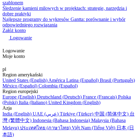
szablonem
Śledzenie kamieni milowych w projektach: strategie, narzędzia i
dobre praktyki
Najlepsze programy do wykresów Gantta: porównanie i wybór
odpowiedniego rozwiązania
Załóż konto
Logowanie
Logowanie
Moje konto
pl
Region amerykański
United States (English)
América Latina (Español)
Brasil (Português)
México (Español)
Colombia (Español)
Region europejski
Europe (English)
Deutschland (Deutsch)
France (Français)
Polska
(Polski)
Italia (Italiano)
United Kingdom (English)
Azja
India (English)
UAE (عربي)
Türkiye (Türkçe)
中国 (简体中文)
台
灣 (繁體中文)
Indonesia (Bahasa Indonesia)
Malaysia (Bahasa
Melayu)
ประเทศไทย (ภาษาไทย)
Việt Nam (Tiếng Việt)
日本 (日
本語)