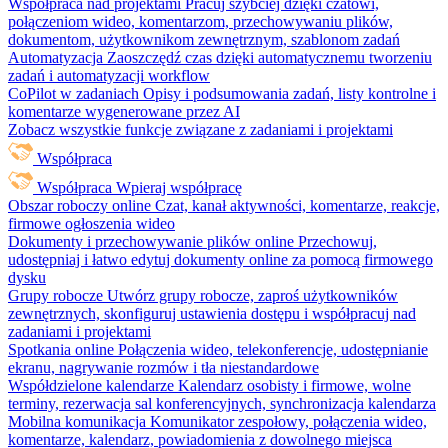
Współpraca nad projektami
Pracuj szybciej dzięki czatowi,
połączeniom wideo, komentarzom, przechowywaniu plików,
dokumentom, użytkownikom zewnętrznym, szablonom zadań
Automatyzacja
Zaoszczędź czas dzięki automatycznemu tworzeniu
zadań i automatyzacji workflow
CoPilot w zadaniach
Opisy i podsumowania zadań, listy kontrolne i
komentarze wygenerowane przez AI
Zobacz wszystkie funkcje związane z zadaniami i projektami
Współpraca
Współpraca
Wpieraj współpracę
Obszar roboczy online
Czat, kanał aktywności, komentarze, reakcje,
firmowe ogłoszenia wideo
Dokumenty i przechowywanie plików online
Przechowuj,
udostępniaj i łatwo edytuj dokumenty online za pomocą firmowego
dysku
Grupy robocze
Utwórz grupy robocze, zaproś użytkowników
zewnętrznych, skonfiguruj ustawienia dostępu i współpracuj nad
zadaniami i projektami
Spotkania online
Połączenia wideo, telekonferencje, udostępnianie
ekranu, nagrywanie rozmów i tła niestandardowe
Współdzielone kalendarze
Kalendarz osobisty i firmowe, wolne
terminy, rezerwacja sal konferencyjnych, synchronizacja kalendarza
Mobilna komunikacja
Komunikator zespołowy, połączenia wideo,
komentarze, kalendarz, powiadomienia z dowolnego miejsca