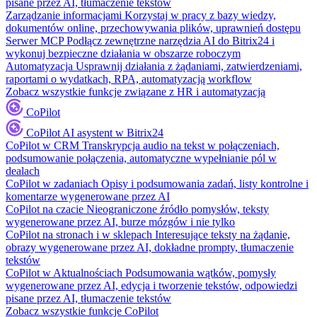
pisane przez AI, tłumaczenie tekstów
Zarządzanie informacjami
Korzystaj w pracy z bazy wiedzy,
dokumentów online, przechowywania plików, uprawnień dostępu
Serwer MCP
Podłącz zewnętrzne narzędzia AI do Bitrix24 i
wykonuj bezpieczne działania w obszarze roboczym
Automatyzacja
Usprawnij działania z żądaniami, zatwierdzeniami,
raportami o wydatkach, RPA, automatyzacją workflow
Zobacz wszystkie funkcje związane z HR i automatyzacją
CoPilot
CoPilot
AI asystent w Bitrix24
CoPilot w CRM
Transkrypcja audio na tekst w połączeniach,
podsumowanie połączenia, automatyczne wypełnianie pól w
dealach
CoPilot w zadaniach
Opisy i podsumowania zadań, listy kontrolne i
komentarze wygenerowane przez AI
CoPilot na czacie
Nieograniczone źródło pomysłów, teksty
wygenerowane przez AI, burze mózgów i nie tylko
CoPilot na stronach i w sklepach
Interesujące teksty na żądanie,
obrazy wygenerowane przez AI, dokładne prompty, tłumaczenie
tekstów
CoPilot w Aktualnościach
Podsumowania wątków, pomysły
wygenerowane przez AI, edycja i tworzenie tekstów, odpowiedzi
pisane przez AI, tłumaczenie tekstów
Zobacz wszystkie funkcje CoPilot