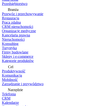
Przedsiębiorstwo
Branża
Przewóz i przechowywanie
Restauracja
Praca zdalna
CRM nieruchomości
Organizacje medyczne
Kancelaria prawna
Nieruchomości
Konsulting
Turystyka
Firmy budowlane
Sklepy i e-commerce
Kategorie produktów
Cel
Produktywność
Komunikacja
Mobilność
Zarządzanie i przywództwo
Narzędzie
Telefonia
CRM
Kalendarze