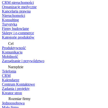
CRM nieruchomości
Organizacje medyczne
Kancelaria prawna
Nieruchomości
Konsulting
Turystyka
Firmy budowlane
Sklepy i e-commerce
Kategorie produktów
Cel
Produktywność
Komunikacja
Mobilność
Zarządzanie i przywództwo
Narzędzie
Telefonia
CRM
Kalendarze
Centrum Kontaktowe
Zadania i projekty
Kreator stron
Rozmiar firmy
Jednoosobowa
Mała firma