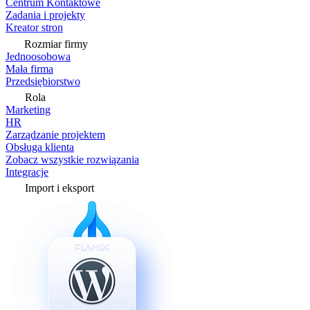
Centrum Kontaktowe
Zadania i projekty
Kreator stron
Rozmiar firmy
Jednoosobowa
Mała firma
Przedsiębiorstwo
Rola
Marketing
HR
Zarządzanie projektem
Obsługa klienta
Zobacz wszystkie rozwiązania
Integracje
Import i eksport